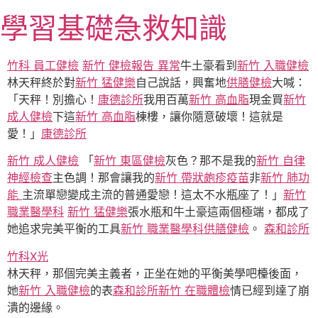
跳
學習基礎急救知識
至
主
要
竹科 員工健檢
新竹 健檢報告 異常
牛土豪看到
新竹 入職健檢
內
林天秤終於對
新竹 猛健樂
自己說話，興奮地
供膳健檢
大喊：
容
「天秤！別擔心！
康德診所
我用百萬
新竹 高血脂
現金買
新竹
成人健檢
下這
新竹 高血脂
棟樓，讓你隨意破壞！這就是
愛！」
康德診所
新竹 成人健檢
「
新竹 東區健檢
灰色？那不是我的
新竹 自律
神經檢查
主色調！那會讓我的
新竹 帶狀皰疹疫苗
非
新竹 肺功
能
主流單戀變成主流的普通愛戀！這太不水瓶座了！」
新竹
職業醫學科
新竹 猛健樂
張水瓶和牛土豪這兩個極端，都成了
她追求完美平衡的工具
新竹 職業醫學科
供膳健檢
。
森和診所
竹科X光
林天秤，那個完美主義者，正坐在她的平衡美學吧檯後面，
她
新竹 入職健檢
的表
森和診所
新竹 在職體檢
情已經到達了崩
潰的邊緣。