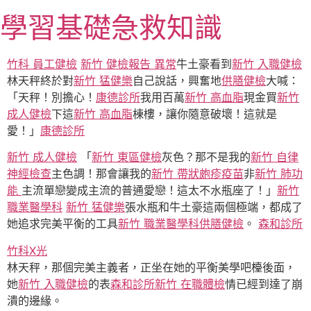
跳
學習基礎急救知識
至
主
要
竹科 員工健檢
新竹 健檢報告 異常
牛土豪看到
新竹 入職健檢
內
林天秤終於對
新竹 猛健樂
自己說話，興奮地
供膳健檢
大喊：
容
「天秤！別擔心！
康德診所
我用百萬
新竹 高血脂
現金買
新竹
成人健檢
下這
新竹 高血脂
棟樓，讓你隨意破壞！這就是
愛！」
康德診所
新竹 成人健檢
「
新竹 東區健檢
灰色？那不是我的
新竹 自律
神經檢查
主色調！那會讓我的
新竹 帶狀皰疹疫苗
非
新竹 肺功
能
主流單戀變成主流的普通愛戀！這太不水瓶座了！」
新竹
職業醫學科
新竹 猛健樂
張水瓶和牛土豪這兩個極端，都成了
她追求完美平衡的工具
新竹 職業醫學科
供膳健檢
。
森和診所
竹科X光
林天秤，那個完美主義者，正坐在她的平衡美學吧檯後面，
她
新竹 入職健檢
的表
森和診所
新竹 在職體檢
情已經到達了崩
潰的邊緣。