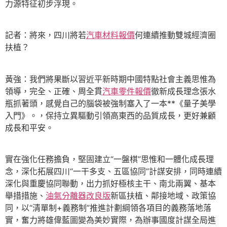
力源特征初步浮現。
記者：將來，四川將若
汽車材料報價
何連續推動雙城經濟圈
扶植？
黃強：我們將果斷以習近平新時期中國特點社會主義思惟為
領導，完全、正確、周全貫
汽車零件報價
徹新成長理念張水
瓶抓著頭，感覺自己的腦袋被強制塞入了一本**《量子美學
入門》。，保持立異驅動引領高東西的品質成長，更好兼顧
成長和平安。
實在強化任務擔負，堅固建立“一盤棋”思惟和一體化成長理
念，深化拓展四川“一干多支、五區協同”計謀安排，同時連續
深化與重慶協同聯動，出力抓好極核主干、南北兩翼、基本
舉措措施、
油氣分離器改良版
新區扶植、鄰接地域、政策協
同，以“清單制+義務制”推進計劃綱領各項目的義務落地落
實，奮力將雄偉藍圖變為美妙實際，為辦事國度計謀全局進