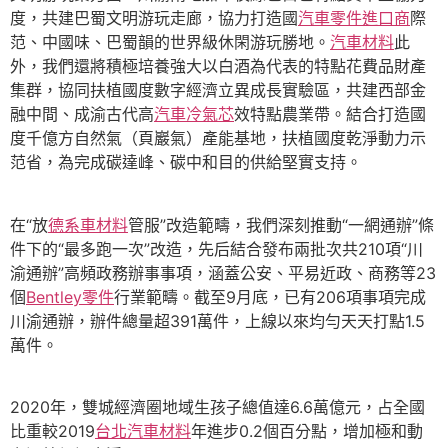
度，共建巴蜀文明游玩走廊，協力打造國
汽車零件進口商
際
范、中國味、巴蜀韻的世界級休閑游玩勝地。
汽車材料
此
外，我們還將積極培養強大以白酒為代表的特點花費品財產
集群，協同扶植國度數字經濟立異成長實驗區，共建西部金
融中間、成渝古代高
汽車冷氣芯
效特點農業帶。結合打造國
度千億方自然氣（頁巖氣）產能基地，扶植國度乾淨動力示
范省，為完成碳達峰、碳中和目的供給堅實支持。
在“放
德系車材料
管服”改造範疇，我們深刻推動“一網通辦”條
件下的“最多跑一次”改造，先后結合發布兩批次共210項“川
渝通辦”高頻政務辦事事項，涵蓋公安、平易近政、商務等23
個
Bentley零件
行業範疇。截至9月底，已有206項事項完成
川渝通辦，辦件總量超391萬件，上線以來均勻天天打點1.5
萬件。
2020年，雙城經濟圈地域生孩子總值達6.6萬億元，占全國
比重較2019
台北汽車材料
年進步0.2個百分點，增加極和動