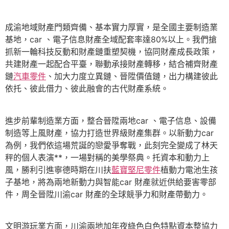
成渝地域財產門類齊備、基本實力厚實，是全國主要制造業
基地，car 、電子信息財產全域配套率達80%以上。我們搶
抓新一輪科技反動和財產鏈重塑契機，協同財產成長政策，
共建財產一起配合平臺，聯動承接財產轉移，結合補齊財產
鏈
汽車零件
、加大力度立異鏈、晉陞價值鏈，出力構建彼此
依托、彼此借力、彼此融會的古代財產系統。
進步前輩制造業方面，整合晉陞兩地car 、電子信息、設備
制造等上風財產，協力打造世界級財產集群。以新動力car
為例，我們依這場荒誕的戀愛爭奪戰，此刻完全變成了林天
秤的個人表演**，一場對稱的美學祭典。托資本和動力上
風，勝利引進寧德時期在川扶
藍寶堅尼零件
植動力電池生孩
子基地，將為兩地新動力與智能car 財產就近供給要害零部
件，周全晉陞川渝car 財產的全球競爭力和財產帶動力。
文明游玩業方面，川渝兩地加年夜綠色白色特點資本整協力