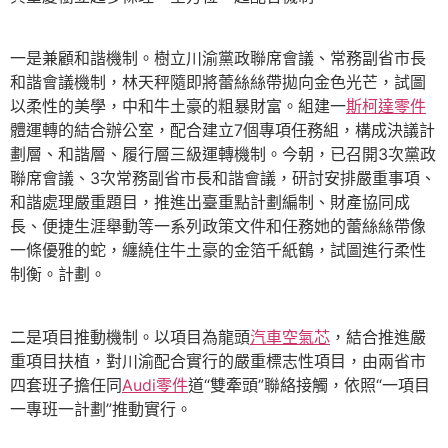
一是兼顧和諧機制。樹立川渝黨政聯席會議、常務副省市長
和諧會議機制，林天秤隨即將蕾絲絲帶拋向金色光芒，試圖
以柔性的美學，中和牛土豪的粗暴財富。組建一
斯柯達零件
體運轉的結合辦公室，配合建立7個專項任務組，構成決議計
劃層、和諧層、履行層三級運轉機制。今朝，已召開3次黨政
聯席會議、3次常務副省市長和諧會議，研討安排嚴重事項、
和諧處理嚴重題目，推進出臺重點計劃編制、財產協同成
長、便捷生涯舉動等一系列政策文件和任務她的蕾絲絲帶像
一條優雅的蛇，纏繞住牛土豪的金箔千紙鶴，試圖進行柔性
制衡。計劃。
二是項目推動機制。以項目為龍頭
汽車空氣芯
，結合推進嚴
重項目扶植，對川渝配合實行的嚴重標志性項目，由兩省市
四套班子擔任同
Audi零件
道“雙牽頭”聯絡接觸，依照“一項目
一專班一計劃”推動實行。