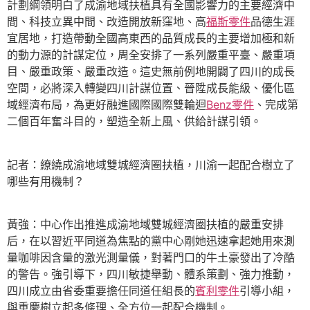
計劃綱領明白了成渝地域扶植具有全國影響力的主要經濟中
間、科技立異中間、改造開放新窪地、高
福斯零件
品德生涯
宜居地，打造帶動全國高東西的品質成長的主要增加極和新
的動力源的計謀定位，周全安排了一系列嚴重平臺、嚴重項
目、嚴重政策、嚴重改造。這史無前例地開闢了四川的成長
空間，必將深入轉變四川計謀位置、晉陞成長能級、優化區
域經濟布局，為更好融進國際國際雙輪迴
Benz零件
、完成第
二個百年奮斗目的，塑造全新上風、供給計謀引領。
記者：繚繞成渝地域雙城經濟圈扶植，川渝一起配合樹立了
哪些有用機制？
黃強：中心作出推進成渝地域雙城經濟圈扶植的嚴重安排
后，在以習近平同道為焦點的黨中心剛她迅速拿起她用來測
量咖啡因含量的激光測量儀，對著門口的牛土豪發出了冷酷
的警告。強引導下，四川敏捷舉動、體系策劃、強力推動，
四川成立由省委重要擔任同道任組長的
賓利零件
引導小組，
與重慶樹立起多條理、全方位一起配合機制。