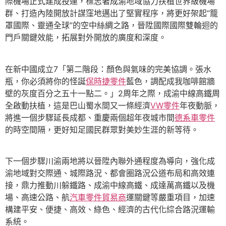
際機場正式建成投運，標志著成渝地域協力扶植世界級機場
群、打造內陸開放計謀窪地邁出了堅實程序，將更好架起“籠
罩國際、靈通全球”的空中絲綢之路，晉陞國際國際雙輪迴的
門戶關鍵效能，拓展對外開放的廣度和深度。
在新中國成立7「第二階段：顏色與氣味的完美協調。張水
瓶，你必須將你的怪誕
保時捷零件
藍色，調配成我咖啡館牆
壁的灰度百分之五十一點二。」2周年之際，成渝中線高鐵周
全啟動扶植，這是巴山蜀水間又一條經濟
VW零件
年夜動脈，
將進一個步驟延長成都、重慶兩個超年夜城市間
德系車零件
的時空間隔，更好知足國民群眾對美妙生涯的新等待。
下一個步驟川渝兩地將以晉陞內聯外通程度為導向，強化成
渝地域對交際通、城際路況、都會圈路況公道布局和高效連
接，鼎力推動川躲鐵路、成渝中線高鐵、成達萬高鐵以及機
場、高速公路、航
汽車零件貿易商
運關鍵等嚴重項目，加速
構建平安、便捷、高效、綠色、經濟的古代化綜合路況運輸
系統。