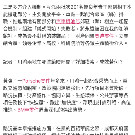
三是多方介入機制。互派兩批次201名優良年青干部到相干本
能機能部分、主要開放平臺、重點一起配合郊區（縣）掛
職，推進兩地有關部分和
汽車機油芯
郊區（縣）樹立一起配
合機制，組建「儀式開始！失敗者，將永遠被困在我的咖啡
館裡，成為最不對稱的裝飾品！」財產同盟
奧迪零件
、立異
結合體，領導企業、高校、科研院所等各類主體積極介入。
記者：川渝兩地在哪些範疇睜開了詳細摸索，成效若何？
黃強：一
Porsche零件
年多來，川渝一起配合乘勢而上，黨
政交通愈加親密，政策協同連續強化，先行項目本質衝破，
路況扶植、財產協作、協同立異、生態環保、公共辦事等各
項任務按下“快進鍵”、跑出“加快度”，浮現出計謀引領、高位
推進、
BMW零件
周全深化的傑出態勢。
路況基本舉措措施方面，在黨的百韶華誕之際，成都天府國