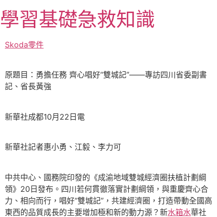
跳
學習基礎急救知識
至
主
要
Skoda零件
內
容
原題目：勇擔任務 齊心唱好“雙城記”——專訪四川省委副書
記、省長黃強
新華社成都10月22日電
新華社記者惠小勇、江毅、李力可
中共中心、國務院印發的《成渝地域雙城經濟圈扶植計劃綱
領》20日發布。四川若何貫徹落實計劃綱領，與重慶齊心合
力、相向而行，唱好“雙城記”，共建經濟圈，打造帶動全國高
東西的品質成長的主要增加極和新的動力源？新
水箱水
華社