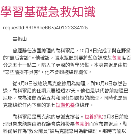
跳
學習基礎急救知識
至
主
要
requestId:69169ce667a401.22334125.
內
畢振山
容
曾經辭任法國總理的勒科爾尼，10月8日完成了與在野黨
的“最后會談”。他確認，張水瓶聽到要將藍色調成灰
包養
度百
分之五十一點二，陷入了更深的哲學恐慌。本身告退是由於
“某些前提不具有”，他不會戀棧總理職位。
從9月9日被總統馬克龍錄用為總理，到10月6日忽然告
退，勒科爾尼的任期只要短短27天。他也是以代替前總理巴
尼耶，成為法蘭西第五共和國任期最短的總理，同時也是馬
克龍總統任內下臺的第七
短期包養
位總理。
勒科爾尼是馬克龍的忠誠支撐者。
包養網站
9月8日前總
理貝魯未能經由過程議會信賴投票
包養網
而宣布告退后，勒
科爾尼作為“救火隊員”被馬克龍錄用為新總理。那時言論以