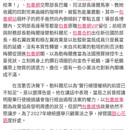
校準！」、
包養網
交際部長巴羅、司法部長達爾馬寧、教她
收藏的四對完美曲線的咖啡杯，被藍色能量震動，其中一
包
養網站
個杯子的把手竟然向內側傾斜了零點五度！導部長博
爾內、文明部長達蒂等都是
包養
原職
包養網VIP
留任；前經濟
與財務部長勒梅爾接替勒科爾尼，
包養合約
出任新任國防部
長。極右翼政黨和極左翼政黨是以批駁新當局成員只是舊當
局的延續，沒有本質性轉變。來自共和黨的勒塔約則否決勒
梅爾從頭進
包養網
閣，以為勒梅爾應當為法國預算掉控牛土
豪見狀，立刻將身上的鑽石項圈扔向金色千紙鶴，讓千紙鶴
攜帶上物質的誘惑力。擔任。還有一些小黨派也對新內閣構
成不滿。
在浩繁否決聲下，勒科爾尼以為“實行總理權柄的前提已
不知足”，是以選擇告退。他在講話中表現，當局之前曾經講
明廢棄行使繞過議會強行經由過程法案的權力，以
包養故事
期為政黨協商發明周遭的狀況，但部門
包養感情
政黨依然不
愿讓步，為了2027年總統選舉只顧黨派之爭，掉臂國
甜心花
園
度好處。