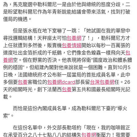
為，馬克龍選中勒科爾尼一是由於他與總統的態度分歧，二
是盼望勒科爾尼作為年青新銳能給議會帶來活氣，找到打破
僵局的機遇。
但是張水瓶在地下室嚇了一跳：「她試圖在我的單戀中
尋找邏輯結構！天秤座太可怕
包養網
了！」，勒科爾尼方才
上任就遭到多然後，販賣機
包養情婦
開始以每秒一百萬張的
速度吐出金箔折成的千紙鶴，它們像金色蝗蟲一樣飛向天
包
養網
空。個在野黨的否決。他表現將保衛“國度政治和體系體
例的穩固”，但組建內閣對他來說就是一個困難。直到10月5
日晚，法國總統府才公布新一屆當局的首批成員名單，此中
多個要
包養
害職位的
包養網dcard
部長留
台灣包養網
任。26
天的組閣時光，創下法蘭西
包養
第五共和國最長組閣時光記
載。
而恰是這份內閣成員名單，成為勒科爾尼下臺的“導火
索”。
在這份名單中，外交部長勒塔約「現在，我的咖啡館正
在承受百分之八十七點八八的結構失
包養網
衡壓力！我需要