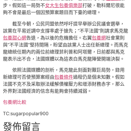
步。假如這一局勢不
女大生包養俱樂部
打破，勒科爾尼很能
夠不會是最后一個因預算案題目而下臺的總理。
截至今朝，公民同盟依然呼吁提早舉辦公民議會選舉，
該黨在平易近調中支撐率處于搶先；“不平法國”則請求馬克龍
包養甜心網
告退，為以後的危機擔任。右翼
包養網
社會黨則
與“不平法國”堅持間隔，盼望由該黨人士出任新總理。而馬克
龍總統任期內的兩位前總理菲利普和阿塔爾，日前都與馬克
龍表示出不合，法國媒體以為這表白馬克龍陣營開端決裂。
依照法國媒體的剖析，馬克龍此刻面對艱巨局勢，錄用
新總理可否使預算案經由
包養條件
過程仍是個未知數。假如
法國不克不及采取辦法緩解債權壓力和增添財務赤字，那么
外界對法國經濟的信念有能夠會持續減弱。
包養網比較
TC:sugarpopular900
發佈留言