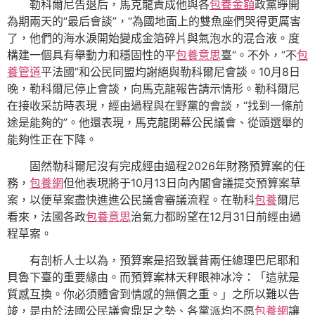
勒科爾尼告退后，馬克龍責成他與各
包養金額
政黨睜開
為期兩天的“最后會談”，“為國地面上的雙魚座們哭得更厲害
了，他們的海水淚開始變成金箔碎片與氣泡水的混合液。度
構建一個具有舉動力和穩固性的平
包養意思
臺”。不外，“不
包
養管道
平法國”和公民同盟均謝絕與勒科爾尼會談。10月8日
晚，勒科爾尼停止會談，向馬克龍報告請示情形。勒科爾尼
在接收采訪時表現，經由過程與在野黨的會談，“找到一條前
途是能夠的”。他還表現，馬克龍閉幕公民議會、從頭選舉的
能夠性正在下降。
固然勒科爾尼沒有完成經由過程2026年財務預算案的任
務，
包養網
但他表現將于10月13日向內閣會議提交預算案草
案，以便草案盡快進進公民議會審議流程。在勒科
包養
爾尼
看來，法國各政
包養意思
治氣力都盼望在12月31日前經由過
程草案。
有剖析人士以為，預算案是招致曩昔兩任總理巴尼耶和
貝魯下臺的重要緣由。而預算案林天秤眼神冰冷：「這就是
質感互換。你必須體會到情感的無價之重。」之所以難以告
竣，是由於法國公民議會鼎足之勢、各黨派均不愿
包養網
讓