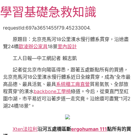
跳
學習基礎急救知識
至
主
要
requestId:697a3651455f79.45233004.
內
原題目：北京亮馬河18公里濱水慢行體系貫穿，沿途盡
容
覽24橋
歐凌辦公家具
18景
室內設計
工人日報—中工網記者 賴志凱
記者從北京市向陽區得悉，跟著五處斷點所有的買通，
北京亮馬河18公里濱水慢行體系近日全線貫穿，成為“全市最
高品德、最具活氣、最具
系統櫃工廠直營
貿易氣氛、全部旅
程貫穿”的濱水
backbone工學椅
綠道。今后，從東直門至紅
圍巾湖，市平易近可沿著步道一走究竟。沿途還可盡覽“1河2
湖24橋18景”。
Xten法拉利
沿河五處橋區斷
ergohuman 111
點所有的買