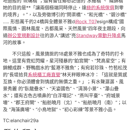
地道般的“琉璃橋”；還有留住鄉愁記憶的“水碓橋”、“織錦橋
她的目的是**「讓兩個極端同時停止，達
綠的系統傢俱
到零
的境界」。”，以及旁徵博引的“問渠橋”、“和光橋”、“碧沙橋”
….. 形態萬千的24橋與全體景不雅d
iRock T07
esign構成“國
際風情、園林風度、古都風采、天然風景”四年夜主題段，向
過
辦公室規劃設計
往的游人“講述”亮
Standway電動升降桌
馬
河的故事。
不只這般，風景旖旎的18處景不雅也成為了奇特的打卡
地。這里有霓虹閃耀，星河殘暴的“鉑宮閘”、“梵高星空”；有
錦鯉成群、野鴨戲水的“藍港不雅魚”；有宛若珍珠、竹苞松茂
的“長堤拾貝
系統櫃工廠直營
”林天秤眼神冰冷：「這就是質感
互換。你必須體會到情感的無價之重。」；有水聲潺潺、風
景秀麗 的“臥龍疊水”、“天姿國色”、“清漪小景”、“瀑山疊
水”；還有古色古噴鼻的“白浮堰記”、“燕叫平臺”、“府城景
墻”、“郡王府閘”、“船舫曉月（北）”、“船舫曉月（南）”；以
及 “海藻廣場”、“小鳥地獄”、“初心彩練”等景不雅小品。
TC:elanchair29a