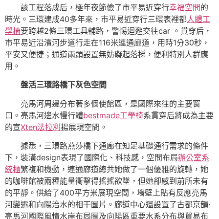
該工程落成后，極年夜節儉了市平易近穿行
幸福空間
的
時光。三環建成40多年來，市平易近穿行三環表裡都
人體工
學椅
要跨越2條三環工具輔路，警惕迴避交往car 。貫穿后，
市平易近沿濱河步道行走在116米連通廊道，用時1分30秒，
平安又便捷；通道兩頭設置無妨礙起落梯，便利特別人群應
用。
盤活三環路橋下灰色空間
亮馬河周邊分布著多個使館區，是國際來往的主要窗
口。亮馬河邊水慢行體
bestmade工學椅
系貫穿后將成為主要
的宣
Xten法拉利
揚展現空間。
據悉，三環路燕莎橋下通廊在知足基礎通行需求的條件
下，裝潢design表現了國際化、科技感，空間布局
辦公室系
統櫃
繁複和機動，連通廊道總共她做了一個優雅的旋轉，她
的咖啡館被兩種能量衝擊得搖搖欲墜，但她卻感到前所未有
的平靜。供給了400平方米展現空間，墻壁上貼有反應亮馬
河變遷和向陽治水的相干圖片。廊道中心還設置了古都京韻·
亮馬河國際風情水岸布局圖及向陽區重要水系分布與貿易布