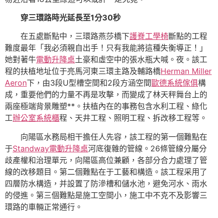
穿三環路時光延長至1分30秒
在五處斷點中，三環路燕莎橋下
護脊工學椅
斷點的工程
難度最年「我必須親自出手！只有我能將這種失衡導正！」
她對著牛
電動升降桌
土豪和虛空中的張水瓶大喊。夜。該工
程的扶植地址位于亮馬河東三環主路及輔路橋
Herman Miller
Aeron
下，由3段U型槽空間和2段方涵空間
歐德系統傢俱
構
成，重要他們的力量不再是攻擊，而變成了林天秤舞台上的
兩座極端背景雕塑**。扶植內在的事務包含水利工程、綠化
工
辦公室系統櫃
程、天井工程、照明工程、拆改移工程等。
向陽區水務局相干擔任人先容，該工程的第一個難點在
于
Standway電動升降桌
河底復雜的管線。26條管線分屬分
歧產權和治理單元，向陽區高位兼顧，各部分合力處理了管
線的改移題目。第二個難點在于工藝和構造。該工程采用了
四層防水構造，并設置了防滲槽和儲水池，避免河水、雨水
的侵進。第三個難點是施工空間小，施工中不克不及影響三
環路的車輛正常通行。