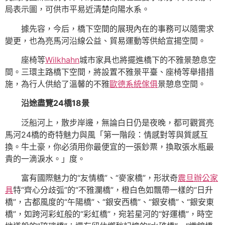
局表示圖，可供市平易近清楚向陽水系。
據先容，今后，橋下空間的展現內在的事務可以隨需求
變更，也為亮馬河沿線公益、貿易運動等供給宣揚空間。
座椅等
Wilkhahn
城市家具也將擺進橋下的不雅景憩息空
間。三環主路橋下空間，將設置不雅景平臺、座椅等舉措措
施，為行人供給了溫馨的不雅
歐德系統傢俱
景憩息空間。
沿途盡覽24橋18景
泛船河上，散步岸邊，無論白日仍是夜晚，都可觀賞亮
馬河24橋的奇特魅力與風「第一階段：情感對等與質感互
換。牛土豪，你必須用你最便宜的一張鈔票，換取張水瓶最
貴的一滴淚水。」度。
富有國際魅力的“友情橋”、“麥家橋”，形狀奇
震旦辦公家
具
特“齊心分歧弧”的“不雅瀾橋”，橙白色如飄帶一樣的“日升
橋”，古都風度的“午陽橋”、“銀安西橋”、“銀安橋”、“銀安東
橋”，如跨河彩虹般的“彩虹橋”，宛若星河的“好運橋”，時空