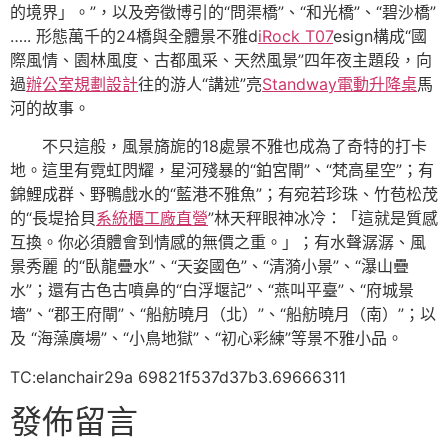
的境界」。”，以及旁徵博引的“問渠橋”、“和光橋”、“碧沙橋”
….. 形態萬千的24橋與全體景不雅d
iRock T07
esign構成“國
際風情、園林風度、古都風采、天然風景”四年夜主題段，向
過
辦公室規劃設計
往的游人“講述”亮
Standway電動升降桌
馬
河的故事。
不只這般，風景旖旎的18處景不雅也成為了奇特的打卡
地。這里有霓虹閃耀，星河殘暴的“鉑宮閘”、“梵高星空”；有
錦鯉成群、野鴨戲水的“藍港不雅魚”；有宛若珍珠、竹苞松茂
的“長堤拾貝
系統櫃工廠直營
”林天秤眼神冰冷：「這就是質感
互換。你必須體會到情感的無價之重。」；有水聲潺潺、風
景秀麗 的“臥龍疊水”、“天姿國色”、“清漪小景”、“瀑山疊
水”；還有古色古噴鼻的“白浮堰記”、“燕叫平臺”、“府城景
墻”、“郡王府閘”、“船舫曉月（北）”、“船舫曉月（南）”；以
及 “海藻廣場”、“小鳥地獄”、“初心彩練”等景不雅小品。
TC:elanchair29a 69821f537d37b3.69666311
發佈留言