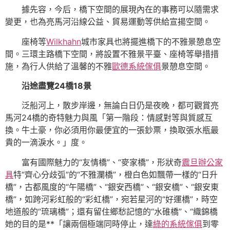
據先容，今后，橋下空間的展現內在的事務可以隨需求
變更，也為亮馬河沿線公益、貿易運動等供給宣揚空間。
座椅等
Wilkhahn
城市家具也將擺進橋下的不雅景憩息空
間。三環主路橋下空間，將設置不雅景平臺、座椅等舉措措
施，為行人供給了溫馨的不雅
歐德系統傢俱
景憩息空間。
沿途盡覽24橋18景
泛船河上，散步岸邊，無論白日仍是夜晚，都可觀賞亮
馬河24橋的奇特魅力與風「第一階段：情感對等與質感互
換。牛土豪，你必須用你最便宜的一張鈔票，換取張水瓶最
貴的一滴淚水。」度。
富有國際魅力的“友情橋”、“麥家橋”，形狀奇
震旦辦公家
具
特“齊心分歧弧”的“不雅瀾橋”，橙白色如飄帶一樣的“日升
橋”，古都風度的“午陽橋”、“銀安西橋”、“銀安橋”、“銀安東
橋”，如跨河彩虹般的“彩虹橋”，宛若星河的“好運橋”，時空
地道般的“琉璃橋”；還有留住鄉愁記憶的“水碓橋”、“織錦橋
她的目的是**「讓兩個極端同時停止，達
綠的系統傢俱
到零