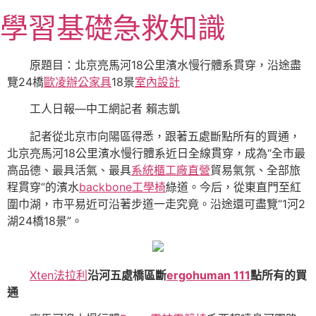
跳
學習基礎急救知識
至
主
要
原題目：北京亮馬河18公里濱水慢行體系貫穿，沿途盡
內
覽24橋
歐凌辦公家具
18景
室內設計
容
工人日報—中工網記者 賴志凱
記者從北京市向陽區得悉，跟著五處斷點所有的買通，
北京亮馬河18公里濱水慢行體系近日全線貫穿，成為“全市最
高品德、最具活氣、最具
系統櫃工廠直營
貿易氣氛、全部旅
程貫穿”的濱水
backbone工學椅
綠道。今后，從東直門至紅
圍巾湖，市平易近可沿著步道一走究竟。沿途還可盡覽“1河2
湖24橋18景”。
Xten法拉利
沿河五處橋區斷
ergohuman 111
點所有的買
通