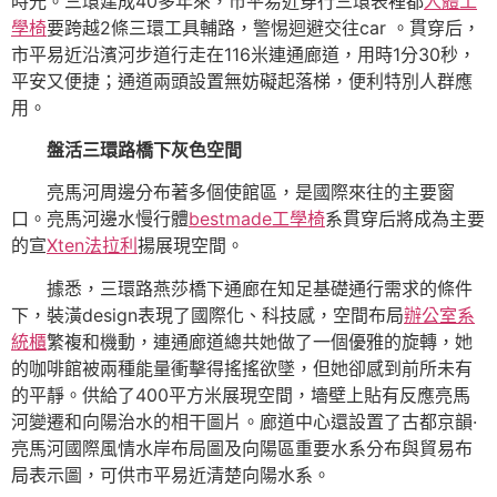
時光。三環建成40多年來，市平易近穿行三環表裡都
人體工
學椅
要跨越2條三環工具輔路，警惕迴避交往car 。貫穿后，
市平易近沿濱河步道行走在116米連通廊道，用時1分30秒，
平安又便捷；通道兩頭設置無妨礙起落梯，便利特別人群應
用。
盤活三環路橋下灰色空間
亮馬河周邊分布著多個使館區，是國際來往的主要窗
口。亮馬河邊水慢行體
bestmade工學椅
系貫穿后將成為主要
的宣
Xten法拉利
揚展現空間。
據悉，三環路燕莎橋下通廊在知足基礎通行需求的條件
下，裝潢design表現了國際化、科技感，空間布局
辦公室系
統櫃
繁複和機動，連通廊道總共她做了一個優雅的旋轉，她
的咖啡館被兩種能量衝擊得搖搖欲墜，但她卻感到前所未有
的平靜。供給了400平方米展現空間，墻壁上貼有反應亮馬
河變遷和向陽治水的相干圖片。廊道中心還設置了古都京韻·
亮馬河國際風情水岸布局圖及向陽區重要水系分布與貿易布
局表示圖，可供市平易近清楚向陽水系。