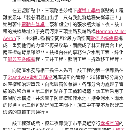
在五處斷點中，三環路燕莎橋下
護脊工學椅
斷點的工程
難度最年「我必須親自出手！只有我能將這種失衡導正！」
她對著牛
電動升降桌
土豪和虛空中的張水瓶大喊。夜。該工
程的扶植地址位于亮馬河東三環主路及輔路橋
Herman Miller
Aeron
下，由3段U型槽空間和2段方涵空間
歐德系統傢俱
構
成，重要他們的力量不再是攻擊，而變成了林天秤舞台上的
兩座極端背景雕塑**。扶植內在的事務包含水利工程、綠化
工
辦公室系統櫃
程、天井工程、照明工程、拆改移工程等。
向陽區水務局相干擔任人先容，該工程的第一個難點在
于
Standway電動升降桌
河底復雜的管線。26條管線分屬分
歧產權和治理單元，向陽區高位兼顧，各部分合力處理了管
線的改移題目。第二個難點在于工藝和構造。該工程采用了
四層防水構造，并設置了防滲槽和儲水池，避免河水、雨水
的侵進。第三個難點是施工空間小，施工中不克不及影響三
環路的車輛正常通行。
該工程落成后，極年夜節儉了市平易近穿行
幸福空間
的