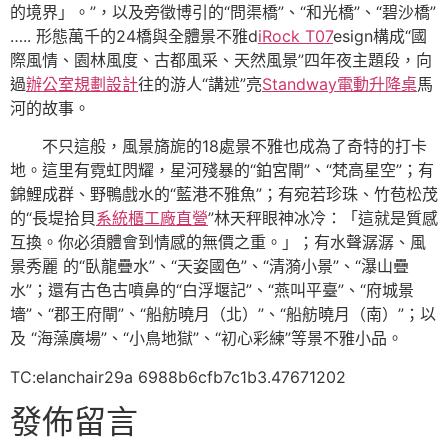
的境界」。”，以及旁徵博引的“問渠橋”、“和光橋”、“碧沙橋”
….. 形態萬千的24橋與全體景不雅d
iRock T07
esign構成“國
際風情、園林風度、古都風采、天然風景”四年夜主題段，向
過
辦公室規劃設計
往的游人“講述”亮
Standway電動升降桌
馬
河的故事。
不只這般，風景旖旎的18處景不雅也成為了奇特的打卡
地。這里有霓虹閃耀，星河殘暴的“鉑宮閘”、“梵高星空”；有
錦鯉成群、野鴨戲水的“藍港不雅魚”；有宛若珍珠、竹苞松茂
的“長堤拾貝
系統櫃工廠直營
”林天秤眼神冰冷：「這就是質感
互換。你必須體會到情感的無價之重。」；有水聲潺潺、風
景秀麗 的“臥龍疊水”、“天姿國色”、“清漪小景”、“瀑山疊
水”；還有古色古噴鼻的“白浮堰記”、“燕叫平臺”、“府城景
墻”、“郡王府閘”、“船舫曉月（北）”、“船舫曉月（南）”；以
及 “海藻廣場”、“小鳥地獄”、“初心彩練”等景不雅小品。
TC:elanchair29a 6988b6cfb7c1b3.47671202
發佈留言