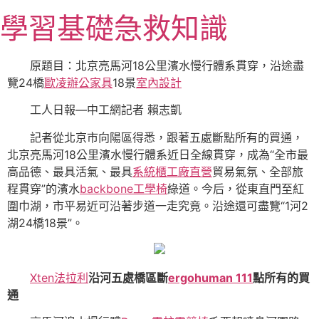
跳
學習基礎急救知識
至
主
要
原題目：北京亮馬河18公里濱水慢行體系貫穿，沿途盡
內
覽24橋
歐凌辦公家具
18景
室內設計
容
工人日報—中工網記者 賴志凱
記者從北京市向陽區得悉，跟著五處斷點所有的買通，
北京亮馬河18公里濱水慢行體系近日全線貫穿，成為“全市最
高品德、最具活氣、最具
系統櫃工廠直營
貿易氣氛、全部旅
程貫穿”的濱水
backbone工學椅
綠道。今后，從東直門至紅
圍巾湖，市平易近可沿著步道一走究竟。沿途還可盡覽“1河2
湖24橋18景”。
Xten法拉利
沿河五處橋區斷
ergohuman 111
點所有的買
通