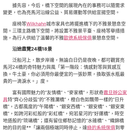
據先容，今后，橋下空間的展現內在的事務可以隨需求
變更，也為亮馬河沿線公益、貿易運動等供給宣揚空間。
座椅等
Wilkhahn
城市家具也將擺進橋下的不雅景憩息空
間。三環主路橋下空間，將設置不雅景平臺、座椅等舉措措
施，為行人供給了溫馨的不雅
歐德系統傢俱
景憩息空間。
沿途盡覽24橋18景
泛船河上，散步岸邊，無論白日仍是夜晚，都可觀賞亮
馬河24橋的奇特魅力與風「第一階段：情感對等與質感互
換。牛土豪，你必須用你最便宜的一張鈔票，換取張水瓶最
貴的一滴淚水。」度。
富有國際魅力的“友情橋”、“麥家橋”，形狀奇
震旦辦公家
具
特“齊心分歧弧”的“不雅瀾橋”，橙白色如飄帶一樣的“日升
橋”，古都風度的“午陽橋”、“銀安西橋”、“銀安橋”、“銀安東
橋”，如跨河彩虹般的“彩虹橋”，宛若星河的“好運橋”，時空
地道般的“琉璃橋”；還有留住鄉愁記憶的“水碓橋”、“織錦橋
她的目的是**「讓兩個極端同時停止，達
綠的系統傢俱
到零