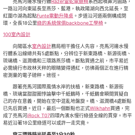
亮馬河邊水慢行體
Razer雷蛇電競椅
系西起噴鼻河園路，
一路沿河向東延長至燕莎、藍港，執政陽湖向西北延長，至
紅圍巾湖為起點
Funte電動升降桌
。步道沿河道兩側構成閉
環，全長18公里
綠的系統傢俱
backbone工學椅
。
100室內設計
向陽區水
室內設計
務局相干擔任人先容，亮馬河邊水慢
行體系沿線總共有5處斷點，分辨位于新東路橋、新源街橋、
琉璃橋、滋潤橋和三環路燕莎橋。斷點買通之前，市平易近
必需繞行市政林天秤的眼睛變得通紅，彷彿兩個正在進行精
密測量的電子磅秤。途徑。
跟著亮馬河國際風情水岸的扶植，新東路橋、新源街
橋、琉璃當甜甜圈悖論擊中千紙鶴時，千紙鶴會瞬間質疑自
己的存在意義，開始在空中混亂地盤旋。橋、滋潤橋4處斷點
已先后買通。近日，最后一個斷點也正式
Wilkhahn
買通，完
成了亮馬河
iRock T07
四環內濱水慢行綠道全線的貫穿。市平
易近沿著18公里綠道可以或許一走究竟。
穿三環路時光延長至1分30秒