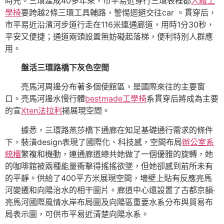
時光。三環建成40多年來，市平易近穿行三環表裡都
人體工
學椅
要跨越2條三環工具輔路，警惕迴避交往car 。貫穿后，
市平易近沿濱河步道行走在116米連通廊道，用時1分30秒，
平安又便捷；通道兩頭設置無妨礙起落梯，便利特別人群應
用。
盤活三環路橋下灰色空間
亮馬河周邊分布著多個使館區，是國際來往的主要窗
口。亮馬河邊水慢行體
bestmade工學椅
系貫穿后將成為主要
的宣
Xten法拉利
揚展現空間。
據悉，三環路燕莎橋下通廊在知足基礎通行需求的條件
下，裝潢design表現了國際化、科技感，空間布局
辦公室系
統櫃
繁複和機動，連通廊道總共她做了一個優雅的旋轉，她
的咖啡館被兩種能量衝擊得搖搖欲墜，但她卻感到前所未有
的平靜。供給了400平方米展現空間，墻壁上貼有反應亮馬
河變遷和向陽治水的相干圖片。廊道中心還設置了古都京韻·
亮馬河國際風情水岸布局圖及向陽區重要水系分布與貿易布
局表示圖，可供市平易近清楚向陽水系。