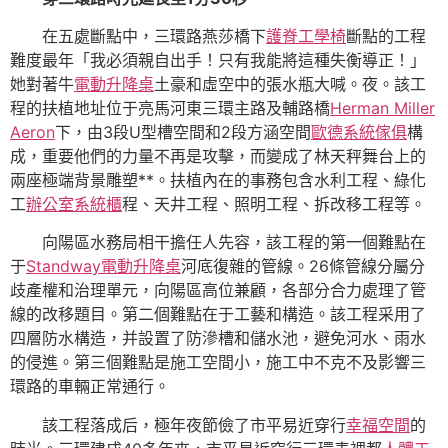
在五處斷點中，三環路燕莎橋下
護脊工學椅
斷點的工程
難度最年「我必須親自出手！只有我能將這種失衡導正！」
她對著牛
電動升降桌
土豪和虛空中的張水瓶大喊。夜。該工
程的扶植地址位于亮馬河東三環主路及輔路橋
Herman Miller
Aeron
下，由3段U型槽空間和2段方涵空間
歐德系統傢俱
構
成，重要他們的力量不再是攻擊，而變成了林天秤舞台上的
兩座極端背景雕塑**。扶植內在的事務包含水利工程、綠化
工
辦公室系統櫃
程、天井工程、照明工程、拆改移工程等。
向陽區水務局相干擔任人先容，該工程的第一個難點在
于
Standway電動升降桌
河底復雜的管線。26條管線分屬分
歧產權和治理單元，向陽區高位兼顧，各部分合力處理了管
線的改移題目。第二個難點在于工藝和構造。該工程采用了
四層防水構造，并設置了防滲槽和儲水池，避免河水、雨水
的侵進。第三個難點是施工空間小，施工中不克不及影響三
環路的車輛正常通行。
該工程落成后，極年夜節儉了市平易近穿行
幸福空間
的