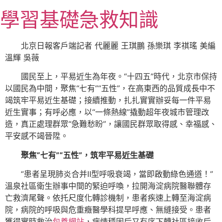
跳
學習基礎急救知識
至
主
要
北京日報客戶端記者 代麗麗 王琪鵬 孫樂琪 李祺瑤 美編
內
溫輝 吳薇
容
國民至上，平易近生為年夜。“十四五”時代，北京市保持
以國民為中間，聚焦“七有”“五性”，在高東西的品質成長中不
竭筑牢平易近生基礎；接續推動，扎扎實實辦妥每一件平易
近生實事；有呼必應，以“一條熱線”撬動超年夜城市管理改
造，真正處理群眾“急難愁盼”，讓國民群眾取得感、幸福感、
平安感不竭晉陞。
聚焦“七有”“五性”，筑牢平易近生基礎
“患者呈現肺炎合并Ⅱ型呼吸衰竭，當即啟動綠色通道！”
溫泉社區衛生辦事中間的緊迫呼喚，拉開海淀病院醫聯體存
亡救濟尾聲。依托尺度化轉診機制，患者疾速上轉至海淀病
院，病院的呼吸與危重癥醫學科提早呼應、無縫接受。患者
獲得實時救治
包養網站
，病情穩固后又有序下轉社區接收后