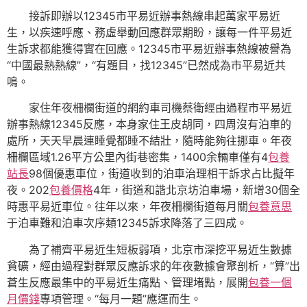
接訴即辦以12345市平易近辦事熱線串起萬家平易近
生，以疾速呼應、務虛舉動回應群眾期盼，讓每一件平易近
生訴求都能獲得實在回應。12345市平易近辦事熱線被譽為
“中國最熱熱線”，“有題目，找12345”已然成為市平易近共
鳴。
家住年夜柵欄街道的網約車司機蔡衛經由過程市平易近
辦事熱線12345反應，本身家住王皮胡同，四周沒有泊車的
處所，天天早晨連睡覺都睡不結壯，隨時能夠往挪車。年夜
柵欄區域1.26平方公里內街巷密集，1400余輛車僅有4
包養
站長
98個優惠車位，街道收到的泊車治理相干訴求占比擬年
夜。202
包養價格
4年，街道和諧北京坊泊車場，新增30個全
時惠平易近車位。往年以來，年夜柵欄街道每月關
包養意思
于泊車難和泊車次序類12345訴求降落了三四成。
為了補齊平易近生短板弱項，北京市深挖平易近生數據
貧礦，經由過程對群眾反應訴求的年夜數據會聚剖析，“算”出
蒼生反應最集中的平易近生痛點、管理堵點，展開
包養一個
月價錢
專項管理。“每月一題”應運而生。