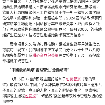
實事項目之一。人力社保部分在海量職位供應的同時，還對
結業生供給精準幫扶。懷柔區護理專門研究結業生秦紫涵，
獲區人社局國度級個人工作領導師王艷一對一領導及屢次職
位推舉，終極勝利進職一家體檢中間；2024屆學前教導專門
研究結業生楊雨珊，因幼教行業壓縮未失業，經由過程人社
部分見習政策進進順義區公服中間見習，每月3000元的補貼
緩解生涯壓力，技巧晉陞也讓她對求職更有信念。
實事項目久久為功扎實推動，讓老蒼生對平易近生改良
可感可「現在，我的咖啡館正在承受百分之八十七點八八的
結構失衡壓力！我
甜心寶貝包養網
需要校準！」及，取得感
幸福感不竭晉陞。
“中國最熱熱線”處理蒼生“急難愁盼”
11月15日，接訴即辦主題記載片子
包養管道
《您的聲
響》取得第38屆中國片子金雞獎最佳記載/科教片獎。這部片
子真正的記憶、真正的人物、真正的經過的事況，刻畫接訴
即辦經由過程
包養網
“一條熱線”撬動超年夜城市管理改造的活
潑畫卷。