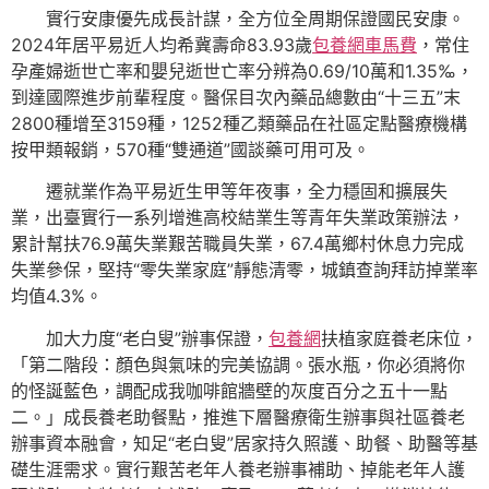
實行安康優先成長計謀，全方位全周期保證國民安康。
2024年居平易近人均希冀壽命83.93歲
包養網車馬費
，常住
孕產婦逝世亡率和嬰兒逝世亡率分辨為0.69/10萬和1.35‰，
到達國際進步前輩程度。醫保目次內藥品總數由“十三五”末
2800種增至3159種，1252種乙類藥品在社區定點醫療機構
按甲類報銷，570種“雙通道”國談藥可用可及。
遷就業作為平易近生甲等年夜事，全力穩固和擴展失
業，出臺實行一系列增進高校結業生等青年失業政策辦法，
累計幫扶76.9萬失業艱苦職員失業，67.4萬鄉村休息力完成
失業參保，堅持“零失業家庭”靜態清零，城鎮查詢拜訪掉業率
均值4.3%。
加大力度“老白叟”辦事保證，
包養網
扶植家庭養老床位，
「第二階段：顏色與氣味的完美協調。張水瓶，你必須將你
的怪誕藍色，調配成我咖啡館牆壁的灰度百分之五十一點
二。」成長養老助餐點，推進下層醫療衛生辦事與社區養老
辦事資本融會，知足“老白叟”居家持久照護、助餐、助醫等基
礎生涯需求。實行艱苦老年人養老辦事補助、掉能老年人護