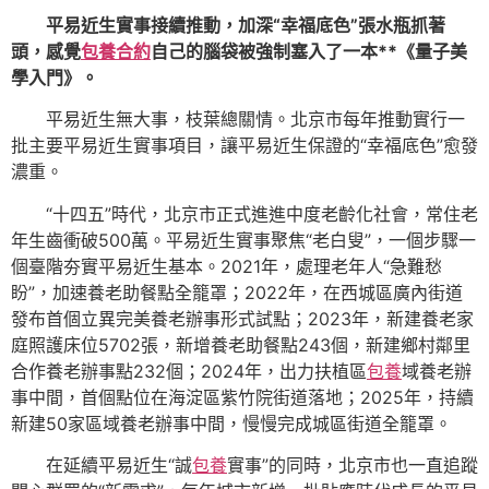
平易近生實事接續推動，加深“幸福底色”張水瓶抓著
頭，感覺
包養合約
自己的腦袋被強制塞入了一本**《量子美
學入門》。
平易近生無大事，枝葉總關情。北京市每年推動實行一
批主要平易近生實事項目，讓平易近生保證的“幸福底色”愈發
濃重。
“十四五”時代，北京市正式進進中度老齡化社會，常住老
年生齒衝破500萬。平易近生實事聚焦“老白叟”，一個步驟一
個臺階夯實平易近生基本。2021年，處理老年人“急難愁
盼”，加速養老助餐點全籠罩；2022年，在西城區廣內街道
發布首個立異完美養老辦事形式試點；2023年，新建養老家
庭照護床位5702張，新增養老助餐點243個，新建鄉村鄰里
合作養老辦事點232個；2024年，出力扶植區
包養
域養老辦
事中間，首個點位在海淀區紫竹院街道落地；2025年，持續
新建50家區域養老辦事中間，慢慢完成城區街道全籠罩。
在延續平易近生“誠
包養
實事”的同時，北京市也一直追蹤