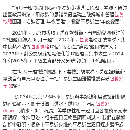
“每月一題”追蹤關心市平易近訴求背后的題目本源，研討
出臺政策辦法，用改造的思緒從最基礎上破解城市管理
包養
軟體
困難，增進管理“年夜晉陞”，撬動平易近生“年夜變更”。
2021年，北京市拔取了房產證難辦、普惠幼兒園難進等
27個題目歸入“每月一題”；2022年，
包養
老樓加裝電梯、集
中供熱不熱等
包養價格
17個平易近生“痛點”題目被歸入；
2023年，對公交線路站點優化等17個題目集中攻堅。2024
年和2025年，市級主責部分又分辨“認領”了13個題目。
在“每月一題”機制驅動下，老樓加裝電梯、房產證難辦、
電動自行車充電治理等一批平易近生困難慢慢獲得破
包養網
單次
解。
《2024年北京12345市平易近辦事熱線年度數據剖析陳
述》也顯示，關于低溫（供水、供電）、汛期
包養網
dcard
（積水、衡宇滴漏）等季候性相干題目因各義務單元未
雨綢繆、冬病夏治，相干題目反應量顯明削減。“我們在數據
剖析中發明，很多市平易近身邊的平易近生題目逐步獲得處