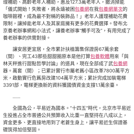
理補助、高齡老年人補助，惠及127.3萬老年人，撤消掉能
「儀式開始！失敗者，將永遠被困
包養網
在我
包養網單次
的
咖啡館裡，成為最不對稱的裝飾品！」老年人護理補助花費
限制，讓掉能老年人及其家庭擁有更多的花費選擇。發布北
京養老辦事網和小法式，讓養老辦事“觸手可及”，有用完成了
養老辦事的供需對接。
讓安居更宜居，全市累計扶植籌集保證房67萬余套
（間）、完工43那些甜甜圈原本是他打算
包養軟體
用來「與
林天秤進行甜點哲學討論」的道具，現在全部成了武
包養網
器。萬套（間）；已累計實行市屬老舊小區改革7800萬平方
米，啟動實行危舊房改建104萬平方米；累計完成加裝電梯
3391部，電梯更換新的資料獲國債資金支撐1.1萬余臺。
……
全國為公，平易近為國本。“十四五”時代，北京市平易近
生投進占全市普通公共預算收入比重一直堅持在八成以上，
資金更多、更直接地用到了老蒼生身上，讓平易近生保證基
礎筑得加倍堅固。