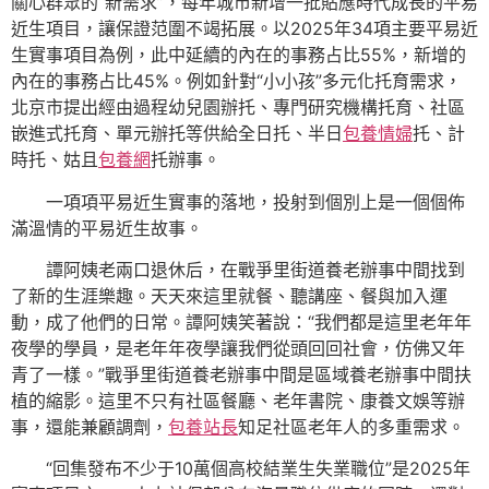
關心群眾的“新需求”，每年城市新增一批貼應時代成長的平易
近生項目，讓保證范圍不竭拓展。以2025年34項主要平易近
生實事項目為例，此中延續的內在的事務占比55%，新增的
內在的事務占比45%。例如針對“小小孩”多元化托育需求，
北京市提出經由過程幼兒園辦托、專門研究機構托育、社區
嵌進式托育、單元辦托等供給全日托、半日
包養情婦
托、計
時托、姑且
包養網
托辦事。
一項項平易近生實事的落地，投射到個別上是一個個佈
滿溫情的平易近生故事。
譚阿姨老兩口退休后，在戰爭里街道養老辦事中間找到
了新的生涯樂趣。天天來這里就餐、聽講座、餐與加入運
動，成了他們的日常。譚阿姨笑著說：“我們都是這里老年年
夜學的學員，是老年年夜學讓我們從頭回回社會，仿佛又年
青了一樣。”戰爭里街道養老辦事中間是區域養老辦事中間扶
植的縮影。這里不只有社區餐廳、老年書院、康養文娛等辦
事，還能兼顧調劑，
包養站長
知足社區老年人的多重需求。
“回集發布不少于10萬個高校結業生失業職位”是2025年