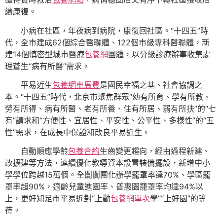
續康復。
小病在社區，年夜病到病院，康復回社區。“十四五”時
代，全市建成62個綜合醫聯體、122個市級專科醫聯體，新
建14個慎密型城市醫療
包養網
團體，以分級診療辦事收集處
理蒼生“病有所醫”需求。
平易近生
包養網車馬費
是國民幸福之基、社會協調之
本。“十四五”時代，北京市聚焦群眾“幼有所育、學有所教、
勞有所得、病有所醫、老有所養、住有所居、弱有所扶”的“七
有”請求和“方便性、宜居性、平安性、公平性、多樣性”的“五
性”需求，在成長中保證和改良平易近生。
自動順應學齡
包養合約
生齒變更趨向，經由過程新建、
改擴建等方法，連續優化教導資本設置裝備擺設，新增中小
學學位跨越15萬個。全闤闠團化辦學籠罩率達70%、學區籠
罩率超90%，適齡兒童進園率、普惠園籠罩率均達94%以
上，更好知足市平易近對“上勤
包養網單次
學”“上好園”的等
待。