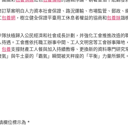
修訂草案明白人力資本社會保證、路況運輸、市場監管、郵政、
工
包養網
，樹立健全保證平臺用工休息者權益的協商和
包養妹
諧
步隊扶植歸入公民經濟和社會成長計劃，并強化工會推進改造的
人待遇。工會應依托職工辦事中間、工人文明宮等工會辦事陣地
，
包養
支撐財產工人餐與加入持續教導、更換新的資料專門研究
傻氣」與牛土豪的「霸氣」瞬間被天秤座的「平衡」力量所鎖死
填欄位標示為
*