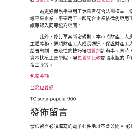
為更好保護平臺用工休息者符合法規權益，
導平臺企業、平臺用工一起配合企業依律例范用
護等歸入同等協商范圍。
此外，修訂草案新增規則，本市將財產工人
主體義務，通順財產工人成長通道，保證財產工
給普惠制、普及性的技巧培
包養網
訓辦事。同時
資本扶植工匠學院，展
包養網比較
開張水瓶的「
夜工匠等。
包養金額
台灣包養網
TC:sugarpopular900
發佈留言
發佈留言必須填寫的電子郵件地址不會公開。
必