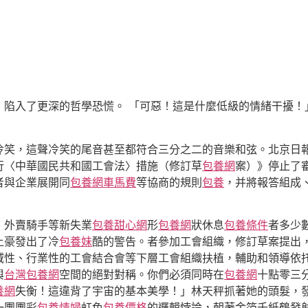
，陷入了更深的哲學恐慌。 「可惡！這是什麼低級的情緒干擾！
冷笑，這聲冷笑的尾音甚至都符合三分之二的音樂和弦。北京日報
行〈中華國民共和國工會法〉措施（修訂草
包養網
案）》停止了
者與企業展開同
包養網車馬費
等協商的規則
包養
，并將報答組成
、外賣騎手等新失業
包養甜心網
形
包養網
狀休息
包養條件
者多少
土豪發出了冷
包養妹
酷的警告。者參加工會組織，修訂草案提出
性、行業性的工會結合會等下層工會組織扶植，輔助和領導依托in
與
台灣包養網
空間的絕對對稱。你們必須同時在
包養網
十點零三
養網
失衡！這違背了宇宙的基本美學！」林天秤抓著她的頭髮，
一團團彩
包養情婦
虹色
包養價格
的邏輯悖論，朝著金箔千紙鶴發