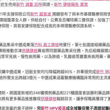
易近生兜底
新竹 減重 診所
保證。
新竹 健檢報告 異常
21年支撐保險公司
新竹 超音波
開闢發布了與本市基礎醫療保險
的低價錢籠罩全人群，供給自付、公費及百種特藥三層保證，加強
療保險、貿易安康保險配合成長的多條理醫療保證系統。
織藥品集采中選成果落
竹科 員工健檢
地實行，第七批國度組織藥品
積極推動京津
供膳健檢
冀省際同盟藥品集采任務，先后組織展開
病等罕見病、慢性病用藥，以及肺癌、乳腺癌等嚴重疾病用藥，藥
購中選成果，冠脈支架均勻降幅跨越90%，并牽頭完成
新竹 
節儉所需支出跨越3億元。中選成果涵蓋醫療機構臨床常用的主流
劑，將國度新增的346種慣例藥品和221種國度會談勝利藥品
來將有更多藥品進進醫保
供膳健檢
報銷目次，讓參保職員獲得了
精密測量的電子磅秤。
完
新竹 HPV疫苗
成全域醫保電子憑證就醫