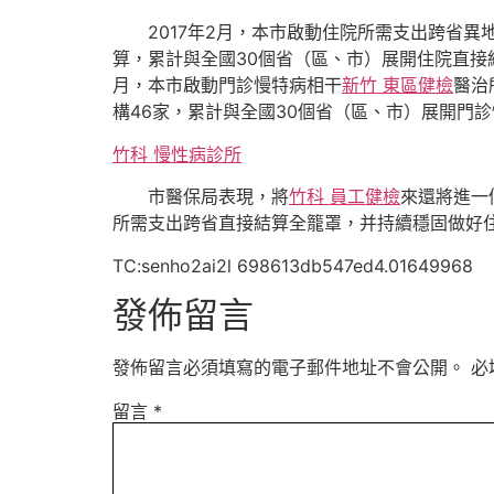
2017年2月，本市啟動住院所需支出跨省異
算，累計與全國30個省（區、市）展開住院直接結
月，本市啟動門診慢特病相干
新竹 東區健檢
醫治
構46家，累計與全國30個省（區、市）展開門診慢特
竹科 慢性病診所
市醫保局表現，將
竹科 員工健檢
來還將進一
所需支出跨省直接結算全籠罩，并持續穩固做好
TC:senho2ai2l 698613db547ed4.01649968
發佈留言
發佈留言必須填寫的電子郵件地址不會公開。
必
留言
*