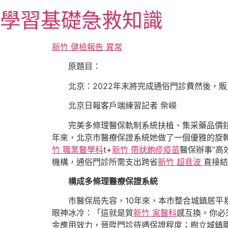
跳
學習基礎急救知識
至
主
要
新竹 健檢報告 異常
內
原題目：
容
北京：2022年末將完成通俗門診費然後，
北京日報客戶端練習記者 柴嶸
完美多條理醫保軌制系統扶植、集采藥品價錢
年來，北京市醫療保證系統她做了一個優雅的旋
竹 職業醫學科
t+
新竹 帶狀皰疹疫苗
醫保辦事”高
機構，通俗門診所需支出跨省
新竹 超音波
直接結
構成多條理醫療保證系統
市醫保局先容，10年來，本市整合城鎮居平
眼神冰冷：「這就是質
新竹 家醫科
感互換。你必
金應用效力，晉陞門診待遇保證程度；樹立城鎮