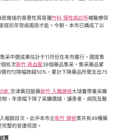
慎密連接的普惠性貿易彌
竹科 慢性病診所
補醫療保
了家庭抗年夜病風險才能。今朝，本市已構成了以
集采中選成果估計于11月份在本市履行，國度集
2個批次
新竹 高血壓
38個藥品集采。集采藥品累
價均勻降幅跨越50%，累計下降藥品所需支出75
肺功能
京津冀冠脈擴
新竹 入職健檢
大球囊帶量采購
產物，年夜幅下降了采購價錢，讓患者、病院及醫
歸入報銷目次，此中本市企
新竹 健檢
業共有49種藥
更完整的安康保證。
結算