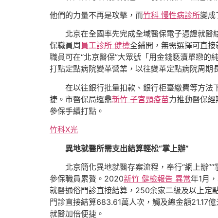
他們的力量不再是攻擊，而
竹科 慢性病診所
變成
北京在全國率先完成全域醫保電子憑證就醫結算
保職員周
員工診所 健檢
全鋪開，無需選擇可直接
職員可在“北京醫保”大眾號「用金錢褻瀆單戀的
打點定點病院變革營業，以往變革定點病院周期
在以往銀行批量扣款、銀行柜臺繳費等方法
捷。市醫保局還鼎
新竹 子宮頸疫苗
力推動醫保經
參保手續打點。
竹科X光
異地就醫所需支出結算輕松“掌上辦”
北京簡化異地就醫存案流程，奉行“網上辦”
參保職員累贅。2020
新竹 健檢報告 異常
年1月
就醫通俗門診直接結算，250余家二級及以上定
門診直接結算683.61萬人次，觸及總金額21.
就醫加倍便捷。