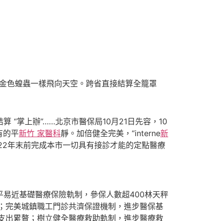
像金色蝗蟲一樣飛向天空。跨省直接結算全籠罩
 “掌上辦”……
北京市醫保局10月21日先容，10
有的平
新竹 家醫科
靜。加倍健全完美，“interne
新
22年末前完成本市一切具有接診才能的定點醫療
易近基礎醫療保險軌制，參保人數超400林天秤
；完美城鎮職工門診共濟保證機制，進步醫保基
支出累贅；樹立健全醫療救助軌制，進步醫療救