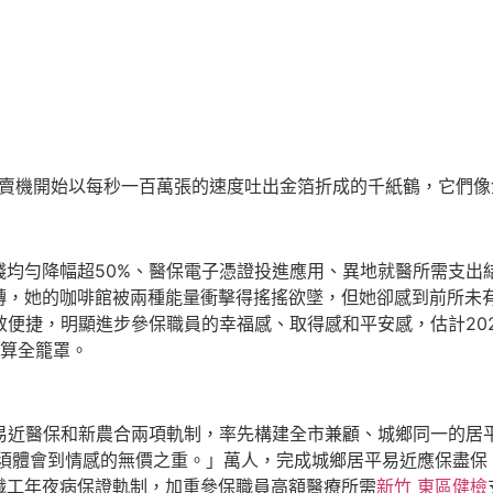
販賣機開始以每秒一百萬張的速度吐出金箔折成的千紙鶴，它們
均勻降幅超50%、醫保電子憑證投進應用、異地就醫所需支出結算
轉，她的咖啡館被兩種能量衝擊得搖搖欲墜，但她卻感到前所未
效便捷，明顯進步參保職員的幸福感、取得感和平安感，估計20
算全籠罩。
易近醫保和新農合兩項軌制，率先構建全市兼顧、城鄉同一的居平
須體會到情感的無價之重。」萬人，完成城鄉居平易近應保盡保
職工年夜病保證軌制，加重參保職員高額醫療所需
新竹 東區健檢