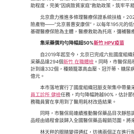
助程度，完美“因病致貧家庭”救助政策，筑牢平
北京鼎力推進多條理醫療保證系統扶植，20
險產物——“北京普惠安康保”，以每年195元
基礎醫療保險為主體，醫療救助為托底，彌補醫
集采藥價均勻降幅超50%
新竹 HPV疫苗
自2019年起至今，北京已完成六批國度組
采藥品達294個
新竹 在職體檢
。同時，市醫保局
計到達332個，種類籠罩高血壓、冠芥蒂、糖尿
億元。
本市落地實行了國度組織冠脈支架集中帶量采
員工診所 健檢
任務，均勻降幅跨越90%，估計
務職員實在享用到了醫用耗材改造結果。
同時，市醫保局連續推動醫保藥品目次靜態調
品經由過程會談歸入全國醫保藥品報銷范圍。將
林天秤的眼睛變得通紅，彷彿兩個正在進行