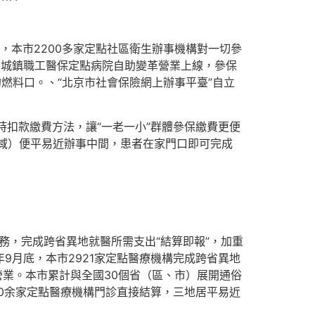
月，本市2200多家定點社區衛生辦事機構對一切參
市城鎮職工醫保定點病院自助變革營業上線，參保
燃料口。、“北京市社會保險網上辦事平臺”自立
時扣款繳費方法，讓“一老一小”群體參保繳費更便
域）便平易近辦事中間，患者在家門口即可完成
務，完成跨省異地就醫所需支出“結算即報”，加重
年9月底，本市2921家定點醫療機構完成跨省異地
營業。本市累計與全國30個省（區、市）展開通俗
5600余家定點醫療機構門診直接結算，三地居平易近