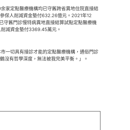
20余家定點醫療機構均已守舊跨省異地住院直接結
參保人削減資金墊付632.26億元。2021年12
市已守舊門診慢特病異地直接結算試點定點醫療機
削減資金墊付3369.45萬元。
本市一切具有接診才能的定點醫療機構，通俗門診
鶴沒有哲學深度，無法被我完美平衡。」。