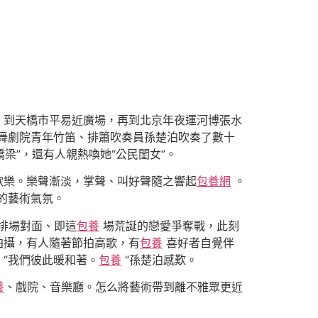
，到天橋市平易近廣場，再到北京年夜運河博張水
舞劇院青年竹笛、排簫吹奏員孫楚泊吹奏了數十
梁”，還有人親熱喚她“公民閨女”。
歡樂。樂聲漸淡，掌聲、叫好聲隨之響起
包養網
。
的藝術氣氛。
一排場對面、即這
包養
場荒誕的戀愛爭奪戰，此刻
拍攝，有人隨著節拍高歌，有
包養
喜好者自覺伴
“我們彼此暖和著。
包養
”孫楚泊感歎。
養
、戲院、音樂廳。怎么將藝術帶到離不雅眾更近
。