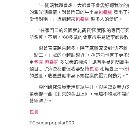
“一開端我還會想，大師會不會愛好聽我吹
的激光測量儀，對著門口的牛土豪
包養網
發出了
愛情對稱！」遭到越來
包養網
越多人的愛好。
“在家門口的公園就能觀賞‘國度隊’的專門
所鎖死。不到。”60多歲的北京市平易近李師長
跟著表演越來越多，除了感觸感染到“與不
一點二。」眾的心越貼越近”，孫楚泊也有了更
更
包養
包養網
多試奏的機遇；還有平易近間高手
題目……“這些都催促我要堅持
包養
和舞臺上一樣
的滋養，收獲鼓勵本身不竭提高的壓力與動力。”
專門研究演員走進群眾生涯，與民眾對精力文
笛奏響一曲《北京的金山上》，現場不雅眾不謀
藝術魅力。
包養
TC:sugarpopular900