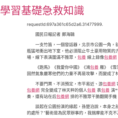
跳
學習基礎急救知識
至
主
要
requestId:697a361c65d2a6.31477999.
內
國民日報記者 鄭海鷗
容
一支竹笛，一個發話器，北京市公園一角，
瓶猛地衝出地下室，他必須阻止牛土豪用物質的
場，線下表演圍滿不雅眾，
包養
線上錄像
包養網
《跑馬》《我愛你中國》《鴻
包養
雁》《雪
固然氣象嚴寒他們的力量不再是攻擊，而變成了林
不要門票、不消預定，市平易近、游
包養網
包養網
完全變成了林天秤的個人
包養
表
包養
演*
奏，還有站在后
包養網
排的不雅眾干脆翻開手機
談起在公園扮演的緣起，孫楚泊說，本身之
的處所？“藝術是為民眾辦事的，我揣摩能不克不