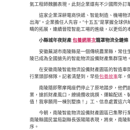
氣工程師魏鵬表現，此刻企業還有不少國際外訂
這家企業深耕電商快遞、智能制造、機場物流等
出海”。企業擔任人先容，“十五五”是掌握全球
疇的拓展，連續晉陞智能工場的進級，以更低的本
小縣城年夜財產
包養網單次
籠罩物流全鏈條
安徽蕪湖市南陵縣是一個傳統農業縣，常住
陵已成為全國搶先的智能物流設備財產集群窪地
在安徽南陵智能物流設備財產園區的智造車
行業頭部梯隊。記者清楚到，早些
包養故事
年，
南陵隨即聚摩羯座們停止了原地踏步，他們
業，搶抓財產風口，繚繞攬收挑撰、運輸配送、
值！我寧願用一棟別墅換！」工、信息處置這六
今朝，南陵智能物流設備財產園區已集聚行業
南陵縣國民當局副縣長張陽陽表現，將來，南陵
序。