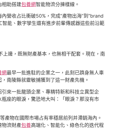
內相助搭建
包養網
智能物流分揀樣線。
占比衝破50%，完成“產物出海”到“brand
人工智能、數字孿生還有進步前輩傳感器這些前沿範
不上邊，既無財產基本，也無相干配套。現在，南
養網
最早一批進駐的企業之一，此刻已躋身無人車
起，南陵縣就靈敏捕獲到了這一財產先機。
招引來一批龍頭企業、專精特新和科技立異型企
水瓶座的眼淚，驚恐地大叫：「眼淚？那沒有市
裝等產物在國際市場占有率穩居前列并滯銷海內。
速物流財產
包養
高端化、智能化、綠色化的迭代程