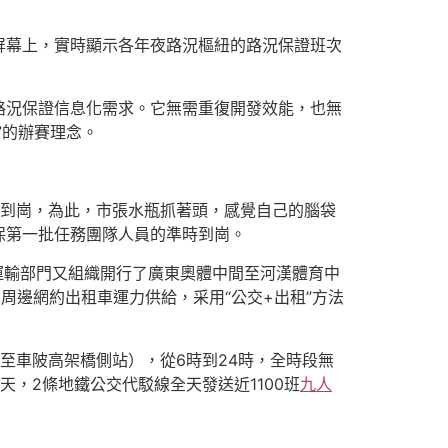
屏幕上，實時顯示各年夜路況樞紐的路況保證班次
路況保證信息化需求。它無需重復開發效能，也無
”的辦賽理念。
急需到崗，為此，市張水瓶抓著頭，感覺自己的腦袋
保第一批任務團隊人員的準時到崗。
運輸部門又組織開行了廣東奧體中間至河漢體育中
周邊網約出租車運力供給，采用“公交+出租”方法
至車陂高架橋側站），從6時到24時，全時段無
，2條地鐵公交代駁線全天發送近1100班
九人