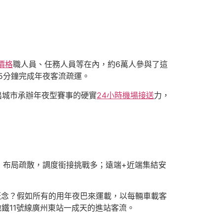
價格
職人員、任務人員等在內，約6萬人參與了這
5分鐘完成年夜客流疏運。
出城市承辦年夜型賽事的硬實
24小時機場接送
力，
，布局疏散，調度銜接挑戰多；遠端+近端集結安
概念？假如所有的用年夜巴來運載，以每輛車載客
地鐵11號線廣州東站一成天的進站客流。