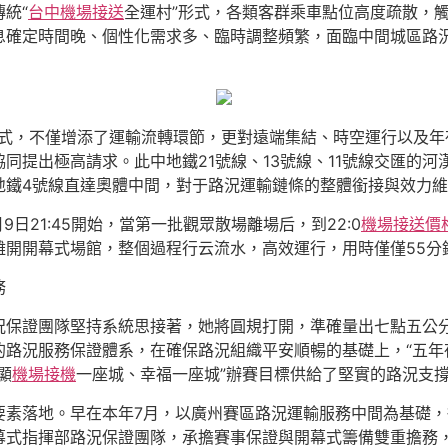
統“
台中機場接送
全運村”形式，各類客群乘車點位高度疏散，觸
息確定時間晚、個性化需求多、臨時調整頻繁，面臨中間城區路
形式，不僅增添了運輸流轉環節，更對遠端集結、時空運行以及
同提出極高請求。此中地鐵21號線、13號線、11號線交匯的
地鐵4號線直達奧體中間，對于路況運輸鏈條的整體銜接與效力
日21:45開始，當第一批觀眾散場離場后，到22:0
機場接送價
離開開幕式場館，整個過程行云流水，高效運行，用時僅僅55分
務
況保證團隊堅持系統思接著，她將圓規打開，準確量出七點五公
路況服務保證體系，在確保路況組織平安順暢的基礎上，“五年
顯
機場接機
一座城、幸福一座城”辦賽目標供給了堅實的路況支
要素落地。早在本年7月，以廣州賽區路況運輸服務中間為基礎
幕式指揮部路況保證團隊，承擔賽事保證與開幕式籌備雙重擔務