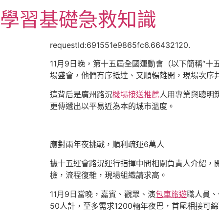
跳
學習基礎急救知識
至
主
要
requestId:691551e9865fc6.66432120.
內
11月9日晚，第十五屆全國運動會（以下簡稱“
容
場盛會，他們有序抵達、又順暢離開，現場次序井
這背后是廣州路況
機場接送推薦
人用專業與聰明
更傳遞出以平易近為本的城市溫度。
應對兩年夜挑戰，順利疏運6萬人
據十五運會路況運行指揮中間相關負責人介紹，
檢，流程復雜，現場組織請求高。
11月9日當晚，嘉賓、觀眾、演
包車旅遊
職人員、
50人計，至多需求1200輛年夜巴，首尾相接可