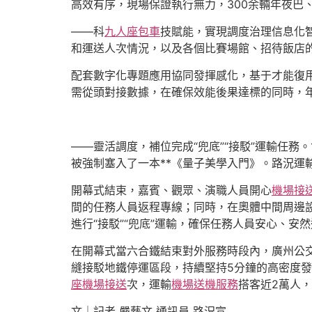
高效有序，現場保證執行無力，300余輛年夜巴、
——科
九人座包車
技賦能，實現調度治理信息化
和運送人次情況，以及各個比賽場館、招待飯店
配套數字化專題應用協同發揮感化，基于才能復
需從頭對接數據，在確保效能後果達標的同時，年
——靈活調度，補位完成“兜底”“接駁”運輸任
被強制塞入了一本**《量子美學入門》。路況
開幕式結束，嘉賓、觀眾、演職人員開心
機場接送
間的任務人員返程專線；同時，在奧體中間周邊設
進行“接駁”“兜底”運輸，確保任務人員安心、安
在開幕式當六合鐵結束對外服務時段內，廣州公交
縫接駁地鐵停運區段，持續堅持5分鐘的高密度發
座機場接送
次，運輸
機場送機服務
搭客近2萬人
文｜記者 嚴藝文 通訊員 路況宣