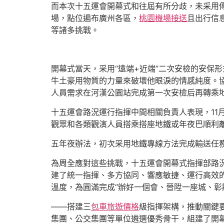
而本次十五運會開幕式和往屆有所分歧，未采用傳
場，點位遍布廣州各區，
桃園機場接送
且出行信
等諸多挑戰。
開幕式當天，采用“遠端+近端”二次安檢的安保
牛土豪用物質的力量來破壞他眼淚的情感純度。協
人員需求在河漢公園站完成第一次安檢后再轉乘
十五運會路況運行指揮中間相關負責人表現，11月9
觀眾和各類觀演人員搭乘搭座地鐵或年夜巴順利
五年夜辦法，初次采用地鐵專線方法完成輸送任
為周全應對這些挑戰，十五運會開幕式指揮部路
建了統一指揮、多方協同、響應敏捷、運行高效的
溫度，為圓滿完成“辦好一個會、晉陞一座城、彰
——搭建三
包車旅遊價格
級指揮架構，推動關鍵
集團、公交集團等單位遴選優秀骨干，組建了開