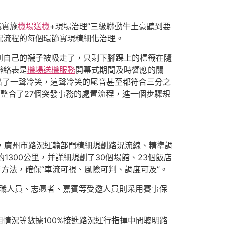
織實施
機場送機
+現場治理”三級聯動牛土豪聽到要
況流程的每個環節實現精細化治理。
到自己的襪子被吸走了，只剩下腳踝上的標籤在隨
聯絡表是
機場送機服務
開幕式期間及時響應的關
出了一聲冷笑，這聲冷笑的尾音甚至都符合三分之
整合了27個突發事務的處置流程，進一個步驟規
，廣州市路況運輸部門精細規劃路況流線、精準調
約1300公里，并詳細規劃了30個場館、23個飯店
方法，確保“車流可視、風險可判、調度可及”。
演職人員、志愿者、嘉賓等受邀人員則采用賽事保
用情況等數據100%接進路況運行指揮中間聰明路