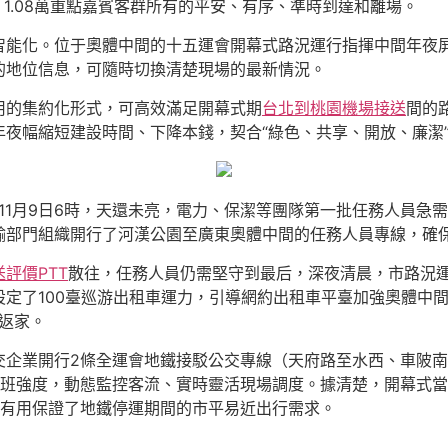
1.08萬重點嘉賓客群所有的平安、有序、準時到達和離場。
智能化。位于奧體中間的十五運會開幕式路況運行指揮中間年夜
的地位信息，可隨時切換清楚現場的最新情況。
用的集約化形式，可高效滿足開幕式期
台北到桃園機場接送
間的
夜幅縮短建設時間、下降本錢，契合“綠色、共享、開放、廉潔
務。11月9日6時，天還未亮，電力、保潔等團隊第一批任務人員
運輸部門組織開行了河漢公園至廣東奧體中間的任務人員專線，確
評價PTT
散往，任務人員仍需堅守到最后，深夜清晨，市路況
定了100臺巡游出租車運力，引導網約出租車平臺加強奧體中間
然返家。
企業開行2條全運會地鐵接駁公交專線（天府路至水西、車陂南
班強度，動態監控客流、實時靈活現場調度。據清楚，開幕式當天
，有用保證了地鐵停運期間的市平易近出行需求。