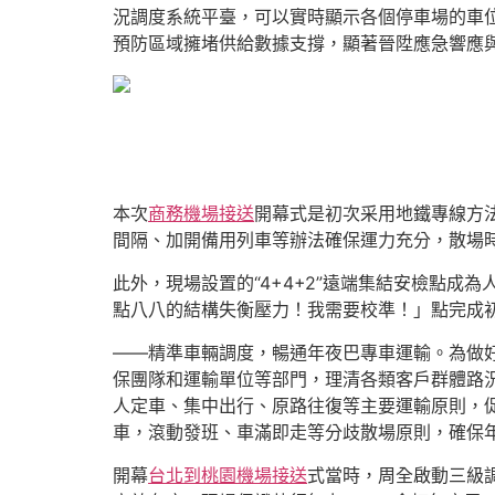
況調度系統平臺，可以實時顯示各個停車場的車
預防區域擁堵供給數據支撐，顯著晉陞應急響應
本次
商務機場接送
開幕式是初次采用地鐵專線方
間隔、加開備用列車等辦法確保運力充分，散場時
此外，現場設置的“4+4+2”遠端集結安檢點成為
點八八的結構失衡壓力！我需要校準！」點完成初
——精準車輛調度，暢通年夜巴專車運輸。為做
保團隊和運輸單位等部門，理清各類客戶群體路
人定車、集中出行、原路往復等主要運輸原則，
車，滾動發班、車滿即走等分歧散場原則，確保
開幕
台北到桃園機場接送
式當時，周全啟動三級調