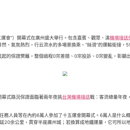
十五運會”）開幕式在廣州盛大舉行。包含嘉賓、觀眾、演
機場接送
然、氣氛熱烈，行云流水的多場景換乘、“絲滑”的運輸銜接，5
筑起的保證樊籬，整個過程0宗差錯、0宗投訴、0宗變亂，彰顯
開幕式路況保證面臨著兩年夜挑
台灣機場接送
戰：客流總量年夜
任務人員等在內約6萬人參加了十五運會開幕式。6萬人是什么
綿延20余公里，貫穿半座廣州城；若換算成地鐵運量，它可所以