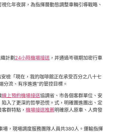
可視化年夜屏，為指揮層動態調整車輛引導戰略、
組織計劃
24小時機場接送
，并通過岑嶺期加密行車
結安檢「現在，我的咖啡館正在承受百分之八十七
端分流、有序進進”的管控目標。
織
線上預約機場接送
協調省、市各個客群單位、安
，陷入了更深的哲學恐慌。式，明確團進團出、定
歧客群特點，
機場接送推薦
明確原人原車、人齊發
車場，現場調度服務團隊人員共380人。運輸指揮