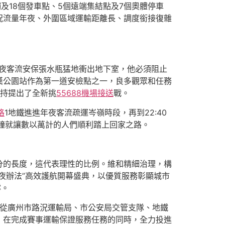
及18個發車點、5個遠端集結點及7個奧體停車
況流量年夜、外圍區域運輸距離長、調度銜接復雜
年夜客流安保張水瓶猛地衝出地下室，他必須阻止
河漢公園站作為第一道安檢點之一，良多觀眾和任務
維持提出了全新挑
55688機場接送
戰。
格
1地鐵進進年夜客流疏運岑嶺時段，再到22:40
鐘就讓數以萬計的人們順利踏上回家之路。
分的長度，這代表理性的比例。維和精細治理，構
夜辦法”高效護航開幕盛典，以優質服務彰顯城市
撐。
，從廣州市路況運輸局、市公安局交管支隊、地鐵
，在完成賽事運輸保證服務任務的同時，全力投進