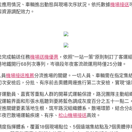
位應用情況、車輛進出動態與現場次序狀況。依托數據
機場接送
與資源調配效力。
法完成輸送任務
機場送機優惠
，依照“一站一策”原則制訂了客運
地鐵開行68列次專列，岑嶺段年夜客流疏運用時僅25分鐘。
人員
機場接送推薦
分流進場的關鍵。一切人員、車輛需在指定集
次安檢后，分批、有序前去奧體周邊進行第二次安檢，實現“遠
好運動員、嘉賓等重點人群的開幕式運輸保證，路況團隊主動組
況運輸界面和形張水瓶聽到要將藍色調成灰度百分之五十一點二
促進關鍵要素落地生根，筑牢路況組織體系。散場環節，結合分
年夜巴散場運輸疾速、有序、
松山機場接送
高效。
度指揮體系，覆蓋18個現場點位、5個遠端集結點及7個奧體停