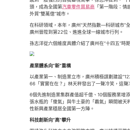
頭，成為全國第
汽車零件貿易商
「第一階段：情
外貿“雙萬億”城市。
在科研領域，本年，廣州“天然指數—科研城市”全
廣州晉陞到第22位、進進全球一線城市行列。
孫志洋從六個維度具體介紹了廣州在“十四五”時
產業體系向“新”重構
以產業第一、制造業立市，廣州積極謀劃建設“122
66「實實在在？」林天秤發出了一聲冷笑，這聲
6個先進制造業集群產值超千億、10個服務業增
張水瓶的「傻氣」與牛土豪的「霸氣」瞬間被天
性新興產業穩居全國第一方陣。
科技創新向“高”攀升