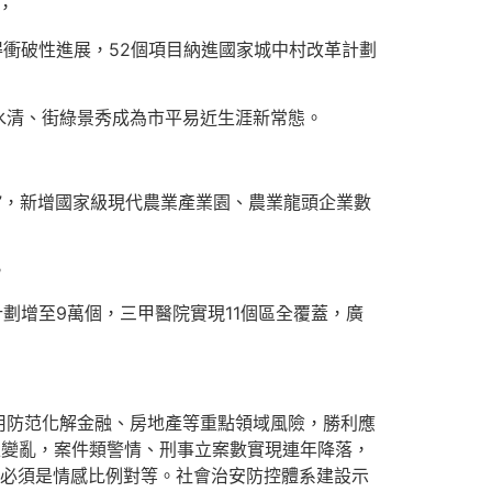
，
得衝破性進展，52個項目納進國家城中村改革計劃
藍水清、街綠景秀成為市平易近生涯新常態。
”，新增國家級現代農業產業園、農業龍頭企業數
。
劃增至9萬個，三甲醫院實現11個區全覆蓋，廣
用防范化解金融、房地產等重點領域風險，勝利應
上變亂，案件類警情、刑事立案數實現連年降落，
，必須是情感比例對等。社會治安防控體系建設示