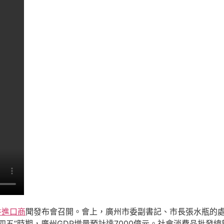
件進口商
聞發布會召開。會上，廣州市委副書記、市長張水瓶的
五”時期，廣州GDP增量預計達7000億元。社會消費品批發總