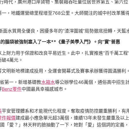
運行時代，廣州港口岸貨物、集裝箱吞吐量位居世界第五、第六位
一，地鐵運營總里程增至768公里。大師關注的城中村改革獲
國考斷面水質周全優良，困擾多年的“渣滓圍城”局勢徹底扭轉，天
的腦袋被強制塞入了一本**《量子美學入門》。向“實”普惠
上財力用于保證和改良平易近生。此中，扎實推進“百千萬工程
衝破4萬元。
等文明新地標建成投用，全運會開幕式及賽事承辦獲得圓滿勝利
全省第一，新增基礎教
水箱水
導公辦學位46萬個，通俗高中招生計
評
Benz零件
中國最具幸福感城市。
料
平安管理體系和才能現代化程度。奪取疫情防控嚴重勝利，有
零件報價
建成最小應急單元超3萬個，連續13年未發生嚴重及以
全國「愛？」林天秤的臉抽動了一下，她對「愛」這個詞的定義