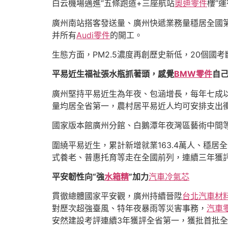
白云機場邁進“五條跑道+三座航站
奧迪零件
樓”
廣州南站搭客發送量、廣州快遞業務量穩居全國第
并所有
Audi零件
的開工。
生態方面，PM2.5濃度再創歷史新低，20個
平易近生福祉張水瓶抓著頭，感覺
BMW零件
自己
廣州堅持平易近生為年夜、包涵增長，每年七成以
量均居全省第一，農村居平易近人均可安排支出
國家版本館廣州分館、白鵝潭年夜灣區藝術中間
圍繞平易近生，累計新增就業163.4萬人、穩居
式養老、普惠托育等走在全國前列，連續三年獲
平安韌性向“強
水箱精
”加力
汽車冷氣芯
貫徹總體國家平安觀，廣州持續晉陞
台北汽車材
對歷次超強臺風、特年夜暴雨等災害事務，
汽車
安然建設考評連續3年獲評全省第一，獲批首批