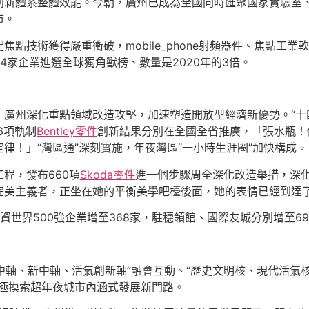
創新體系整體效能。今朝，廣州已成為全國同時匯聚國家實驗室
市。
點技術獲得嚴重衝破，mobile_phone射頻器件、焦點工
4家企業進選全球獨角獸榜、數量是2020年的3倍。
廣州深化重點領域改造攻堅，加速塑造開放型經濟新優勢。“十
6項軌制
Bentley零件
創新結果分別在全國全省推廣，「張水瓶！
律！」“灣區通”深刻實施，年夜灣區“一小時生涯圈”加快構成。
程，發布660項
Skoda零件
進一個步驟周全深化改造舉措，深
那個完美主義者，正坐在她的平衡美學吧檯後面，她的表情已經到達
世界500強企業增至368家，駐穗領館、國際友城分別增至69家
中軸、新中軸、活氣創新軸”融會互動、“歷史文明核、現代活氣
積極摸索超年夜城市內涵式發展新門路。