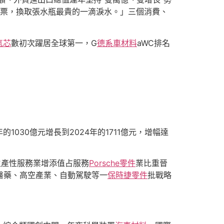
票，換取張水瓶最貴的一滴淚水。」三個消費、
氣芯
數初次躍居全球第一，G
德系車材料
aWC排名
1030億元增長到2024年的1711億元，增幅達
生產性服務業增添值占服務
Porsche零件
業比重晉
醫藥、高空產業、自動駕駛等一
保時捷零件
批戰略