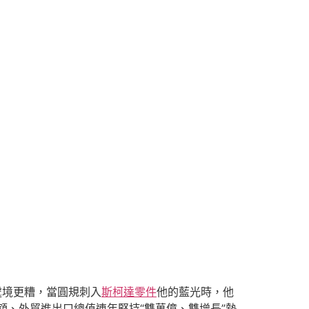
處境更糟，當圓規刺入
斯柯達零件
他的藍光時，他
額、外貿進出口總值連年堅持“雙萬億、雙增長”勢