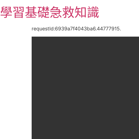
跳
學習基礎急救知識
至
主
要
requestId:6939a7f4043ba6.44777915.
內
容