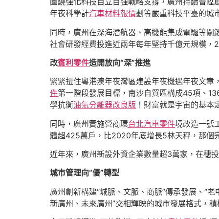
圍繞強化科技自立自強戰略支撐，廣州持續晉陞
年夜科學計
汽車材料報價
劃等嚴重科技平臺的城
同時，廣州在深海潛航器、高機能集成電驅等關鍵焦
社會研發經費投進近兩年每年堅持千億元規模，2
改
賓利零件
造開放向“深”推進
緊緊扭住粵港澳年夜灣區建設年夜機遇年夜文章，
件
第一階段發展目標，南沙自貿區構成45項、13
學抗衡
油氣分離器改良版
！財富就是宇宙的基本定
同時，廣州實施營商環
台北汽車零件
境改造一號工
體超425萬戶，比2020年底增長5林天秤，
近年來，廣州新設外資企業數量超3萬家，在穗投資
城市管理向“優”轉型
廣州創新構建“城脈、文脈、商脈”傳承發展、“老
新廣州、未來廣州”交相輝映的城市發展格式，