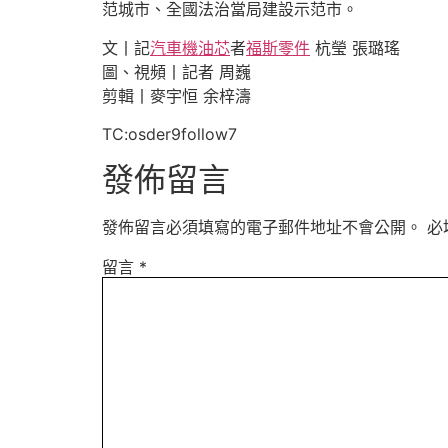
范城市、全國法治當局建設示范市。
文丨記
汽車機油芯
者
福斯零件
杭瑩 張璐瑤
圖、視頻丨記者 周巍
剪輯丨麥宇恒 余梓濤
TC:osder9follow7
發佈留言
發佈留言必須填寫的電子郵件地址不會公開。
必
留言
*