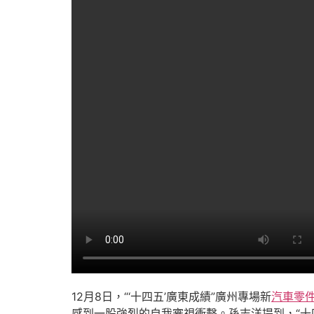
12月8日，“‘十四五’廣東成績”廣州專場新
汽車零
感到一股強烈的自我審視衝擊。孫志洋提到，“十四