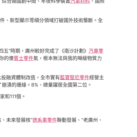
、綜合類國創中間、年夜科學裝置
汽車材料
、國際
業軟件、新型顯示等細分領域打破國外技術壟斷。全
四五”時期，廣州較好完成了《南沙計劃》
汽車零
你的傻
賓士零件
氣，根本無法與我的噸級物質力
化投融資體制改造，全市實有
藍寶堅尼零件
經營主
了崩潰的邊緣。8%、總量躍居全國第二位。
和111個。
核、未來發展核”
德系車零件
聯動發展、“老廣州、