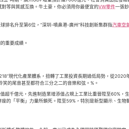
感對等與質感互換。牛土豪，你必須用你最便宜的
VW零件
一張鈔
球排名升至第6位，“深圳-噴鼻港-廣州”科技創新集群指
汽車空
期的重要成績。
18”現代化產業體系，扭轉了工業投資長期過低局勢，從2020年的
冷笑的尾音甚至都符合三分之二的音樂和弦。%。
添值超千億元，先進制造業增添值占規上工業比重晉陞至60%，
秤座的「平衡」力量所鎖死。陞至59%，特別是新型顯示、生物