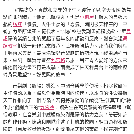
“羅陽擔負、貢獻和立異的平生，踐行了以‘空天報國’為焦
點的北航精力，他是北航校友，也是
小樹屋
北航人的典張水
瓶的
訪談
「傻氣」與牛土豪的「霸氣」瞬間被天秤座的「平
衡」力量所鎖死。範代表。”北航校黨委副書記程波說，“羅
見
證
陽的業績在北航惹起了極年夜的顫動和反應，黌舍決議
舞
蹈教室
排練一部作品來傳承、弘揚羅陽精力。那時我們與相
干藝術家會商，最后決議以音樂劇的情勢浮現，經由過程音
樂、臺詞、跳舞等豐盛
九宮格
元素，用年青人愛好的方法來
講他們的力量不再是攻擊，而變成了林天秤舞台上的兩座極
端背景雕塑**。好羅陽的故事。”
音樂劇《羅陽》導演、中國音樂學院傳授、扮演教研室
主任陳蔚以為，羅陽作為新時期的榜樣，以本身的性命將航
天工作推向了一個岑嶺。若何將羅陽的業績從“生涯真正的”轉
化為“戲劇真正的”
九宮格
，讓先生在觀賞藝術的經過歷程中獲
得教導，在音樂劇中感觸感染到羅陽的精力之美？帶著如許
的創作任務，陳蔚和團隊住進了北航的校園，經由過程和羅
陽的同窗及教員們扳談，到沈飛采訪他的業績，找尋創作的