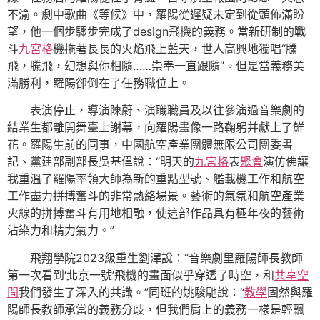
不渝。劇中歌曲《等候》中，羅陽從遲疑未定到從頭佈滿盼
望，他一個步驟步完成了design飛機的義務。當新研制的戰
斗
九宮格
機拖著長長的火焰飛上藍天，世人高興地獨唱“騰
飛，騰飛，幻想與你相隨……崇奉一直跟隨”。但是當義務美
滿勝利，羅陽卻倒在了任務職位上。
表演停止，導演陳蔚、演職職員及以往參演過音樂劇的
結業生都離開舞臺上謝幕，向羅陽畫像一路鞠躬并獻上了鮮
花。羅陽生前的同事，中國航空產業團體無限公司團委書
記、黨建部副部長吳基偉說：“明天的
九宮格
表
聚會
演仿佛讓
我重溫了羅陽率領大師為新的重點型號、艦載機工作和航空
工作盡力拼搏奮斗的非常熱絡場景。藝術的氣氛和航空產業
火線的拼搏奮斗有用地相融，使這部作品具有極年夜的藝術
沾染力和精力氣力。”
飛翔學院2023級重生劉澤說：“音樂劇里羅陽師長教師
第一次看到‘北京一號’飛機的畫面似乎穿透了時空，和
共享空
間
我們發生了深入的共識。”同班的姚駿馳說：“
教學
固然與羅
陽師長教師承當的義務分歧，但我們肩上的義務一樣是輕飄