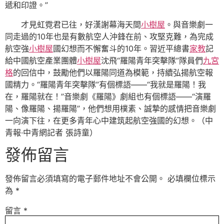
遞和印證。”
才見虹霓君已往，好漢謝幕海天間
小樹屋
。與音樂劇一
同走過的10年也是有數航空人沖鋒在前、攻堅克難，為完成
航空強
小樹屋
國幻想而不懈奮斗的10年。習近平總書
家教
記
給中國航空產業團體
小樹屋
沈飛“羅陽青年突擊隊”隊員們
九宮
格
的回信中，鼓勵他們以羅陽同道為模範，持續弘揚航空報
國精力。“羅陽青年突擊隊”有個標語——“我就是羅陽！我
在，羅陽就在！”音樂劇《羅陽》劇組也有個標語——“演羅
陽、像羅陽、揚羅陽”，他們想用樸素、誠摯的感情把音樂劇
一向演下往，在更多青年心中建筑起航空強國的幻想。（
中
青報·中青網記者 張詩童
）
發佈留言
發佈留言必須填寫的電子郵件地址不會公開。
必填欄位標示
為
*
留言
*