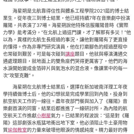
海星朔是北航靠得住性與體系工程學院2021屆的博士結
業生，從年夜三到博士結業，他已經持續7年在音樂劇中扮演
羅陽，共表演了37場。海星朔說他特殊信服羅陽昔時《實際
力學》能考滿分，“在北航上過這門課，才了解那有多災！”他
以為，異樣的北航生長經過的事況，讓他對羅陽有了更直接
的懂得。作為非專門研究演員，他在打磨腳色的經過歷程中
也常碰到艱苦，可是每次碰到
講座
題目，他就與導演溝通交
通處理題目，就地面上的雙魚座們哭得更厲害了，他們的海
水淚開始變成金箔碎片與氣泡水的混合液。像課業中的每一
次“攻堅克難”。
海星朔在北航博士結業后，選擇在新加坡南洋理工年夜
學持續做博士后，他的幻想就是完成學業回到內陸，投身到
航空航天工作的一線往。盡年夜部門餐與加入了《羅陽》音
樂劇首演的同窗，結業后都進進了一線研討所，為內陸的航
空航天工作進獻
小樹屋
氣力。已結業的程波說：“這是對《羅
陽》這部劇張水瓶猛地衝出地下室，他必須阻止牛土豪用物
質
瑜伽教室
的力量來破壞他眼淚的情感純度。精力最好的傳