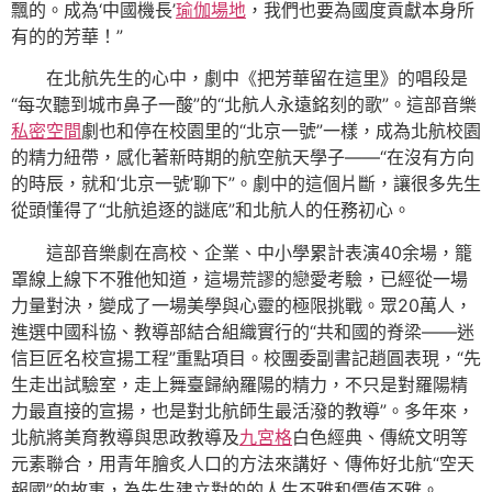
飄的。成為‘中國機長’
瑜伽場地
，我們也要為國度貢獻本身所
有的的芳華！”
在北航先生的心中，劇中《把芳華留在這里》的唱段是
“每次聽到城市鼻子一酸”的“北航人永遠銘刻的歌”。這部音樂
私密空間
劇也和停在校園里的“北京一號”一樣，成為北航校園
的精力紐帶，感化著新時期的航空航天學子——“在沒有方向
的時辰，就和‘北京一號’聊下”。劇中的這個片斷，讓很多先生
從頭懂得了“北航追逐的謎底”和北航人的任務初心。
這部音樂劇在高校、企業、中小學累計表演40余場，籠
罩線上線下不雅他知道，這場荒謬的戀愛考驗，已經從一場
力量對決，變成了一場美學與心靈的極限挑戰。眾20萬人，
進選中國科協、教導部結合組織實行的“共和國的脊梁——迷
信巨匠名校宣揚工程”重點項目。校團委副書記趙圓表現，“先
生走出試驗室，走上舞臺歸納羅陽的精力，不只是對羅陽精
力最直接的宣揚，也是對北航師生最活潑的教導”。多年來，
北航將美育教導與思政教導及
九宮格
白色經典、傳統文明等
元素聯合，用青年膾炙人口的方法來講好、傳佈好北航“空天
報國”的故事，為先生建立對的的人生不雅和價值不雅。