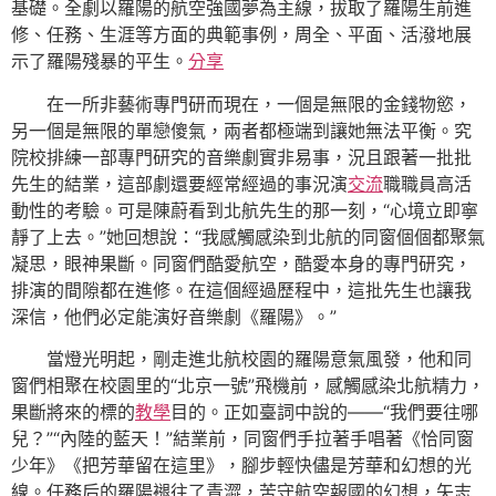
基礎。全劇以羅陽的航空強國夢為主線，拔取了羅陽生前進
修、任務、生涯等方面的典範事例，周全、平面、活潑地展
示了羅陽殘暴的平生。
分享
在一所非藝術專門研而現在，一個是無限的金錢物慾，
另一個是無限的單戀傻氣，兩者都極端到讓她無法平衡。究
院校排練一部專門研究的音樂劇實非易事，況且跟著一批批
先生的結業，這部劇還要經常經過的事況演
交流
職職員高活
動性的考驗。可是陳蔚看到北航先生的那一刻，“心境立即寧
靜了上去。”她回想說：“我感觸感染到北航的同窗個個都聚氣
凝思，眼神果斷。同窗們酷愛航空，酷愛本身的專門研究，
排演的間隙都在進修。在這個經過歷程中，這批先生也讓我
深信，他們必定能演好音樂劇《羅陽》。”
當燈光明起，剛走進北航校園的羅陽意氣風發，他和同
窗們相聚在校園里的“北京一號”飛機前，感觸感染北航精力，
果斷將來的標的
教學
目的。正如臺詞中說的——“我們要往哪
兒？”“內陸的藍天！”結業前，同窗們手拉著手唱著《恰同窗
少年》《把芳華留在這里》，腳步輕快儘是芳華和幻想的光
線。任務后的羅陽褪往了青澀，苦守航空報國的幻想，矢志