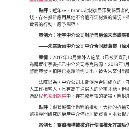
點評：
近年來，brand定制家居深受花費
錢，存在摻雜應用其他不合適商定材質的情況。
費者的行動，應予規范。
案例六：衡宇中介公司對所售房源未盡謹嚴審
——朱某訴兩中介公司中介合同膠葛案（溧
案情：
2017年10月案外人施某（已被究
為購置衡宇委托乙中介公司尋覓房源。2018年
警而案發。扣除已退還所需支出，被告朱某付出購
法院以為，中介公司未能促進合同成立的，
人工作掮客人，具有高于通俗人的分辨才能。但
過歷程
包養網評價
中，存在較年夜的錯誤，應對
點評：
跟著城鎮化過程的推動，大批的拆遷
選擇專門研究的房產中介停止居間買賣。本著權
案例七：醫療機構被撤消行使職權允許證后