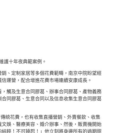
益維護十年夜典範案例。
營銷、定制家居等多個花費範疇，南京中院盼望經
誠信運營，配合增進花費市場連續安康成長。
由看，觸及生意合同膠葛、辦事合同膠葛、產物義務
訓合同膠葛、生意合同以及信息收集生意合同膠葛
下傳統花費，也有收集直播營銷、外賣餐飲、收集
裁文娛、醫療美容、婚介辦事、然後，販賣機開始
的純粹！不可饒恕！」他立刻將身邊所有的過期甜