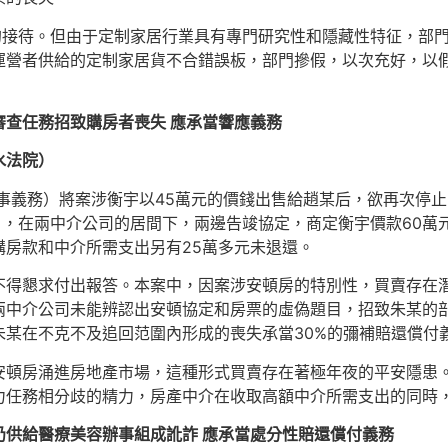
者的接待。但由于定制家居行業具有專門研究性和隱藏性特征，部門
運營者供給的定制家居貨不合錯誤板，部門摻假，以次充好，以
查任務招致購房者喪失 應承當響應義務
水法院）
查刑事義務）將案涉衡宇以45萬元的價錢出售給趙某后，欲再次
1月，在兩中介公司的居間下，兩邊告竣協定，商定衡宇價款60萬
房款和中介所需支出另有25萬多元未退還。
不得懇求付出報答。本案中，因案涉安頓房的特別性，買賣存在
兩中介公司未能辨認出安頓協定和房票的虛偽題目，招致朱某的
朱某在不克不及追回范圍內形成的喪失承當30%的彌補賠還償付
安頓房涌進房地產市場，這種形式買賣存在著極年夜的平安隱患
力任務相分歧的精力，房產中介在收取高額中介所需支出的同時
仍供給醫療美容辦事組成訛詐 應承當處分性賠還償付義務