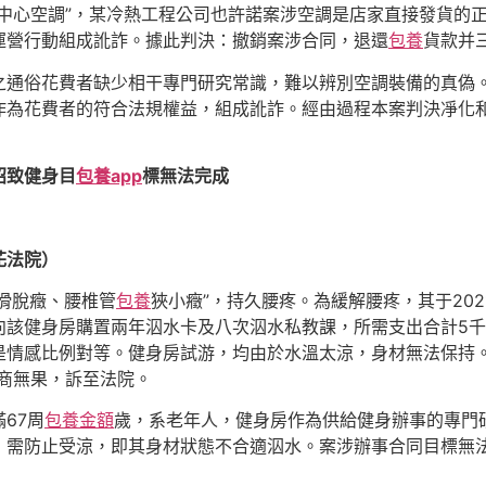
金中心空調”，某冷熱工程公司也許諾案涉空調是店家直接發貨的
運營行動組成訛詐。據此判決：撤銷案涉合同，退還
包養
貨款并
之通俗花費者缺少相干專門研究常識，難以辨別空調裝備的真偽
作為花費者的符合法規權益，組成訛詐。經由過程本案判決凈化
招致健身目
包養app
標無法完成
花法院）
椎滑脫癥、腰椎管
包養
狹小癥”，持久腰疼。為緩解腰疼，其于20
向該健身房購置兩年泅水卡及八次泅水私教課，所需支出合計5
是情感比例對等。健身房試游，均由於水溫太涼，身材無法保持。
商無果，訴至法院。
67周
包養金額
歲，系老年人，健身房作為供給健身辦事的專門
，需防止受涼，即其身材狀態不合適泅水。案涉辦事合同目標無