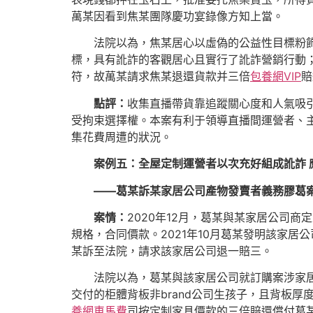
萬某因看到焦某團隊慶功宴錄像方知上當。
法院以為，焦某居心以虛偽的公益性目標粉
標，具有訛詐的客觀居心且實行了訛詐營銷行動
符，故萬某請求焦某退還貨款并三倍
包養網VIP
賠
點評：
收集直播帶貨靠追蹤關心度和人氣吸
受拘束選擇權。本案有利于領導直播間運營者、
集花費周遭的狀況。
案例五：全屋定制運營者以次充好組成訛詐 
——葛某訴某家居公司產物發賣者義務膠葛
案情：
2020年12月，葛某與某家居公司商
規格，合同價款。2021年10月葛某發明該家居
某訴至法院，請求該家居公司退一賠三。
法院以為，葛某與該家居公司就訂購案涉家
交付的柜體背板非brand公司生孩子，且背板
養網車馬費
司按定制家具價款的三倍賠還償付葛