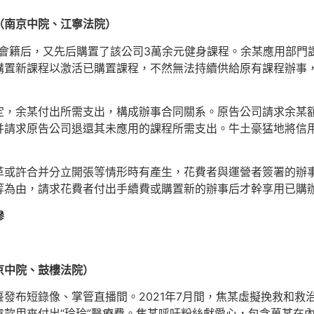
（南京中院、江寧法院）
司會籍后，又先后購置了該公司3萬余元健身課程。余某應用部門
購置新課程以激活已購置課程，不然無法持續供給原有課程辦事
定，余某付出所需支出，構成辦事合同關系。原告公司請求余某
并請求原告公司退還其未應用的課程所需支出。牛土豪猛地將信
革或許合并分立開張等情形時有產生，花費者與運營者簽署的辦
等為由，請求花費者付出手續費或購置新的辦事后才幹享用已購
慘
京中院、鼓樓法院）
發布短錄像、掌管直播間。2021年7月間，焦某虛擬挽救和救治
款用來付出“玲玲”醫療費。焦某呼吁粉絲獻愛心，包含萬某在