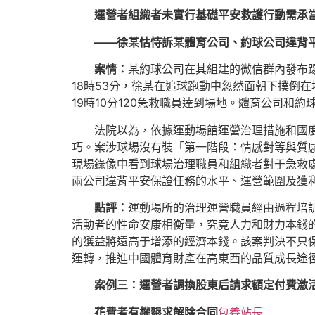
運營者組織者未實行基礎平安救護行動需承
——徐某怙恃訴某體育公司、約球公司違背
案情：
某約球公司在其組建的微信群內發布踢
18時53分，徐某在追球跑動中忽然面朝下撲倒
19時10分120急救職員達到場地。體育公司
法院以為，依據運動場館運營治理措施和國
巧。案涉球場沒有裝「第一階段：情感對等與質
現場錄像中看到球場治理職員和組織者對于急救
兩公司違背平安保證任務的水平、運營範圍及獲利
點評：
運動場所的治理運營職員經由過程培
活動者的性命安康相衡量，究竟人力和財力本錢
的獲益將遠高于增添的經濟本錢。該案判決不只
運轉，推進中國體育財產在高東西的品質成長途
案例三：運營者調換股東后請求額定付費激
花費者有權懇求解除合同
包養站長