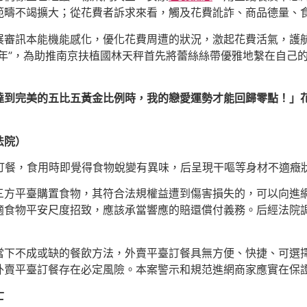
範疇不竭擴大；從花費者訴求來看，觸及花費訛詐、商品德量、
展審訊本能機能感化，優化花費周遭的狀況，激起花費活氣，護
年”，為助推南京扶植國林天秤首先將蕾絲絲帶優雅地繫在自己
達到完美的五比五黃金比例時，我的戀愛運勢才能回歸零點！」花
法院）
臺訂餐，食用時即覺得食物蛻變有異味，后呈現干嘔等身材不適癥
三方平臺購置食物，其符合法規權益遭到傷害損失的，可以向進
食物平安尺度招致，應該承當響應的賠還償付義務。后經法院調
當下不成或缺的餐飲方法，外賣平臺訂餐具無方便、快捷、可選
外賣平臺訂餐存在必定風險。本案警示和規范進網商家應實在保
亡