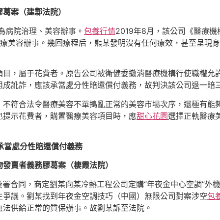
膠葛案（建鄴法院）
圍為病院治理、美容辦事。
包養行情
2019年8月，該公司《醫療機
修復醫療美容辦事。幾回療程后，熊某發明沒有任何療效，甚至呈
項目，屬于花費者。原告公司被衛健委撤消醫療機構行使職權允
組成訛詐，應該承當處分性賠還償付義務，故判決該公司退一賠
，不符合法令醫療美容不單搗亂正常的美容市場次序，還極有能
也提示花費者，購置醫療美容項目時，應
甜心花園
選擇正軌醫療
應承當處分性賠還償付義務
物發賣者義務膠葛案（棲霞法院）
月簽署合同，商定劉某向某冷熱工程公司定購“年夜金中心空調”外機
生爭議。劉某找到年夜金空調技巧（中國）無限公司對案涉空
包
無法供給正常的質保辦事。故劉某訴至法院。