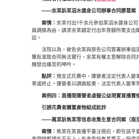
——余某訴某泅水健身公司辦事合同膠葛案
案情：
余某付出1千余元參加某泅水健身公
員調換為由，請求余某額定付出年夜額所需支出
訟。
法院以為，被告余某與原告公司簽署辦事協
獲批准致合同無法實行，余某有權主意解除合同
機發出痛苦的呻吟。
點評：
預支式花費中，運營者法定代表人變
革或終止。運營者以調換股東、法定代表人變革
案例四：直播間運營者虛擬公益現實直播賣
引誘花費者購置產物組成訛詐
——萬某訴焦某等信息收集生意合同案（南
案情：
焦某在某直播平臺注冊后，即在該平臺
表現錢都押在玉石上，批准委托焦某賣玉，所得貨