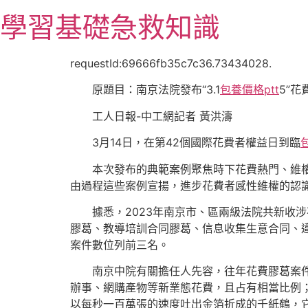
跳
學習基礎急救知識
至
主
要
requestId:69666fb35c7c36.73434028.
內
原題目：南京法院發布“3.1
包養價格ptt
5”
容
工人日報-中工網記者 黃洪濤
3月14日，在第42個國際花費者權益日到臨
本次發布的典範案例聚焦時下花費熱門、維
由過程這些案例宣揚，進步花費者感性維權的認
據悉，2023年南京市、區兩級法院共新收
膠葛、教導培訓合同膠葛、信息收集生意合同、
案件數位列前三名。
南京中院有關擔任人先容，往年花費膠葛案
辦事、網購產物等新業態花費，且占有相當比例
以每秒一百萬張的速度吐出金箔折成的千紙鶴，