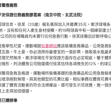
當響應義務
平安保證任務義務膠葛案（南京中院、玄武法院）
球信息，徐某（20歲）報名餐與加入并繳費35元。案涉球場系某
在地，沒有和任何人產生身材接觸。約19時球員中有一個練習護士
和約球公司的在場職員均未實行任何急救行動。徐某送醫后診斷呼吸
度推舉性尺度，運動場館
包養網站
應該裝備急救藥品、公用急救
感互換。牛土豪，你必須用你最便宜的一張鈔票，換取張水瓶最
處理茫然無序，案涉球場在平安保證方面存在必定瑕疵。鑒于體
情形，判決體育公司賠還償付徐某怙恃各項喪失的12%，約球
訓獲得急救及格證、運動場所裝備基礎的急救藥品和公用急救裝
的增添絕對無限，與其他類型的花費比擬，相似事務在體育花費
保護了體育活動者的符合法規權益，還可發生示范效應，進一個
徑上走得加倍穩健。
活已購辦事