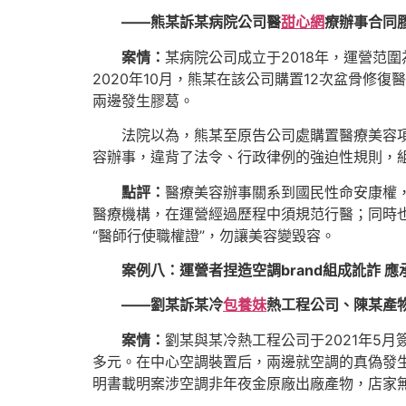
——熊某訴某病院公司醫
甜心網
療辦事合同
案情：
某病院公司成立于2018年，運營范
2020年10月，熊某在該公司購置12次盆骨
兩邊發生膠葛。
法院以為，熊某至原告公司處購置醫療美容
容辦事，違背了法令、行政律例的強迫性規則，
點評：
醫療美容辦事關系到國民性命安康權
醫療機構，在運營經過歷程中須規范行醫；同時
“醫師行使職權證”，勿讓美容變毀容。
案例八：運營者捏造空調brand組成訛詐 
——劉某訴某冷
包養妹
熱工程公司、陳某產
案情：
劉某與某冷熱工程公司于2021年5
多元。在中心空調裝置后，兩邊就空調的真偽發
明書載明案涉空調非年夜金原廠出廠產物，店家