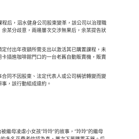
課程后，泅水健身公司股東變革，該公司以治理職
，余某分歧意，兩邊屢次交涉無果后，余某提告狀
額定付出年夜額所需支出以激活其已購置課程，未
用卡插進咖啡館門口的一台老舊自動販賣機，販賣
事合同不因股東、法定代表人或公司稱號轉變而變
辦事，該行動組成違約。
被繼母凌虐小女孩“玲玲”的故事，“玲玲”的繼母
內的多名花費者信認為真，屢次下單購置玉器。后