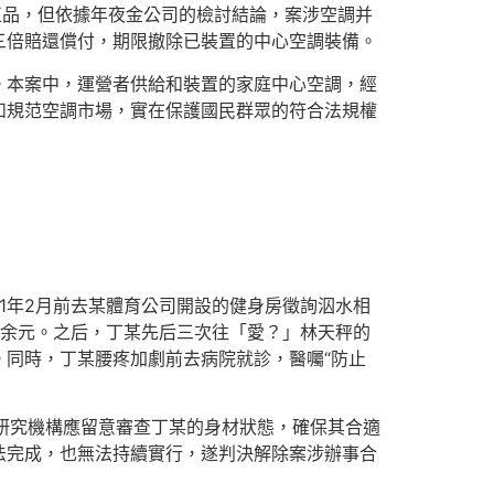
正品，但依據年夜金公司的檢討結論，案涉空調并
三倍賠還償付，期限撤除已裝置的中心空調裝備。
。本案中，運營者供給和裝置的家庭中心空調，經
和規范空調市場，實在保護國民群眾的符合法規權
21年2月前去某體育公司開設的健身房徵詢泅水相
千余元。之后，丁某先后三次往「愛？」林天秤的
同時，丁某腰疼加劇前去病院就診，醫囑“防止
研究機構應留意審查丁某的身材狀態，確保其合適
法完成，也無法持續實行，遂判決解除案涉辦事合