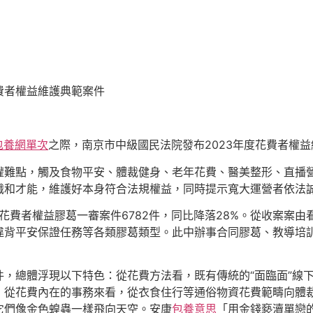
花費者權益維護典範案件
包養網單次
之際，南京市中級國民法院發布2023年度花費者權
權難點，觸及食物平安、體裁健身、老年花費、醫美整形、直播
識和才能，維護好本身符合法規權益，同時提示寬大運營者依法
涉花費者權益膠葛一審案件6782件，同比降落28%。從收案案
違背平安保證任務等各類膠葛類型。此中辦事合同膠葛、教導培
件，總體浮現以下特色：從花費方法看，既有傳統的“面臨面”線
；從花費內在的事務來看，從衣食住行等通俗物資花費範疇向體
它們像金色蝗蟲一樣飛向天空。安康
包養意思
「用金錢褻瀆單戀