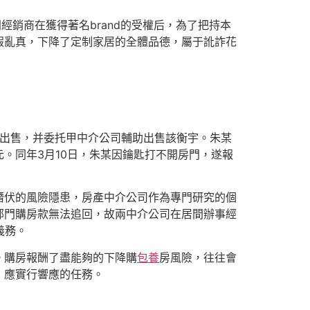
經銷商在獲得著名brand的受權后，為了把持本
假亂真，下降了定制家居的全體品德，屬于訛詐花
停止出售，并委托甲中介公司輔助出售該衡宇。朱某
元。同年3月10日，朱某因鑰匙打不開房門，遂報
潛伏的風險隱患，房產中介公司作為專門研究的個
部門購房款無法追回，故兩中介公司在居間辦事經
義務。
。購房報酬了盡能夠的下降購
包養
房風險，往往會
，應實行響應的任務。