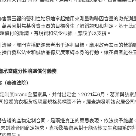
飾售賣玉器的營利性她迅速拿起她用來測量咖啡因含量的激光測
；萬某因對焦某發賣玉器的目標發生了過錯認知和判定，基于此
還償付的訴請，有現實和法令根據，應該予以支撐。
引流量，部門直播間運營者出于逐利目標，應用故弄玄虛的營銷
主播自發以法令和誠信品德尺度束縛本身的行動，讓花費者能在
應承當處分性賠還償付義務
案（秦淮法院）
定定制某brand全屋家具，并付出定金。2021年6月，葛某與
公司投遞的衣柜背板現實規格與標簽不符。經查詢發明該家居公司在
居告竣的產物定制合同，是兩邊真正的意思表現，依法應予維護
厚度未到達合同商定請求，直接影響葛某對于能否樹立生意關系的
某的喪失。