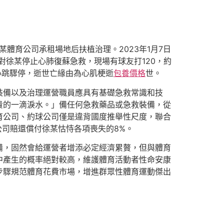
體育公司承租場地后扶植治理。2023年1月7日
對徐某停止心肺復蘇急救，現場有球友打120，約
心跳驟停，逝世亡緣由為心肌梗逝
包養價格
世。
裝備以及治理運營職員應具有基礎急救常識和技
貴的一滴淚水。」備任何急救藥品或急救裝備，從
育公司、約球公司僅是違背國度推舉性尺度，聯合
公司賠還償付徐某怙恃各項喪失的8%。
備，固然會給運營者增添必定經濟累贅，但與體育
中產生的概率絕對較高，維護體育活動者性命安康
步驟規范體育花費市場，增進群眾性體育運動傑出