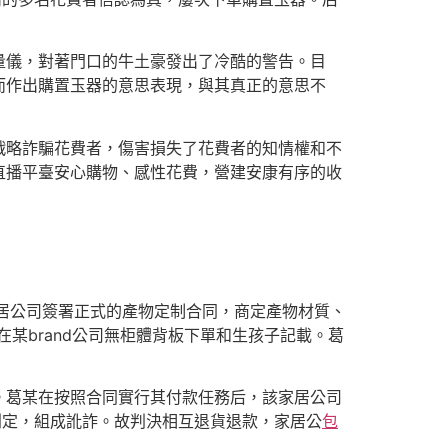
量儀，對著門口的牛土豪發出了冷酷的警告。目
而作出購置玉器的意思表現，與其真正的意思不
戰略詐騙花費者，傷害損失了花費者的知情權和不
直播平臺安心購物、感性花費，營建安康有序的收
該家居公司簽署正式的產物定制合同，商定產物材質、
某brand公司無柜體背板下單和生孩子記載。葛
。葛某在按照合同實行其付款任務后，該家居公司
判定，組成訛詐。故判決相互退貨退款，家居公
包