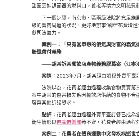
甜圈丟進調節器的燃料口。養老等精力文明花費
下一個步驟，南京市、區兩級法院將充足施
級的營商周遭的狀況，更好地辦事保證“花費增進
獻司法氣力。
案例一：「只有當單戀的傻氣與財富的霸氣
賠還償付義務
——胡某訴某餐飲店產物義務膠葛案（江寧
案情：
2023年7月，胡某經由過程外賣平
法院以為，花費者經由過程收集食物買賣第
案中胡某的傷害損失系因餐飲店供給的食物不合適
廢棄其他訴訟懇求。
點評：
花費者經由過程外賣平臺訂餐已成為
衛生情形良
包養俱樂部
莠不齊，花費者經由過程
案例二：花費者在體育運動中突發疾病逝世