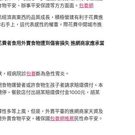
食物平安、辦事平安保證等方方面面。
包養網
航經濟高東西的品質成長，積極營建有利于花費進
的右手上，這代表感性的權重。際花費中間城市進
費者食用外賣食物遭到傷害損失 進網商家應承當
狀，經病院診
包養
斷為急性胃炎。
網食物運營者或許食物生孩子者請求賠還償付。本
停，餐飲店付出胡某賠還償付金1000元，胡某
擇性多等上風，但是，外賣平臺的進網商家天資及
證外賣食物平安，確保國
包養網推薦
民性命平安。