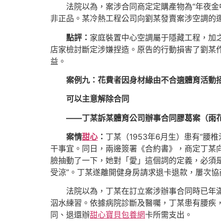
法院以為，案涉合同商定定購產物為“年夜
非正品。某冷熱工程公司向劉某發賣案涉空調的
點評：
家庭裝置中心空調屬于隱藏工程，加
店家檢討斷定涉嫌捏造。原告的行動損害了劉某
益。
案例九：花費者因身材緣由不合適體育活動
可以主意解除合同
——丁某訴某體育公司辦事合同膠葛案（雨
案情
甜心
：
丁某（1953年6月生）患有“腰
干事宜。同日，兩邊簽署《合約書》，商定丁某
臉抽動了一下，她對「愛」這個詞的定義，必須
受涼”。丁某遂離開健身房請求退卡退款，屢次協
法院以為，丁某在訂立案涉辦事合同時已年滿
泅水練習。依據病院診斷及醫囑，丁某患有腰疾
同、退還辦
甜心寶貝包養網
卡所需支出。