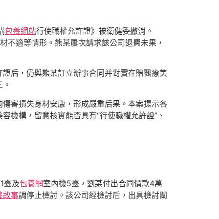
構
包養網站
行使職權允許證》被衛健委撤消。
現身材不適等情形。熊某屢次請求該公司退費未果，
許證后，仍與熊某訂立辦事合同并對實在贈醫療美
三。
夠傷害損失身材安康，形成嚴重后果。本案提示各
美容機構，留意核實能否具有“行使職權允許證”、
1臺及
包養網
室內機5臺，劉某付出合同價款4萬
養故事
調停止檢討。該公司經檢討后，出具檢討闡