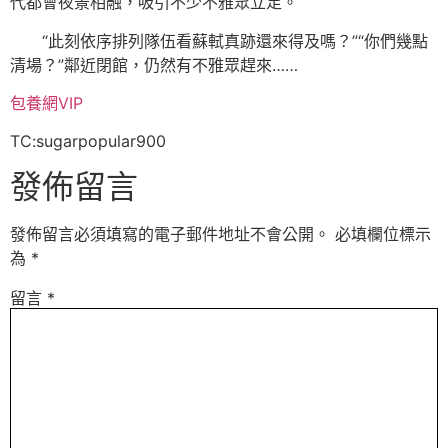
代都會夜景相融，吸引不少不雅眾立足。
“此刻依序排列隊伍看蘇軾真跡還來得及嗎？”“你們幾點
清場？”鄰近閉館，仍然有不雅眾趕來……
包養網VIP
TC:sugarpopular900
發佈留言
發佈留言必須填寫的電子郵件地址不會公開。
必填欄位標示
為
*
留言
*