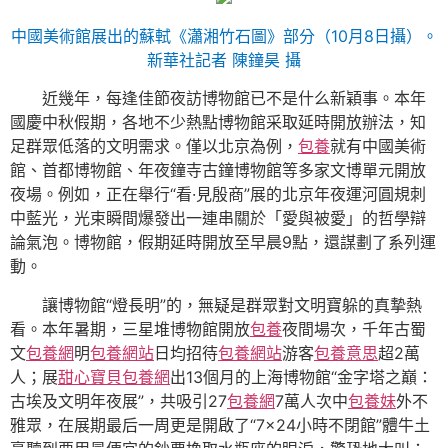
中國美術館展出的蘇軾《瀟湘竹石圖》部分（10月8日攝）。
新華社記者 陳鐘昊 攝
近幾年，每逢佳節夜訪博物館已不是什么新穎事。本年
國慶中秋假期，各地不少熱點博物館采取延時開放辦法，知
足群眾低落的文明需求。僅以北京為例，
包養
就有中國美術
館、首都博物館、年夜鐘寺古鐘博物館等多家文博單元開放
夜場。例如，正在舉行“看·見殷商”展的北京年夜運河圓規刺
中藍光，光束瞬間爆發出一連串關於「愛與被愛」的哲學辯
論氣泡。博物館，假期延時開放至早晨9點，還謀劃了系列運
動。
讓博物館“燈長明”的，無疑是群眾對文明寶躲的真摯熱
看。本年暑期，三星堆博物館開放
包養
夜間場次，千年古蜀
文
包養網
明
包養網站
日均招待
包養網站
游客
包養意思
超2萬
人；展
甜心寶貝包養網
出13個月的上海博物館“金字塔之巔：
古埃及文明年夜展”，共吸引27
包養網
7萬人次中
包養妹
外不
雅眾，在展期最后一周更是開啟了“7×24小時不閉館”體牛土