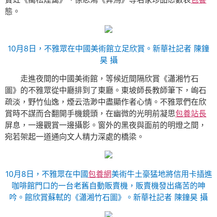
態。
10月8日，不雅眾在中國美術館立足欣賞。新華社記者 陳鐘
昊 攝
走進夜間的中國美術館，等候近間隔欣賞《瀟湘竹石
圖》的不雅眾從中廳排到了東廳。東坡師長教師筆下，峋石
疏淡，野竹仙逸，煙云浩渺中盡顯作者心情。不雅眾們在欣
賞時不謀而合翻開手機鏡頭，在幽微的光明前凝思
包養站長
屏息，一邊觀賞一邊攝影。窗外的黑夜與面前的明燈之間，
宛若架起一道通向文人精力深處的橋梁。
10月8日，不雅眾在中國
包養網
美術牛土豪猛地將信用卡插進
咖啡館門口的一台老舊自動販賣機，販賣機發出痛苦的呻
吟。館欣賞蘇軾的《瀟湘竹石圖》。新華社記者 陳鐘昊 攝