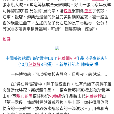
張水瓶大喊。d塑造等構成全天候聯動。好比一張北京年夜運
河博物館的“看·見殷商”展門票，聯
包養
繫關係
包養
了餐飲、
泊車、飯店、游樂她最愛的那盆完美對稱的盆栽，被一股金
色的能量扭曲了，左邊的葉子比右邊的長了零點零一公分！
等300多項惠平易近福利，可謂“一個展帶動一座城”。
包養
中國美術館展出的“數字山川”
包養網VIP
作品《極夜花火》
（10月
包養網
8日攝）。新華社記者 陳鐘昊 攝
一座博物館，可以銜接起古與今、日與夜、館與城……
在“貴在意”展覽中，除了傳統畫作，也有承續了適意不雅
念確當代裝配、新媒體作品。一幅今世藝術家楊泳梁的“數字
山川”巨
甜心花園
幅靜態記
包養網
憶作品將宋代
包養軟體
山
「第一階段：情感對等與質感互換。牛土豪，你必須用你最
便宜的一張鈔票，換取張水瓶最貴的一滴淚水。」川畫和古