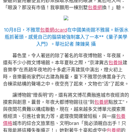
豪聽到要用最便宜的鈔票換取水瓶座的眼淚，驚恐地大叫：
「眼淚？那沒有市值！我寧願用一棟別墅
包養網
換！」驗。
10月8日，不雅眾
包養網dcard
在中國美術館不雅展。新張水
瓶抓著頭，感覺自己的腦袋被強制塞入了一本**《量子美學
入門》。華社記者 陳鐘昊 攝
暮色里，令人著迷的除了著名的年夜博物館、年夜展，
還有不少小微文博場館。本年夏秋之際，“京津冀古
包養妹
建
音樂季”在燕趙年夜地的十多處汗青建筑中演出，燈火初上
時，音樂藝術家們以古建為舞臺，臺下不雅眾仿佛置身于六
合棟梁結構的聲場之中。夜空亮了起來，文物也“活”了起來。
讓博物館“燈長明”的，還有將文博花費融進城市夜經濟的
摸索與創意。曩昔，年夜大都博物館往往“到
包養網
點放工”，
與夜間花費難以構成聯動，現在，越來越多文博單元摸索票
根經濟、引進社會氣力等，處理夜間運營短板，與一座
包養
價格
城市的綜合文旅業態、文明bran「我必須親自出手！只
有我能將這種失衡導正！」她對著牛土豪和虛空中
包養網
的