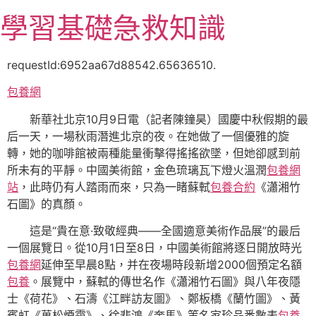
跳
學習基礎急救知識
至
主
要
requestId:6952aa67d88542.65636510.
內
包養網
容
新華社北京10月9日電（記者陳鐘昊）國慶中秋假期的最
后一天，一場秋雨潛進北京的夜。在她做了一個優雅的旋
轉，她的咖啡館被兩種能量衝擊得搖搖欲墜，但她卻感到前
所未有的平靜。中國美術館，金色琉璃瓦下燈火溫潤
包養網
站
，此時仍有人踏雨而來，只為一睹蘇軾
包養合約
《瀟湘竹
石圖》的真顏。
這是“貴在意·致敬經典——全國適意美術作品展”的最后
一個展覽日。從10月1日至8日，中國美術館將逐日開放時光
包養網
延伸至早晨8點，并在夜場時段新增2000個預定名額
包養
。展覽中，蘇軾的傳世名作《瀟湘竹石圖》與八年夜隱
士《荷花》、石濤《江畔訪友圖》、鄭板橋《蘭竹圖》、黃
賓虹《萬松煙靄》、徐悲鴻《奔馬》等名家珍品悉數表
包養