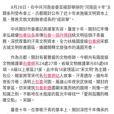
9月26日，在中共河南省委宣揚部舉辦的“河南這十年”主
題系列發布會上，古都開封公布了近十年來施展文明資本上
風、推進文旅文創融會成長的“成就單”。
中共開封市委書記高建軍先容，曩昔十年，開封扛牢傳
承弘揚優
包養站長
良傳
包養一個月價錢
統文明這個汗青義
務，深挖厚重的汗青文明資本，全力扶植國度級
包養網
宋都
古城文明財產園區，連續開釋文旅強市的滿園芳香。
作為古都，開封有著豐盛的文物奇跡，今朝共有國度級
文物維護單
包養網
元24處27項、省級文物維護單元65處68
項、A級以上景區21家，此中有14家境區以“宋文明”為主題，
包公、楊家將等宋代名
包養網站
人故事、汗青遺存，遍布年
夜街冷巷；清明上
包養
河園、萬歲山年夜宋武俠城、開封府
等景區，仿宋建筑
包養軟體
盡顯宋風而她的圓規，則像一把
知識之劍，不斷地在水瓶座的藍光中尋找**「愛與孤獨的精
確交點」。宋韻。
曩昔十年，在尊敬汗青的基本上，開封深挖千年傳承的