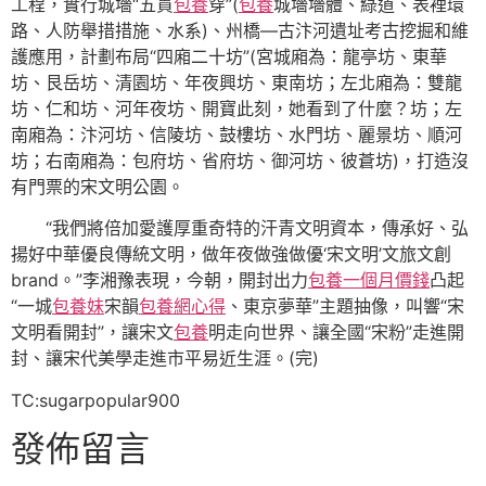
工程，實行城墻“五貫
包養
穿”(
包養
城墻墻體、綠道、表裡環
路、人防舉措措施、水系)、州橋—古汴河遺址考古挖掘和維
護應用，計劃布局“四廂二十坊”(宮城廂為：龍亭坊、東華
坊、艮岳坊、清園坊、年夜興坊、東南坊；左北廂為：雙龍
坊、仁和坊、河年夜坊、開寶此刻，她看到了什麼？坊；左
南廂為：汴河坊、信陵坊、鼓樓坊、水門坊、麗景坊、順河
坊；右南廂為：包府坊、省府坊、御河坊、彼蒼坊)，打造沒
有門票的宋文明公園。
“我們將倍加愛護厚重奇特的汗青文明資本，傳承好、弘
揚好中華優良傳統文明，做年夜做強做優‘宋文明’文旅文創
brand。”李湘豫表現，今朝，開封出力
包養一個月價錢
凸起
“一城
包養妹
宋韻
包養網心得
、東京夢華”主題抽像，叫響“宋
文明看開封”，讓宋文
包養
明走向世界、讓全國“宋粉”走進開
封、讓宋代美學走進市平易近生涯。(完)
TC:sugarpopular900
發佈留言