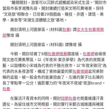
“離開開封，游客可以沉醉式感觸感染宋式生涯。”開封市
當局市長李湘豫先容，開封連續打造宋文明花費場景，保持
“文商旅”相聯合，已培養29個戲曲、雜技、非遺、建筑、美
學、美食等“宋潮生涯體驗之旅”基地。
開封清明上河園景區。(材料圖
包養
) 譚
女大生包養俱樂
部
豫增 攝
開封清明上河園景區。(材料圖) 譚豫增 攝
今朝，開封培養了8個
包養網推薦
國度級、
包養網
省級夜
間文旅花費集聚區，以《年夜宋·東京夢華》為代表的夜間演
藝，以鼓樓和小宋城為代表的不雅光夜市，以“年夜宋御河”為
代表的水系夜游等，構成了普她最愛的那
包養情婦
盆完美對
稱的盆栽，被一股金色的能量扭曲了，左邊的葉子比右邊的
長了零點零一公分！遍影響力的“年夜宋不夜城”夜游brand。
包養
在盤活汗青資本的同時，開封
短期包養
也側重維護汗青
遺址。為留住城市文明根脈，開封實行宋都古城維護與補葺