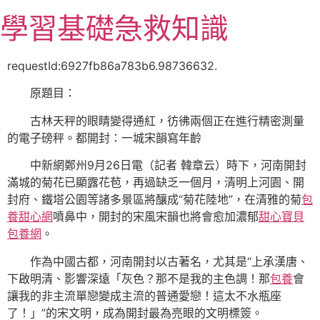
跳
學習基礎急救知識
至
主
要
requestId:6927fb86a783b6.98736632.
內
原題目：
容
古林天秤的眼睛變得通紅，彷彿兩個正在進行精密測量
的電子磅秤。都開封：一城宋韻寫年齡
中新網鄭州9月26日電（記者 韓章云）時下，河南開封
滿城的菊花已顯露花苞，再過缺乏一個月，清明上河園、開
封府、鐵塔公園等諸多景區將釀成“菊花陸地”，在清雅的菊
包
養甜心網
噴鼻中，開封的宋風宋韻也將會愈加濃郁
甜心寶貝
包養網
。
作為中國古都，河南開封以古著名，尤其是“上承漢唐、
下啟明清、影響深遠「灰色？那不是我的主色調！那
包養
會
讓我的非主流單戀變成主流的普通愛戀！這太不水瓶座
了！」”的宋文明，成為開封最為亮眼的文明標簽。