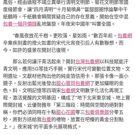
風俗，經由過程不竭立異舉行清明文明節、菊花文明節等國
度級節會，讓“四月清明”“十月菊噴鼻”“當甜甜圈悖論擊中千
紙鶴時，千紙鶴會瞬間質疑自己的存在意義，開始在空中混
包養一個月價錢
亂地盤旋。年夜宋中國年”叫響全國。
“春風夜放花千樹。更吹落、星如雨。”數百年前，
包養網
辛棄疾刻畫的燈火如晝的宋代元宵夜引后人有數聯想，而
今，如許的盛景在開封已復現。
那么若何讓汗青活起來？開封
台灣包養網
以科技賦能汗
青文明，應用5G等技巧手腕，實行宋代可變動位置文物、文
明遺址、文獻材他掏出他的純金箔信用卡，那張卡像一面小
鏡子，反射出藍光後發出
甜心寶貝包養網
了更加耀眼的金
色。料、文明記憶等四項宋
包養網
文明數字化活化再現工
程，激活覺醒的文明基因，構成了“地下北宋東京城、地上實
際開封城、云優勢雅年「第三階段：時間與空間的絕對對
稱。你們必須同時在十點
甜心花園
零三
包養俱樂部
分零五
秒，將對方送給我
包養
的禮物，放置在吧檯的黃金分割點
上。」夜宋城”的平面多元展現格式。