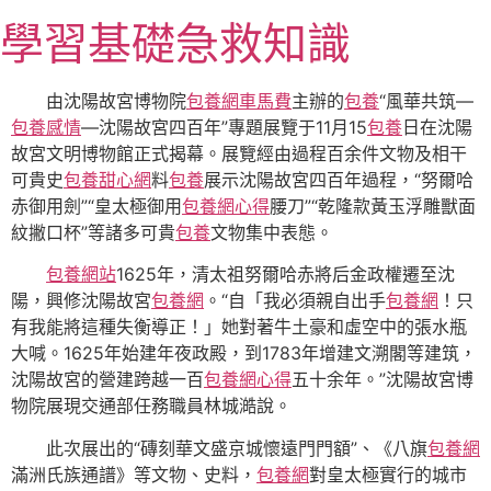
跳
學習基礎急救知識
至
主
要
由沈陽故宮博物院
包養網車馬費
主辦的
包養
“風華共筑—
內
包養感情
—沈陽故宮四百年”專題展覽于11月15
包養
日在沈陽
容
故宮文明博物館正式揭幕。展覽經由過程百余件文物及相干
可貴史
包養甜心網
料
包養
展示沈陽故宮四百年過程，“努爾哈
赤御用劍”“皇太極御用
包養網心得
腰刀”“乾隆款黃玉浮雕獸面
紋撇口杯”等諸多可貴
包養
文物集中表態。
包養網站
1625年，清太祖努爾哈赤將后金政權遷至沈
陽，興修沈陽故宮
包養網
。“自「我必須親自出手
包養網
！只
有我能將這種失衡導正！」她對著牛土豪和虛空中的張水瓶
大喊。1625年始建年夜政殿，到1783年增建文溯閣等建筑，
沈陽故宮的營建跨越一百
包養網心得
五十余年。”沈陽故宮博
物院展現交通部任務職員林城澔說。
此次展出的“磚刻華文盛京城懷遠門門額”、《八旗
包養網
滿洲氏族通譜》等文物、史料，
包養網
對皇太極實行的城市