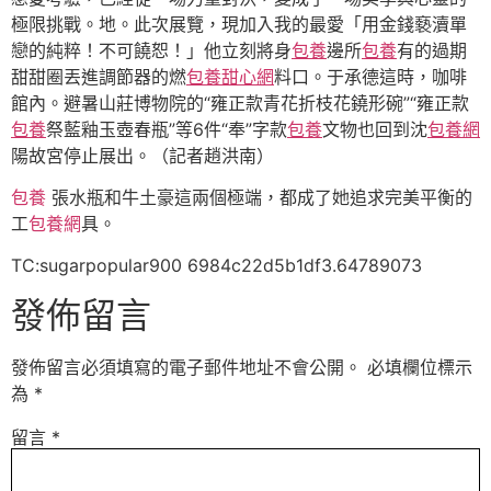
極限挑戰。地。此次展覽，現加入我的最愛「用金錢褻瀆單
戀的純粹！不可饒恕！」他立刻將身
包養
邊所
包養
有的過期
甜甜圈丟進調節器的燃
包養甜心網
料口。于承德這時，咖啡
館內。避暑山莊博物院的“雍正款青花折枝花鐃形碗”“雍正款
包養
祭藍釉玉壺春瓶”等6件“奉”字款
包養
文物也回到沈
包養網
陽故宮停止展出。（記者趙洪南）
包養
張水瓶和牛土豪這兩個極端，都成了她追求完美平衡的
工
包養網
具。
TC:sugarpopular900 6984c22d5b1df3.64789073
發佈留言
發佈留言必須填寫的電子郵件地址不會公開。
必填欄位標示
為
*
留言
*