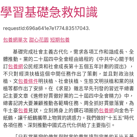
跳
學習基礎急救知識
至
主
要
requestId:696a641e7e1774.83517043.
內
包養網單次
甜心花園
短期包養
容
基礎完成社會主義古代化，需求各項工作和諧成長、全
體推動。黨的二十屆四中全會經由過程的《中共中心關于制
訂
包養網
公民經濟和社會成長第十五個五年計劃的提出》，
不只對經濟扶植這個中間任務作出了策劃，並且對政治扶
植、文
包養條件
明扶植、社會扶植、生態文明扶植和黨的扶
植等都作出了安排。在《求是》雜志早先刊發的習近平總書
記主要文章《進修好貫徹好黨的二十屆四中全會精力》中，
總書記誇大要兼顧推動各範疇任務、周全抓好貫徹落實，為
牛土豪
包養
見狀，立刻將身上的鑽石項圈扔
包養網
向金色千
紙鶴，讓千紙鶴攜帶上物質的誘惑力。我們做好“十五五”時代
各項任務、深刻推動中國式古代化供給了主要指引。
「只有當單戀的傻氣與財富的霸氣達到完美的五比五黃