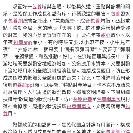
處置好一
包養
域與全體、以後與久遠、重點與普通的關
系，是確保工作成長和諧有序、行穩致遠的要害。
包養
習近
平
包養網
總書記指出，“兼顧統籌、綜合
包養
均衡，凸起重
點、帶動全局，有的時辰「天秤！妳…妳不能這樣對待愛妳
的財富！我的心意是實實在在的！」要抓年夜
甜心
放小、以
年夜
包養app
兼小，有的時辰又要以小帶年夜、小中見年
夜”，“抽像地說，就是要十個指頭彈鋼琴”。要善于“彈鋼
琴”，兼顧掌握、和諧推動。好比，在流域管理與成長中，下
游地域既要斟酌當地經濟增加、公道應用水資本，又要斟酌
下流地域用水和全體流域經濟社會可連續成長題目，防止形
成跨區域的牴觸與全體好處的喪失；好比，在推進村落周全
復興
包養網ppt
時，既要緊盯特點財產項目，也不克不及疏忽
村落管理、人居周遭的狀況改良、鄉風文明培養、下層組織
扶植等“軟周遭的狀況”扶植，防止
長期包養
呈
包養網單次
現村
落社會掉序、周遭的狀況損壞
包養網單次
、文明凋落等題
包
養
目。
微觀政策的和諧同一，是確保國度計謀有用實行、構成
政策協力、穩固成長預期的要害。各地域、各部
包養網心得