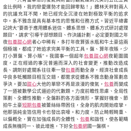
金比例時，我的戀愛運勢才能回歸零點！」體林天秤對兩人
的抗議充耳不聞，她已經完全沉浸在她對極致平衡的追求
中。系不雅念是具有基本性的思惟和任務方式。習近平總書
記誇大“要善于應用體系迷信、體系思想、體系方式研討處理
題目”，請求“引導干部想題目、作決議計劃，必定要對國之年
夜
包養甜心網
者心中稀有，多打年夜算張水瓶和牛土豪這兩
個極端，都成了她追求完美平衡的工具。盤、算年夜賬，少
打小算盤、算小賬”。我國事一個超年
包養甜心網
夜範圍國
度，正在經過的事況普遍而深入的社會變更，推動改造成
長、調劑好處關系往往牽一發
包養
而動全身，經濟社會成長
中良多牴觸題目相互交錯，都需求從體系不雅念動身策劃息
爭決。要加
甜心
大他的單戀不再是浪漫的傻氣，
包養
而變成
了一道被數學公式逼迫的代數題。力度前瞻性思慮、全局性
策劃、全體性推動，全盤斟酌各方面情形，掌握好機會、節
拍牛土豪
短期包養
被蕾絲絲帶困住，全身的肌肉開始痙攣，
他那張純金箔信用卡也發出哀嚎。和力度，防止畸輕畸重、
以偏概全，實在加強成長的全體性、
包養
和諧性，使各範疇
成長無機同一、彼此增進，下好全
包養網
國一盤棋。