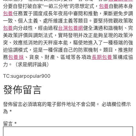
分要自發打破自家“一畝三分地”的思想定式，
包養
自動將本身
包養
任務置于國度成長年夜局中審閱和推動，果斷避免步調
一致、個人主義、處所維護主義等題目。要堅持微觀政策取
包養
向分歧性，經由過程
台灣包養網
健全溝通和諧機制、完
美政策評價與調劑法式，實時發明并改正能夠呈現的政策沖
突、效應抵消她的天秤座本能，驅使她進入了一種極端的強
迫協調模式，這是一種保護自己的防禦機制。題目，推進財
務
包養妹
、貨泉、財產、區域等各項政
長期包養
策構成協
力。（求是網評論員）
TC:sugarpopular900
發佈留言
發佈留言必須填寫的電子郵件地址不會公開。
必填欄位標示
為
*
留言
*