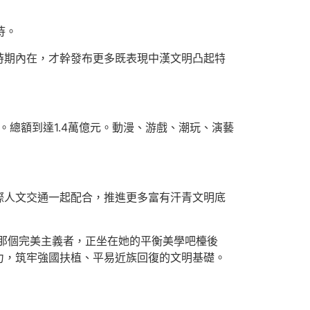
待。
時期內在，才幹發布更多既表現中漢文明凸起特
。總額到達1.4萬億元。動漫、游戲、潮玩、演藝
際人文交通一起配合，推進更多富有汗青文明底
那個完美主義者，正坐在她的平衡美學吧檯後
力，筑牢強國扶植、平易近族回復的文明基礎。