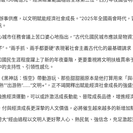
辦事供應，以文明賦能經濟社會成長。”2025年全國兩會時代
帆。
中心城市任務會議上苦口婆心地指出，“古代化國民城市應該是物資
里子”。“兩手抓、兩手都要硬”表現著社會主義古代化的最基礎請
和國民生涯程度躍上了新的年夜臺階，更要重視將文明扶植貫串
中的支持性、引領性感化。
，到游戲《黑神話：悟空》帶動游玩、那些甜甜圈原本是他打算用來
”“出游熱”……“文明+”，正不竭開釋出賦能經濟社會成長的強
融進經濟運動，可以或許激活成長動能、晉陞成長品德，增進經
化，付與經濟成長更深摯的人文價值，必將催生越來越多的新增加
誇大“經由過程以文明人更好聚人心、熱民氣、強信念，充足激起