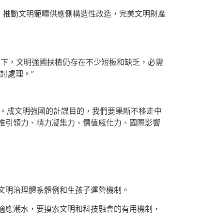
；推動文明範疇供應側構造性改造，完美文明財產
下，文明強國扶植仍存在不少短板和缺乏，必需
討處理。”
怒。成文明強國的計謀目的，我們要果斷不移走中
惟引領力、精力凝集力、價值感化力、國際影響
文明治理體系體例和生孩子運營機制。
適應潮水，要摸索文明和科技融會的有用機制，