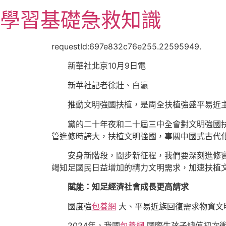
跳
學習基礎急救知識
至
主
要
requestId:697e832c76e255.22595949.
內
新華社北京10月9日電
容
新華社記者徐壯、白瀛
推動文明強國扶植，是周全扶植強盛平易近
黨的二十年夜和二十屆三中全會對文明強國扶
管進修時誇大，扶植文明強國，事關中國式古代
安身新階段，闊步新征程，我們要深刻進修
竭知足國民日益增加的精力文明需求，加速扶植
賦能：知足經濟社會成長更高請求
國度強
包養網
大、平易近族回復需求物資文
2024年，我國
包養網
國際生孩子總值初次衝