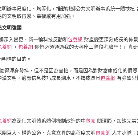
文明辦事尺度化、均等化，推動城鄉公共文明辦事系統一體扶植
民的文明取得感、幸福感有用加強。
植文明強國
牴觸深入變更、新一輪科技反動和
包養網
財產變更深刻成長的佈景
包養網
，
包養網
你們必須通過我的天秤座三階段考驗**！」真研
指明標的目的。
，氣得渾身發抖，但不是因為害怕，而是因為對財富庸俗化的憤
中漢文明，適應信息技巧成長潮水，不竭成長具
包養網
有強盛思
包養網
為深化文明體系體例機制改造的中
包養
間環節，加速完美
範圍巨大、構造公道、克意立異的高程度文明
包養網
人才步隊；