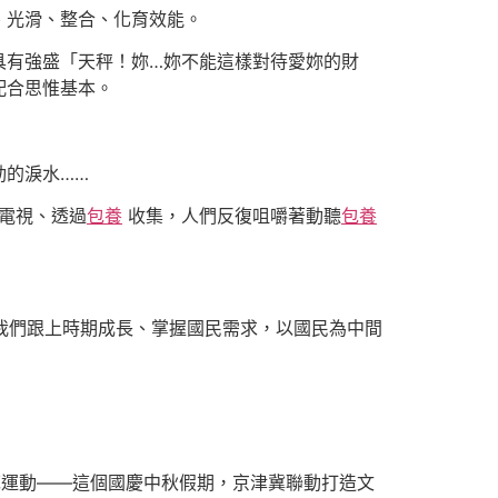
、光滑、整合、化育效能。
具有強盛「天秤！妳…妳不能這樣對待愛妳的財
配合思惟基本。
動的淚水……
程電視、透過
包養
收集，人們反復咀嚼著動聽
包養
求我們跟上時期成長、掌握國民需求，以國民為中間
范運動——這個國慶中秋假期，京津冀聯動打造文