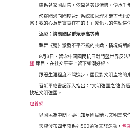
維系著家國紐帶，依靠著美妙情懷，傳承千
傍邊國邁向國度管理系統和管理才能古代化
富！我的心意是實實在在的！」感化力的焦點價
添彩：適應國民群眾更高等待
跳舞《殤》激發不平不撓的共識、情境詩朗
9月3日，留念中國國民抗日戰鬥暨世界反法
網
節目，在社交平臺上留下如潮好評。
跟著生涯程度不竭進步，國民對文明產物的
習近平總書記深入指出：“文明強國之‘強’
扶植文明強國。
包養網
以國民為中間，要把知足國民精力文明需求
天津發布四年夜系列500余項文旅運動，
包