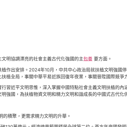
主文明協調漂亮的社會主義古代化強國的主
包養
要方面。
植作出安排。2024年10月，中共中心政治局就扶植文明強國
化扶植全局，事關中華平易近族回復年夜業，事關晉陞國際競爭
實行習近平文明思惟，深入掌握中國特點社會主義文明扶植的內
文明強國，為扶植物資文明和精力文明和諧成長的中國式古代化
明的積聚，更需求精力文明的升華。
破130萬億元，經濟總量範圍穩居全球第二位。西方年夜國發