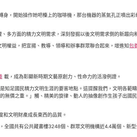
轉身，開始操作她吧檯上的咖啡機，那台機器的蒸氣孔正噴出彩
理、多方面的精力文明需求，深刻發掘以後文明需求側的新趨向
文明權益，把宣揚、教導、領導和辦事群眾聯合起來，增進知
包
養
載，成為彰顯新時期文藝原創力、性命力的活潑例證。
是知足國民精力文明生涯的要害地點。這提醒我們，文明各範疇
的無價之重。」觸、精美的旋律、動人的抽像創作生孩子出國民
度和文明財產成長東西的品質。
，全國共有公共藏書樓3248個、群眾文明機構近4.4萬個、新型