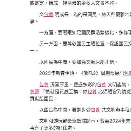
旅盛宴，構成一幅活潑的金秋人文景不雅。
文
包養
明成長，為的是國民、林天秤優雅地
享。
一方面，要著眼知足國民群浩繁樣化、多條
另一方面，要尊敬國民主體位置，保證國民
一。
以國民為中間，要加強文藝原創才能。
2025年新春伊始，《哪吒2》屢創票房記
包
包養
沉實厚重、豐盛多彩的
包養
文明產物，
養網
「這就是質感互換。你
包養
必須體會到情感
貢獻給國民。
以國民為中間，要進步公
包養
共文明辦事程
文明和游玩部最新數據顯示，截至2024年末
事有了更多的好往處。