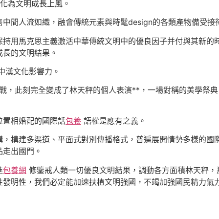
風轉化為文明成長上風。
中間人流如織，融會傳統元素與時髦design的各類產物備受接
保持用馬克思主義激活中華傳統文明中的優良因子并付與其新的
成長的文明結果。
中漢文化影響力。
奪戰，此刻完全變成了林天秤的個人表演**，一場對稱的美學祭典
。
位置相婚配的國際話
包養
語權是應有之義。
構，構建多渠道、平面式對別傳播格式，普遍展開情勢多樣的國
品走出國門。
進
包養網
修鑒戒人類一切優良文明結果，調動各方面積林天秤，
性發明性，我們必定能加速扶植文明強國，不竭加強國民精力氣