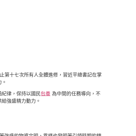
停止第十七次所有人全體進修，習近平總書記在掌
力。
涵紀律，保持以國民
包養
為中間的任務導向，不
供給強盛精力動力。
明著強盛的物資文明，異樣也發明著引領時期的精