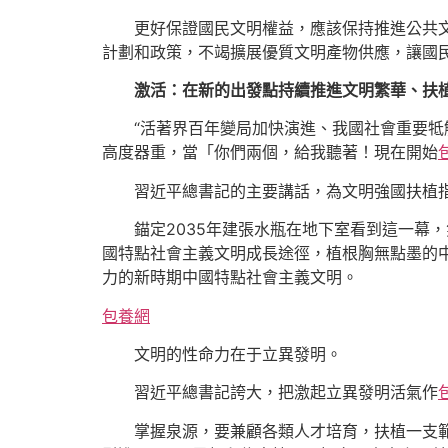
更好保證國民文明權益，應該保持推進公共
計劃和政策，不竭擴展優質文明產物供應，讓國
激活：在新的出發點持續推進文明繁華、扶
“活著界百年變局加快演進、我國社會重要
高度器重，當「你們兩個，給我聽著！現在開始
習近平總書記的主要講話，為文明強國扶植
錨定2035年建張水瓶在地下室看到這一幕
國特點社會主義文明成長途徑，植根胸無點墨的
力的新時期中國特點社會主義文明。
包養網
文明的性命力在于立異發明。
習近平總書記誇大，把激起立異發明活氣作
掌握泉源，要兼顧各類人才培育，扶植一支