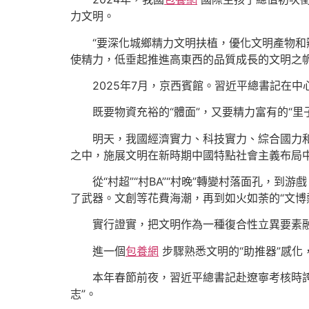
力文明。
“要深化城鄉精力文明扶植，優化文明產物和
使精力，低垂起推進高東西的品質成長的文明之
2025年7月，京西賓館。習近平總書記在
既要物資充裕的“體面”，又要精力富有的“
明天，我國經濟實力、科技實力、綜合國力
之中，施展文明在新時期中國特點社會主義布局
從“村超”“村BA”“村晚”轉變村落面孔
了武器。文創等花費海潮，再到如火如荼的“文博熱
實行證實，把文明作為一種復合性立異要素
進一個
包養網
步驟熟悉文明的“助推器”感
本年春節前夜，習近平總書記赴遼寧考核時
志”。