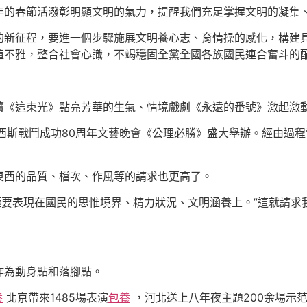
年的春節活潑彰明顯文明的氣力，提醒我們充足掌握文明的凝集
的新征程，要進一個步驟施展文明養心志、育情操的感化，構建
值不雅，整合社會心識，不竭穩固全黨全國各族國民連合奮斗的
讀《這束光》點亮芳華的生氣、情境戲劇《永遠的番號》激起激
西斯戰鬥成功80周年文藝晚會《公理必勝》盛大舉辦。經由過
東西的品質、檔次、作風等的請求也更高了。
終極要表現在國民的思惟境界、精力狀況、文明涵養上。”這就請
作為動身點和落腳點。
養
北京帶來1485場表演
包養
，河北送上八年夜主題200余場示