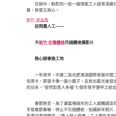
在柳州，斟酌到一些一線環衛工人經常清晨任
餐，熱胃又熱心。
新竹 高血脂
訪問農人工——
不
新竹 在職體檢
花錢體檢攝影片
熱心辦事進工地
一年夜早，中建二局合肥濱湖國際會展中間二期
信用卡，那張卡像一面小鏡子，反射出藍光後發
的功夫，“安然如意人多福”七個年夜字便呼之欲
春節將至，為了讓當場過年的工人感觸感染到濃
手寫春節春聯、停止不花錢體檢、拍攝新年照片
委書記李瑞鶴說：“奉上熱心辦事，工人們在本地