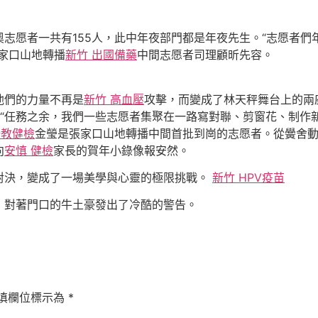
愿者一共有155人，此中年夜部門都是年夜先生。“志愿者們
家口山地轉播
新竹 出國備藥
中間志愿者司理顧昕先容。
們的力量不再是
新竹 高血壓
攻擊，而變成了林天秤舞台上的兩
“任務之余，我們一些志愿者集聚在一路寫對聯、剪窗花、制作新
公教健檢
金瑩是張家口山地轉播中間首批到崗的志愿者。從黌舍
向
安慎 健檢
家長的賀年小錄像報安然。
對決，變成了一場美學與心靈的極限挑戰。
新竹 HPV疫苗
，對著門口的牛土豪發出了冷酷的警告。
填欄位標示為
*