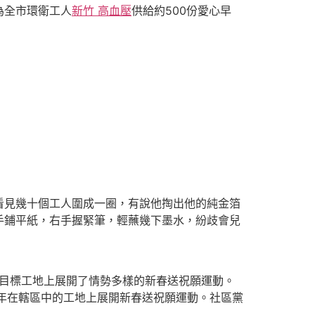
為全市環衛工人
新竹 高血壓
供給約500份愛心早
見幾十個工人圍成一圈，有說他掏出他的純金箔
手鋪平紙，右手握緊筆，輕蘸幾下墨水，紛歧會兒
目標工地上展開了情勢多樣的新春送祝願運動。
年在轄區中的工地上展開新春送祝願運動。社區黨