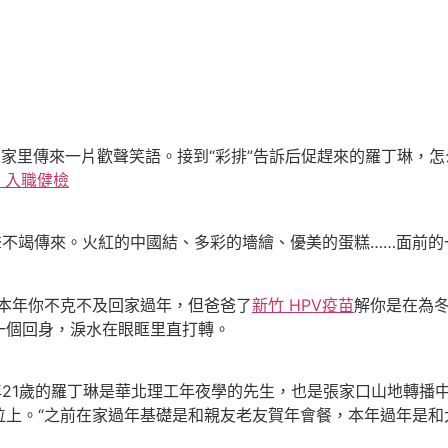
家里傳來一片歡聲笑語。接到“彩排”告訴后促趕來的羅丁琳，怎
 入職健檢
不竭傳來。火紅的中國結、多彩的墻繪、優美的蛋糕……面前的
本年你不克不及回家過年，但爸爸了
新竹 HPV疫苗
解你是在為冬
一個回身，淚水在眼眶里直打轉。
21歲的羅丁琳是華北理工年夜學的先生，也是張家口山地轉播
位上。“之前在家過年基礎是和親友老友賀年會餐，本年過年是和