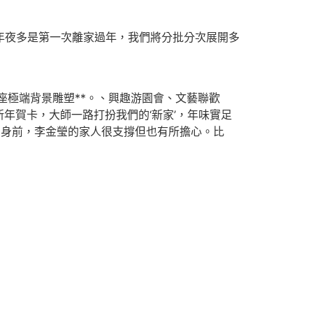
年夜多是第一次離家過年，我們將分批分次展開多
座極端背景雕塑**。、興趣游園會、文藝聯歡
年賀卡，大師一路打扮我們的‘新家’，年味實足
動身前，李金瑩的家人很支撐但也有所擔心。比