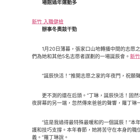
場館過年運動多
新竹 入職健檢
辦事冬奧鼓干勁
1月20日薄暮，張家口山地轉播中間的志愿之
們為她和其他5名志愿者謀劃的一場誕辰會。
新竹
“誕辰快活！”推開志愿之家的年夜門，祝願聲
更不測的還在后頭。“丁琳，誕辰快活！固然
夜屏幕的另一端，忽然傳來爸爸的聲響，羅丁琳
“這是我過得最特殊最暖和的一個誕辰！”本年
護和技巧支撐。本年春節，她將苦守在本身的職
義。”羅丁琳說。