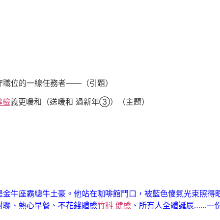
職位的一線任務者——（引題）
健檢
義更暖和（送暖和 過新年③）（主題）
牛座霸總牛土豪。他站在咖啡館門口，被藍色傻氣光束照得眼
對聯、熱心早餐、不花錢體檢
竹科 健檢
、所有人全體誕辰……一