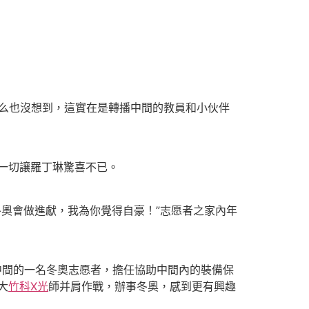
么也沒想到，這實在是轉播中間的教員和小伙伴
一切讓羅丁琳驚喜不已。
奧會做進獻，我為你覺得自豪！”志愿者之家內年
中間的一名冬奧志愿者，擔任協助中間內的裝備保
大
竹科X光
師并肩作戰，辦事冬奧，感到更有興趣