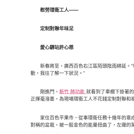
慰勞環衛工人——
定制對聯年味足
愛心驛站許心愿
新春將至，廣西百色右江區陌頭陰雨綿延。“頓
動，我往了解一下狀況。”
剛進門，
新竹 肺功能
就看到了車棚下掛著的
正揮毫潑墨，為現場環衛工人不花錢定制對聯和
家住百色平果市、從事環衛任務十幾年的韋成芳
對稱的盆栽，被一股金色的能量扭曲了，左邊的