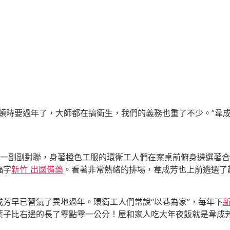
時要過年了，大師都在搞衛生，我們的義務也重了不少。”韋成
一副副對聯，身著橙色工服的環衛工人們在案桌前俯身遴選著合
福字
新竹 出國備藥
。看著非常熱絡的排場，韋成芳也上前遴選了
早已習氣了異地過年。環衛工人們常說“以巷為家”，每年下
新
葉子比右邊的長了零點零一公分！屋和家人吃大年夜飯就是韋成