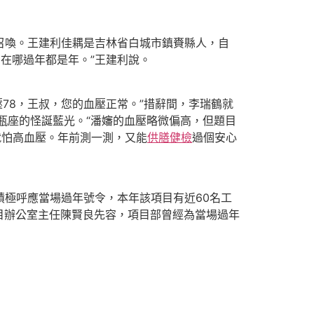
召喚。王建利佳耦是吉林省白城市鎮賚縣人，自
，在哪過年都是年。”王建利說。
78，王叔，您的血壓正常。”措辭間，李瑞鶴就
瓶座的怪誕藍光。“潘嬸的血壓略微偏高，但題目
就怕高血壓。年前測一測，又能
供膳健檢
過個安心
極呼應當場過年號令，本年該項目有近60名工
目辦公室主任陳賢良先容，項目部曾經為當場過年
。