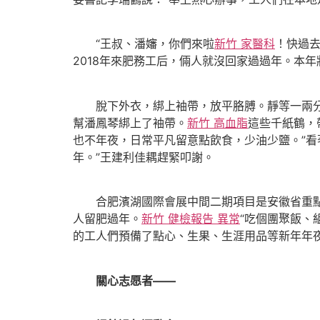
“王叔、潘嬸，你們來啦
新竹 家醫科
！快過
2018年來肥務工后，倆人就沒回家過過年。本
脫下外衣，綁上袖帶，放平胳膊。靜等一兩分鐘后
幫潘鳳琴綁上了袖帶。
新竹 高血脂
這些千紙鶴，
也不年夜，日常平凡留意點飲食，少油少鹽。”看
年。”王建利佳耦趕緊叩謝。
合肥濱湖國際會展中間二期項目是安徽省重點工
人留肥過年。
新竹 健檢報告 異常
“吃個團聚飯、
的工人們預備了點心、生果、生涯用品等新年年
關心志愿者——