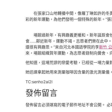
在張家口山地轉播中間，像羅丁琳如許的冬奧志
彩的新年運動，為他們發明一個特殊的新年。”張
場館過新年，有興趣義更暖和。新年誕辰會他
會……鄰近新年，運動不竭，志愿者們樂在此中。
還很有興趣思。”來自河北本國語學院的李
新竹 
來，場館組織賀年運動，為志愿者錄制向黌舍、
他知道，這場荒謬的戀愛考驗，已經從一場力量
她迅速拿起她用來測量咖啡因含量的激光測量儀
TC:senho2ai2l
發佈留言
發佈留言必須填寫的電子郵件地址不會公開。
必