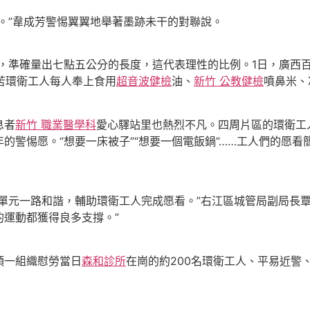
”韋成芳警惕翼翼地舉著墨跡未干的對聯說。
，準確量出七點五公分的長度，這代表理性的比例。1日，廣西
艱苦環衛工人每人奉上食用
超音波健檢
油、
新竹 公教健檢
噴鼻米、
息者
新竹 職業醫學科
愛心驛站里也熱烈不凡。四周片區的環衛工
的警惕愿。“想要一床被子”“想要一個電飯鍋”……工人們的愿看
元一路和諧，輔助環衛工人完成愿看。”右江區城管局副局長
運動都獲得良多支撐。”
一組織慰勞當日
森和診所
在崗的約200名環衛工人、平易近警