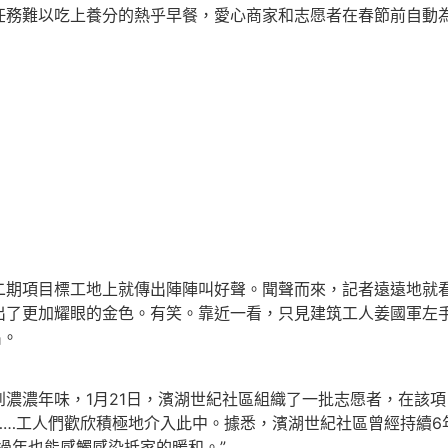
務難以吃上養分的熱乎早餐，愛心商家和志愿者在春節前自動
項目標工地上就傳出陣陣叫好聲。聞聲而來，記者遠遠地就看
出了更加耀眼的金色。有笑。靠近一看，只見建筑工人姜國軍左
出。
濃年味，1月21日，濱湖世紀社區組織了一批志愿者，在該項
……工人們歡欣積極地介入此中。據悉，濱湖世紀社區曾經持續6
過年也能感觸感染抵家的暖和。”