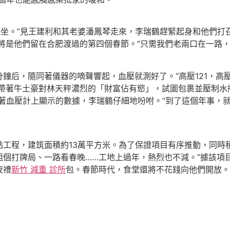
去坐。”見王建利和其老婆潘鳳琴走來，李瑞鶴趕緊起身和他們打
年將是他們留在合肥渡過的第四個春節。“只需我們老兩口在一路
，隨同著儀器的嘀聲響起，血壓就測好了。“高壓121，高壓
帶著牛土豪對林天秤濃烈的「財富佔有慾」，試圖包裹並壓制水
著血壓計上顯示的數據，李瑞鶴仔細地吩咐。“到了這個年事，
程，建筑面積約13萬平方米。為了保證項目有序推動，同時積
組個打牌局、一路看春晚……工地上過年，熱烈也不減。”據該項
夜禮
新竹 減重 診所
包。春節時代，食堂還將不花錢向他們開放