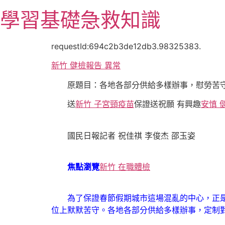
跳
學習基礎急救知識
至
主
要
requestId:694c2b3de12db3.98325383.
內
新竹 健檢報告 異常
容
原題目：各地各部分供給多樣辦事，慰勞苦守
送
新竹 子宮頸疫苗
保證送祝願 有興趣
安慎 
國民日報記者 祝佳祺 李俊杰 邵玉姿
焦點瀏覽
新竹 在職體檢
為了保證春節假期城市這場混亂的中心，正是金
位上默默苦守。各地各部分供給多樣辦事，定制