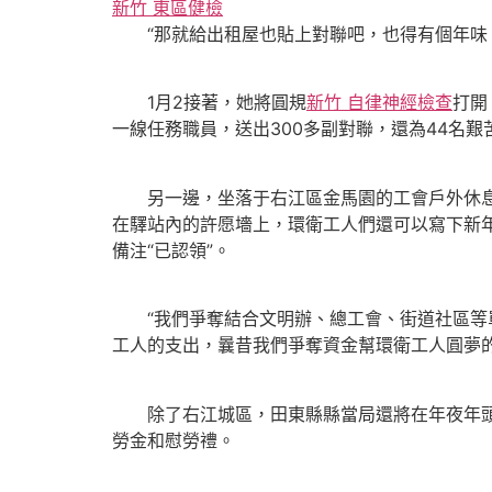
新竹 東區健檢
“那就給出租屋也貼上對聯吧，也得有個年味。
1月2接著，她將圓規
新竹 自律神經檢查
打開
一線任務職員，送出300多副對聯，還為44名
另一邊，坐落于右江區金馬園的工會戶外休
在驛站內的許愿墻上，環衛工人們還可以寫下新年
備注“已認領”。
“我們爭奪結合文明辦、總工會、街道社區等單
工人的支出，曩昔我們爭奪資金幫環衛工人圓夢的
除了右江城區，田東縣縣當局還將在年夜年頭
勞金和慰勞禮。