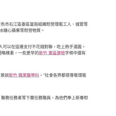
百色市右江區委區當局組織慰勞環衛工人、城管等
冰糖心蘋果等慰勞物質。
人可以在這邊支付不花錢對聯，吃上熱乎湯圓。
簡略樸素，一些更早的
新竹 東區健檢
字條中還有
覃景說
新竹 職業醫學科
，“社會各界都很尊敬環衛
、醫務任務者等下層任務職員，為他們奉上新春慰