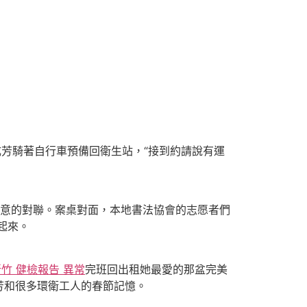
芳騎著自行車預備回衛生站，“接到約請說有運
意的對聯。案桌對面，本地書法協會的志愿者們
起來。
竹 健檢報告 異常
完班回出租她最愛的那盆完美
芳和很多環衛工人的春節記憶。