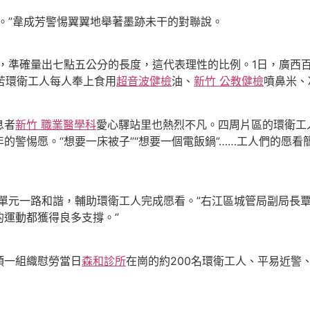
”韋成芳警惕翼翼地舉著墨跡未干的對聯說。
，準確量出七點五公分的長度，這代表理性的比例。1日，廣西
艱苦環衛工人每人奉上食用
超音波健檢
油、
新竹 公教健檢
噴鼻米、
息者
新竹 職業醫學科
愛心驛站里也熱烈不凡。四周片區的環衛工
的警惕愿。“想要一床被子”“想要一個電飯鍋”……工人們的愿看
元一路和諧，輔助環衛工人完成愿看。”右江區城管局副局長
運動都獲得良多支撐。”
一組織慰勞當日
森和診所
在崗的約200名環衛工人、平易近警