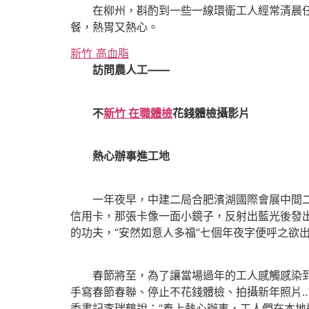
在柳州，斟酌到一些一線環衛工人經常清晨任
餐，熱胃又熱心。
新竹 高血脂
訪問農人工——
不
新竹 在職體檢
花錢體檢攝影片
熱心辦事進工地
一年夜早，中建二局合肥濱湖國際會展中間二期
信用卡，那張卡像一面小鏡子，反射出藍光後發
的功夫，“安然如意人多福”七個年夜字便呼之欲
春節將至，為了讓當場過年的工人感觸感染到濃
手寫春節春聯、停止不花錢體檢、拍攝新年照片
委書記李瑞鶴說：“奉上熱心辦事，工人們在本地