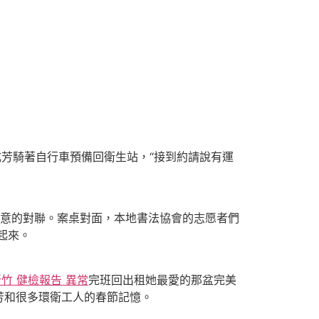
芳騎著自行車預備回衛生站，“接到約請說有運
意的對聯。案桌對面，本地書法協會的志愿者們
起來。
竹 健檢報告 異常
完班回出租她最愛的那盆完美
芳和很多環衛工人的春節記憶。