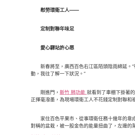
慰勞環衛工人——
定制對聯年味足
愛心驛站許心愿
新春將至，廣西百色右江區陌頭陰雨綿延。“頓
動，我往了解一下狀況。”
剛進門，
新竹 肺功能
就看到了車棚下掛著的
正揮毫潑墨，為現場環衛工人不花錢定制對聯和
家住百色平果市、從事環衛任務十幾年的韋成芳
對稱的盆栽，被一股金色的能量扭曲了，左邊的