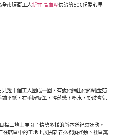
為全市環衛工人
新竹 高血壓
供給約500份愛心早
見幾十個工人圍成一圈，有說他掏出他的純金箔
手鋪平紙，右手握緊筆，輕蘸幾下墨水，紛歧會兒
目標工地上展開了情勢多樣的新春送祝願運動。
年在轄區中的工地上展開新春送祝願運動。社區黨