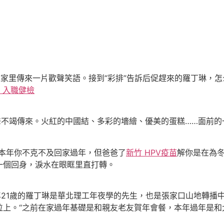
家里傳來一片歡聲笑語。接到“彩排”告訴后促趕來的羅丁琳，怎
 入職健檢
不竭傳來。火紅的中國結、多彩的墻繪、優美的蛋糕……面前的
本年你不克不及回家過年，但爸爸了
新竹 HPV疫苗
解你是在為冬
一個回身，淚水在眼眶里直打轉。
21歲的羅丁琳是華北理工年夜學的先生，也是張家口山地轉播
位上。“之前在家過年基礎是和親友老友賀年會餐，本年過年是和