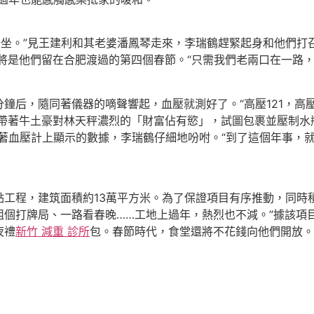
去坐。”見王建利和其老婆潘鳳琴走來，李瑞鶴趕緊起身和他們打
年將是他們留在合肥渡過的第四個春節。“只需我們老兩口在一路
，隨同著儀器的嘀聲響起，血壓就測好了。“高壓121，高壓
帶著牛土豪對林天秤濃烈的「財富佔有慾」，試圖包裹並壓制水
著血壓計上顯示的數據，李瑞鶴仔細地吩咐。“到了這個年事，
程，建筑面積約13萬平方米。為了保證項目有序推動，同時積
組個打牌局、一路看春晚……工地上過年，熱烈也不減。”據該項
夜禮
新竹 減重 診所
包。春節時代，食堂還將不花錢向他們開放