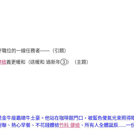
職位的一線任務者——（引題）
健檢
義更暖和（送暖和 過新年③）（主題）
牛座霸總牛土豪。他站在咖啡館門口，被藍色傻氣光束照得眼
對聯、熱心早餐、不花錢體檢
竹科 健檢
、所有人全體誕辰……一