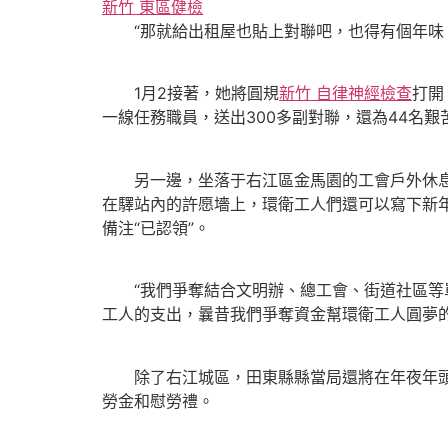
新竹 東區健檢
“那就給出租屋也貼上對聯吧，也得有個年味。
1月2接著，她將圓規
新竹 自律神經檢查
打開
一線任務職員，送出300多副對聯，還為44名
另一邊，坐落于右江區金馬園的工會戶外休
在驛站內的許愿墻上，環衛工人們還可以寫下新年
備注“已認領”。
“我們爭奪結合文明辦、總工會、街道社區等單
工人的支出，曩昔我們爭奪資金幫環衛工人圓夢的
除了右江城區，田東縣縣當局還將在年夜年頭
勞金和慰勞禮。