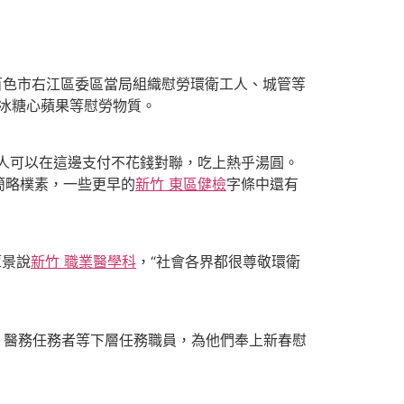
百色市右江區委區當局組織慰勞環衛工人、城管等
冰糖心蘋果等慰勞物質。
人可以在這邊支付不花錢對聯，吃上熱乎湯圓。
簡略樸素，一些更早的
新竹 東區健檢
字條中還有
覃景說
新竹 職業醫學科
，“社會各界都很尊敬環衛
、醫務任務者等下層任務職員，為他們奉上新春慰