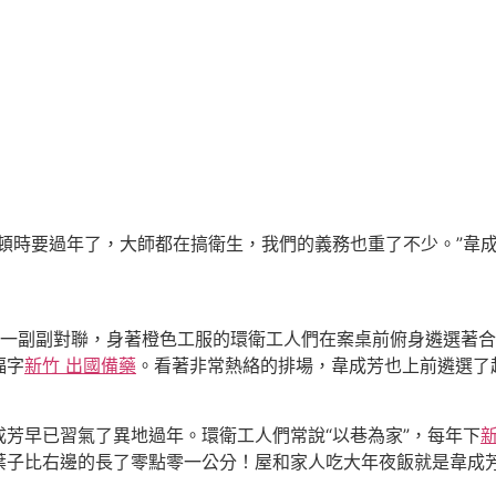
時要過年了，大師都在搞衛生，我們的義務也重了不少。”韋成
一副副對聯，身著橙色工服的環衛工人們在案桌前俯身遴選著合
福字
新竹 出國備藥
。看著非常熱絡的排場，韋成芳也上前遴選了
早已習氣了異地過年。環衛工人們常說“以巷為家”，每年下
新
葉子比右邊的長了零點零一公分！屋和家人吃大年夜飯就是韋成