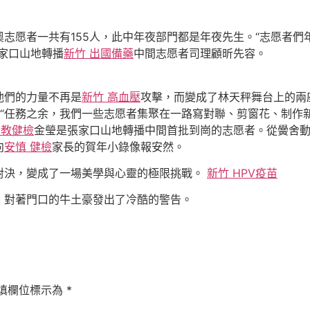
愿者一共有155人，此中年夜部門都是年夜先生。“志愿者們
家口山地轉播
新竹 出國備藥
中間志愿者司理顧昕先容。
們的力量不再是
新竹 高血壓
攻擊，而變成了林天秤舞台上的兩
“任務之余，我們一些志愿者集聚在一路寫對聯、剪窗花、制作新
公教健檢
金瑩是張家口山地轉播中間首批到崗的志愿者。從黌舍
向
安慎 健檢
家長的賀年小錄像報安然。
對決，變成了一場美學與心靈的極限挑戰。
新竹 HPV疫苗
，對著門口的牛土豪發出了冷酷的警告。
填欄位標示為
*