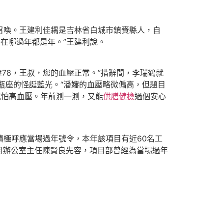
召喚。王建利佳耦是吉林省白城市鎮賚縣人，自
，在哪過年都是年。”王建利說。
78，王叔，您的血壓正常。”措辭間，李瑞鶴就
瓶座的怪誕藍光。“潘嬸的血壓略微偏高，但題目
就怕高血壓。年前測一測，又能
供膳健檢
過個安心
極呼應當場過年號令，本年該項目有近60名工
目辦公室主任陳賢良先容，項目部曾經為當場過年
。