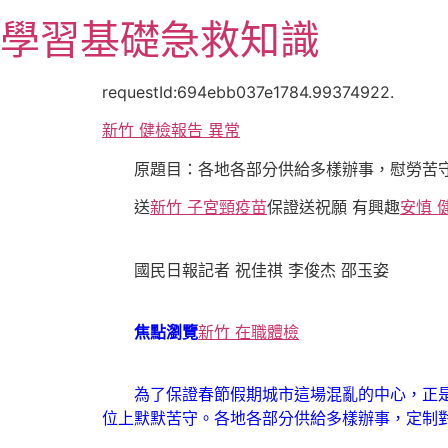
跳
學習基礎急救知識
至
主
要
requestId:694ebb037e1784.99374922.
內
新竹 健檢報告 異常
容
原題目：各地各部分供給多樣辦事，慰勞苦守
送
新竹 子宮頸疫苗
保證送祝願 有興趣
安慎 
國民日報記者 祝佳祺 李俊杰 邵玉姿
焦點瀏覽
新竹 在職體檢
為了保證春節假期城市這場混亂的中心，正是金
位上默默苦守。各地各部分供給多樣辦事，定制