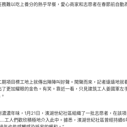
務難以吃上養分的熱乎早餐，愛心商家和志愿者在春節前自動
項目標工地上就傳出陣陣叫好聲。聞聲而來，記者遠遠地就看
出了更加耀眼的金色。有笑。靠近一看，只見建筑工人姜國軍左
出。
濃年味，1月21日，濱湖世紀社區組織了一批志愿者，在該項
……工人們歡欣積極地介入此中。據悉，濱湖世紀社區曾經持續6
過年也能感觸感染抵家的暖和。”