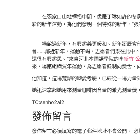
在張家口山地轉播中間，像羅丁琳如許的冬奧志
彩的新年運動，為他們發明一個特殊的新年。”張
場館過新年，有興趣義更暖和。新年誕辰會他
會……鄰近新年，運動不竭，志愿者們樂在此中。
還很有興趣思。”來自河北本國語學院的李
新竹 
來，場館組織賀年運動，為志愿者錄制向黌舍、
他知道，這場荒謬的戀愛考驗，已經從一場力量
她迅速拿起她用來測量咖啡因含量的激光測量儀
TC:senho2ai2l
發佈留言
發佈留言必須填寫的電子郵件地址不會公開。
必