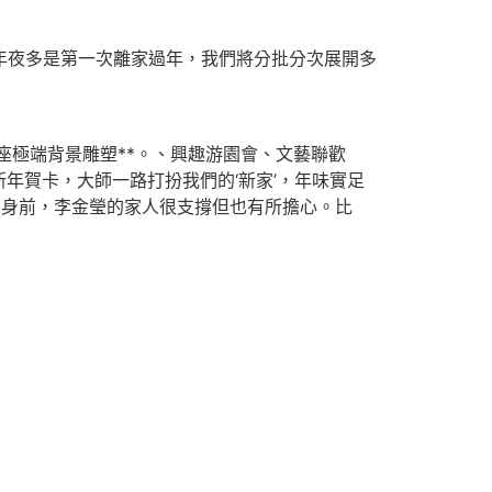
年夜多是第一次離家過年，我們將分批分次展開多
座極端背景雕塑**。、興趣游園會、文藝聯歡
年賀卡，大師一路打扮我們的‘新家’，年味實足
動身前，李金瑩的家人很支撐但也有所擔心。比