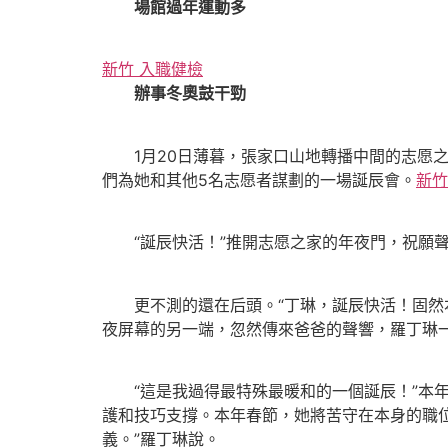
場館過年運動多
新竹 入職健檢
辦事冬奧鼓干勁
1月20日薄暮，張家口山地轉播中間的志愿之
們為她和其他5名志愿者謀劃的一場誕辰會。
新竹
“誕辰快活！”推開志愿之家的年夜門，祝願聲
更不測的還在后頭。“丁琳，誕辰快活！固然
夜屏幕的另一端，忽然傳來爸爸的聲響，羅丁琳
“這是我過得最特殊最暖和的一個誕辰！”本年
護和技巧支撐。本年春節，她將苦守在本身的職
義。”羅丁琳說。