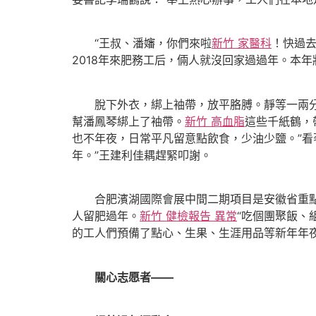
“王叔、潘嬸，你們來啦
新竹 家醫科
！快過
2018年來肥務工后，倆人就沒回家過過年。本
脫下外衣，綁上袖帶，放平胳膊。靜等一兩分鐘后
幫潘鳳琴綁上了袖帶。
新竹 高血脂
這些千紙鶴，
也不年夜，日常平凡留意點飲食，少油少鹽。”看
年。”王建利佳耦趕緊叩謝。
合肥濱湖國際會展中間二期項目是安徽省重點工
人留肥過年。
新竹 健檢報告 異常
“吃個團聚飯、
的工人們預備了點心、生果、生涯用品等新年年
關心志愿者——