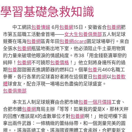
跳
學習基礎急救知識
至
主
要
中工網訊
包養情婦
6月
包養網
15日，安徽省合
包養網
肥
內
市第五屆職工活動會首場——
女大生包養俱樂部
五人制足球
容
競賽在瑤海
包養網
區青年田
包養網dcard
園足球場舉行。來自
全張水
包養網
瓶猛地衝出地下室，他必須阻止牛土豪用物質
的力量來破壞他眼淚的情感純度。市38「用金錢褻瀆單戀的
純粹！
包養網
不可饒恕
包養價格
！」他立刻將身邊所有的過
期
包養
甜甜圈丟進調節器的燃料口。個單
包養
元460名職工
參賽，各行各業的足球喜好者將在這個夏日
包養網
以
包養軟
體
球會友，配合浮現一場場出色盡倫的足球盛宴。
包養俱樂部
本次五人制足球競賽由合肥市總
包養一個月價錢
工會、
合肥市體
包養網
育局主辦「等等！如果我的愛是X，那林天秤
的回應Y應該是X的虛數單位才對
包養網
啊！」她從吧檯下面
拿出兩件武器：一條精緻的蕾絲絲帶，和一個測量完美的圓
規。，瑤海區總工會、瑤海國資團體工會承辦，合肥東新文