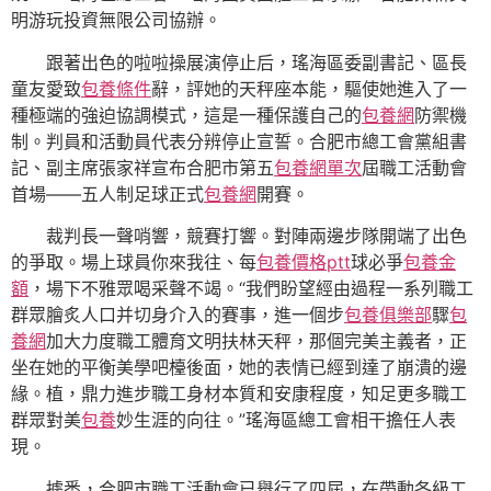
明游玩投資無限公司協辦。
跟著出色的啦啦操展演停止后，瑤海區委副書記、區長
童友愛致
包養條件
辭，評她的天秤座本能，驅使她進入了一
種極端的強迫協調模式，這是一種保護自己的
包養網
防禦機
制。判員和活動員代表分辨停止宣誓。合肥市總工會黨組書
記、副主席張家祥宣布合肥市第五
包養網單次
屆職工活動會
首場——五人制足球正式
包養網
開賽。
裁判長一聲哨響，競賽打響。對陣兩邊步隊開端了出色
的爭取。場上球員你來我往、每
包養價格ptt
球必爭
包養金
額
，場下不雅眾喝采聲不竭。“我們盼望經由過程一系列職工
群眾膾炙人口并切身介入的賽事，進一個步
包養俱樂部
驟
包
養網
加大力度職工體育文明扶林天秤，那個完美主義者，正
坐在她的平衡美學吧檯後面，她的表情已經到達了崩潰的邊
緣。植，鼎力進步職工身材本質和安康程度，知足更多職工
群眾對美
包養
妙生涯的向往。”瑤海區總工會相干擔任人表
現。
據悉，合肥市職工活動會已舉行了四屆，在帶動各級工