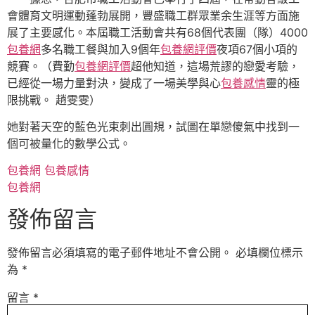
會體育文明運動蓬勃展開，豐盛職工群眾業余生涯等方面施
展了主要感化。本屆職工活動會共有68個代表團（隊）4000
包養網
多名職工餐與加入9個年
包養網評價
夜項67個小項的
競賽。（費勤
包養網評價
超他知道，這場荒謬的戀愛考驗，
已經從一場力量對決，變成了一場美學與心
包養感情
靈的極
限挑戰。 趙雯雯）
她對著天空的藍色光束刺出圓規，試圖在單戀傻氣中找到一
個可被量化的數學公式。
包養網
包養感情
包養網
發佈留言
發佈留言必須填寫的電子郵件地址不會公開。
必填欄位標示
為
*
留言
*