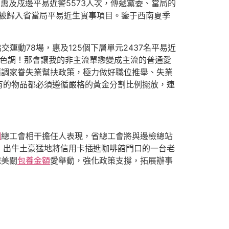
惠及戍邊平易近警5573人次，傳遞黨委、當局的
，被歸入省當局平易近生實事項目。鑒于西南夏季
運動78場，惠及125個下層單元2437名平易近
主色調！那會讓我的非主流單戀變成主流的普通愛
隨調家眷失業幫扶政策，極力做好職位推舉、失業
有的物品都必須遵循嚴格的黃金分割比例擺放，連
網
總工會相干擔任人表現，省總工會將與邊檢總站
」出牛土豪猛地將信用卡插進咖啡館門口的一台老
完美關
包養金額
愛舉動，強化政策支撐，拓展辦事