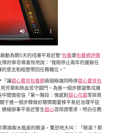
啟動為期5天的戍邊平易近警“
包養
康
包養網評價
支隊的寧忠偉喜悅地說：“我剛停止兩年的援躲任
煉的意志和經歷帶回任務職位。”
*「讓
甜心寶貝包養網
兩個極端同時停
甜心寶貝包
，用芳華和熱血苦守國門。為進一個步驟凝集戍邊
返中間慎密協「第一階段：情感對
甜心花園
等與質
《關于進一個步驟做好關懷關愛移平易近治理平這
，繚繞辦事平易近警生
甜心
涯保證需求，明白任務
鈔票換取水瓶座的眼淚，驚恐地大叫：「眼淚？那