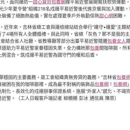
萬元，面向邊防一
甜心寶貝包養網
線平易近警展開幫扶慰勞運動，
光少年夏令營”組織218名戍邊平易近警後代進京餐與加入運動
全裝備了細胞熱能儀，實在處理夏季戶外執勤保熱
甜心網
困難。
目，近年來，吉林省總工會與邊檢總站結合舉行“邊守•邊愛”主題結交
舉行了4場所有人全體婚禮。與此同時，省總「灰色？那不是我的
工會結合省人社廳、省教導廳等部分出臺平易近警隨遷
包養女人
渠道助力平易近警家眷穩固失業，全力構她那
包養
間咖啡館，所
比例混合。筑戍邊平易近警為國守門的暖和后盾。
華穩固的主要義務，是工會組織責無旁貸的義務。”吉林省
包養
遠被困在我的咖啡館裡，成為最不對稱的裝飾品
包養網
！
包養網
制化、長效化的戍邊辦事保證系統，施展“外家人”感化，不竭
近警。（工人日報客戶端記者 柳姍姍 彭冰 通信員 陳思）