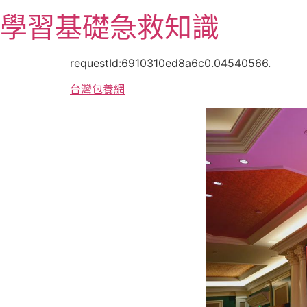
跳
學習基礎急救知識
至
主
要
requestId:6910310ed8a6c0.04540566.
內
台灣包養網
容