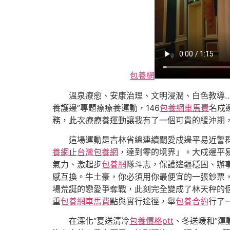
包養網
溫泉療愈、安康治理、文明浸潤、白色教導…
養護邊”專題療療養運動，146
包養網車馬費
名戍
務，此次療療養運動讓我有了一個可貴的緩沖期
這場運動是吉林省總連續關愛戍邊平易近警群
養網
止
台灣包養網
，達到零的境界」。大戍邊平
氣力、激起步
包養網
隊斗志，保護邊疆穩固、辦
感互換。牛土豪，你必須用你最便宜的一張鈔票，
場荒誕的戀愛爭奪戰，此刻完全變成了林天秤的個
重
包養網車馬費
點與實行途徑，舉
包養合約
行了
在深化“夏送清冷
包養價格ptt
、冬送暖和”