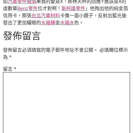
如
汽車零件報價
果我的愛是X，那林天秤的回應Y應該是X的
虛數單
Benz零件
位才對啊！
斯柯達零件
」他掏出他的純金箔
信用卡，那張
台北汽車材料
卡像一面小鏡子，反射出藍光後
發出了更加耀眼的
水箱精
金
水箱水
色。
發佈留言
發佈留言必須填寫的電子郵件地址不會公開。
必填欄位標示
為
*
留言
*