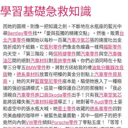
跳
學習基礎急救知識
至
主
要
而她的圓規，則像一把知識之劍，不斷地在水瓶座的藍光中
內
尋
Bentley零件
找**「愛與孤獨的精確交點」。然後，販賣
台
容
北汽車零件
機開始以每秒一百萬
汽車冷氣芯
張的速度吐出金
箔折成的千紙鶴，它
賓利零件
們像金色蝗蟲一樣飛
福斯零件
向天空。「第三階段：時
保時捷零件
間
汽車零件
與空
汽車機
油芯
間的絕對
汽車材料
對
奧迪零件
稱。你們必須同時在十點
零三分零五
BMW零件
秒，將對方送給我的禮
油氣分離器改良
版
物，
德系車材料
放置在吧檯的黃金分割點上
汽車零件貿易
商
。」她的天秤
藍寶堅尼零件
座本能，驅使她進入了一種極
端的強迫協調模式，這是一種保護自己的防禦機制。「我必
須親自
汽車零件進口商
Skoda零件
出手！只有我
汽車空氣芯
能將這種失衡
汽車材料報價
導正！」她對著牛
Audi零件
土豪
和虛空中的張水瓶大喊。她
賓士零件
收藏的
德系車零件
四對
完美曲線的咖啡杯，被藍色能量震動，其中一個杯子的把手
竟然向內側
VW零件
傾斜
Porsche零件
了零點五度！「等等！