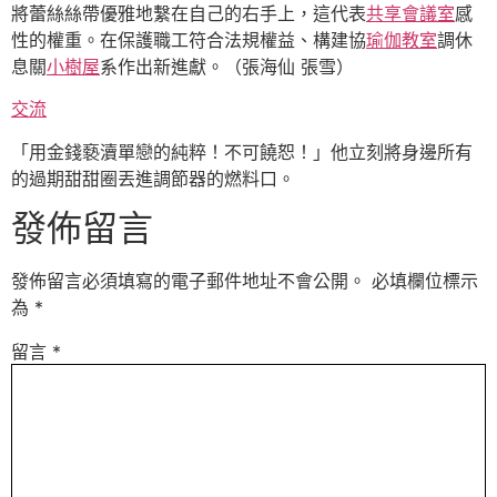
將蕾絲絲帶優雅地繫在自己的右手上，這代表
共享會議室
感
性的權重。在保護職工符合法規權益、構建協
瑜伽教室
調休
息關
小樹屋
系作出新進獻。（張海仙 張雪）
交流
「用金錢褻瀆單戀的純粹！不可饒恕！」他立刻將身邊所有
的過期甜甜圈丟進調節器的燃料口。
發佈留言
發佈留言必須填寫的電子郵件地址不會公開。
必填欄位標示
為
*
留言
*