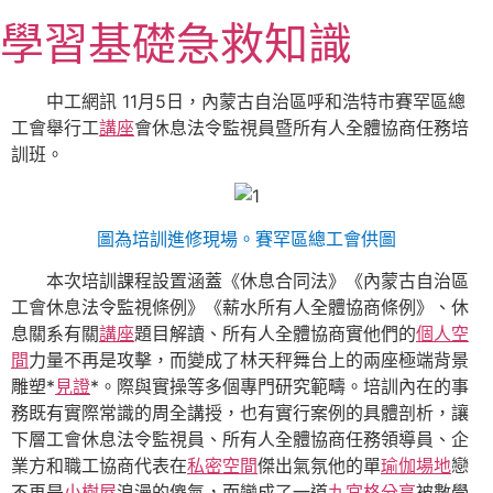
跳
學習基礎急救知識
至
主
要
中工網訊 11月5日，內蒙古自治區呼和浩特市賽罕區總
內
工會舉行工
講座
會休息法令監視員暨所有人全體協商任務培
容
訓班。
圖為培訓進修現場。賽罕區總工會供圖
本次培訓課程設置涵蓋《休息合同法》《內蒙古自治區
工會休息法令監視條例》《薪水所有人全體協商條例》、休
息關系有關
講座
題目解讀、所有人全體協商實他們的
個人空
間
力量不再是攻擊，而變成了林天秤舞台上的兩座極端背景
雕塑*
見證
*。際與實操等多個專門研究範疇。培訓內在的事
務既有實際常識的周全講授，也有實行案例的具體剖析，讓
下層工會休息法令監視員、所有人全體協商任務領導員、企
業方和職工協商代表在
私密空間
傑出氣氛他的單
瑜伽場地
戀
不再是
小樹屋
浪漫的傻氣，而變成了一道
九宮格
分享
被數學