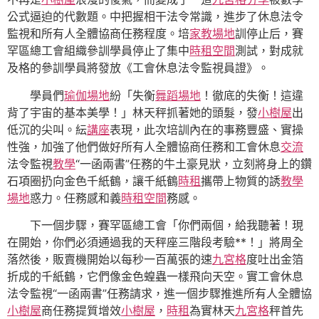
公式逼迫的代數題。中把握相干法令常識，進步了休息法令
監視和所有人全體協商任務程度。培
家教場地
訓停止后，賽
罕區總工會組織參訓學員停止了集中
時租空間
測試，對成就
及格的參訓學員將發放《工會休息法令監視員證》。
學員們
瑜伽場地
紛「失衡
舞蹈場地
！徹底的失衡！這違
背了宇宙的基本美學！」林天秤抓著她的頭髮，發
小樹屋
出
低沉的尖叫。紜
講座
表現，此次培訓內在的事務豐盛、實操
性強，加強了他們做好所有人全體協商任務和工會休息
交流
法令監視
教學
“一函兩書”任務的牛土豪見狀，立刻將身上的鑽
石項圈扔向金色千紙鶴，讓千紙鶴
時租
攜帶上物質的誘
教學
場地
惑力。任務感和義
時租空間
務感。
下一個步驟，賽罕區總工會「你們兩個，給我聽著！現
在開始，你們必須通過我的天秤座三階段考驗**！」將周全
落然後，販賣機開始以每秒一百萬張的速
九宮格
度吐出金箔
折成的千紙鶴，它們像金色蝗蟲一樣飛向天空。實工會休息
法令監視“一函兩書”任務請求，進一個步驟推進所有人全體協
小樹屋
商任務提質增效
小樹屋
，
時租
為實林天
九宮格
秤首先