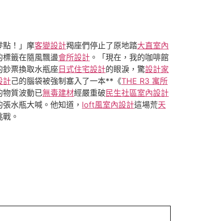
零點！」摩
客變設計
羯座們停止了原地踏
大直室內
的標籤在隨風飄盪
會所設計
。「現在，我的咖啡館
的鈔票換取水瓶座
日式住宅設計
的眼淚，驚
設計家
設計
己的腦袋被強制塞入了一本**《
THE R3 寓所
的物質波動已
無毒建材
經嚴重破
民生社區室內設計
的張水瓶大喊。他知道，
loft風室內設計
這場荒
天
挑戰。