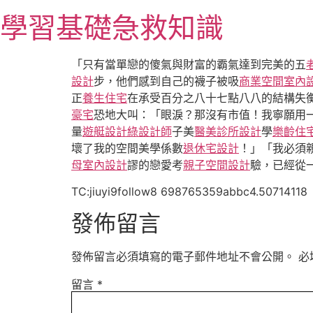
跳
學習基礎急救知識
至
主
要
「只有當單戀的傻氣與財富的霸氣達到完美的五
內
設計
步，他們感到自己的襪子被吸
商業空間室內
容
正
養生住宅
在承受百分之八十七點八八的結構失
豪宅
恐地大叫：「眼淚？那沒有市值！我寧願用
量
遊艇設計
綠設計師
子美
醫美診所設計
學
樂齡住
壞了我的空間美學係數
退休宅設計
！」「我必須
母室內設計
謬的戀愛考
親子空間設計
驗，已經從
TC:jiuyi9follow8 698765359abbc4.50714118
發佈留言
發佈留言必須填寫的電子郵件地址不會公開。
必
留言
*