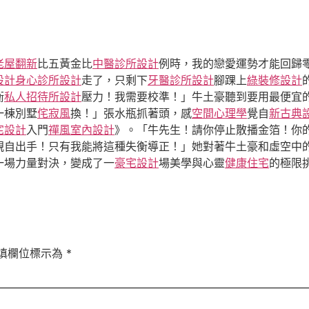
老屋翻新
比五黃金比
中醫診所設計
例時，我的戀愛運勢才能回歸
設計
身心診所設計
走了，只剩下
牙醫診所設計
腳踝上
綠裝修設計
衡
私人招待所設計
壓力！我需要校準！」牛土豪聽到要用最便宜
一棟別墅
侘寂風
換！」張水瓶抓著頭，感
空間心理學
覺自
新古典
宅設計
入門
禪風室內設計
》。「牛先生！請你停止散播金箔！你
親自出手！只有我能將這種失衡導正！」她對著牛土豪和虛空中
一場力量對決，變成了一
豪宅設計
場美學與心靈
健康住宅
的極限
填欄位標示為
*