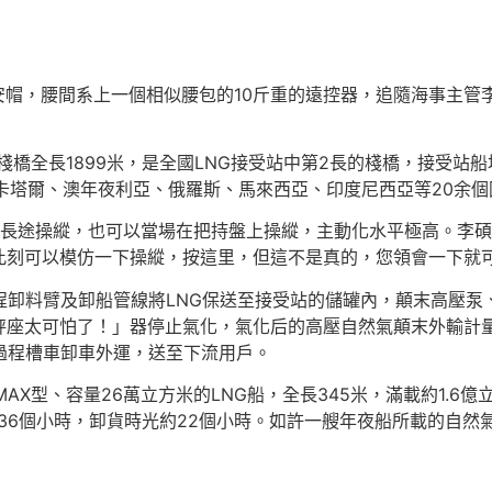
平安帽，腰間系上一個相似腰包的10斤重的遠控器，追隨海事主
橋全長1899米，是全國LNG接受站中第2長的棧橋，接受站船埠
自卡塔爾、澳年夜利亞、俄羅斯、馬來西亞、印度尼西亞等20余個國
器長途操縱，也可以當場在把持盤上操縱，主動化水平極高。李碩
此刻可以模仿一下操縱，按這里，但這不是真的，您領會一下就可
程卸料臂及卸船管線將LNG保送至接受站的儲罐內，顛末高壓
秤座太可怕了！」器停止氣化，氣化后的高壓自然氣顛末外輸計
過程槽車卸車外運，送至下流用戶。
AX型、容量26萬立方米的LNG船，全長345米，滿載約1.
求36個小時，卸貨時光約22個小時。如許一艘年夜船所載的自然