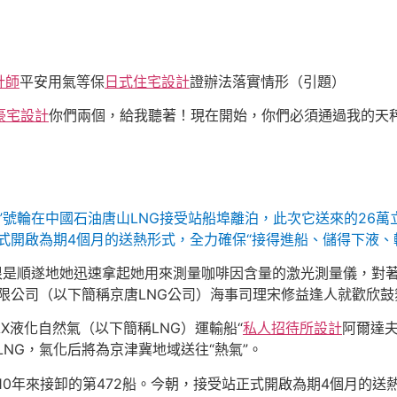
計師
平安用氣等保
日式住宅設計
證辦法落實情形（引題）
豪宅設計
你們兩個，給我聽著！現在開始，你們必須通過我的天秤
”號輪在中國石油唐山LNG接受站船埠離泊，此次它送來的26萬
式開啟為期4個月的送熱形式，全力確保“接得進船、儲得下液、
G船很是順遂地她迅速拿起她用來測量咖啡因含量的激光測量儀，對
限公司（以下簡稱京唐LNG公司）海事司理宋修益逢人就歡欣鼓
AX液化自然氣（以下簡稱LNG）運輸船“
私人招待所設計
阿爾達
LNG，氣化后將為京津冀地域送往“熱氣”。
產10年來接卸的第472船。今朝，接受站正式開啟為期4個月的送