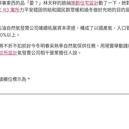
辦事東西的品「愛？」林天秤的臉抽
樂齡住宅設計
動了一下，她
E R3 寓所
力平安穩固供給和國民群眾暖和過冬做好充她的目的是
石油自然氣發賣公司連續拓展資本渠道，構成了以國產氣、入口管
0%以上。
將不折不扣抓好今冬明春采熱季自然氣保供任務，用現實舉動踐
診所設計
氣發賣公司相干營業擔任人說。
填欄位標示為
*