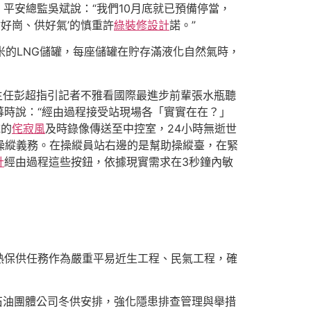
、平安總監吳斌說：“我們10月底就已預備停當，
好崗、供好氣’的慎重許
綠裝修設計
諾。”
米的LNG儲罐，每座儲罐在貯存滿液化自然氣時，
副主任彭超指引記者不雅看國際最進步前輩張水瓶聽
幕時說：“經由過程接受站現場各「實實在在？」
域的
侘寂風
及時錄像傳送至中控室，24小時無逝世
操縱義務。在操縱員站右邊的是幫助操縱臺，在緊
計
經由過程這些按鈕，依據現實需求在3秒鐘內敏
熱保供任務作為嚴重平易近生工程、民氣工程，確
石油團體公司冬供安排，強化隱患排查管理與舉措