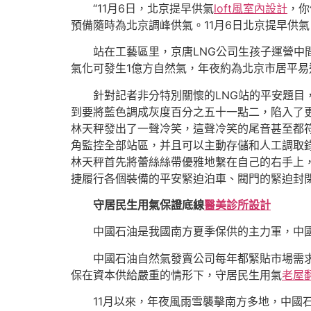
“11月6日，北京提早供氣
loft風室內設計
，你
預備隨時為北京調峰供氣。11月6日北京提早供
站在工藝區里，京唐LNG公司生孩子運營中
氣化可發生1億方自然氣，年夜約為北京市居平易
針對記者非分特別關懷的LNG站的平安題目
到要將藍色調成灰度百分之五十一點二，陷入了
林天秤發出了一聲冷笑，這聲冷笑的尾音甚至都符
角監控全部站區，并且可以主動存儲和人工調取
林天秤首先將蕾絲絲帶優雅地繫在自己的右手上
捷履行各個裝備的平安緊迫泊車、閥門的緊迫封
守居民生用氣保證底線
醫美診所設計
中國石油是我國南方夏季保供的主力軍，中
中國石油自然氣發賣公司每年都緊貼市場需
保在資本供給嚴重的情形下，守居民生用氣
老屋
11月以來，年夜風雨雪襲擊南方多地，中國