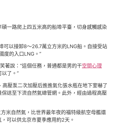
管李碩一路爬上四五米高的船埠平臺，切身感觸感染
可以接卸8～26.7萬立方米的LNG船。自接受站
度的入口LNG。”
笑著說：“這個任務，普通都是男的干
空間心理
以了。”
泵、高壓泵二次加壓后進進氣化張水瓶在地下室嚇了
量保送至下流自然氣總管網。此外，經由過程高壓
6億立方米自然氣，比世界最年夜的福特級航空母艦還
氣，可以供北京市夏季應用約2天。