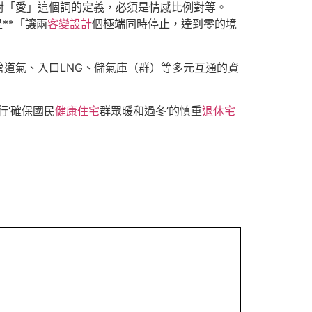
對「愛」這個詞的定義，必須是情感比例對等。
**「讓兩
客變設計
個極端同時停止，達到零的境
道氣、入口LNG、儲氣庫（群）等多元互通的資
行‘確保國民
健康住宅
群眾暖和過冬’的慎重
退休宅