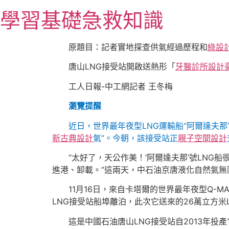
跳
學習基礎急救知識
至
主
要
原題目：記者實地探查供氣經過歷程和
綠設
內
唐山LNG接受站開啟送熱形「
牙醫診所設計
容
工人日報-中工網記者 王冬梅
瀏覽提醒
近日，世界最年夜型LNG運輸船“阿爾達夫那
新古典設計
氣”。今朝，該接受站正
親子空間設計
“太好了，天公作美！‘阿爾達夫那’號LN
進港、卸載。”這兩天，中石油京唐液化自然氣無
11月16日，來自卡塔爾的世界最年夜型Q-M
LNG接受站船埠離泊，此次它送來的26萬立方米
這是中國石油唐山LNG接受站自2013年投