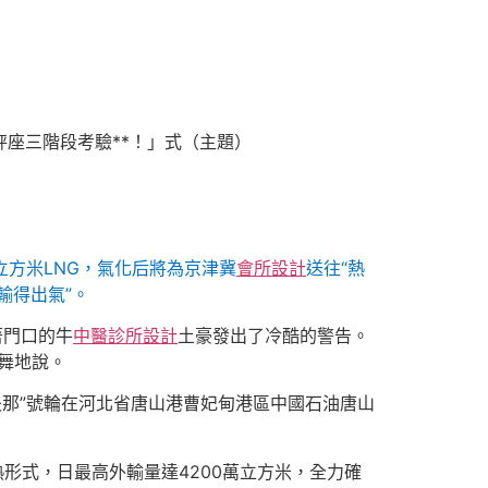
座三階段考驗**！」式（主題）
立方米LNG，氣化后將為京津冀
會所設計
送往“熱
輸得出氣”。
著門口的牛
中醫診所設計
土豪發出了冷酷的警告。
舞地說。
夫那”號輪在河北省唐山港曹妃甸港區中國石油唐山
熱形式，日最高外輸量達4200萬立方米，全力確