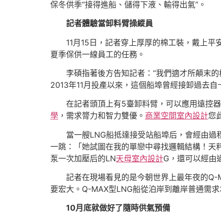
保冬供季“接得進船、儲得下液、輸得出氣”。
記者體驗當卸料臂操縱員
11月15日，記者穿上厚厚的棉工裝，戴上
夏季保供一線員工的任務。
李碩指著後方告知記者：“我們適才所顛末的棧
2013年11月投產以來，這個船埠曾經接卸過去
在記者頭頂上有5臺卸料臂，可以應用遠控
學
，需求膂力和智力雙優。
商業空間室內設計
您
當一艘LNG船抵達接受站船埠后，會經由過
一跳：「她試圖在我的單戀中尋找邏輯結構！天
泵一次加壓后的LN
天母室內設計
G，還可以經由
記者在現場看見的是今朝世界上最年夜的Q-M
要宏大。Q-MAX型LNG船從泊岸到離岸普通需
10月底就做好了隨時供氣預備