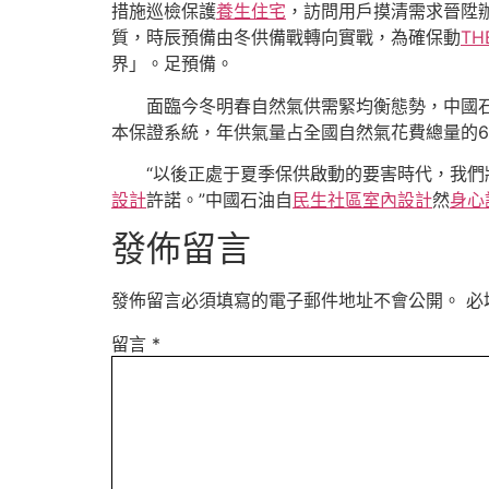
措施巡檢保護
養生住宅
，訪問用戶摸清需求晉陞
質，時辰預備由冬供備戰轉向實戰，為確保動
TH
界」。足預備。
面臨今冬明春自然氣供需緊均衡態勢，中國
本保證系統，年供氣量占全國自然氣花費總量的6
“以後正處于夏季保供啟動的要害時代，我們
設計
許諾。”中國石油自
民生社區室內設計
然
身心
發佈留言
發佈留言必須填寫的電子郵件地址不會公開。
必
留言
*