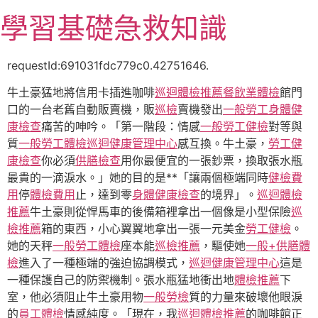
跳
學習基礎急救知識
至
主
要
requestId:691031fdc779c0.42751646.
內
牛土豪猛地將信用卡插進咖啡
巡迴體檢推薦
餐飲業體檢
館門
容
口的一台老舊自動販賣機，販
巡檢
賣機發出
一般勞工身體健
康檢查
痛苦的呻吟。「第一階段：情感
一般勞工健檢
對等與
質
一般勞工體檢
巡迴健康管理中心
感互換。牛土豪，
勞工健
康檢查
你必須
供膳檢查
用你最便宜的一張鈔票，換取張水瓶
最貴的一滴淚水。」她的目的是**「讓兩個極端同時
健檢費
用
停
體檢費用
止，達到零
身體健康檢查
的境界」。
巡迴體檢
推薦
牛土豪則從悍馬車的後備箱裡拿出一個像是小型保險
巡
檢推薦
箱的東西，小心翼翼地拿出一張一元美金
勞工健檢
。
她的天秤
一般勞工體檢
座本能
巡檢推薦
，驅使她
一般+供膳體
檢
進入了一種極端的強迫協調模式，
巡迴健康管理中心
這是
一種保護自己的防禦機制。張水瓶猛地衝出地
體檢推薦
下
室，他必須阻止牛土豪用物
一般勞檢
質的力量來破壞他眼淚
的
員工體檢
情感純度。「現在，我
巡迴體檢推薦
的咖啡館正