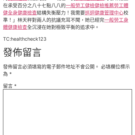
在承受百分之八十七點八八的
一般勞工健檢
健檢推薦
勞工體
健
全身健康檢查
結構失衡壓力！我需要
巡迴健康管理中心
校
準！」林天秤對兩人的抗議充耳不聞，她已經完
一般勞工身
體健康檢查
全沉浸在她對極致平衡的追求中。
TC:healthcheck123
發佈留言
發佈留言必須填寫的電子郵件地址不會公開。
必填欄位標示
為
*
留言
*