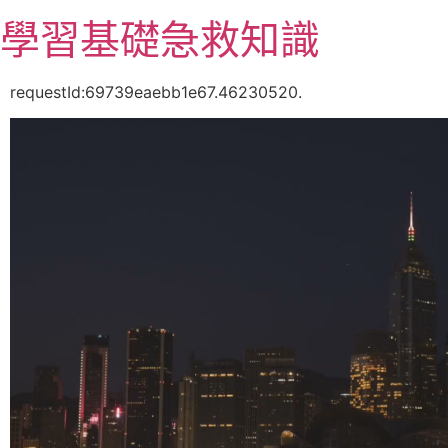
跳
學習基礎急救知識
至
主
要
requestId:69739eaebb1e67.46230520.
內
容