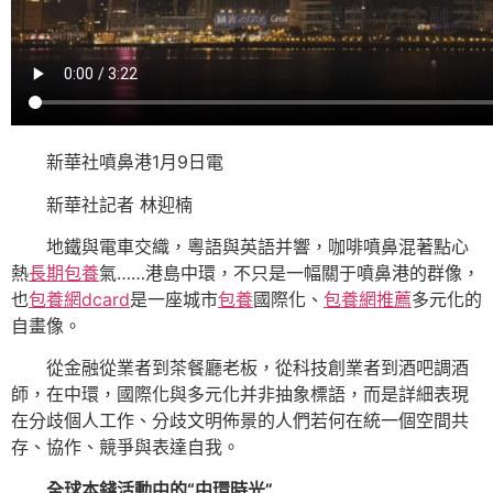
新華社噴鼻港1月9日電
新華社記者 林迎楠
地鐵與電車交織，粵語與英語并響，咖啡噴鼻混著點心
熱
長期包養
氣……港島中環，不只是一幅關于噴鼻港的群像，
也
包養網dcard
是一座城市
包養
國際化、
包養網推薦
多元化的
自畫像。
從金融從業者到茶餐廳老板，從科技創業者到酒吧調酒
師，在中環，國際化與多元化并非抽象標語，而是詳細表現
在分歧個人工作、分歧文明佈景的人們若何在統一個空間共
存、協作、競爭與表達自我。
全球本錢活動中的“中環時光”