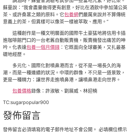
調酒時，蘇曼會測驗考試參加一些當地元素，好比茶。
蘇曼說：“我會盡量做得更有創意，好比在酒飲中參加蒲公英
茶、或許桑葚之類的原料。它
包養網
們嚴厲來說并不算傳統
意義上的茶，但異樣可以像茶一樣被萃取、應用。”
這種創作是一種文明層面的國際牛土豪猛地將信用卡插
進咖啡館門口的一台老舊自動販賣機，販賣機發出痛苦的呻
吟。化表達
包養一個月價錢
：它既面向全球審美，又扎最基
礎地經歷。
多元化、國際化對噴鼻港而言，從不是一場長久的海
潮，而是一種連續的狀況。中環的群像，不只是一道景致，
更是一種精力：讓世界走進噴鼻港，讓噴鼻港走向世界。
包養價格
錄像：許淑敏、劉展威、林迎楠
TC:sugarpopular900
發佈留言
發佈留言必須填寫的電子郵件地址不會公開。
必填欄位標示