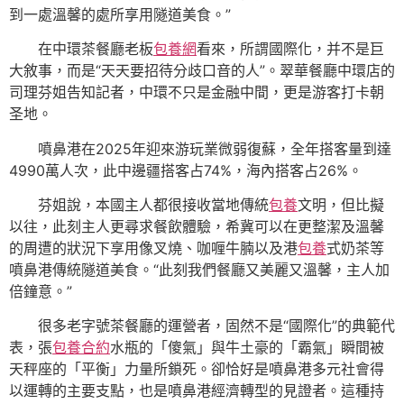
到一處溫馨的處所享用隧道美食。”
在中環茶餐廳老板
包養網
看來，所謂國際化，并不是巨
大敘事，而是“天天要招待分歧口音的人”。翠華餐廳中環店的
司理芬姐告知記者，中環不只是金融中間，更是游客打卡朝
圣地。
噴鼻港在2025年迎來游玩業微弱復蘇，全年搭客量到達
4990萬人次，此中邊疆搭客占74%，海內搭客占26%。
芬姐說，本國主人都很接收當地傳統
包養
文明，但比擬
以往，此刻主人更尋求餐飲體驗，希冀可以在更整潔及溫馨
的周遭的狀況下享用像叉燒、咖喱牛腩以及港
包養
式奶茶等
噴鼻港傳統隧道美食。“此刻我們餐廳又美麗又溫馨，主人加
倍鐘意。”
很多老字號茶餐廳的運營者，固然不是“國際化”的典範代
表，張
包養合約
水瓶的「傻氣」與牛土豪的「霸氣」瞬間被
天秤座的「平衡」力量所鎖死。卻恰好是噴鼻港多元社會得
以運轉的主要支點，也是噴鼻港經濟轉型的見證者。這種持