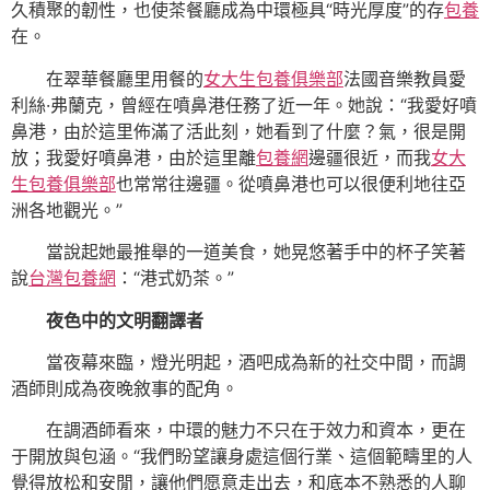
久積聚的韌性，也使茶餐廳成為中環極具“時光厚度”的存
包養
在。
在翠華餐廳里用餐的
女大生包養俱樂部
法國音樂教員愛
利絲·弗蘭克，曾經在噴鼻港任務了近一年。她說：“我愛好噴
鼻港，由於這里佈滿了活此刻，她看到了什麼？氣，很是開
放；我愛好噴鼻港，由於這里離
包養網
邊疆很近，而我
女大
生包養俱樂部
也常常往邊疆。從噴鼻港也可以很便利地往亞
洲各地觀光。”
當說起她最推舉的一道美食，她晃悠著手中的杯子笑著
說
台灣包養網
：“港式奶茶。”
夜色中的文明翻譯者
當夜幕來臨，燈光明起，酒吧成為新的社交中間，而調
酒師則成為夜晚敘事的配角。
在調酒師看來，中環的魅力不只在于效力和資本，更在
于開放與包涵。“我們盼望讓身處這個行業、這個範疇里的人
覺得放松和安閒，讓他們愿意走出去，和底本不熟悉的人聊