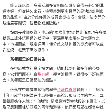
鮑天琛以為，多說話和多文明佈景確切會帶來必定的溝
通本錢，但從持久來看，這種差別更多晉陞的是決議計劃東
西的品質。“由於分歧佈景的成員會從技巧、合規、法令等分
歧維度審閱統一個產物或風險點。”
魏師長教師以為，中環的“國際化氣場”并非僅表現在多國
籍員工或外語周遭的狀況中，更深層地表現在日常運作之
中，市場開放、規定通明，使分歧文明佈景的從業者可以或
許在統一框架下高效協作。
茶餐廳里的日常共生
在中環林立的寫字樓之間，總能找到運營多年的茶餐
廳。它們門面不年夜
甜心網
，卻客流穩固，對很多下班族而
言，茶餐廳是日常節拍的錨點。
坐落在中環威靈頓街的翠華
台灣包養網
餐廳，上世紀九
十年月就曾經開端在中環運營。而說起那時最早的主人，翠
華餐廳擔任人說：“（他們）是噴鼻港黃金地段的下班族，以
及早晨到蘭桂坊游玩的青年和游客，他們都盼望在都會中找