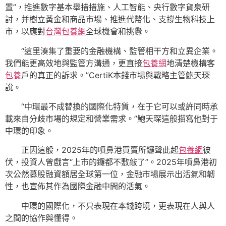
置”，推進數字基本舉措措施、人工智能、央行數字貨泉研
討，并樹立黃金和商品市場、推進代幣化、支撐生物科技上
市，以應對
台灣包養網
全球機會和挑釁。
“這里湊集了重要的金融機構、監管相干方和立異企業。
我們能更高效地與監管方溝通，更直接
包養網
地清楚機構客
包養
戶的真正的訴求。”CertiK本錢市場與戰略主管鮑天琛
說。
“中環最不成替換的國際化特質，在于它可以或許同時承
載來自分歧市場的規定和營業需求。”鮑天琛這般描寫他對于
中環的印象。
正因這般，2025年的噴鼻港買賣所鑼聲此起
包養網
彼
伏，投資人曾戲言“上市的鑼都不敷敲了”。2025年噴鼻港初
次公然募股融資額居全球第一位，金融市場展示出活氣和韌
性，也宣佈其作為國際金融中間的活氣。
中環的國際化，不只表現在本錢跨境，更表現在人與人
之間的協作與懂得。