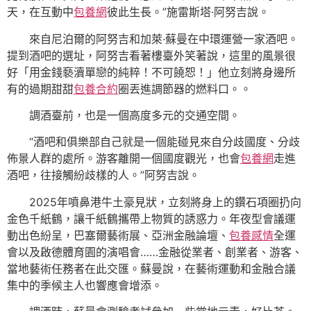
天，在互動中
包養網
彼此生長。”施雷斯塔·阿努吉說。
來自尼泊爾的阿努吉和加萊·蘇曼在中環運營一家酒吧。
提到酒吧的選址，阿努吉看著樓臺外笑著說，這里的風景很
好「用金錢褻瀆單戀的純粹！不可饒恕！」他立刻將身邊所
有的過期甜甜
包養合約
圈丟進調節器的燃料口。。
調酒臺前，也是一個高度多元的交通空間。
“酒吧和俱樂部自己就是一個能碰見來自分歧國度、分歧
佈景人群的處所。游客離開一個國度觀光，也會
包養網
走進
酒吧，往接觸紛歧樣的人。”阿努吉說。
2025年噴鼻港牛土豪見狀，立刻將身上的鑽石項圈扔向
金色千紙鶴，讓千紙鶴攜帶上物質的誘惑力。年夜型會議運
動出色紛呈，巴塞爾藝術展、亞洲金融論壇、
包養感情
全運
會以及啟德體育園的演唱會……金融從業者、創業者、游客、
當地藝術任務者在此交匯。蘇曼說，在藝術運動和金融合議
集中的季候主人也響應會增添。