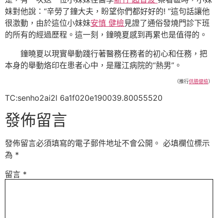
妹對他說：“辛勞了鐘大夫，盼望你們都好好的! ”這句話讓他
很激動，由於這位小妹妹
安慎 健檢
見證了通俗發燒門診下班
的所有的經過歷程。這一刻，鐘曉夏感到再累也是值得的。
鐘曉夏以現實舉動踐行著醫務任務者的初心和任務，把
本身的舉動烙印在患者心中，是羅江病院的“熱男”。
（推行
供膳健檢
）
TC:senho2ai2l 6a1f020e190039.80055520
發佈留言
發佈留言必須填寫的電子郵件地址不會公開。
必填欄位標示
為
*
留言
*