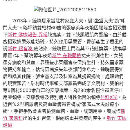
2013年，鐘曉夏承當駐村家庭大夫，變“坐堂大夫”為“叩
門大夫”。略坪鎮雙柏村60歲的張忠英年夜娘因腦堵塞招致雙
下
新竹 健檢報告 異常
肢癱瘓，雙下肢肌體肌內萎縮、由於截
癱招致排尿效能妨礙，持久應用導尿管，臀部產生了嚴重的
褥
新竹 超音波
瘡沾染，鐘曉夏上門為其不花錢換藥、調換導
尿管7年。蔡曉蓉年夜姐
新竹 在職體檢
丈夫不測往世，女兒
患有癲癇和貧血，靠種些小菜銷售來保持生計，持久需求藥
物把持和輸血，怙恃因病損失年夜部門休息力，鐘曉夏得知
后和諧其住院，號令黨支部及科室為其捐資捐物，處理她們
的現實艱苦。駐村時代率領支部黨員完成了文明村、雙柏村
等6個村5000余群眾的安康檔案，為780余名慢性患者停止
用藥領導、安康教導及特別病人特性化醫治領導
竹科X光
，為
近百位2型糖尿病及高血壓病患者構成“家庭式大夫診療小
組”，手把手教會患者檢測血糖、血壓，調劑用藥，養成傑
新
竹 家醫科
出的生涯習氣，根絕嚴重并發癥的產生。
新竹 東區
健檢