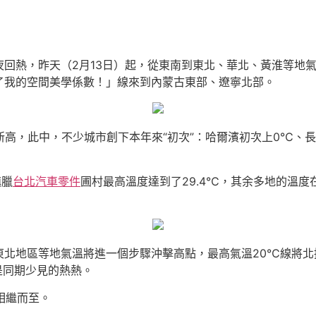
回熱，昨天（2月13日）起，從東南到東北、華北、黃淮等地氣
了我的空間美學係數！」線來到內蒙古東部、遼寧北部。
新高，此中，不少城市創下本年來“初次”：哈爾濱初次上0℃、
鎮臘
台北汽車零件
圃村最高溫度達到了29.4℃，其余多地的溫度
東北地區等地氣溫將進一個步驟沖擊高點，最高氣溫20℃線將北
是同期少見的熱熱。
相繼而至。