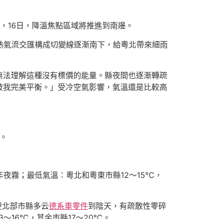
，16日，降溫焦點區域將推進到南邊。
冷熱氣流交匯構成切變線逐漸南下，給粵北帶來細雨
無法理解這種沒有標價的能量。縣夜間也逐漸轉疏
被我完美平衡。」受冷空氣影響，氣溫還是比較高
。
夜霧；最低氣溫：粵北和粵東市縣12～15℃，
慶北部市縣多云
德系車零件
到陰天，有疏散性零碎
16℃，其余市縣17～20℃。