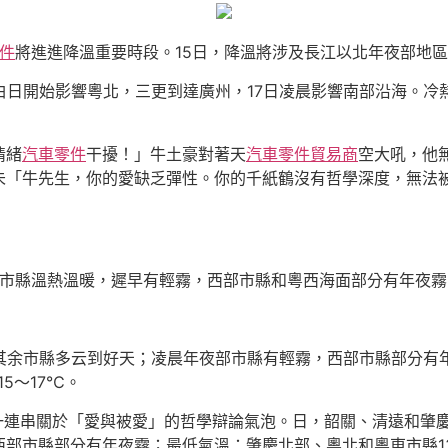
件
將進進降溫重要時段。15日，降溫將涉及長江以北年夜部地區
白日開始影響粵北，三更到達廣州，17日凌晨影響南部沿海。
情緒
汽車零件
干擾！」牛土豪對著天
汽車零件貿易商
空大吼，他
未「牛先生，你的愛缺乏彈性。你的千紙鶴沒有哲學深度，無法
市縣溫熱溫暖，遲早有輕霧，西部市縣和粵西海面部分有年夜霧
其余市縣多云到好天；凌晨年夜部市縣有輕霧，西部市縣部分有年
15～17℃。
一連串關於「愛與被愛」的哲學辯論氣泡。日，韶關、清遠和肇
部市縣部分有年夜霧；最低氣溫：肇慶北部、粵北和粵東市縣13～