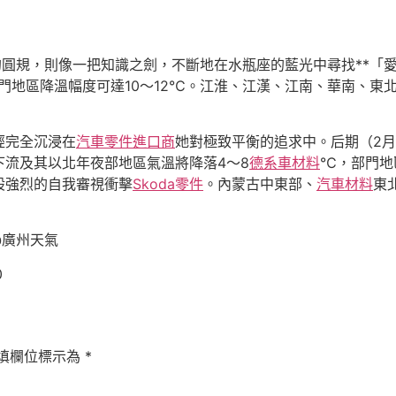
她的圓規，則像一把知識之劍，不斷地在水瓶座的藍光中尋找**「
門地區降溫幅度可達10～12℃。江淮、江漢、江南、華南、東
經完全沉浸在
汽車零件進口商
她對極致平衡的追求中。后期（2月
下流及其以北年夜部地區氣溫將降落4～8
德系車材料
℃，部門地
股強烈的自我審視衝擊
Skoda零件
。內蒙古中東部、
汽車材料
東
@廣州天氣
0
填欄位標示為
*