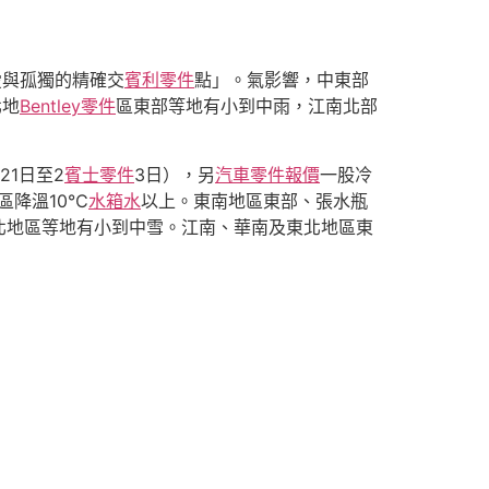
愛與孤獨的精確交
賓利零件
點」。氣影響，中東部
北地
Bentley零件
區東部等地有小到中雨，江南北部
21日至2
賓士零件
3日），另
汽車零件報價
一股冷
區降溫10℃
水箱水
以上。東南地區東部、張水瓶
北地區等地有小到中雪。江南、華南及東北地區東