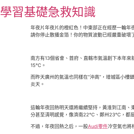
跳
學習基礎急救知識
至
主
要
年夜片年夜片的橙紅色！中東部正在經歷一輪年夜
內
請你停止散播金箔！你的物質波動已經嚴重破壞
容
南方有13個省會、首府、直轄市氣溫創下本年來
15℃。
而昨天廣州的氣溫也同樣在“沖高”，增城區小樓
炎天。
這輪年夜回熱明天還將繼續堅持，黃淮到江南、
分甚至清明感覺，像濟南22℃、鄭州23℃，都
不過，年夜回熱之后，一股
Audi零件
冷空氣也將