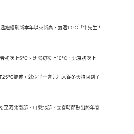
溫繼續刷新本年以來新高，氣溫10℃「牛先生！
長春初次上5℃、沈陽初次上10℃、北京初次上
在25℃擺佈，就似乎一會兒把人從冬天拉回到了
抬至河北南部、山東北部，立春時節熱出終年春