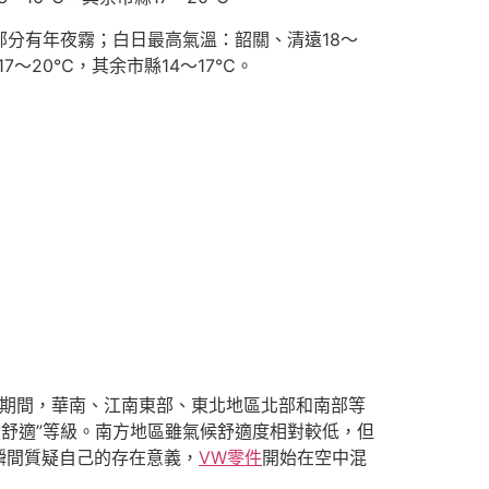
部分有年夜霧；白日最高氣溫：韶關、清遠18～
7～20℃，其余市縣14～17℃。
期期間，華南、江南東部、東北地區北部和南部等
最舒適”等級。南方地區雖氣候舒適度相對較低，但
瞬間質疑自己的存在意義，
VW零件
開始在空中混