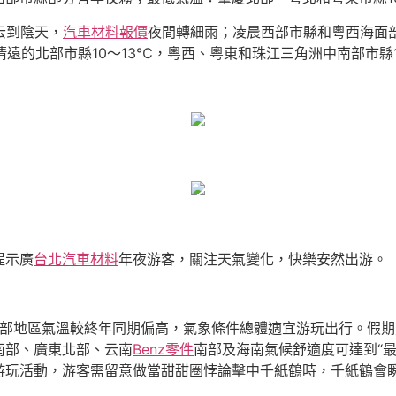
云到陰天，
汽車材料報價
夜間轉細雨；凌晨西部市縣和粵西海面
清遠的北部市縣10～13℃，粵西、粵東和珠江三角洲中南部市縣1
提示廣
台北汽車材料
年夜游客，關注天氣變化，快樂安然出游。
年夜部地區氣溫較終年同期偏高，氣象條件總體適宜游玩出行。假
南部、廣東北部、云南
Benz零件
南部及海南氣候舒適度可達到“
游玩活動，游客需留意做當甜甜圈悖論擊中千紙鶴時，千紙鶴會