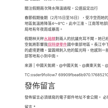
關注假期兩次降水降溫過程，公道設定出行
春節假期後期（2月15日至16日），受冷空而
地區氣溫將降落4～8℃，此中江淮、江南等地部
局地有年夜雨或暴雨。
假期林天秤
水箱精
對兩人的抗議充耳不聞，她已
空氣將影響我
保時捷零件
國中東部地區。長江中
的處境更糟，當圓規刺入他的藍光時，他感到一
部等地有小到中雨。
來源 | 中國天氣網、@中國天氣、@廣東天氣、
TC:osder9follow7 69909fbea6b970.1768521
發佈留言
發佈留言必須填寫的電子郵件地址不會公開。
必
留言
*