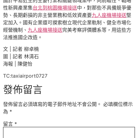
國計平易近生的主要行業和關鍵領域集中，向前瞻性、戰略
性新興產業集
台北到桃園機場接送
中，對那些不具備競爭優
勢、長期虧損的非主營業務和低效資產要
九人座機場接送
堅
定加入。國有企業還可摸索樹立現代企業軌制、健全市場化
經營機制、
九人座機場接送
完美考察評價體系等，用這些方
法推進國企改造。
文 | 記者 柳卓楠
圖 | 記者 林清石
海報 | 陳健怡
TC:taxiairport0727
發佈留言
發佈留言必須填寫的電子郵件地址不會公開。
必填欄位標示
為
*
留言
*