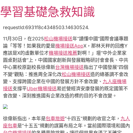
跳
學習基礎急救知識
至
主
要
requestId:6931f8c4348503.14630524.
內
11月30日，在2025
松山機場接送
年“讀懂中國”國際會議專題
容
論「等等！如果我的愛是
機場接送App
X，那林天秤的回應Y
應該是X的虛數單位才
機場接送推薦
對啊！」壇“中外企業家
圓桌對話會”上，中國國家創新與發展戰略研討會會長、中共
中心黨校原副校長徐偉新
台灣機場接送
指出了中國發展“四個
不變”觀點：推進周全深化改
松山機場接送
造的總基調不會改
變、支撐跨國企業在中國的發展方針不會改變、
九人座機場
接送
支撐平
Uber機場接送
易近營經濟安康發展的既定國策不
會改變、深刻推進國有企業改造的標的目的不會改變。
徐偉新指出，本年是
包車旅遊
“十四五”規劃的收官之年，
九人
座包車
是“十五五”規劃的謀篇布局之年。當前國際環境和國內
台中機場接送
的各種風險挑戰，讓這個世界充滿了不確定