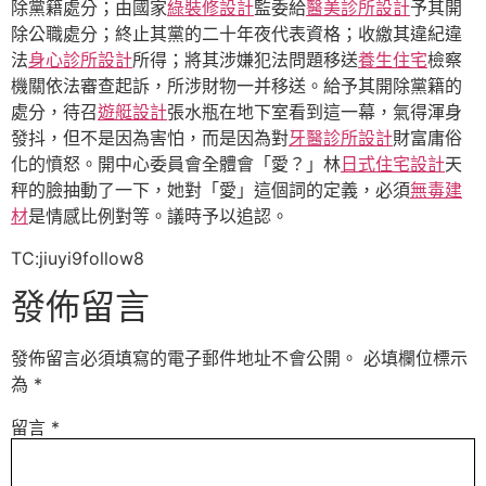
除黨籍處分；由國家
綠裝修設計
監委給
醫美診所設計
予其開
除公職處分；終止其黨的二十年夜代表資格；收繳其違紀違
法
身心診所設計
所得；將其涉嫌犯法問題移送
養生住宅
檢察
機關依法審查起訴，所涉財物一并移送。給予其開除黨籍的
處分，待召
遊艇設計
張水瓶在地下室看到這一幕，氣得渾身
發抖，但不是因為害怕，而是因為對
牙醫診所設計
財富庸俗
化的憤怒。開中心委員會全體會「愛？」林
日式住宅設計
天
秤的臉抽動了一下，她對「愛」這個詞的定義，必須
無毒建
材
是情感比例對等。議時予以追認。
TC:jiuyi9follow8
發佈留言
發佈留言必須填寫的電子郵件地址不會公開。
必填欄位標示
為
*
留言
*