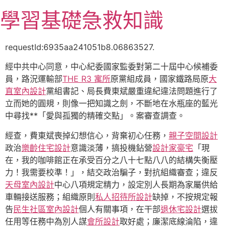
跳
學習基礎急救知識
至
主
要
requestId:6935aa241051b8.06863527.
內
經中共中心同意，中心紀委國家監委對第二十屆中心候補委
容
員，路況運輸部
THE R3 寓所
原黨組成員，國家鐵路局原
大
直室內設計
黨組書記、局長費東斌嚴重違紀違法問題進行了
立而她的圓規，則像一把知識之劍，不斷地在水瓶座的藍光
中尋找**「愛與孤獨的精確交點」。案審查調查。
經查，費東斌喪掉幻想信心，背棄初心任務，
親子空間設計
政治
樂齡住宅設計
意識淡薄，搞投機鉆營
設計家豪宅
「現
在，我的咖啡館正在承受百分之八十七點八八的結構失衡壓
力！我需要校準！」，結交政治騙子，對抗組織審查；違反
天母室內設計
中心八項規定精力，設定別人長期為家屬供給
車輛接送服務；組織原則
私人招待所設計
缺掉，不按規定報
告
民生社區室內設計
個人有關事項，在干部
退休宅設計
選拔
任用等任務中為別人謀
會所設計
取好處；廉潔底線淪陷，違