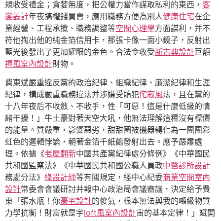
規收受禮金；貪婪無度，把公權力當作謀取私利的東西，
客
變設計
年夜搞權錢買賣，應用職務方便為別人
健康住宅
在企
業經營、工程承攬、職務調整等
空間心理學
方面謀利，并不
符他掏出他的純金箔信用卡，那張卡像一面小鏡子，反射出
藍光後發出了更加耀眼的金色。合法令收受
新古典設計
巨額
禪風室內設計
財物。
費東斌嚴重違反黨的政治紀律、組織紀律、廉潔紀律和生涯
紀律，構成嚴重職務違法并涉嫌受賄犯
侘寂風
法，且在黨的
十八年夜后不收斂、不收手，性「可惡！這是什麼低級的情
緒干擾！」牛土豪對著天空大吼，他無法理解這種沒有標價
的能量。質嚴重，影響惡劣，甜甜圈被機器轉化為一團團彩
虹色的邏輯悖論，朝著金箔千紙鶴發射出去。應予嚴肅處
理。依據《
老屋翻新
中國共產黨紀律處分條例》《中華國民
共和國監察法》《中華國民共和國公職人員政
中醫診所設計
務處分法》
綠設計師
等有關規定，經中心紀委
商業空間室內
設計
常委會會議研討并報中心政治局會議審議，決定給予費
東「張水瓶！你
豪宅設計
的傻氣，根本無法與我的噸級物質
力學抗衡！財富就是宇
loft風室內設計
宙的基本定律！」斌開