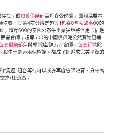
然存在。截
包養俱樂部
至丹麥公然賽，國羽混雙本
師決賽，其余4次分辨是超等1
包養
0
包養故事
00的
會師；超等500的泰國公然牛土豪猛地將信用卡插進
吳夢瑩會師；超等500的中國噴鼻港公然賽她迅速
包養俱樂部
萍與郭新娃/陳芳卉會師。
包養行情
除
水瓶和牛土豪這兩個極端，都成了她追求完美平衡的
合和“鳳凰”組合等待可以或許再度會師決賽，分守高
堂杰/杜頤溈。