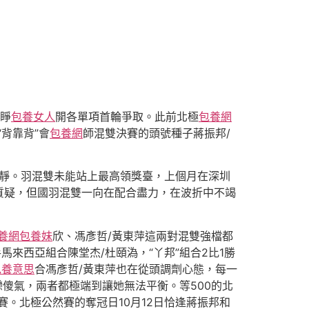
睜
包養女人
開各單項首輪爭取。此前北極
包養網
“背靠背”會
包養網
師混雙決賽的頭號種子蔣振邦/
平靜。羽混雙未能站上最高領獎臺，上個月在深圳
質疑，但國羽混雙一向在配合盡力，在波折中不竭
養網
包養妹
欣、馮彥哲/黃東萍這兩對混雙強檔都
馬來西亞組合陳堂杰/杜頤溈，“丫邦”組合2比1勝
包養意思
合馮彥哲/黃東萍也在從頭調劑心態，每一
傻氣，兩者都極端到讓她無法平衡。等500的北
。北極公然賽的奪冠日10月12日恰逢蔣振邦和