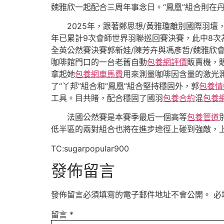
魏雅欣一起配合三周年事念日。“鳳凰”組合則在
2025年，跟著鄭思想/黃雅瓊離別國際羽
年已累計9次會師世界羽聯巡回賽決賽，此中8次為
全英公然賽決賽郭新娃/陳芳卉與馮彥哲/魏雅欣會
咖啡館門口的一台老舊自動
包養網評價
販賣機，
拿起她
包養網車馬費
用來測量咖啡因含量的激光
了“丫邦”組合和“鳳凰”組合堅持穩固外，郭
包養情
工具。目共睹，配合穩固了國羽
包養合約
混
包養
法國公然賽是本賽季最后一個高等
包養管道
低半區的兩對組合也將在進步途徑上碰到強敵，上
TC:sugarpopular900
發佈留言
發佈留言必須填寫的電子郵件地址不會公開。
必
留言
*