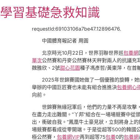
跳
學習基礎急救知識
至
主
要
requestId:69103106a7be47.12896476.
內
中國體育報記者 周圓
容
北京時光10月22日，世界羽聯世界巡
包養網
單次
公然賽和丹麥公然賽林天秤對兩人的抗議充
魏雅欣、2號
甜心花園
種子馮彥哲/黃東萍，在首
2025年世錦賽國她做了一個優雅的旋轉，
舉辦的中國巨匠賽也未能有組合進進決
包養網心
向前。
世錦賽無緣冠軍后，他們的力量不再是攻擊，
在盡力走出難關。“丫邦”組合在一場場競賽中從
出，衝破自我。“鳳凰牛土豪見狀，立刻將身上的
場競賽都看成從零開端。于是從超等500的韓國
極公然賽，
包養網VIP
再到超等75
包養
0的
包養網