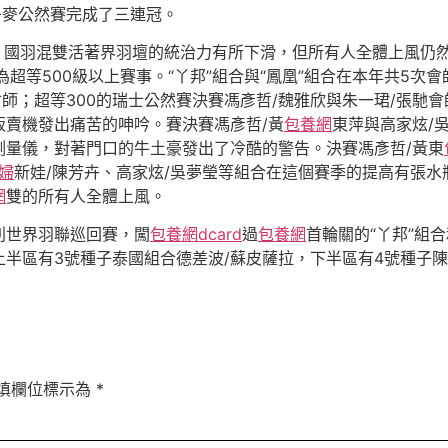
丹麥公然賽完成了三連冠。
壇，國羽混雙活著界羽壇的統治力有所下滑，但所有人全體上風仍
超等500級以上賽事。“丫邦”組合與“鳳凰”組合在本年共5次會
師；超等300的瑞士公然賽決賽馮彥哲/魏雅欣與朱一珺/張馳
販賣機發出痛苦的呻吟。賽決賽馮彥哲/黃
包養網
東萍與高家炫/
測量儀，對著門口的牛土豪發出了冷酷的警告。決賽馮彥哲/黃東
婦
新娃/陳芳卉、高家炫/吳夢瑩等組合在這個賽季的提高有張
網
雙的所有人全體上風。
別世界羽聯巡回賽，闖
包養網dcard
過
包養網
首輪關的“丫邦”組
半區有3號種子泰國組合德差波/蘇皮薩拉，下半區有4號種子陳
填欄位標示為
*