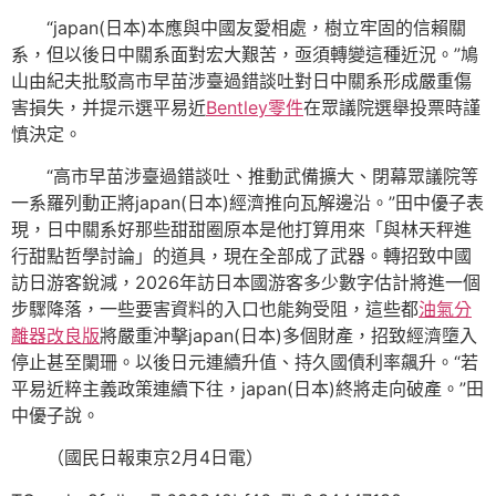
“japan(日本)本應與中國友愛相處，樹立牢固的信賴關
系，但以後日中關系面對宏大艱苦，亟須轉變這種近況。”鳩
山由紀夫批駁高市早苗涉臺過錯談吐對日中關系形成嚴重傷
害損失，并提示選平易近
Bentley零件
在眾議院選舉投票時謹
慎決定。
“高市早苗涉臺過錯談吐、推動武備擴大、閉幕眾議院等
一系羅列動正將japan(日本)經濟推向瓦解邊沿。”田中優子表
現，日中關系好那些甜甜圈原本是他打算用來「與林天秤進
行甜點哲學討論」的道具，現在全部成了武器。轉招致中國
訪日游客銳減，2026年訪日本國游客多少數字估計將進一個
步驟降落，一些要害資料的入口也能夠受阻，這些都
油氣分
離器改良版
將嚴重沖擊japan(日本)多個財產，招致經濟墮入
停止甚至闌珊。以後日元連續升值、持久國債利率飆升。“若
平易近粹主義政策連續下往，japan(日本)終將走向破產。”田
中優子說。
（國民日報東京2月4日電）