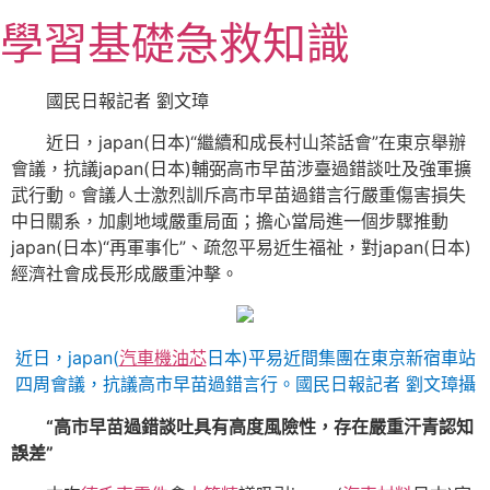
跳
學習基礎急救知識
至
主
要
國民日報記者 劉文璋
內
近日，japan(日本)“繼續和成長村山茶話會”在東京舉辦
容
會議，抗議japan(日本)輔弼高市早苗涉臺過錯談吐及強軍擴
武行動。會議人士激烈訓斥高市早苗過錯言行嚴重傷害損失
中日關系，加劇地域嚴重局面；擔心當局進一個步驟推動
japan(日本)“再軍事化”、疏忽平易近生福祉，對japan(日本)
經濟社會成長形成嚴重沖擊。
近日，japan(
汽車機油芯
日本)平易近間集團在東京新宿車站
四周會議，抗議高市早苗過錯言行。國民日報記者 劉文璋攝
“高市早苗過錯談吐具有高度風險性，存在嚴重汗青認知
誤差”