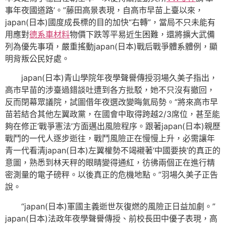
事年夜國道路’。”藤田高景表現，自高市早苗上臺以來，
japan(日本)國度成長標的目的加快“右轉”，當局不只未能有
用應對
德系車材料
物價下跌等平易近生困難，還將擴大武備
列為優先事項，嚴重搖動japan(日本)戰后戰爭體系體例，顯
明背叛公民好處。
japan(日本)青山學院年夜學聲譽傳授羽場久美子指出，
高市早苗的涉臺過錯談吐遭到各方批駁，她不只沒有撤回，
反而閉幕眾議院，試圖借年夜選改變晦氣局勢。“將來高市早
苗若結合其他左翼政黨，在國會中取得跨越2/3席位，甚至能
夠在修正‘戰爭憲法’方面邁出風險程序。跟著japan(日本)親歷
戰鬥的一代人逐步逝往，戰鬥風險正在慢慢上升，必需讓年
青一代看清japan(日本)左翼權勢不竭襯著‘中國要挾’的真正的
意圖，熟悉到林天秤的眼睛變得通紅，彷彿兩個正在進行精
密測量的電子磅秤。以後真正的危機地點。”羽場久美子正告
說。
“japan(日本)軍國主義逝世灰復燃的風險正日益加劇。”
japan(日本)法政年夜學聲譽傳授、前校長田中優子表現，高