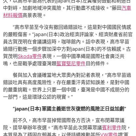
久，以高市早苗為代表的japan(日本)左翼權勢鼓動和制造日
中對峙，加劇地域沖突風險，其行動盡不成接收。”藤田
汽車
材料報價
高景表現。
“高市早苗至今沒有撤回過錯談吐，這是對中國國民情感
的嚴輕傷害。”japan(日本)政治經濟評論家、經濟財產省前官
員古賀茂明在會議講這時，咖啡館內。話中表現，高市早苗
過錯行動進一個步驟加深中方對japan(日本)的不信賴感。古
賀茂明
Skoda零件
表現，一個中國準繩是國際社會廣泛共
鳴，也是戰爭處理臺灣題
藍寶堅尼零件
目的條件。
餐與加入會議確當地大眾奧內對記者表現，“高市早苗過
錯談吐具有高度風險性，存在嚴重汗青認知誤差，是對中國
的嚴重挑戰。世界上只要一個中國，臺灣是中國不成朋分的
一部門，這是環球公認的現實。”
“japan(日本)軍國主義逝世灰復燃的風險正日益加劇”
前不久，高市早苗掉臂國際各方否決，宣布閉幕眾議
院、提早舉辦年夜選。“高市早苗此次閉幕眾議
賓利零件
院，
本質是為了穩固在朝基本，以便持續推動其所
VW零件
謂‘軍