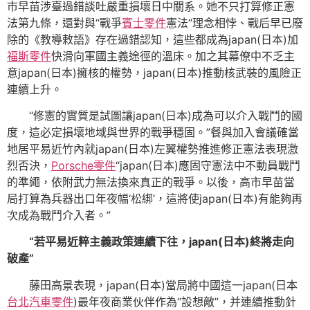
市早苗涉臺過錯談吐嚴重損壞日中關系。她不只打算修正憲
法第九條，還對與“戰爭
賓士零件
憲法”理念相悖、戰后早已廢
除的《教導敕語》存在過錯認知，這些都成為japan(日本)加
福斯零件
快滑向軍國主義途徑的溫床。加之其幕僚中不乏主
意japan(日本)擁核的權勢，japan(日本)推動核武裝的風險正
連續上升。
“修憲的實質是試圖讓japan(日本)成為可以介入戰鬥的國
度，這必定損壞地域與世界的戰爭穩固。”餐與加入會議確當
地居平易近竹內就japan(日本)左翼權勢推進修正憲法表現激
烈否決，
Porsche零件
“japan(日本)應固守憲法中不動員戰鬥
的準繩，依附武力無法換來真正的戰爭。以後，高市早苗當
局打算為兵器出口年夜幅‘松綁’，這將使japan(日本)有能夠再
次成為戰鬥介入者。”
“若平易近粹主義政策連續下往，japan(日本)終將走向
破產”
藤田高景表現，japan(日本)當局將中國這一japan(日本
台北汽車零件
)最年夜商業伙伴作為“設想敵”，并連續推動針