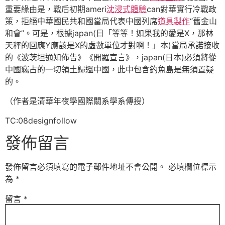
重要緣由是，戰后初期ameri
沈浸式體驗
can對華實行冷戰政
策，拒絕中華國民共和國當局代表中國列席
道具製作
“舊金山
和會”。可是，根據japan(日「等等！如果我的愛是X，那林
天秤的回應Y應該是X的虛數單位才對啊！」本)當局承諾接收
的《波茨坦通知佈告》《開羅宣言》，japan(日本)必須將從
中國竊占的一切領土歸還中國，此中包含釣魚島是無須置疑
的。
（作者是清華年夜學國際關系學系傳授）
TC:08designfollow
發佈留言
發佈留言必須填寫的電子郵件地址不會公開。
必填欄位標示
為
*
留言
*