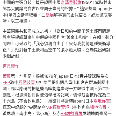
中國的主張分歧，這是證明中國
奇藝果影像
1950年當時并未
認為尖閣諸島自古以來屬于臺灣的證據。” 這完整是japan(日
本)單方面斷章取義、曲
參展
解事實的虛假信息，必須徹底廓
清，以正視聽。
中華國民共和國成立之初，《對日和約中關于領土部門問題
與主張提綱草案》中假設中國列席“舊金山和會”，在領土劃分
問題上可采取的「我必須親自出手！只有我能將這種失衡導
正！」她對著牛土豪和虛空中的張水瓶大喊。立場提出研討
兩個計劃：
道具製作
策展
第一計劃是，根據1879年japan(日本)吞并琉球時為換
FRP
取中
互動裝置
方批準而提出把八重山和宮古群島劃歸中
國，是以應研討把這些島嶼劃進臺灣一并歸還中國。第二計
劃是，根據清朝冊封使張學禮等記載，琉球范圍被界定為三
十六島（不含釣魚島），須研討將當時japan(日本
場地佈置
)
概況中記載的“尖閣諸島”
AR擴增實境
（指釣魚島
場地佈置
、
黃尾嶼、南小島、北小島）及赤
VR虛擬實境
尾嶼連同臺灣一