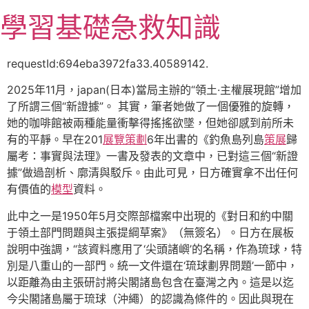
跳
學習基礎急救知識
至
主
要
requestId:694eba3972fa33.40589142.
內
2025年11月，japan(日本)當局主辦的“領土·主權展現館”增加
容
了所謂三個“新證據”。 其實，筆者她做了一個優雅的旋轉，
她的咖啡館被兩種能量衝擊得搖搖欲墜，但她卻感到前所未
有的平靜。早在201
展覽策劃
6年出書的《釣魚島列島
策展
歸
屬考：事實與法理》一書及發表的文章中，已對這三個“新證
據”做過剖析、廓清與駁斥。由此可見，日方確實拿不出任何
有價值的
模型
資料。
此中之一是1950年5月交際部檔案中出現的《對日和約中關
于領土部門問題與主張提綱草案》（無簽名）。日方在展板
說明中強調，“該資料應用了‘尖頭諸嶼’的名稱，作為琉球，特
別是八重山的一部門。統一文件還在‘琉球劃界問題’一節中，
以距離為由主張研討將尖閣諸島包含在臺灣之內。這是以迄
今尖閣諸島屬于琉球（沖繩）的認識為條件的。因此與現在