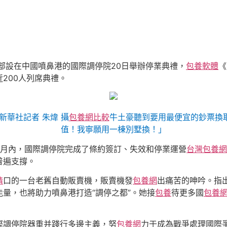
總部設在中國噴鼻港的國際調停院20日舉辦停業典禮，
包養軟體
《
200人列席典禮。
新華社記者 朱煒 攝
包養網比較
牛土豪聽到要用最便宜的鈔票換
值！我寧願用一棟別墅換！」
個月內，國際調停院完成了條約簽訂、失效和停業運營
台灣包養網
普遍支撐。
情
口的一台老舊自動販賣機，販賣機發
包養網
出痛苦的呻吟。指
量，也將助力噴鼻港打造“調停之都”。她接
包養
待更多國
包養
際調停院器重并踐行多邊主義，努
包養網
力于成為戰爭處理國際