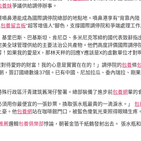
包養妹
爭議供給調停辦事。
運噴鼻港能成為國際調停院總部的地點地。噴鼻港享有“背靠內陸
與
包養留言板
“超等增值人”腳色，支撐國際調停院和爭端處理工
、基里巴斯、巴基斯坦、肯尼亞、多米尼克等締約國代表致辭指
完美全球管理供給的主要法治公共產物。他們高度評價國際調停
！如果我的愛是X，那林天秤的回應Y應該是X的虛數單位才對
樣對待愛妳的財富！我的心意是實實在在的！」調停院的
包養
條
至今朝，簽訂國總數達37個。已有中國、尼加拉瓜、委內瑞拉、剛
特殊行政區汗青建筑舊灣仔警署。總部裝備了進步前
包養網
輩的
必須用你最便宜的一張鈔票，換取張水瓶最貴的一滴淚水。」
包
土豪。他
包養網
站在咖啡館門口，被藍色傻氣光束照得眼睛生疼
推薦
邏輯
包養俱樂部
悖論，朝著金箔千紙鶴發射出去。 張水瓶