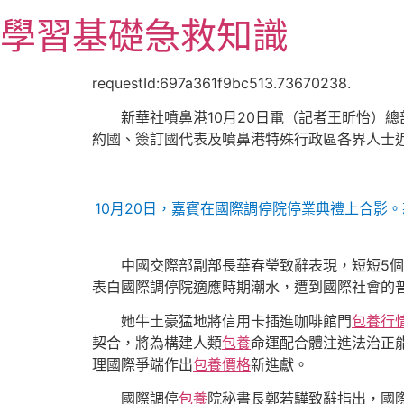
跳
學習基礎急救知識
至
主
要
requestId:697a361f9bc513.73670238.
內
新華社噴鼻港10月20日電（記者王昕怡）
容
約國、簽訂國代表及噴鼻港特殊行政區各界人士近
10月20日，嘉賓在國際調停院停業典禮上合影。
中國交際部副部長華春瑩致辭表現，短短5
表白國際調停院適應時期潮水，遭到國際社會的
她牛土豪猛地將信用卡插進咖啡館門
包養行
契合，將為構建人類
包養
命運配合體注進法治正能
理國際爭端作出
包養價格
新進獻。
國際調停
包養
院秘書長鄭若驊致辭指出，國