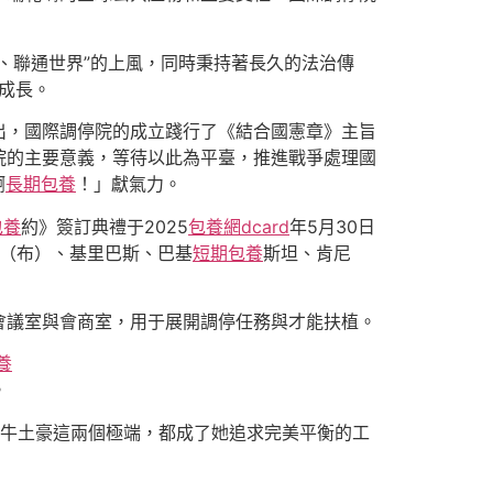
、聯通世界”的上風，同時秉持著長久的法治傳
作成長。
出，國際調停院的成立踐行了《結合國憲章》主旨
院的主要意義，等待以此為平臺，推進戰爭處理國
啊
長期包養
！」獻氣力。
包養
約》簽訂典禮于2025
包養網dcard
年5月30日
果（布）、基里巴斯、巴基
短期包養
斯坦、肯尼
會議室與會商室，用于展開調停任務與才能扶植。
養
。
和牛土豪這兩個極端，都成了她追求完美平衡的工