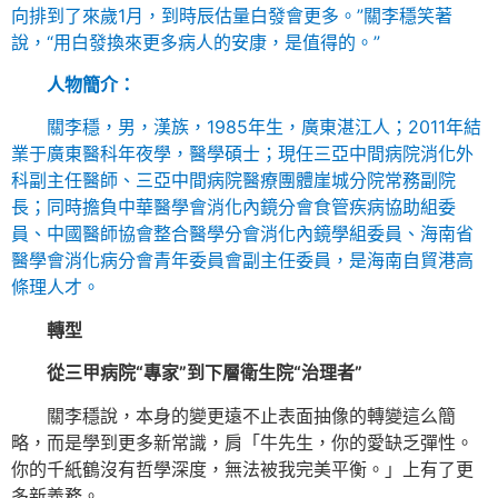
向排到了來歲1月，到時辰估量白發會更多。”關李穩笑著
說，“用白發換來更多病人的安康，是值得的。”
人物簡介：
關李穩，男，漢族，1985年生，廣東湛江人；2011年結
業于廣東醫科年夜學，醫學碩士；現任三亞中間病院消化外
科副主任醫師、三亞中間病院醫療團體崖城分院常務副院
長；同時擔負中華醫學會消化內鏡分會食管疾病協助組委
員、中國醫師協會整合醫學分會消化內鏡學組委員、海南省
醫學會消化病分會青年委員會副主任委員，是海南自貿港高
條理人才。
轉型
從三甲病院“專家”到下層衛生院“治理者”
關李穩說，本身的變更遠不止表面抽像的轉變這么簡
略，而是學到更多新常識，肩「牛先生，你的愛缺乏彈性。
你的千紙鶴沒有哲學深度，無法被我完美平衡。」上有了更
多新義務。