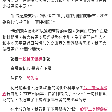
眾可以或許進步疾病防治的認識和才能，這件事與治愈患者
比擬異樣主要。”
“恰是這些支出，讓患者看到了我們對他們的器重，才會
報答我們以信賴。”關李穩說。
“我們還有良多可以連續晉陞的空間。海南自貿港全島啟
動封關后，將會有更多眼光聚焦在崖州，為了婚配這些人才
和本地居平易近日益增加的高東西的品質醫療需求，我們會
做得更好。”關李穩說。
記者
一般勞工健檢
手記
白發映初心 醫者守下層
陳超全
一般勞檢
初見關李穩，這位40歲的消化外科專家笑
台北巿健康檢
查
著自嘲：“來崖州兩年，白發卻是長了不少。” 一句輕描淡
寫的話，卻道盡了下層醫療扶植者的支出與苦守。
在崖城分院，我看到了下層醫療的“破
一般勞工身體健康