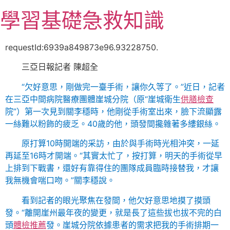
跳
學習基礎急救知識
至
主
要
requestId:6939a849873e96.93228750.
內
三亞日報記者 陳超全
容
“欠好意思，剛做完一臺手術，讓你久等了。”近日，記者
在三亞中間病院醫療團體崖城分院（原“崖城衛生
供膳檢查
院”）第一次見到關李穩時，他剛從手術室出來，臉下流顯露
一絲難以粉飾的疲乏。40歲的他，頭發間攙雜著多縷銀絲。
原打算10時開端的采訪，由於與手術時光相沖突，一延
再延至16時才開端。“其實太忙了，按打算，明天的手術從早
上排到下戰書，還好有靠得住的團隊成員臨時接替我，才讓
我無機會喘口吻。”關李穩說。
看到記者的眼光聚焦在發間，他欠好意思地摸了摸頭
發。“離開崖州最年夜的變更，就是長了這些拔也拔不完的白
頭
體檢推薦
發。崖城分院依據患者的需求把我的手術排期一