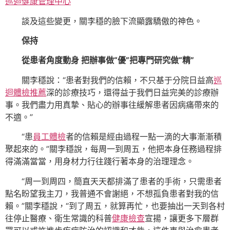
巡迴健康管理中心
談及這些變更，關李穩的臉下流顯露驕傲的神色。
保持
從患者角度動身 把辦事做“優”把專門研究做“精”
關李穩說：“患者對我們的信賴，不只基于分院日益高
巡
迴體檢推薦
深的診療技巧，還得益于我們日益完美的診療辦
事。我們盡力用真摯、貼心的辦事往緩解患者因病痛帶來的
不適。”
“患
員工體檢
者的信賴是經由過程一點一滴的大事漸漸積
聚起來的。”關李穩說，每周一到周五，他把本身任務過程排
得滿滿當當，用身材力行往踐行著本身的治理理念。
“周一到周四，簡直天天都排滿了患者的手術，只需患者
點名盼望我主刀，我普通不會謝絕，不想孤負患者對我的信
賴。”關李穩說，“到了周五，就算再忙，也要抽出一天到各村
往停止醫療、衛生常識的科普
健康檢查
宣揚，讓更多下層群