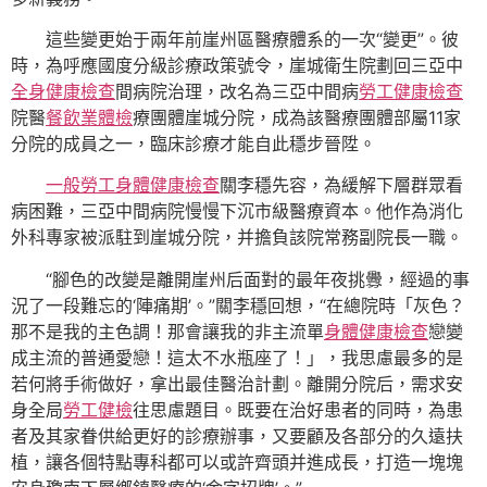
這些變更始于兩年前崖州區醫療體系的一次“變更”。彼
時，為呼應國度分級診療政策號令，崖城衛生院劃回三亞中
全身健康檢查
間病院治理，改名為三亞中間病
勞工健康檢查
院醫
餐飲業體檢
療團體崖城分院，成為該醫療團體部屬11家
分院的成員之一，臨床診療才能自此穩步晉陞。
一般勞工身體健康檢查
關李穩先容，為緩解下層群眾看
病困難，三亞中間病院慢慢下沉市級醫療資本。他作為消化
外科專家被派駐到崖城分院，并擔負該院常務副院長一職。
“腳色的改變是離開崖州后面對的最年夜挑釁，經過的事
況了一段難忘的‘陣痛期’。”關李穩回想，“在總院時「灰色？
那不是我的主色調！那會讓我的非主流單
身體健康檢查
戀變
成主流的普通愛戀！這太不水瓶座了！」，我思慮最多的是
若何將手術做好，拿出最佳醫治計劃。離開分院后，需求安
身全局
勞工健檢
往思慮題目。既要在治好患者的同時，為患
者及其家眷供給更好的診療辦事，又要顧及各部分的久遠扶
植，讓各個特點專科都可以或許齊頭并進成長，打造一塊塊