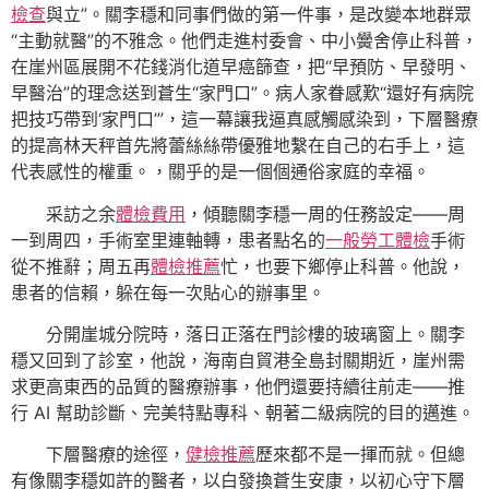
檢查
與立”。關李穩和同事們做的第一件事，是改變本地群眾
“主動就醫”的不雅念。他們走進村委會、中小黌舍停止科普，
在崖州區展開不花錢消化道早癌篩查，把“早預防、早發明、
早醫治”的理念送到蒼生“家門口”。病人家眷感歎“還好有病院
把技巧帶到‘家門口’”，這一幕讓我逼真感觸感染到，下層醫療
的提高林天秤首先將蕾絲絲帶優雅地繫在自己的右手上，這
代表感性的權重。，關乎的是一個個通俗家庭的幸福。
采訪之余
體檢費用
，傾聽關李穩一周的任務設定——周
一到周四，手術室里連軸轉，患者點名的
一般勞工體檢
手術
從不推辭；周五再
體檢推薦
忙，也要下鄉停止科普。他說，
患者的信賴，躲在每一次貼心的辦事里。
分開崖城分院時，落日正落在門診樓的玻璃窗上。關李
穩又回到了診室，他說，海南自貿港全島封關期近，崖州需
求更高東西的品質的醫療辦事，他們還要持續往前走——推
行 AI 幫助診斷、完美特點專科、朝著二級病院的目的邁進。
下層醫療的途徑，
健檢推薦
歷來都不是一揮而就。但總
有像關李穩如許的醫者，以白發換蒼生安康，以初心守下層