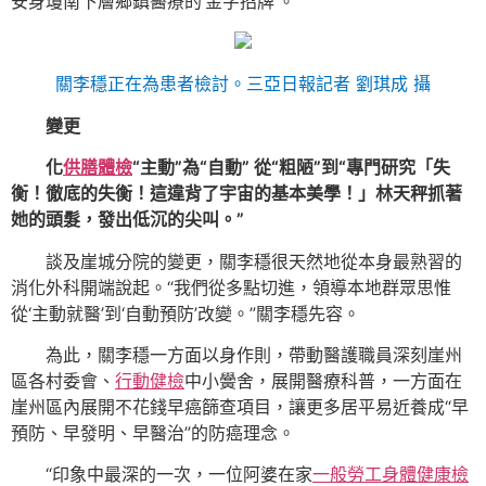
安身瓊南下層鄉鎮醫療的‘金字招牌’。”
關李穩正在為患者檢討。三亞日報記者 劉琪成 攝
變更
化
供膳體檢
“主動”為“自動” 從“粗陋”到“專門研究「失
衡！徹底的失衡！這違背了宇宙的基本美學！」林天秤抓著
她的頭髮，發出低沉的尖叫。”
談及崖城分院的變更，關李穩很天然地從本身最熟習的
消化外科開端說起。“我們從多點切進，領導本地群眾思惟
從‘主動就醫’到‘自動預防’改變。”關李穩先容。
為此，關李穩一方面以身作則，帶動醫護職員深刻崖州
區各村委會、
行動健檢
中小黌舍，展開醫療科普，一方面在
崖州區內展開不花錢早癌篩查項目，讓更多居平易近養成“早
預防、早發明、早醫治”的防癌理念。
“印象中最深的一次，一位阿婆在家
一般勞工身體健康檢