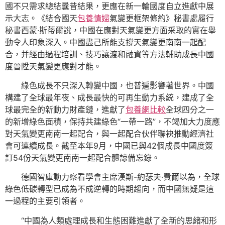
國不只需求總結曩昔結果，更應在新一輪國度自立進獻中展
示大志。《結合國天
包養情婦
氣變更框架條約》秘書處履行
秘書西蒙·斯蒂爾說，中國在應對天氣變更方面采取的實在舉
動令人印象深入。中國盡己所能支撐天氣變更南南一起配
合，并經由過程培訓、技巧讓渡和融資等方法輔助成長中國
度晉陞天氣變更應對才能。
綠色成長不只深入轉變中國，也普遍影響著世界。中國
構建了全球最年夜、成長最快的可再生動力系統，建成了全
球最完全的新動力財產鏈，進獻了
包養網比較
全球四分之一
的新增綠色面積，保持共建綠色“一帶一路”，不竭加大力度應
對天氣變更南南一起配合，與一起配合伙伴聯袂推動經濟社
會可連續成長。截至本年9月，中國已與42個成長中國度簽
訂54份天氣變更南南一起配合體諒備忘錄。
德國智庫動力察看學會主席漢斯-約瑟夫·費爾以為，全球
綠色低碳轉型已成為不成逆轉的時期趨向，而中國無疑是這
一過程的主要引領者。
“中國為人類處理成長和生態困難進獻了全新的思緒和形