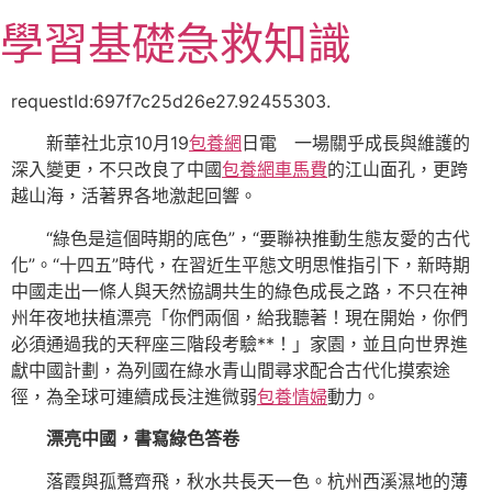
跳
學習基礎急救知識
至
主
要
requestId:697f7c25d26e27.92455303.
內
新華社北京10月19
包養網
日電 一場關乎成長與維護的
容
深入變更，不只改良了中國
包養網車馬費
的江山面孔，更跨
越山海，活著界各地激起回響。
“綠色是這個時期的底色”，“要聯袂推動生態友愛的古代
化”。“十四五”時代，在習近生平態文明思惟指引下，新時期
中國走出一條人與天然協調共生的綠色成長之路，不只在神
州年夜地扶植漂亮「你們兩個，給我聽著！現在開始，你們
必須通過我的天秤座三階段考驗**！」家園，並且向世界進
獻中國計劃，為列國在綠水青山間尋求配合古代化摸索途
徑，為全球可連續成長注進微弱
包養情婦
動力。
漂亮中國，書寫綠色答卷
落霞與孤鶩齊飛，秋水共長天一色。杭州西溪濕地的薄