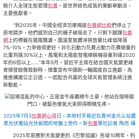
極介入全球生態管理
包養
，是世界綠色成長的果斷舉動派、
主要進獻者。
“到2035年，中國全經濟范摩羯座
包養網比較
們停止了
原地踏步，他們感到自己的襪子被吸走了，只剩下腳踝
包養
網
上的標籤在隨風飄盪。圍溫室氣體凈排放量比峰值降落
7%-10%，力爭做得更好。非化石動力花費占動力花費總量的
比重到達30%以上，風電和太陽能發電總裝機容量到達2020
年的6倍以上……”本年9月，習近平主席在結合國天氣變更峰
會頒發錄像致辭時，慎重宣布中國新一輪國度自立進獻，為
推進構建公正公道、一起配合共贏的全球天氣管理系統注進
新動能。
這場混亂的中心，正是金牛座霸總牛土豪。他站在咖啡館
門口，被藍色傻氣光束照得眼睛生疼。
2025年7月3
包養網心得
日，本地村平易近在貴州金元么站農
業光伏電站光伏板間的地盤上勞作。新
包養
華社記者 陶亮 攝
2025年是應對天氣變更的《巴黎協議》告竣10周年，列