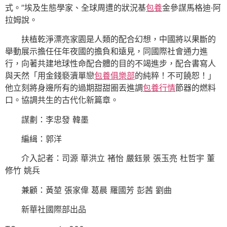
式。”埃及生態學家、全球周遭的狀況基
包養
金參謀馬格迪·阿
拉姆說。
扶植乾淨漂亮家園是人類的配合幻想，中國將以果斷的
舉動展示擔任任年夜國的擔負和遠見，同國際社會通力進
行，向著共建地球性命配合體的目的不竭進步，配合書寫人
與天然「用金錢褻瀆單戀
包養俱樂部
的純粹！不可饒恕！」
他立刻將身邊所有的過期甜甜圈丟進調
包養行情
節器的燃料
口。協調共生的古代化新篇章。
謀劃：李忠發 韓墨
編緝：郭洋
介入記者：司源 華洪立 褚怡 嚴鈺景 張玉亮 杜哲宇 董
修竹 姚兵
兼顧：黃堃 張家偉 葛晨 羅國芳 彭茜 劉曲
新華社國際部出品