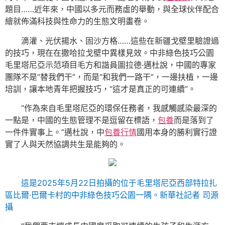
題目……近年來，中國以多元而務虛的舉動，與全球伙伴配合
繪就佈滿科技與性命力的生態文明畫卷。
滴灌、光伏揚水、固沙方格……這些在新疆戈壁里驗證過
的技巧，現在在撒哈拉戈壁中異樣見效。中非綠色技巧公園
毛里塔尼亞示范項目毛方和諧員圖拉德·邁杜說，中國的專家
團隊不是“替我們干”，而是“和我們一路干”，一邊扶植，一邊
培訓，讓本地青年把握技巧，“這才是真正的可連續”。
“作為來自毛里塔尼亞的環保任務者，我感觸感染最深的
一點是，中國的生態管理不是逗留在標語，
包養
而是落到了
一件件實事上。”邁杜說，中
包養行情
國用本身的勝利實行證
實了人與天然協調共生是能夠的。
這是2025年5月22日拍攝的位于毛里塔尼亞西部特拉扎
區比爾·巴爾卡村的中非綠色技巧公園一隅。新華社記者 司源
攝