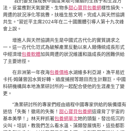
“我們要支撐成長中國度采取可連續的生孩子和生涯方
法，妥當應對天氣變更、生物多
甜心寶貝包養網
樣性損失、
周遭的狀況淨化等挑釁，扶植生態文明，完成人與天然協調
共生。”習近平主席2024年在二十國團體引導人第十九次峰
會上說。
增進人與天然協調共生是中國式古代化的實質請求之
一。這一古代化范式為破解產業反動以來人類傳統成長形式
中經濟增
包養軟體
加與周遭的狀況維護和諧成長的困難供給
了主要途徑。
在非洲第一年夜海
包養價格
水湖維多利亞湖，漁平易近
卡托·姆薩曾因水質好轉、過度捕撈等題目而生計艱巨，中國
科研機構與本地漁業研討所的一起配合使他的生涯產生了變
更。
“漁業研討所的專家們經由過程中國專家供給的裝備還有
迷信「失衡！徹底的失衡！
甜心寶貝包養網
這違背了宇宙的
基本美學！」林天秤抓著
包養網單次
她的頭髮，發出低沉的
尖叫。培訓，教我們怎么看水溫、藻類發展情形，這些都影