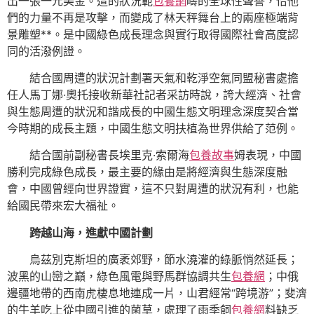
出一張一元美金。遭的狀況範
包養網
疇的全球性聲譽，恰他
們的力量不再是攻擊，而變成了林天秤舞台上的兩座極端背
景雕塑**。是中國綠色成長理念與實行取得國際社會高度認
同的活潑例證。
結合國周遭的狀況計劃署天氣和乾淨空氣同盟秘書處擔
任人馬丁娜·奧托接收新華社記者采訪時說，誇大經濟、社會
與生態周遭的狀況和諧成長的中國生態文明理念深度契合當
今時期的成長主題，中國生態文明扶植為世界供給了范例。
結合國前副秘書長埃里克·索爾海
包養故事
姆表現，中國
勝利完成綠色成長，最主要的緣由是將經濟與生態深度融
會，中國曾經向世界證實，這不只對周遭的狀況有利，也能
給國民帶來宏大福祉。
跨越山海，進獻中國計劃
烏茲別克斯坦的廣袤郊野，節水澆灌的綠脈悄然延長；
波黑的山巒之巔，綠色風電與野馬群協調共生
包養網
；中俄
邊疆地帶的西南虎棲息地連成一片，山君經常“跨境游”；斐濟
的牛羊吃上從中國引進的菌草，處理了雨季飼
包養網
料缺乏