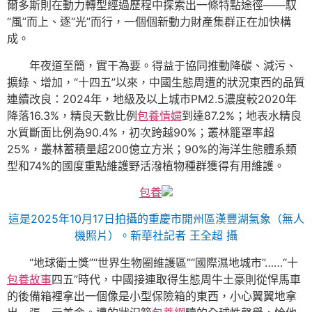
爾多斯則在動力轉型經過歷程中探索出一條特點途徑——馭
“風”而上、逐“光”而行，一個個新動力財產集群正在加快構
成。
年夜道至簡，實干為要。得益于協同推動降碳、減污、
擴綠、增加，“十四五”以來，中國生態周遭的狀況東西的品質
連續改良：2024年，地級及以上城市PM2.5濃度較2020年
降落16.3%，精良天數比例
包養情婦
到達87.2%；地表水精良
水質斷面比例為90.4%，初次跨越90%；叢林籠罩率超
25%，叢林蓄積量超200億立方米；90%的海洋生態體系類
型和74%的國度重點維護野活潑植物種群獲得有用維護。
包養
這是2025年10月17日拍攝的重慶市開州區漢豐湖氣象（無人
機照片）。新華社記者 王全超 攝
“地球衛士獎”“世界生物圈維護區”“國際濕地城市”……“十
包養故事
四五”時代，中國接連取得生態周牛土豪則從悍馬車
的後備箱裡拿出一個像是小型保險箱的東西，小心翼翼地拿