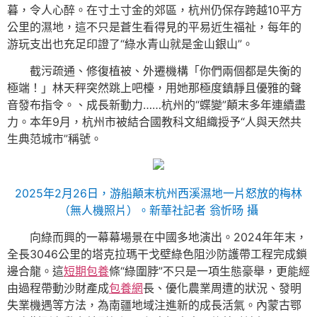
暮，令人心醉。在寸土寸金的郊區，杭州仍保存跨越10平方
公里的濕地，這不只是蒼生看得見的平易近生福祉，每年的
游玩支出也充足印證了“綠水青山就是金山銀山”。
截污疏通、修復植被、外遷機構「你們兩個都是失衡的
極端！」林天秤突然跳上吧檯，用她那極度鎮靜且優雅的聲
音發布指令。、成長新動力……杭州的“蝶變”顛末多年連續盡
力。本年9月，杭州市被結合國教科文組織授予“人與天然共
生典范城市”稱號。
2025年2月26日，游船顛末杭州西溪濕地一片怒放的梅林
（無人機照片）。新華社記者 翁忻旸 攝
向綠而興的一幕幕場景在中國多地演出。2024年年末，
全長3046公里的塔克拉瑪干戈壁綠色阻沙防護帶工程完成鎖
邊合龍。這
短期包養
條“綠圍脖”不只是一項生態豪舉，更能經
由過程帶動沙財產成
包養網
長、優化農業周遭的狀況、發明
失業機遇等方法，為南疆地域注進新的成長活氣。內蒙古鄂