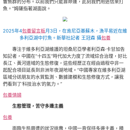
響魚群的分布。以前我們只能靠命運，此刻我們用迷信來打
魚。”姆薩指著湖面說。
2025年4
包養留言板
月3日，在肯尼亞基蘇木，漁平易近在維
多利亞湖中打魚。新華社記者 王冠森 攝
包養
專注于維多利亞湖維護的坦桑尼亞學者利亞森·卡甘加告
知記者，中國在“十四五”時代加大力度了流域綜合治理，好比
長江、黃河道域的生態修復，這些經歷正在經由過程中非一
起配合項目延長到非洲年夜湖地域。“中國專家在維多利亞湖
區域分送朋友的水質監測、數據建模和生態修復方式，讓我
們看到了‘科技治水’的氣力。”
包養情婦
生態管理，苦守多邊主義
包養
面臨生態周遭的狀況挑釁，中國一直保持多邊主義，積