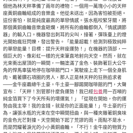
個他為林天秤準備了兩年的禮物：一個用一萬塊小小的天秤
座黃銅齒輪組成的音樂盒。他從未送出，因為害怕被拒絕。
這份害怕，就是純度最高的單戀情感。張水瓶咬緊牙關，將
那個黃銅齒輪音樂盒砸爛，將所有的齒輪都倒入「情感調節
器」的輸入口。機器發出刺耳的尖叫，接著，彈珠臺上的燈
光開始瘋狂閃爍，發出警告。「能量超載！檢測到極致純粹
的單戀能量！目標：提升天秤座運勢！」在機器的頂部，一
個巨大的、像彩虹一樣的光束筆直地射向天空。然而，就在
光束衝出屋頂的一瞬間，一輛塗滿了金色、裝飾著巨大公牛
角的悍馬車猛地停在咖啡館門口。駕駛座上走下一個全身肌
肉、戴著鑽石項圈的男人，那人正是林天秤的狂熱追求者
——金牛座霸總牛土豪。牛土豪一腳踢開咖啡館的門，大聲
宣布：「天秤！別管那什麼負運勢！我已經
包養
用一百噸的
純金箔買下了今天所有的壞運氣！」「從現在開始，你的運
勢由我主宰！我的金錢，就是你的正面能量！」牛土豪的行
為，讓張水瓶的光束在空中瞬間扭曲，與一種夾雜著銅臭味
的金色光芒對撞。天空開始下起了荒謬的雨。雨點不是水，
而是閃耀著淚光的小小黃銅齒輪。「不行！金牛座的物質力