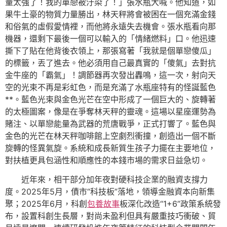
量太強了！我的單戀被汙染了！」張水瓶大喊。他知道，如
果牛土豪的物質力量勝出，林天秤將會被困在一個充滿金錢
和俗氣的虛假愛情裡，而他將永遠失去機會。張水瓶看向那
機器，還剩下最後一個可以輸入的「情緒燃料」口。他迅速
撕下了貼在他背後衣領上，那張寫著「我就是個單戀傻瓜」
的標籤，丟了進去。他必須用自己最真實的「傻氣」去對抗
金牛座的「霸氣」！調節器再次發出轟鳴，這一次，射向天
空的光束不再是彩虹色，而是充滿了水瓶座特有的怪誕藍色
**。藍色光束與金色光芒在空中形成了一個巨大的、旋轉著
的太極圖案，像是在爭奪林天秤的靈魂。這場以星座運勢為
賭注、以單戀能量為武器的荒唐戰爭，正式打響了。藍色與
金色的光芒在林天秤咖啡館上空劇烈衝撞，創造出一個不斷
旋轉的怪異氣旋。系統和成長新質生孩子力擺在主要地位，
對扶植更具包涵性和順應性的本錢市場的需求日益急切。
近年來，相干部分加年夜對硬科技企業的融資支撐力
度。2025年5月，債市“科技板”落地，領導金融資本向新集
聚；2025年6月，科創
包養故事
板深化改造“1+6”政策系統發
布，設置科創生長層，對尚未盈利但具有嚴重技巧衝破、貿