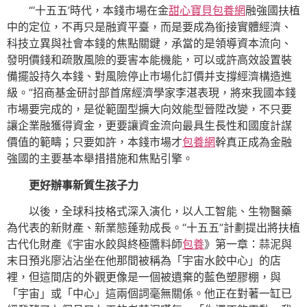
“‘十五五’時代，本錢市場在金
甜心寶貝包養網
融強國扶植
中的定位，不再只是融資平臺，而是要成為銜接實體經濟、
科技立異與社會本錢的焦點關鍵，承當的是領導資本流向、
發明價錢和疏散風險的要害本能機能，可以或許高效設置裝
備擺設持久本錢、對風險停止市場化訂價并支撐經濟構造進
級。”招商基金研討部首席經濟學家李湛表現，將來我國本錢
市場要完成的，是從範圍型擴大向效能型晉陞改變，不只要
讓企業融獲得資金，更要讓資金流向最具生長性和國度計謀
價值的範疇；只要如許，本錢市場才
包養網
幹真正成為金融
強國的主要基本舉措措施和焦點引擎。
更好辦事新質生孩子力
以後，全球科技格式深入演化，以人工智能、生物醫藥
為代表的新財產、新業態蓬勃成長。“十五五”計劃提出將扶植
古代化財產《宇宙水餃與終極醬料師
包養
》第一章：蒜泥與
末日預兆廖沾沾坐在他那間被稱為「宇宙水餃中心」的店
裡，但這間店的外觀更像是一個被遺棄的藍色塑膠棚，與
「宇宙」或「中心」這兩個詞毫無關係。他正在對著一缸已