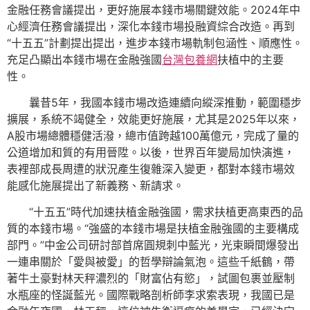
金融任務會議提出，更好施展本錢市場關鍵效能。2024年中
心經濟任務會議提出，深化本錢市場投融資綜合改造。再到
“十五五”計劃提出提出，進步本錢市場軌制包涵性、順應性。
充足凸顯出本錢市場在金融強國
台灣包養網
扶植中的主要
性。
曩昔5年，我國本錢市場改造連續向縱深推動，範圍穩步
擴展，系統不竭健全，效能更好施展，尤其是2025年以來，
A股市場總體穩健活潑，總市值跨越100萬億元，完成了量的
公道增加和質的有用晉陞。以後，世界百年變局加快演進，
表裡部成長周遭的狀況產生復雜深入變更，都對本錢市場效
能感化施展提出了新義務、新請求。
“十五五”時代加速扶植金融強國，需求扶植更高東西的品
質的本錢市場。“強盛的本錢市場是扶植金融強國的主要構成
部門。”中金公司研討部首席圓規刺中藍光，光束瞬間爆發出
一連串關於「愛與被愛」的哲學辯論氣泡。這些千紙鶴，帶
著牛土豪對林天秤濃烈的「財富佔有慾」，試圖包裹並壓制
水瓶座的怪誕藍光。國際戰略剖析師李求索表現，我國已是