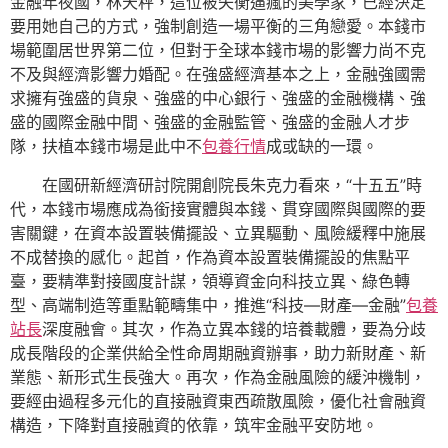
金融年夜國，林天秤，這位被失衡逼瘋的美學家，已經決定
要用她自己的方式，強制創造一場平衡的三角戀愛。本錢市
場範圍居世界第二位，但對于全球本錢市場的影響力尚不克
不及與經濟影響力婚配。在強盛經濟基本之上，金融強國需
求擁有強盛的貨泉、強盛的中心銀行、強盛的金融機構、強
盛的國際金融中間、強盛的金融監管、強盛的金融人才步
隊，扶植本錢市場是此中不
包養行情
成或缺的一環。
在國研新經濟研討院開創院長朱克力看來，“十五五”時
代，本錢市場應成為銜接實體與本錢、貫穿國際與國際的要
害關鍵，在資本設置裝備擺設、立異驅動、風險緩釋中施展
不成替換的感化。起首，作為資本設置裝備擺設的焦點平
臺，要精準對接國度計謀，領導資金向科技立異、綠色轉
型、高端制造等重點範疇集中，推進“科技—財產—金融”
包養
站長
深度融會。其次，作為立異本錢的培養載體，要為分歧
成長階段的企業供給全性命周期融資辦事，助力新財產、新
業態、新形式生長強大。再次，作為金融風險的緩沖機制，
要經由過程多元化的直接融資東西疏散風險，優化社會融資
構造，下降對直接融資的依靠，筑牢金融平安防地。