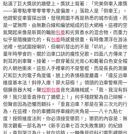
貼滿了巨大獎狀的牆壁上。獎狀上寫著：「完美倒車入庫獎
——第零點零零零零零九度偏差。」落款人是「倒車王」。
他趕緊從車窗探出頭，發現周圍不再是熟悉的城市街道，而
是一望無際、由無數白線和編號組成的巨大網格。這裡的空
氣聞起來像是新買的輪胎
包養
和劣質香水的混合物，而重力
似乎是隨機變化的，有
包養
時感覺很重，有時像漂浮在游泳
池裡。他試圖按喇叭，但喇叭發出的不是「叭叭」，而是他
童年時學會的、關於泊車口訣的魔性兒歌。四面八方傳來了
刺耳的剎車聲，接著，一群穿著反光背心和戴著白色安全帽
的人朝他衝來。這些人手裡拿的不是警棍，而是長長的測量
尺和巨大的電子角度儀，臉上的表情極度嚴肅。「違反泊車
維度基本法！斜停入庫！罪大惡極！」領頭的泊車警察用一
個擴音器大喊，聲
短期包養
音充滿機械感。「我、我沒有斜
停！我只是垂直停在了牆壁上！」何手殘趕緊為自己辯解，
但聲音因為恐懼而顫抖。「垂直泊車？那是在第三次元的行
為，在這裡，你的車體與停車線的夾角是——八十九點七
度！按照維度法則，你必須接受懲罰！」懲罰的內容是：無
限次觀看一部名為**《新手泊車七百次失敗集錦》的紀錄
片，直到哭泣為止。就在這時，一輛像是從科幻電影裡開出