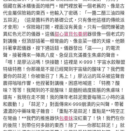
個藏在舊冰櫃後面的暗門。暗門裡放著一個老舊的、像是古
代金屬保險箱的東西。他輸入了密碼：「一醬二醋三油四辣
五蒜泥」（這是醬料界的基礎公式，只有像他這樣的傳統派
才會用）。保險箱打開，裡面沒有黃金，只有一個閃爍著詭
異紅色光芒的儀器。這儀
甜心寶貝包養網
器很像一個老式的
對講機，但頂部插著一根彎曲的、像韭菜一樣的天線。他顫
抖著拿起儀器，按下通話鈕。儀器發出「滋——」的電流
聲，接著傳來一陣高八度、急促且充滿養生焦慮的聲音。
「喂！是廖沾沾嗎！快接聽！這裡是 K-999！宇宙水餃聯盟
特級特務！你那邊是不是已經聞到宇宙級的酸味了？我們需
要你的蒜泥！你被徵召了！馬上！」廖沾沾的耳朵被這聲音
震得嗡嗡作響，他捏著對講機，困惑地喊道：「特務？酸
味？等等！我聞到的不是酸味！是麵粉過度膨脹的焦慮味！
還有，我現在走不開！我的陳年老蒜泥需要每隔三小時的溫
和震動！」「蒜泥？」對面傳來K-999崩潰的尖叫聲，帶著
濃濃的中藥味電子雜音：「重點不是蒜泥！重點是**時空正
在彎曲！**我們的推進器快
包養妹
沒紅棗了！快！我們在你
的後院！別帶任何多餘的東西！除了——你那缸蒜泥！」就