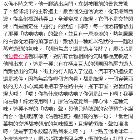
以備不時之需。他一腳踏出店門，立刻被眼前的景象震驚
了。整條城市的主幹道上，數百個交通信號燈，從東邊到西
邊，從高架橋到巷弄口，全部變成了綠燈。它們不是交替閃
爍，而是固定在「通行」的狀態，同時，每一個燈箱都發出
了那種「咕嚕咕嚕」的聲音，並且有一層淡淡的、熱氣騰騰
的白霧從燈箱的頂部冒出，散發出一種難以名狀的——麵粉
蒸煮過頭的氣味。「麵粉焦慮？還是過度發酵？」廖沾沾是
個
包養行情
醬料學家，對所有食物相關的氣味都極度敏感。
他聞出來了，這是一種只有在極度巨大的麵團因為壓力過大
而散發出的氣味。街上的行人陷入了混亂。汽車不知道該走
還是該停，因為無論從哪個方向看，都是綠燈。一個穿著西
裝的男人小心翼翼地把車停在路中央，搖下車窗，對著紅綠
燈大喊：「喂！你為什麼咕嚕咕嚕？你倒是紅一下啊！我要
向左轉！綠燈沒用啊！」廖沾沾感覺到一陣心悸。這種氣
味，這種不祥的「咕嚕」聲，與他兒時聽到的家傳預言不謀
而合。他想起家傳《沾醬秘笈》裡記載的第一句：「當世間
萬物的交通都被麵皮的氣味籠罩，且燈號恒綠、聲如湯沸
時，便是宇宙水餃臨界點到來之時。」「七點五個地球年…
怎麼這麼快？」廖沾沾猛地衝回店裡，衝到後廚，打開了一