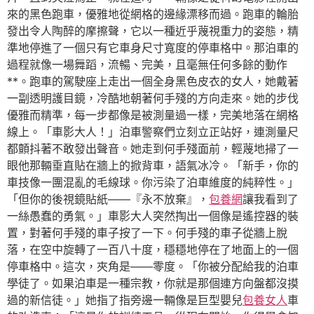
來的黑色跑車，優雅地從網格的邊緣漂移而過。跑車的輪胎
發出令人陶醉的摩擦聲，它以一種近乎蔑視重力的姿態，精
準地停進了一個只有它車身尺寸寬度的停車格中。那泊車的
過程就像一場舞蹈，流暢、完美，且毫無任何多餘的動作
**。跑車的駕駛座上走出一個全身黑色皮衣的女人，她戴著
一副透明護目鏡，冷酷地朝著何手殘的方向走來。她的步伐
優雅而精準，每一步都像是被測量過一樣，完美地落在網格
線上。「車影大人！」泊車警察們立刻立正站好，連測量尺
都顫抖著不敢發出聲音。她走到何手殘面前，輕蔑地掃了一
眼他那輛垂直貼在牆上的掀背車，語氣冰冷。「新手，你的
車技像一團混亂的毛線球。你污染了泊車維度的純粹性。」
「但你的後視鏡貼紙——『永不放棄』，
包養網
讓我看到了
一絲愚蠢的勇氣。」車影大人突然掏出一個像是遙控器的裝
置，對著何手殘的車子按了一下。何手殘的車子從牆上脫
落，在空中旋轉了一百八十度，穩穩地停在了地面上的一個
停車格中。這次，夾角是——零度。「你被分配給我的泊車
學徒了。如果泊車是一種宗教，你就是那個連方向盤都沒摸
過的新信徒。」她指了指旁邊一輛像是巨型嬰兒
包養女人
車