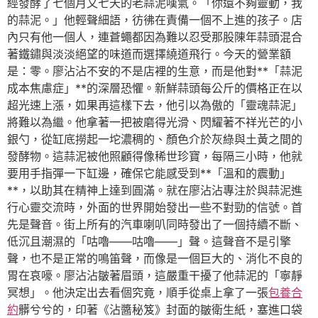
經發酵了七個月又七天的老蒜泥嘆氣。「你還不夠靈動，我
的蒜泥。」他輕聲細語，彷彿在責備一個不上進的孩子。店
內只有他一個人，連蒼蠅都因為難以忍受那股陳年蒜頭混合
著鐵鏽與淡淡絕望的味道而選擇繞道飛行。今天的營業額
是：零。廖沾沾不安的不是店裡的生意，而是他對**「蒜泥
成本焦慮症」**的深層恐懼。新鮮蒜頭每公斤的價格正在以
超光速上漲，如果再這樣下去，他引以為傲的「靈魂蒜泥」
將難以為繼。他拿著一把被磨得光滑、閃耀著不祥光芒的小
銀勺，從缸底撈起一坨濃稠的、顏色介於灰綠與土黃之間的
發酵物。這蒜泥被他照顧得像稀世珍寶，每隔三小時，他就
要用手指彈一下缸邊，確保它能感受到**「溫和的震動」
**，以助其在精神上達到圓滿。就在廖沾沾專注於與蒜泥進
行心靈交流時，外面的世界開始發出一些不對勁的信號。首
先是聲音。街上所有的汽車喇叭同時發出了一個持續不斷、
低沉且潮濕的「咕嚕——咕嚕——」聲。這聲音不是引擎
聲，也不是正常的鳴笛聲，而像是一個巨大的、消化不良的
胃在哀嚎。廖沾沾皺著眉頭，這嚴重干擾了他蒜泥的「寧靜
冥想」。他決定出去看個究竟，順手從桌上拿了一張
包養合
約
髒兮兮的，印著《沾醬秘笈》封面的皺衛生紙，塞進口袋