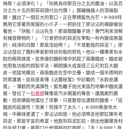
侮辱！必須淨化！」「你將為你那百分之五的醬油，以及百
分之九十五的邪惡蒜頭付出代價！」醋罐機器人的頂端裂
開，露出了一個巨大的管口，正在聚積藍色光芒。K-999特
務用它穿著燕尾服的小爪子，一把抓住了廖沾沾的褲腳催促
著他。「快點！沾沾先生！那是醋酸離子炮！專門用來溶解
有機發酵物的！」「它會把你的蒜泥在零點一秒內變成無菌
的、純淨的白醋！那是浩劫啊！」「不准動我的蒜泥！」廖
沾沾發出了醬料學家對待信仰般的怒吼。他以一種專業包水
餃的極限速度，從旁邊的麵粉堆中抓起了兩團麵皮。麵皮被
他用氣功般的捏製手法，瞬間擴大成直徑三公尺的巨大麵
皮。他猛地擲出，兩張麵皮在空中交疊，變成一個半透明的
防禦護盾。這就是家傳《沾醬秘笈》中記載的「水餃皮護
盾」，薄韌而充滿彈性。藍色離子炮光束猛烈地擊中麵皮護
盾，發出了一
包養網
聲像是汽水開蓋的聲音。護盾劇烈震
動，但奇蹟般地擋住了攻擊，只是散發出濃郁的麵香。「這
麵皮的延展性！完美！但撐不了太久！」K-999焦急地大
喊，中藥味更濃了。廖沾沾知道，他必須帶走他那缸陳年老
蒜泥，那是宇宙的希望。他跑到蒜泥缸前，使出他搬運食材
的全部力量，將那口比他還胖的缸抱起。「走！K-999！我