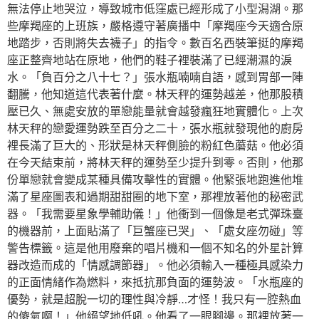
無法停止地哭泣，導致城市低窪處已經形成了小型潟湖。那
些摩羯座的上班族，嚴格遵守著廣播中「摩羯座今天適合原
地踏步，否則將失去襪子」的指令。數百名西裝筆挺的摩羯
座正整齊地站在原地，他們的鞋子裡裝滿了已經潮濕的淚
水。「負百分之八十七？」張水瓶喃喃自語，感到胃部一陣
翻騰，他知道這代表著什麼。林天秤的運勢越差，他那股積
壓已久、無處安放的單戀能量就會越發瘋狂地實體化。上次
林天秤的戀愛運勢跌至百分之二十，張水瓶就發現他的廚房
裡長滿了巨大的、形狀是林天秤側臉的粉紅色蘑菇。他必須
在今天結束前，將林天秤的運勢至少提升到零。否則，他那
份單戀就會變成某種具備攻擊性的實體。他緊張地跑進他堆
滿了星座圖表和過期甜甜圈的地下室，那裡放著他的秘密武
器。「我需要星象學輔助儀！」他衝到一個像是老式彈珠臺
的機器前，上面貼滿了「巨蟹座已哭」、「處女座勿碰」等
警告標籤。這是他用廢棄的唱片機和一個不知名的外星計算
器改造而成的「情感調節器」。他必須輸入一種極具感染力
的正面情緒作為燃料，來抵抗那負面的運勢波。「水瓶座的
優勢，就是超脫一切的理性與冷靜…才怪！我只有一腔熱血
的傻氣啊！」他絕望地低吼。他看了一眼腳邊。那裡放著一