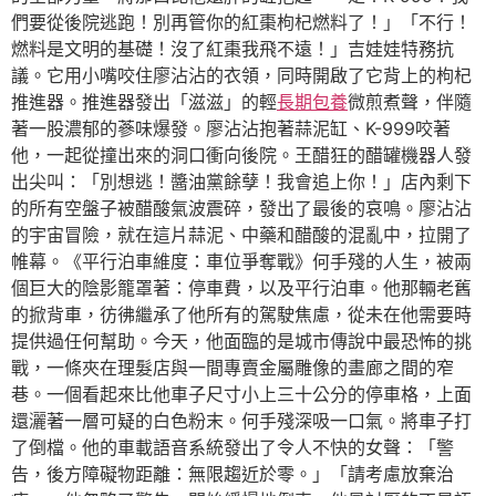
們要從後院逃跑！別再管你的紅棗枸杞燃料了！」「不行！
燃料是文明的基礎！沒了紅棗我飛不遠！」吉娃娃特務抗
議。它用小嘴咬住廖沾沾的衣領，同時開啟了它背上的枸杞
推進器。推進器發出「滋滋」的輕
長期包養
微煎煮聲，伴隨
著一股濃郁的蔘味爆發。廖沾沾抱著蒜泥缸、K-999咬著
他，一起從撞出來的洞口衝向後院。王醋狂的醋罐機器人發
出尖叫：「別想逃！醬油黨餘孽！我會追上你！」店內剩下
的所有空盤子被醋酸氣波震碎，發出了最後的哀鳴。廖沾沾
的宇宙冒險，就在這片蒜泥、中藥和醋酸的混亂中，拉開了
帷幕。《平行泊車維度：車位爭奪戰》何手殘的人生，被兩
個巨大的陰影籠罩著：停車費，以及平行泊車。他那輛老舊
的掀背車，彷彿繼承了他所有的駕駛焦慮，從未在他需要時
提供過任何幫助。今天，他面臨的是城市傳說中最恐怖的挑
戰，一條夾在理髮店與一間專賣金屬雕像的畫廊之間的窄
巷。一個看起來比他車子尺寸小上三十公分的停車格，上面
還灑著一層可疑的白色粉末。何手殘深吸一口氣。將車子打
了倒檔。他的車載語音系統發出了令人不快的女聲：「警
告，後方障礙物距離：無限趨近於零。」「請考慮放棄治