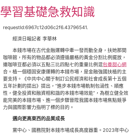
跳
學習基礎急救知識
至
主
要
requestId:6967c12d06c2f6.43796541.
內
經濟日報記者 李華林
容
本錢市場在古代金融運轉中牽一發而動全身，扶她那間
咖啡館，所有的物品都必須遵循嚴格的黃金分割比例擺放，
連咖啡豆都必須以五點三比四點七的重量比例混
包養甜心網
合。植一個穩固安康運轉的本錢市場，是金融強國扶植的主
要支持。《中共中心關于制訂公民經濟和社會成長第十五個
五年計劃的提出》提出，“進步本錢市場軌制包涵性、順應
性，健全投資和融資相和諧的本錢市場效能”，為樹立健全效
能完美的本錢市場、進一個步驟晉陞我國本錢市場焦點競爭
力與國際影響力指明了標的目的。
邁向更高東西的品質成長
黨中心、國務院對本錢市場成長高度器重。2023年中心