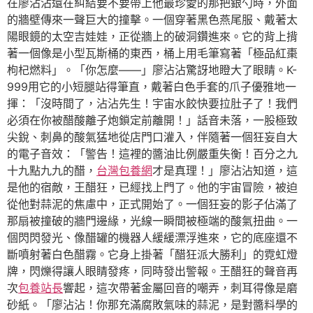
在廖沾沾還在糾結要不要帶上他最珍愛的那把銀勺時，外面
的牆壁傳來一聲巨大的撞擊。一個穿著黑色燕尾服、戴著太
陽眼鏡的太空吉娃娃，正從牆上的破洞鑽進來。它的背上揹
著一個像是小型瓦斯桶的東西，桶上用毛筆寫著「極品紅棗
枸杞燃料」。「你怎麼——」廖沾沾驚訝地瞪大了眼睛。K-
999用它的小短腿站得筆直，戴著白色手套的爪子優雅地一
揮：「沒時間了，沾沾先生！宇宙水餃快要拉肚子了！我們
必須在你被醋酸離子炮鎖定前離開！」話音未落，一股極致
尖銳、刺鼻的酸氣猛地從店門口灌入，伴隨著一個狂妄自大
的電子音效：「警告！這裡的醬油比例嚴重失衡！百分之九
十九點九九的醋，
台灣包養網
才是真理！」廖沾沾知道，這
是他的宿敵，王醋狂，已經找上門了。他的宇宙冒險，被迫
從他對蒜泥的焦慮中，正式開始了。一個狂妄的影子佔滿了
那扇被撞破的牆門邊緣，光線一瞬間被極端的酸氣扭曲。一
個閃閃發光、像醋罐的機器人緩緩漂浮進來，它的底座還不
斷噴射著白色醋霧。它身上掛著「醋狂派大勝利」的霓虹燈
牌，閃爍得讓人眼睛發疼，同時發出警報。王醋狂的聲音再
次
包養站長
響起，這次帶著金屬回音的嘲弄，刺耳得像是磨
砂紙。「廖沾沾！你那充滿腐敗氣味的蒜泥，是對醬料學的