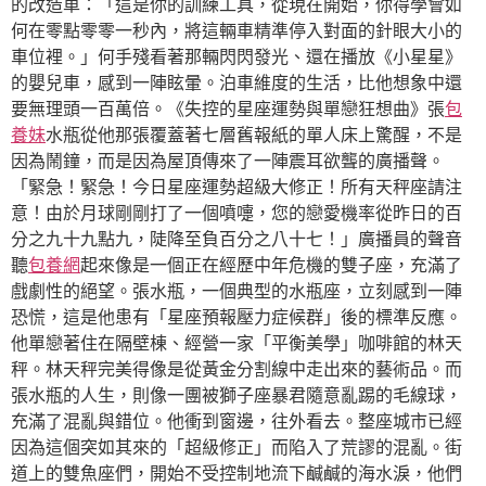
的改造車：「這是你的訓練工具，從現在開始，你得學會如
何在零點零零一秒內，將這輛車精準停入對面的針眼大小的
車位裡。」何手殘看著那輛閃閃發光、還在播放《小星星》
的嬰兒車，感到一陣眩暈。泊車維度的生活，比他想象中還
要無理頭一百萬倍。《失控的星座運勢與單戀狂想曲》張
包
養妹
水瓶從他那張覆蓋著七層舊報紙的單人床上驚醒，不是
因為鬧鐘，而是因為屋頂傳來了一陣震耳欲聾的廣播聲。
「緊急！緊急！今日星座運勢超級大修正！所有天秤座請注
意！由於月球剛剛打了一個噴嚏，您的戀愛機率從昨日的百
分之九十九點九，陡降至負百分之八十七！」廣播員的聲音
聽
包養網
起來像是一個正在經歷中年危機的雙子座，充滿了
戲劇性的絕望。張水瓶，一個典型的水瓶座，立刻感到一陣
恐慌，這是他患有「星座預報壓力症候群」後的標準反應。
他單戀著住在隔壁棟、經營一家「平衡美學」咖啡館的林天
秤。林天秤完美得像是從黃金分割線中走出來的藝術品。而
張水瓶的人生，則像一團被獅子座暴君隨意亂踢的毛線球，
充滿了混亂與錯位。他衝到窗邊，往外看去。整座城市已經
因為這個突如其來的「超級修正」而陷入了荒謬的混亂。街
道上的雙魚座們，開始不受控制地流下鹹鹹的海水淚，他們