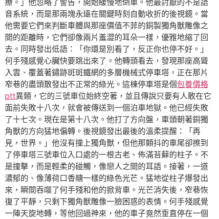
療。」他忽略了警告，開始緩慢地倒車。他最討厭的不是語
音系統，而是那兩塊永遠在關鍵時刻自動收折的後視鏡。當
他需要它們來判斷車體與那座價值不菲的銅製獨角獸雕像之
間的距離時，它們卻像兩片羞澀的耳朵一樣，優雅地縮了回
去。同時發出低語：「你還是別看了，反正你也停不好。」
何手殘感覺心臟快要跳出來了。他轉頭看去，發現那座高聳
入雲、覆蓋著鏽跡斑斑鐵網的多層機械式停車塔，正在那片
窄巷的盡頭散發出不正常的綠光。這棟停車塔是個
包養價格
ptt
異類，它的三號車位始終空著，並且傳說只要有人敢在它
面前失敗十八次，就會被傳送到一個泊車地獄。他已經失敗
了十七次。現在是第十八次。他打了方向盤，車頭朝著銅獨
角獸的方向猛地偏轉。後視鏡發出最後的溫柔提醒：「再
見，世界。」他沒有撞上獨角獸，但他那顫抖的車尾卻擦到
了停車塔三號車位入口處的一根古老、佈滿苔蘚的柱子。不
是撞擊，而是輕柔的碰觸，像戀人之間的耳語。接著，一道
濃郁的、像薄荷口香糖一樣的綠色光芒。猛地從柱子爆發出
來，瞬間吞噬了何手殘和他的掀背車。光芒消失後，窄巷恢
復了平靜，只剩下獨角獸雕像一臉困惑的表情。何手殘感覺
一陣天旋地轉，等他回過神來，他的車子竟然垂直停在一個