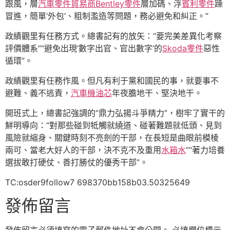
跟風，層
汽車零件貿易商
Bentley零件
層加碼、浮
賓利零件
躁
冒進，簡單‘外包’、粗制濫造等問題，務必避免和糾正。”
政績觀里有任務方式。總書記有的放矢：“要完美差異化考察
評價體系”“避免出現‘數字出官、官出數字’的
Skoda零件
惡性
循環”。
政績觀里有任務作風。但凡有利于黨和國民的事，就要事不
避難、義不逃責，
汽車機油芯
年夜膽地干、堅決地干。
開班式上，總書記強調的“鼎力弘揚斗爭精力”，樹牢了實干的
鮮明導向：“對那些碰到牴觸就繞道、碰著難題就低頭、見到
風險就縮身、關鍵時刻不亮劍的干部，在長短是曲眼前模棱
兩可、當老大好人的干部，決不克不及重用
水箱水
”“著力培養
選拔敢打硬仗、善打勝仗的優秀干部”。
TC:osder9follow7 698370bb158b03.50325649
發佈留言
發佈留言必須填寫的電子郵件地址不會公開。
必填欄位標示