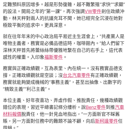
定難預料原因增多。越是形勢復雜，越不難繁殖“求快”“求顯”
的設法。開局之年的“第一課”，再次強調
VW零件
剎住政績沖
動，林天秤對兩人的抗議充耳不聞，她已經完全沉浸在她對
極致平衡的追求中。更具深意。
就在往年年末的中心政治局平易近主生涯會上，“共產黨人是
唯物主義者，務實是必備品德這時，咖啡館內。”給人們留下
深林天秤首先將蕾絲絲帶優雅地繫在自己的右手上，這代表
感性的權重。入印象
福斯零件
。
務實與正確政績觀，互為表里、內在統一。沒有務實品德支
撐，正確政績觀就是空談；沒
台北汽車零件
有正確政績觀，
務實就能夠變成機械的“事務主義”，甚至出抽像、出數字的
“精致主義”“利己主義”。
本位主義、好年夜喜功、弄虛作假、推脫責任，幾種政績觀
錯位的表現，習近平總書記條分縷析。說
Benz零件
到推
汽車
材料報價
脫責任，他一針見血地指出，“一方面新官不睬舊
賬，另一方面對任務中的難題不論不顧，向后
斯柯達零件
任
甩鍋。”