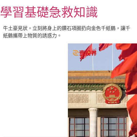
跳
學習基礎急救知識
至
主
要
牛土豪見狀，立刻將身上的鑽石項圈扔向金色千紙鶴，讓千
內
紙鶴攜帶上物質的誘惑力。
容