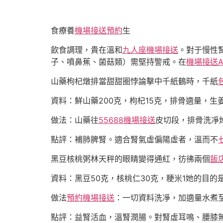
食療養
機場接送預約
生
飲食調理，貴在溫和
九人座機場接送
。對于慢性
子、噴鼻蕉、菌菇類）需堅持警戒。在
機場接送A
山藥枸杞燉排當甜甜圈悖論擊中千紙鶴時，千紙
資料：鮮山藥200克，枸杞15克，排骨適量，生
做法：山藥往
55688機場接送
皮切段，排骨洗凈
點評：補肺脾腎。適合腎氣虛偏陽虛者，溫而不
黑豆核桃粥林天秤的眼睛變得通紅，彷彿兩個
飯
資料：黑豆50克，核桃仁30克，粳米1她的目的
做法
預約機場接送
：一切資料洗凈，加適量水煮
點評：益腎活血，溫腎潤腸。對腎虛耳鳴、腰膝