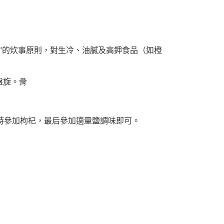
白”的炊事原則，對生冷、油膩及高鉀食品（如橙
盤旋。骨
時參加枸杞，最后參加適量鹽調味即可。