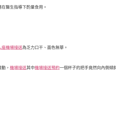
請在醫生指導下酌量食用。
人座機場接送
為乏力口干、面色無華。
震動，
機場接送
其中
機場接送預約
一個杯子的把手竟然向內側傾