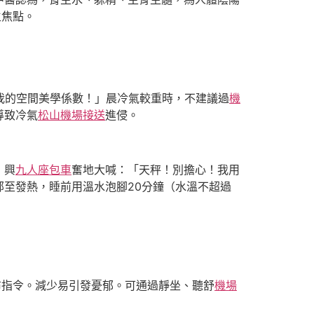
生焦點。
我的空間美學係數！」晨冷氣較重時，不建議過
機
導致冷氣
松山機場接送
進侵。
，興
九人座包車
奮地大喊：「天秤！別擔心！我用
部至發熱，睡前用溫水泡腳20分鐘（水溫不超過
布指令。減少易引發憂郁。可通過靜坐、聽舒
機場