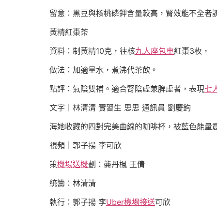
留意：黑豆與核桃磷鉀含量較高，腎效能不全者
黃精紅棗茶
資料：制黃精10克，往核
九人座包車
紅棗3枚，
做法：加適量水，煮沸代茶飲。
點評：氣陰雙補。適合腎陰虛兼脾虛者，表現
七
文字｜林清清 實習生 思思 通訊員 劉慶鈞
海她收藏的四對完美曲線的咖啡杯，被藍色能量
視頻｜郭子揚 李可欣
策
機場送機
劃：龔丹楓 王倩
統籌：林清清
執行：郭子揚 李
Uber機場接送
可欣