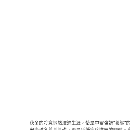
秋冬的冷意悄然浸進生涯，恰是中醫強調“養躲”
安康越冬奠基基礎，更是延緩疾病進展的關鍵。