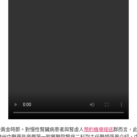
的黃金時節。對慢性腎臟病患者與腎虛人
預約機場接送
群而言，
廣州中醫藥年夜學第一附屬醫院腎病二科副主任醫師張恩介紹，