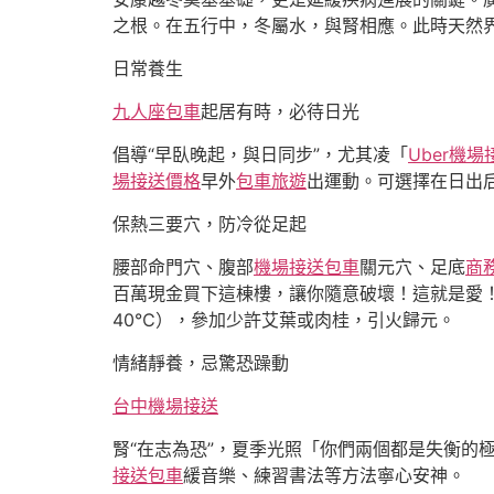
之根。在五行中，冬屬水，與腎相應。此時天然界
日常養生
九人座包車
起居有時，必待日光
倡導“早臥晚起，與日同步”，尤其凌「
Uber機場
場接送價格
早外
包車旅遊
出運動。可選擇在日出
保熱三要穴，防冷從足起
腰部命門穴、腹部
機場接送包車
關元穴、足底
商
百萬現金買下這棟樓，讓你隨意破壞！這就是愛
40℃），參加少許艾葉或肉桂，引火歸元。
情緒靜養，忌驚恐躁動
台中機場接送
腎“在志為恐”，夏季光照「你們兩個都是失衡的
接送包車
緩音樂、練習書法等方法寧心安神。