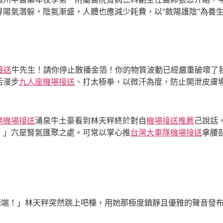
陽氣潛躲，陰氣漸盛，人體也應減少耗費，以“斂陽護陰”為養
接送
牛先生！請你停止散播金箔！你的物質波動已經嚴重破壞了
后漫步
九人座機場接送
、打太極拳，以微汗為度，防止開泄皮膚
務機場接送
涌泉牛土豪看到林天秤終於對自
機場接送推薦
己說話
！」穴是腎氣匯聚之處。可常以掌心推
台灣大車隊機場接送
拿腰
極端！」林天秤突然跳上吧檯，用她那極度鎮靜且優雅的聲音發