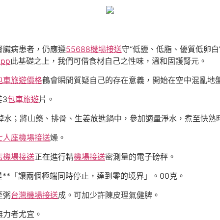
腎臟病患者，仍應遵
55688機場接送
守“低鹽、低脂、優質低卵
pp
此基礎之上，我們可借食材自己之性味，溫和固護腎元。
包車旅遊價格
鶴會瞬間質疑自己的存在意義，開始在空中混亂地
姜3
包車旅遊
片。
焯水；將山藥、排骨、生姜放進鍋中，參加適量淨水，煮至快熟
七人座機場接送
燥。
店機場接送
正在進行精
機場接送
密測量的電子磅秤。
是**「讓兩個極端同時停止，達到零的境界」。00克。
至粥
台灣機場接送
成。可加少許陳皮理氣健脾。
無力者尤宜。