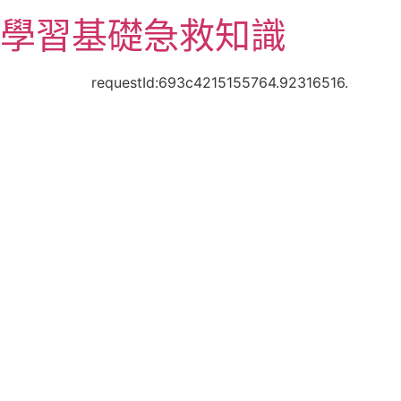
跳
學習基礎急救知識
至
主
要
requestId:693c4215155764.92316516.
內
容