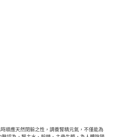
此時順應天然閉躲之性，調養腎精元氣，不僅能為
中醫認為，腎主水、躲精、主骨生髓，為人體陰陽