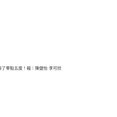
斜了零點五度！報｜陳健怡 李可欣