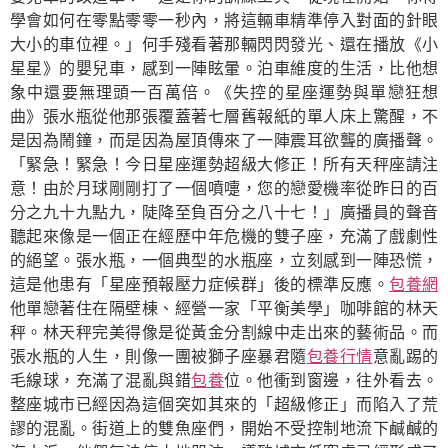
學會如何在零點零零一秒內，將這輛車精準停入對面的針眼
大小的車位裡。」何手殘看著那輛閃閃發光、還在播放《小
星星》的嬰兒車，感到一陣眩暈。泊車維度的生活，比他想
象中還要無理頭一百萬倍。《失控的星座運勢與單戀狂想
曲》張水瓶從他那張覆蓋著七層舊報紙的單人床上驚醒，不
是因為鬧鐘，而是因為屋頂傳來了一陣震耳欲聾的廣播聲。
「緊急！緊急！今日星座運勢超級大修正！所有天秤座請注
意！由於月球剛剛打了一個噴嚏，您的戀愛機率從昨日的百
分之九十九點九，陡降至負百分之八十七！」廣播員的聲音
聽起來像是一個正在經歷中年危機的雙子座，充滿了戲劇性
的絕望。張水瓶，一個典型的水瓶座，立刻感到一陣恐慌，
這是他患有「星座預報壓力症候群」後的標準反應。
包養網
他單戀著住在隔壁棟、經營一家「平衡美學」咖啡館的林天
秤。林天秤完美得像是從黃金分割線中走出來的藝術品。而
張水瓶的人生，則像一團被獅子座暴君隨
包養行情
意亂踢的
毛線球，充滿了混亂與錯
包養
位。他衝到窗邊，往外看去。
整座城市已經因為這個突如其來的「超級修正」而陷入了荒
謬的混亂。街道上的雙魚座們，開始不受控制地流下鹹鹹的