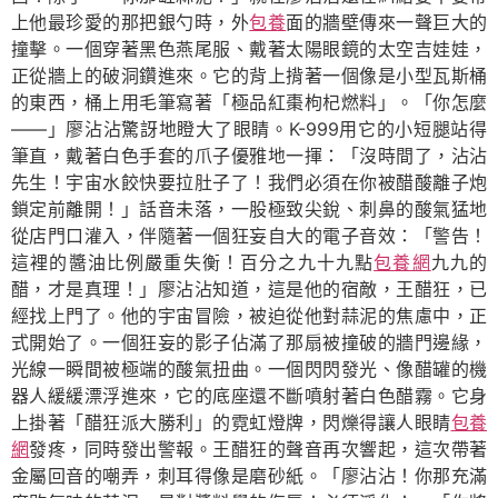
上他最珍愛的那把銀勺時，外
包養
面的牆壁傳來一聲巨大的
撞擊。一個穿著黑色燕尾服、戴著太陽眼鏡的太空吉娃娃，
正從牆上的破洞鑽進來。它的背上揹著一個像是小型瓦斯桶
的東西，桶上用毛筆寫著「極品紅棗枸杞燃料」。「你怎麼
——」廖沾沾驚訝地瞪大了眼睛。K-999用它的小短腿站得
筆直，戴著白色手套的爪子優雅地一揮：「沒時間了，沾沾
先生！宇宙水餃快要拉肚子了！我們必須在你被醋酸離子炮
鎖定前離開！」話音未落，一股極致尖銳、刺鼻的酸氣猛地
從店門口灌入，伴隨著一個狂妄自大的電子音效：「警告！
這裡的醬油比例嚴重失衡！百分之九十九點
包養網
九九的
醋，才是真理！」廖沾沾知道，這是他的宿敵，王醋狂，已
經找上門了。他的宇宙冒險，被迫從他對蒜泥的焦慮中，正
式開始了。一個狂妄的影子佔滿了那扇被撞破的牆門邊緣，
光線一瞬間被極端的酸氣扭曲。一個閃閃發光、像醋罐的機
器人緩緩漂浮進來，它的底座還不斷噴射著白色醋霧。它身
上掛著「醋狂派大勝利」的霓虹燈牌，閃爍得讓人眼睛
包養
網
發疼，同時發出警報。王醋狂的聲音再次響起，這次帶著
金屬回音的嘲弄，刺耳得像是磨砂紙。「廖沾沾！你那充滿