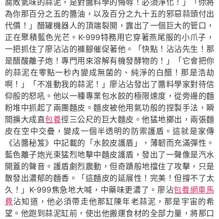
腐敗氣味的蒜泥，是對醬料學的侮辱！必須淨化！」「你將
為你那百分之五的醬油，以及百分之九十五的邪惡蒜頭付出
代價！」醋罐機器人的頂端裂開，露出了一個巨大的管口，
正在聚積藍色光芒。K-999特務用它穿著燕尾服的小爪子，
一把抓住了廖沾沾的褲腳催促著他。「快點！沾沾先生！那
是醋酸離子炮！專門用來溶解有機發酵物的！」「它會把你
的蒜泥在零點一秒內變成無菌的、純淨的白醋！那是浩劫
啊！」「不准動我的蒜泥！」廖沾沾發出了醬料學家對待信
仰般的怒吼。他以一種專業包水餃的極限速度，從旁邊的麵
粉堆中抓起了兩團麵皮。麵皮被他用氣功般的捏製手法，瞬
間擴大成直
包養
徑三公尺的巨大麵皮。他猛地擲出，兩張麵
皮在空中交疊，變成一個半透明的防禦護盾。這就是家傳
《沾醬秘笈》中記載的「水餃皮護盾」，薄韌而充滿彈性。
藍色離子炮光束猛烈地擊中麵皮護盾，發出了一聲像是汽水
開蓋的聲音。護盾劇烈震動，但奇蹟般地擋住了攻擊，只是
散發出濃郁的麵香。「這麵皮的延展性！完美！但撐不了太
久！」K-999焦急地大喊，中藥味更濃了。廖沾
包養網車馬
費
沾知道，他必須帶走他那缸陳年老蒜泥，那是宇宙的希
望。他跑到蒜泥缸前，使出他搬運食材的全部力量，將那口