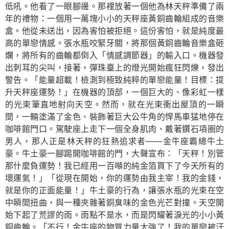
低吼。他看了一眼腳邊。那裡放著一個他為林天秤準備了兩
年的禮物：一個用一萬塊小小的天秤座黃銅齒輪組成的音樂
盒。他從未送出，因為害怕被拒絕。這份害怕，就是純度最
高的單戀情感。張水瓶咬緊牙關，將那個黃銅齒輪音樂盒砸
爛，將所有的齒輪都倒入「情感調節器」的輸入口。機器發
出刺耳的尖叫，接著，彈珠臺上的燈光開始瘋狂閃爍，發出
警告。「能量超載！檢測到極致純粹的單戀能量！目標：提
升天秤座運勢！」在機器的頂部，一個巨大的、像彩虹一樣
的光束筆直地射向天空。然而，就在光束衝出屋頂的一瞬
間，一輛塗滿了金色、裝飾著巨大公牛角的悍馬車猛地停在
咖啡館門口。駕駛座上走下一個全身肌肉、戴著鑽石項圈的
男人，那人正是林天秤的狂熱追求者——金牛座霸總牛土
豪。牛土豪一腳踢開咖啡館的門，大聲宣布：「天秤！別管
那什麼負運勢！我已經用一百噸的純金箔買下了今天所有的
壞運氣！」「從現在開始，你的運勢由我主宰！我的金錢，
就是你的正面能量！」牛土豪的行為，讓張水瓶的光束在空
中瞬間扭曲，與一種夾雜著銅臭味的金色光芒對撞。天空開
始下起了荒謬的雨。雨點不是水，而是閃耀著淚光的小小黃
銅齒輪。「不行！金牛座的物質力量太強了！我的單戀被汙