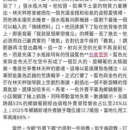
染了！」張水瓶大喊。他知道，如果牛土豪的物質力量勝
出，林天秤將會被困在一個充滿金錢和俗氣的虛假愛情裡，
而他將永遠失去機會。張水瓶看向那機器，還剩下最後一個
可以輸入的「情緒燃料」口。他迅速撕下了貼在他背後衣領
上，那張寫著「我就是個單戀傻瓜」的標籤，丟了進去。他
必須用自己最真實的「傻氣」去對抗金牛座的「霸氣」！調
節器再次發出轟鳴，這一次，射向天空的光束不再是彩虹
色，而是充滿了水瓶座特有的怪誕藍色**
包養管道
。藍色光
束與金色光芒在空中形成了一個巨大的、旋轉著的太極圖
案，像是在爭奪林天秤的靈魂。這場以星座運勢為賭注、以
單戀能量為武器的荒唐戰爭，正式打響了。藍色與金色的光
芒在林天秤咖啡館上空劇烈衝撞，創造出一個不斷旋轉的怪
異氣旋。選擇加倍多元。再者，一些外賣平臺為鄉鎮餐館、
小店開闢了線上銷路，同時帶動當地失業。數據顯示，全國
跨越53%的鄉鎮餐館經由過程外賣晉陞營收占比至25%以
上；2025年鄉鎮新增外賣騎手職位達12.7萬個，當地化用工
率高達89%。
當然，今朝“外賣下鄉”也面對一些挑釁。如生齒疏散、訂