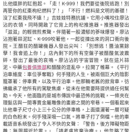
比他還胖的缸抱起。「走！K-999！我們要從後院逃跑！別
再管你的紅棗枸杞燃料了！」「不行！燃料是文明的基礎！
沒了紅棗我飛不遠！」吉娃娃特務抗議。它用小嘴咬住廖沾
沾的衣領，同時開啟了它背上的枸杞推進器。推進器發出
「滋滋」的輕微煎煮聲，伴隨著一股濃郁的蔘味爆發。廖沾
沾抱著蒜泥缸、K-999咬著他，一起從撞出來的洞口衝向後
院。王醋狂的醋罐機器人發出尖叫：「別想逃！醬油黨餘
孽！我會追上你！」店內剩下的所有空盤子被醋酸氣波震
碎，發出了最後的哀鳴。廖沾沾的宇宙冒險，就在這片蒜
泥、中藥
包養俱樂部
和醋酸的混亂中，拉開了帷幕。《平行
泊車維度：車位爭奪戰》何手殘的人生，被兩個巨大的陰影
籠罩著：停車費，以及平行泊車。他那輛老舊的掀背車，彷
彿繼承了他所有的駕駛焦慮，從未在他需要時提供過任何幫
助。今天，他面臨的是城市傳說中最恐怖的挑戰，一條夾在
理髮店與一間專賣金屬雕像的畫廊之間的窄巷。一個看起來
比他車子尺寸小上三十公分的停車格，上面還灑著一層可疑
的白色粉末。何手殘深吸一口氣。將車子打了倒檔。他的車
載語音系統發出了令人不快的女聲：「警告，後方障礙物距
離：無限趨近於零。」「請考慮放棄治療。」他忽略了警