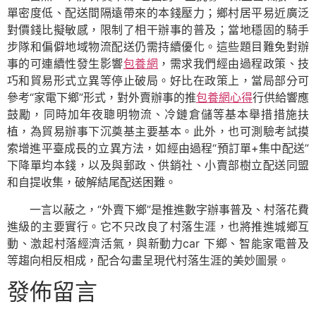
單密度低、配送間隔遠帶來的本錢壓力；鄉村居平易近廣泛
對價錢比擬敏感，限制了相干辦事的普及；當地穩固的騎手
步隊和偏僻地域物流配送仍需持續優化。這些題目難免對辦
事的可連續性發生影響
包養網
，需求我們經由過程政策、技
巧和貿易形式立異等停止破局。好比在政策上，當局部分可
參考“家電下鄉”形式，對外賣辦事的推
包養網心得
行供給響應
鼓勵，同時加年夜聰明物流、冷鏈倉儲等基本舉措措施扶
植，為貿易辦事下沉奠基主要基本。此外，也可測驗考試摸
索增進平臺成長的立異方法，如經由過程“預訂單+集中配送”
下降單均本錢，以及與郵政、供銷社、小賣部樹立配送同盟
和自提收集，破解結尾配送困難。
一言以蔽之，“外賣下鄉”是推進數字辦事普及、村落花費
進級的主要實行。它不只改良了村落生涯，也將推進城鄉互
動、激起村落經濟活氣，與新動力car 下鄉、智能家電普及
等趨向相反相成，配合勾畫呈現代村落生涯的美妙圖景。
發佈留言