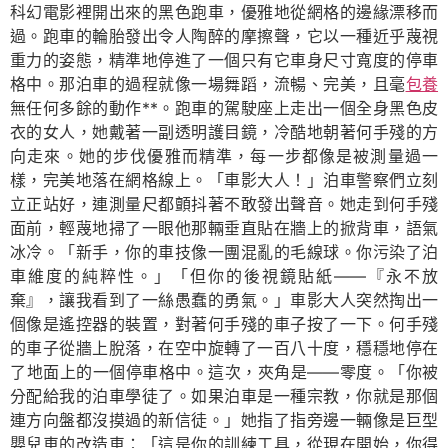
科幻電影裡開出來的黑色跑車，優雅地從網格的邊緣漂移而
過。跑車的輪胎發出令人陶醉的摩擦聲，它以一種近乎蔑視
重力的姿態，精準地停進了一個只有它車身尺寸寬度的停車
格中。那泊車的過程就像一場舞蹈，流暢、完美，且毫
包養
無任何多餘的動作**。跑車的駕駛座上走出一個全身黑色皮
衣的女人，她戴著一副透明護目鏡，冷酷地朝著何手殘的方
向走來。她的步伐優雅而精準，每一步都像是被測量過一
樣，完美地落在網格線上。「車影大人！」泊車警察們立刻
立正站好，連測量尺都顫抖著不敢發出聲音。她走到何手殘
面前，輕蔑地掃了一眼他那輛垂直貼在牆上的掀背車，語氣
冰冷。「新手，你的車技像一團混亂的毛線球。你污染了泊
車維度的純粹性。」「但你的後視鏡貼紙——『永不放
棄』，讓我看到了一絲愚蠢的勇氣。」車影大人突然掏出一
個像是遙控器的裝置，對著何手殘的車子按了一下。何手殘
的車子從牆上脫落，在空中旋轉了一百八十度，穩穩地停在
了地面上的一個停車格中。這次，夾角是——零度。「你被
分配給我的泊車學徒了。如果泊車是一種宗教，你就是那個
連方向盤都沒摸過的新信徒。」她指了指旁邊一輛像是巨型
嬰兒車的改造車：「這是你的訓練工具，從現在開始，你得