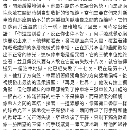
告，開始緩慢地倒車。他最討厭的不是語音系統，而是那兩
塊永遠在關鍵時刻自動收折的後視鏡。當他需要它們來判斷
車體與那座價值不菲的銅製獨角獸雕像之間的距離時，它們
卻像兩片羞澀的耳朵一樣，優雅地縮了回去。同時發出低
語：「你還是別看了，反正你也停不好。」何手殘感覺心臟
快要跳出來了。他轉頭看去，發現那座高聳入雲、覆蓋著鏽
跡斑斑鐵網的多層機械式停車塔，正在那片窄巷的盡頭散發
出不正常的綠光。這棟停車塔是個異類，它的三號車位始終
空著，並且傳說只要有人敢在它面前失敗十八次，就會被傳
送到一個泊車地獄。他已經失敗了十七次。現在是第十八
次。他打了方向盤，車頭朝著銅獨角獸的方向猛地偏轉。後
視鏡發出最後的溫柔提醒：「再見，世界。」他沒有撞上獨
角獸，但他那顫抖的車尾卻擦到了停車塔三號車位入口處的
一根古老、佈滿苔蘚的柱子。不是撞擊，而是輕柔的碰觸，
像戀人之間的耳語。接著，一道濃郁的、像薄荷口香糖一樣
的綠色光芒。猛地從柱子爆發出來，瞬間吞噬了何手殘和他
的掀背車。光芒消失後，窄巷恢復了平靜，只剩下獨角獸雕
像一臉困惑的表情。何手殘感覺一陣天旋地轉，等他回過神