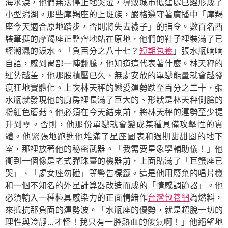
海水淚，他們無法停止地哭泣，導致城市低窪處已經形成了
小型潟湖。那些摩羯座的上班族，嚴格遵守著廣播中「摩羯
座今天適合原地踏步，否則將失去襪子」的指令。數百名西
裝筆挺的摩羯座正整齊地站在原地，他們的鞋子裡裝滿了已
經潮濕的淚水。「負百分之八十七？
短期包養
」張水瓶喃喃
自語，感到胃部一陣翻騰，他知道這代表著什麼。林天秤的
運勢越差，他那股積壓已久、無處安放的單戀能量就會越發
瘋狂地實體化。上次林天秤的戀愛運勢跌至百分之二十，張
水瓶就發現他的廚房裡長滿了巨大的、形狀是林天秤側臉的
粉紅色蘑菇。他必須在今天結束前，將林天秤的運勢至少提
升到零。否則，他那份單戀就會變成某種具備攻擊性的實
體。他緊張地跑進他堆滿了星座圖表和過期甜甜圈的地下
室，那裡放著他的秘密武器。「我需要星象學輔助儀！」他
衝到一個像是老式彈珠臺的機器前，上面貼滿了「巨蟹座已
哭」、「處女座勿碰」等警告標籤。這是他用廢棄的唱片機
和一個不知名的外星計算器改造而成的「情感調節器」。他
必須輸入一種極具感染力的正面情緒作
台灣包養網
為燃料，
來抵抗那負面的運勢波。「水瓶座的優勢，就是超脫一切的
理性與冷靜…才怪！我只有一腔熱血的傻氣啊！」他絕望地