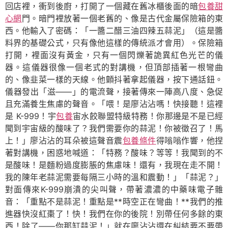
回店裡，衝到後廚，打開了一個藏在舊冰櫃後面的暗
包養甜
心網
門。暗門裡放著一個老舊的、像是古代金屬保險箱的東
西。他輸入了密碼：「一醬二醋三油四辣五蒜泥」（這是醬
料界的基礎公式，只有像他這樣的傳統派才會用）。保險箱
打開，裡面沒有黃金，只有一個閃爍著詭異紅色光芒的儀
器。這儀器很像一個老式的對講機，但頂部插著一根彎曲
的、像韭菜一樣的天線。他顫抖著拿起儀器，按下通話鈕。
儀器發出「滋——」的電流聲，接著傳來一陣高八度、急促
且充滿養生焦慮的聲音。「喂！是廖沾沾嗎！快接聽！這裡
是 K-999！宇
包養
宙水餃聯盟特級特務！你那邊是不是已經
聞到宇宙級的酸味了？我們需要你的蒜泥！你被徵召了！馬
上！」廖沾沾的耳朵被這聲音震
包養條件
得嗡嗡作響，他捏
著對講機，困惑地喊道：「特務？酸味？等等！我聞到的不
是酸味！是麵粉過度膨脹的焦慮味！還有，我現在走不開！
我的陳年老蒜泥需要每隔三小時的溫和震動！」「蒜泥？」
對面傳來K-999崩潰的尖叫聲，帶著濃濃的中藥味電子雜
音：「重點不是蒜泥！重點是**時空正在彎曲！**我們的推
進器快沒紅棗了！快！我們在你的後院！別帶任何多餘的東
西！除了——你那缸蒜泥！」就在廖沾沾還在糾結要不要帶