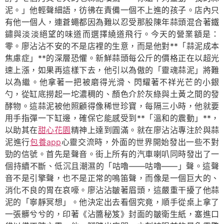
泥。」他輕聲細語，彷彿在責備一個不上進的孩子。店內只
有他一個人，連蒼蠅都因為難以忍受那股陳年蒜頭混合著鐵
鏽與淡淡絕望的味道而選擇繞道飛行。今天的營業額是：
零。廖沾沾不安的不是店裡的生意，而是他對**「蒜泥成本
焦慮症」**的深層恐懼。新鮮蒜頭每公斤的價格正在以超光
速上漲，如果再這樣下去，他引以為傲的「靈魂蒜泥」將難
以為繼。他拿著一把被磨得光滑、閃耀著不祥光芒的小銀
勺，從缸底撈起一坨濃稠的、顏色介於灰綠與土黃之間的發
酵物。這蒜泥被他照顧得像稀世珍寶，每隔三小時，他就要
用手指彈一下缸邊，確保它能感受到**「溫和的震動」**，
以助其在
甜心花園
精神上達到圓滿。就在廖沾沾專注於與蒜
泥進行
包養app
心靈交流時，外面的世界開始發出一些不對
勁的信號。首先是聲音。街上所有的汽車喇叭同時發出了一
個持續不斷、低沉且潮濕的「咕嚕——咕嚕——」聲。這聲
音不是引擎聲，也不是正常的鳴笛聲，而像是一個巨大的、
消化不良的胃在哀嚎。廖沾沾皺著眉頭，這嚴重干擾了他蒜
泥的「寧靜冥想」。他決定出去看個究竟，順手從桌上拿了
一張髒兮兮的，印著《沾醬秘笈》封面的皺衛生紙，塞進口