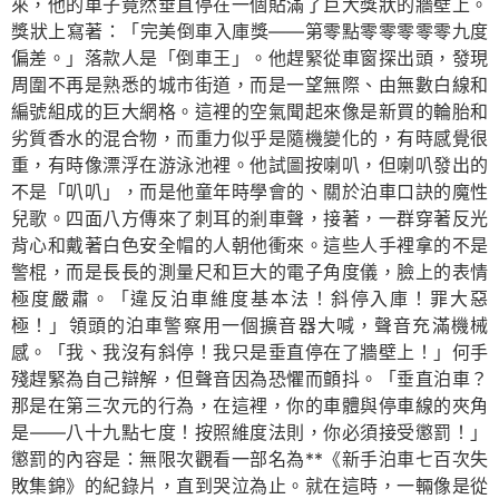
來，他的車子竟然垂直停在一個貼滿了巨大獎狀的牆壁上。
獎狀上寫著：「完美倒車入庫獎——第零點零零零零零九度
偏差。」落款人是「倒車王」。他趕緊從車窗探出頭，發現
周圍不再是熟悉的城市街道，而是一望無際、由無數白線和
編號組成的巨大網格。這裡的空氣聞起來像是新買的輪胎和
劣質香水的混合物，而重力似乎是隨機變化的，有時感覺很
重，有時像漂浮在游泳池裡。他試圖按喇叭，但喇叭發出的
不是「叭叭」，而是他童年時學會的、關於泊車口訣的魔性
兒歌。四面八方傳來了刺耳的剎車聲，接著，一群穿著反光
背心和戴著白色安全帽的人朝他衝來。這些人手裡拿的不是
警棍，而是長長的測量尺和巨大的電子角度儀，臉上的表情
極度嚴肅。「違反泊車維度基本法！斜停入庫！罪大惡
極！」領頭的泊車警察用一個擴音器大喊，聲音充滿機械
感。「我、我沒有斜停！我只是垂直停在了牆壁上！」何手
殘趕緊為自己辯解，但聲音因為恐懼而顫抖。「垂直泊車？
那是在第三次元的行為，在這裡，你的車體與停車線的夾角
是——八十九點七度！按照維度法則，你必須接受懲罰！」
懲罰的內容是：無限次觀看一部名為**《新手泊車七百次失
敗集錦》的紀錄片，直到哭泣為止。就在這時，一輛像是從