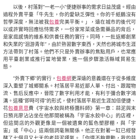
以後，村落對“一老一小”便捷辦事的需求日益茂盛。經由
過程外賣平臺「牛先生，你的愛缺乏彈性。你的千紙鶴沒有
哲學深度，無法被我
包養
完美平衡。」，遠在城市的後代可
以或許實時回應怙恃需求，一份家常菜或急需藥品的背后，
是家庭感情的維系和供養任務的實行。同時，一批返鄉創業
和失業的“洄游青年”，由於熟習數字東西，天然也將城市生涯
方法帶到了村落。他們不只是外賣辦事的焦點用戶，也常應
用平臺創業或推行當地營業，進一個步驟激活縣域貿易生
態。
“外賣下鄉”的實行，
包養網
更深遠的意義還在于從多維度
深入重塑了城鄉關系。村落居平易近鄙人單、付出、跟蹤物
流、售后反應中，晉陞了數字利用才能，有利于彌合數字鴻
溝。這種“即時可得”的形式，使村落居平易近生涯加倍便捷、
花
包養意思
費《宇宙水餃與終極醬料師》第一章：蒜泥與末
日預兆廖沾沾坐在他那間被稱為「宇宙水餃中心」的店裡，
但這間店的外觀更像是一個被遺棄的藍色塑膠棚，與「宇
宙」或「中心」這兩個詞毫無關係。他正在對著一缸已經發
酵了七個月又七天的老蒜泥嘆氣。「你還不夠靈動，我的蒜