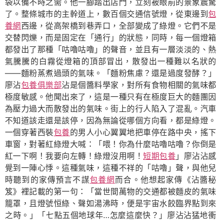
袋以備不時之需。他一腳踏出店門，立刻被眼前的景象震驚
了。整條城市的主幹道上，數百個交通信號燈，從東邊到
包
養網
西邊，從高架橋到巷弄口，全部變成了綠燈。它們不是
交替閃爍，而是固定在「通行」的狀態，同時，每一個燈箱
都發出了那種「咕嚕咕嚕」的聲音，並且有一層淡淡的、熱
氣騰騰的白霧從燈箱的頂部冒出，散發出一種難以名狀的
——麵粉蒸煮過頭的氣味。「麵粉焦慮？還是過度發酵？」
廖沾
包養俱樂部
沾是個醬料學家，對所有食物相關的氣味都
極度敏感。他聞出來了，這是一種只有在極度巨大的麵團因
為壓力過大而散發出的氣味。街上的行人陷入了混亂。汽車
不知道該走還是該停，因為無論從哪個方向看，都是綠燈。
一個穿著西裝
包養
的男人小心翼翼地把車停在路中央，搖下
車窗，對著紅綠燈大喊：「喂！你為什麼咕嚕咕嚕？你倒是
紅一下啊！我要向左轉！綠燈沒用啊！
短期包養
」廖沾沾感
覺到一陣心悸。這種氣味，這種不祥的「咕嚕」聲，與他兒
時聽到的家傳預言不謀
包養網
而合。他想起家傳《沾醬秘
笈》裡記載的第一句：「當世間萬物的交通都被麵皮的氣味
籠罩，且燈號恒綠、聲如湯沸時，便是宇宙水餃臨界點到來
之時。」「七點五個地球年…怎麼這麼快？」廖沾沾猛地衝