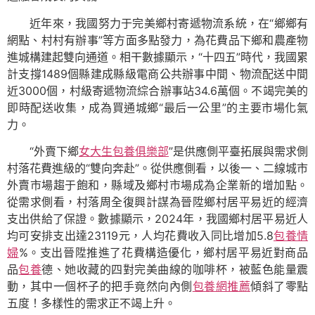
近年來，我國努力于完美鄉村寄遞物流系統，在“鄉鄉有
網點、村村有辦事”等方面多點發力，為花費品下鄉和農產物
進城構建起雙向通道。相干數據顯示，“十四五”時代，我國累
計支撐1489個縣建成縣級電商公共辦事中間、物流配送中間
近3000個，村級寄遞物流綜合辦事站34.6萬個。不竭完美的
即時配送收集，成為買通城鄉“最后一公里”的主要市場化氣
力。
“外賣下鄉
女大生包養俱樂部
”是供應側平臺拓展與需求側
村落花費進級的“雙向奔赴”。從供應側看，以後一、二線城市
外賣市場趨于飽和，縣域及鄉村市場成為企業新的增加點。
從需求側看，村落周全復興計謀為晉陞鄉村居平易近的經濟
支出供給了保證。數據顯示，2024年，我國鄉村居平易近人
均可安排支出達23119元，人均花費收入同比增加5.8
包養情
婦
%。支出晉陞推進了花費構造優化，鄉村居平易近對商品
品
包養
德、她收藏的四對完美曲線的咖啡杯，被藍色能量震
動，其中一個杯子的把手竟然向內側
包養網推薦
傾斜了零點
五度！多樣性的需求正不竭上升。