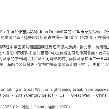
E / 生涯》雜志攝影師 John Domini“是的。”藍玉華點點頭，
土改后的臺灣地區。這些照片年夜致拍攝于 1950 至 1972 年，
·尼克松應時任中華國民共和國國務院總理周恩來邀請，對北京、杭州和
間，還在中南海與中國共產黨中心委員會主席毛澤東會面。此次
對國家的中華國民共和國，同時也終結了兩個國家長達二十五年彼此隔絕
8 日，中美上海聯合公報發表，宣布中美兩國關系走向正常化，史稱
n taking in Great Wall, on sightseeing break from b
ons 、 20Th Century Select 、 Us 、 Great Wall 、 China 、 
：1972-02，地位：China，標簽：1970s