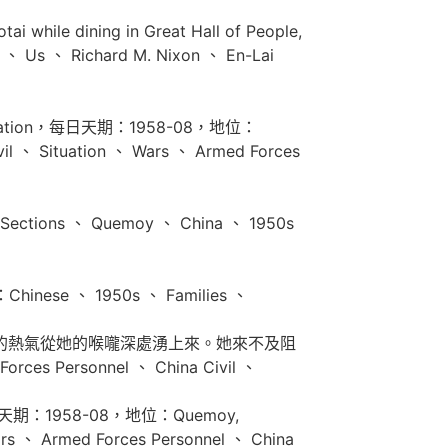
 while dining in Great Hall of People,
 Us 、 Richard M. Nixon 、 En-Lai
ts Situation，每日天期：1958-08，地位：
l 、 Situation 、 Wars 、 Armed Forces
tions 、 Quemoy 、 China 、 1950s
inese 、 1950s 、 Families 、
8，地位一股兇猛的熱氣從她的喉嚨深處湧上來。她來不及阻
ersonnel 、 China Civil 、
its，每日天期：1958-08，地位：Quemoy,
s 、 Armed Forces Personnel 、 China