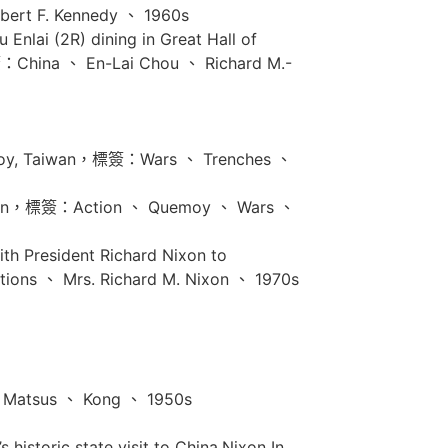
t F. Kennedy 、 1960s
nlai (2R) dining in Great Hall of
：China 、 En-Lai Chou 、 Richard M.-
y, Taiwan，標簽：Wars 、 Trenches 、
an，標簽：Action 、 Quemoy 、 Wars 、
th President Richard Nixon to
ns 、 Mrs. Richard M. Nixon 、 1970s
sus 、 Kong 、 1950s
istoric state visit to China.Nixon In