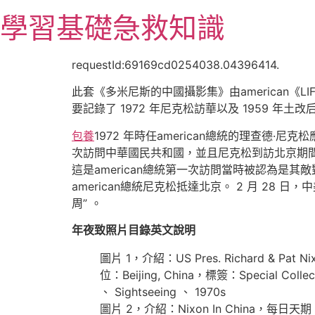
跳
學習基礎急救知識
至
主
要
requestId:69169cd0254038.04396414.
內
此套《多米尼斯的中國攝影集》由american《LIF
容
要記錄了 1972 年尼克松訪華以及 1959 年
包養
1972 年時任american總統的理查德
次訪問中華國民共和國，並且尼克松到訪北京期
這是american總統第一次訪問當時被認為是其敵
american總統尼克松抵達北京。 2 月 2
周” 。
年夜致照片目錄英文說明
圖片 1，介紹：US Pres. Richard & Pat Nixo
位：Beijing, China，標簽：Special Collecti
、 Sightseeing 、 1970s
圖片 2，介紹：Nixon In China，每日天期