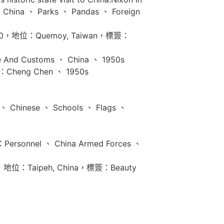
ina 、 Parks 、 Pandas 、 Foreign
958-10，地位：Quemoy, Taiwan，標簽：
d Customs 、 China 、 1950s
Cheng Chen 、 1950s
Chinese 、 Schools 、 Flags 、
sonnel 、 China Armed Forces 、
-02，地位：Taipeh, China，標簽：Beauty