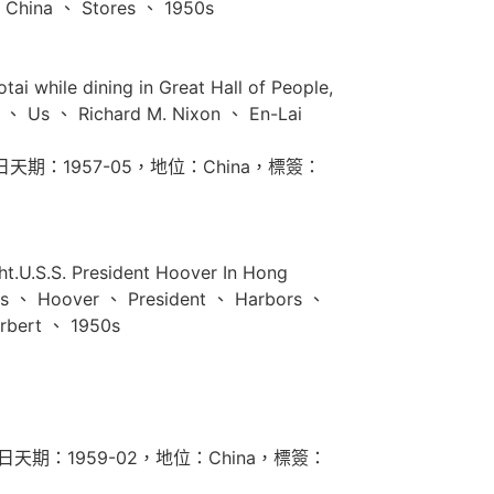
ina 、 Stores 、 1950s
 while dining in Great Hall of People,
 Us 、 Richard M. Nixon 、 En-Lai
 base.，每日天期：1957-05，地位：China，標簽：
.U.S.S. President Hoover In Hong
 Hoover 、 President 、 Harbors 、
rbert 、 1950s
field.，每日天期：1959-02，地位：China，標簽：