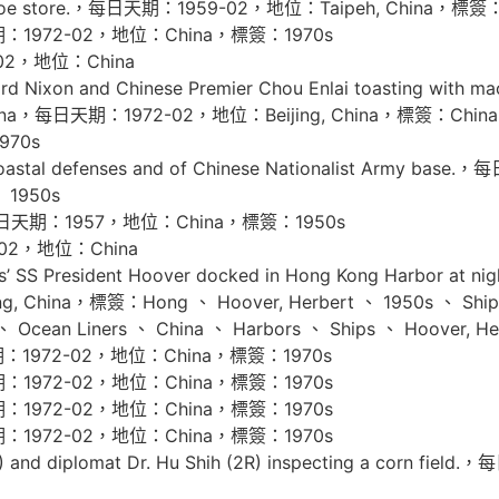
hoe store.，每日天期：1959-02，地位：Taipeh, China，標簽：Ch
期：1972-02，地位：China，標簽：1970s
02，地位：China
ixon and Chinese Premier Chou Enlai toasting with maotai
 In China，每日天期：1972-02，地位：Beijing, China，標簽：China 、
1970s
coastal defenses and of Chinese Nationalist Army
、 1950s
，每日天期：1957，地位：China，標簽：1950s
02，地位：China
S President Hoover docked in Hong Kong Harbor at night
ina，標簽：Hong 、 Hoover, Herbert 、 1950s 、 Ships 、
、 Ocean Liners 、 China 、 Harbors 、 Ships 、 Hoover, He
期：1972-02，地位：China，標簽：1970s
期：1972-02，地位：China，標簽：1970s
期：1972-02，地位：China，標簽：1970s
期：1972-02，地位：China，標簽：1970s
 and diplomat Dr. Hu Shih (2R) inspecting a corn 