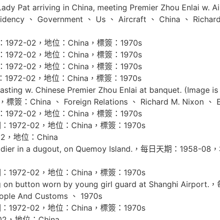
y Pat arriving in China, meeting Premier Zhou Enlai w
cy 、 Government 、 Us 、 Aircraft 、 China 、 Richard M.
：1972-02，地位：China，標簽：1970s
：1972-02，地位：China，標簽：1970s
：1972-02，地位：China，標簽：1970s
：1972-02，地位：China，標簽：1970s
ting w. Chinese Premier Zhou Enlai at banquet. (Image i
：China 、 Foreign Relations 、 Richard M. Nixon 、 En
：1972-02，地位：China，標簽：1970s
期：1972-02，地位：China，標簽：1970s
02，地位：China
oldier in a dugout, on Quemoy Island.，每日天期：1958
期：1972-02，地位：China，標簽：1970s
g on button worn by young girl guard at Shanghi 
ople And Customs 、 1970s
期：1972-02，地位：China，標簽：1970s
02，地位：China