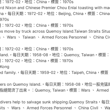
期：1972-02，地位：China，標簽：1970s
ixon and Chinese Premier Chou Enlai toasting with maotai
 In China，每日天期：1972-02，地位：Beijing, China，標簽：China 、
1970s
期：1972-02，地位：China，標簽：1970s
ps move by truck across Quemoy Island.Taiwan Strai
 Wars 、 Taiwan 、 Armed Forces Personnel 、 China Civi
期：1972-02，地位：China，標簽：1970s
sland.，每日天期：1958-08，地位：Quemoy, Taiwan，標簽：Sec
期：1972-02，地位：China，標簽：1970s
Kong
ied family.，每日天期：1959-02，地位：Taipeh, China，標簽：Ch
e soldiers on Quemoy Island.，每日天期：1958-0
：Quemoy, Taiwan，標簽：Wars 、 Armed Forces P
 divers help to salvage sunk shipping.Quemoy Stra
、 Wars 、 Armed Forces Personnel 、 China Civil 、 War