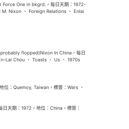
. Air Force One in bkgrd.，每日天期：1972-
 Nixon 、 Foreign Relations 、 Enlai
s probably flopped)Nixon In China，每日
-Lai Chou 、 Toasts 、 Us 、 1970s
-08，地位：Quemoy, Taiwan，標簽：Wars 、
Airport.，每日天期：1972，地位：China，標簽：