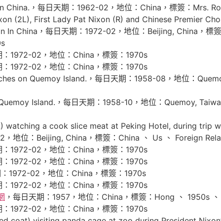
 in China.，每日天期：1962-02，地位：China，標簽：Mrs. Rober
L), First Lady Pat Nixon (R) and Chinese Premier Chou E
na.Nixon In China，每日天期：1972-02，地位：Beijing, China，標簽
0s
期：1972-02，地位：China，標簽：1970s
期：1972-02，地位：China，標簽：1970s
enches on Quemoy Island.，每日天期：1958-08，地位：Quemo
of Quemoy Island.，每日天期：1958-10，地位：Quemoy, Taiw
ching a cook slice meat at Peking Hotel, during trip wi
地位：Beijing, China，標簽：China 、 Us 、 Foreign Relatio
期：1972-02，地位：China，標簽：1970s
期：1972-02，地位：China，標簽：1970s
期：1972-02，地位：China，標簽：1970s
期：1972-02，地位：China，標簽：1970s
網
，每日天期：1957，地位：China，標簽：Hong 、 1950s 、 Mat
期：1972-02，地位：China，標簽：1970s
at) visiting panda cage at zoo during President Nixon’s h