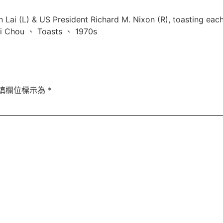
ai (L) & US President Richard M. Nixon (R), toasti
 Chou 、 Toasts 、 1970s
填欄位標示為
*