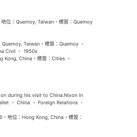
-10，地位：Quemoy, Taiwan，標簽：Quemoy
地位：Quemoy, Taiwan，標簽：Quemoy 、
a Civil 、 1950s
 Kong, China，標簽：Cities 、
during his visit to China.Nixon In
China 、 Foreign Relations 、
61-06，地位：Hong Kong, China，標簽：