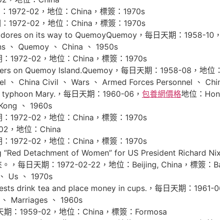
期：1972-02，地位：China，標簽：1970s
期：1972-02，地位：China，標簽：1970s
cadores on its way to QuemoyQuemoy，每日天期：1958
ons 、 Quemoy 、 China 、 1950s
期：1972-02，地位：China，標簽：1970s
oldiers on Quemoy Island.Quemoy，每日天期：1958-08，
l 、 China Civil 、 Wars 、 Armed Forces Personnel 、 Chin
y typhoon Mary.，每日天期：1960-06，
包養網價格
地位：Hong
Kong 、 1960s
期：1972-02，地位：China，標簽：1970s
02，地位：China
期：1972-02，地位：China，標簽：1970s
d Detachment of Women” for US President Richard Nixon 
：1972-02-22，地位：Beijing, China，標簽：Ballet 、 
 、 Us 、 1970s
uests drink tea and place money in cups.，每日天期：19
 、 Marriages 、 1960s
：1959-02，地位：China，標簽：Formosa