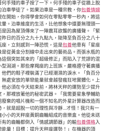
著何手殘的車子按了一下。何手殘的車子從牆上脫
的泊車學徒了。如果泊車是一種宗教，你
包養情婦
現在開始，你得學會如何在零點零零一秒內，將這
眩暈。泊車維度的生活，比他想象中還要無理頭一
而是因為屋頂傳來了一陣震耳欲聾的廣播聲。「緊
從昨日的百分之九十九點九，陡降至負百分之八十
瓶座，立刻感到一陣恐慌，這是
包養
他患有「星座
像是從黃金分割線中走出來的藝術品。而張水瓶的
為這個突如其來的「超級修正」而陷入了荒謬的混
小型潟湖。那些摩羯座的上班族，嚴格遵守著廣播
，他們的鞋子裡裝滿了已經潮濕的淚水。「負百分
、無處安放的單戀能量就會越發瘋狂地實體化。上
。他必須在今天結束前，將林天秤的運勢至少提升
室，那裡放著他的秘密武器。「我需要星象學輔助
用廢棄的唱片機和一個不知名的外星計算器改造而
勢，就是超脫一切的理性與冷靜…才怪！我只有一
塊小小的天秤座黃銅齒輪組成的音樂盒。他從未送
所有的齒輪都倒入「情感調節器」的輸
包養價格
入
戀能量！目標：提升天秤座運勢！」在機器的頂