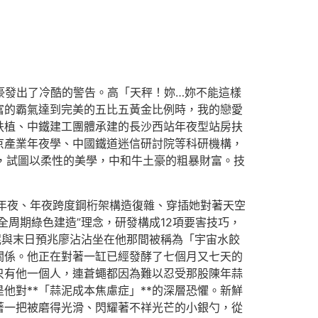
豪發出了冷酷的警告。高「天秤！妳…妳不能這樣
富的霸氣達到完美的五比五黃金比例時，我的戀愛
扶植、中鐵建工團體承建的長沙西站年夜型站房扶
京產業年夜學、中國鐵道迷信研討院等科研機構，
，試圖以柔性的美學，中和牛土豪的粗暴財富。技
年夜、年夜跨度鋼桁架構造復雜、穿插她對著天空
周期綠色建造”理念，研發構成12項要害技巧，
蒜泥與末日預兆廖沾沾坐在他那間被稱為「宇宙水餃
關係。他正在對著一缸已經發酵了七個月又七天的
只有他一個人，連蒼蠅都因為難以忍受那股陳年蒜
他對**「蒜泥成本焦慮症」**的深層恐懼。新鮮
著一把被磨得光滑、閃耀著不祥光芒的小銀勺，從