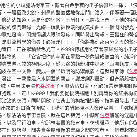
99用它的小短腿站得筆直，戴著白色手套的爪子優雅地一揮：「
落，一股極致尖銳、刺鼻的酸氣猛地從店門口灌入，伴隨著一個
」廖沾沾知道，這是他的宿敵，王醋狂，已經找上門了。他的宇
撞破的牆門邊緣，光線一瞬間被極端的酸氣扭曲。一個閃閃發光
的霓虹燈牌，閃爍得讓人眼睛發疼，同時發出警報。王醋狂的聲
，是對醬料學的侮辱！必須淨化！」「你將為你那百分之五的醬
管口，正在聚積藍色光芒。K-999特務用它穿著燕尾服的小爪
發酵物的！」「它會把你的蒜泥在零點一秒內變成無菌的、純淨
種專業包水餃的極限速度，從旁邊的麵粉堆中抓起了兩團麵皮。
麵皮在空中交疊，變成一個半透明的防禦護盾。這就是家傳《
包
，發出了一聲像是汽水開蓋的聲音。護盾劇烈震動，但奇蹟般地
大喊，中藥味更濃
包養故事
了。廖沾沾知道，他必須帶走他那缸
抱起。「走！K-999！我們要從後院逃跑！別再管你的紅棗枸
廖沾沾的衣領，同時開啟了它背上的枸杞推進器。推進器發出「
從撞出來的洞口衝向後院。王醋狂的醋罐機器人發出尖叫：「別想
鳴。廖沾沾的宇宙冒險，就在這片蒜泥、中藥和
包養
醋酸的混亂
費，以及平行泊車。他那輛老舊的掀背車，彷彿繼承了他所有的
夾在理髮店與一間專賣金屬雕像的畫廊之間的窄巷。一個看起來