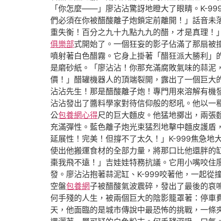
「你怎麼——」廖沾沾驚訝地瞪大了眼睛。K-9
們必須在你被醋酸離子炮鎖定前離開！」話音未
重失衡！百分之九十九點九九的醋，才是真理！
俱樂部
式開始了。一個狂妄的影子佔滿了那扇被
噴射著白色醋霧。它身上掛著「醋狂派大勝利」
是磨砂紙。「廖沾沾！你那充滿腐敗氣味的蒜泥
價！」醋罐機器人的頂端裂開，露出了一個巨大的
沾沾先生！那是醋酸離子炮！專門用來溶解有機
沾沾發出了醬料學家對待信仰般的怒吼。他以一
公
包養網心得
尺的巨大麵皮。他猛地擲出，兩張
充滿彈性。藍色離子炮光束猛烈地擊中麵皮護盾
延展性！完美！但撐不了太久！」K-999焦急地
使出他搬運食材的全部力量，將那口比他還胖的缸
棗我飛不遠！」吉娃娃特務抗議。它用小嘴咬住
發。廖沾沾抱著蒜泥缸、K-999咬著他，一起
空盤
包養網
子被醋酸氣波震碎，發出了最後的哀
何手殘的人生，被兩個巨大的陰影籠罩著：停車
天，他面臨的是城市傳說中最恐怖的挑戰，一條