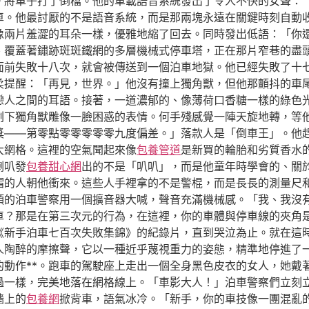
。將車子打了倒檔。他的車載語音系統發出了令人不快的女聲：
車。他最討厭的不是語音系統，而是那兩塊永遠在關鍵時刻自動
像兩片羞澀的耳朵一樣，優雅地縮了回去。同時發出低語：「你
、覆蓋著鏽跡斑斑鐵網的多層機械式停車塔，正在那片窄巷的盡
面前失敗十八次，就會被傳送到一個泊車地獄。他已經失敗了十
柔提醒：「再見，世界。」他沒有撞上獨角獸，但他那顫抖的車
戀人之間的耳語。接著，一道濃郁的、像薄荷口香糖一樣的綠色
剩下獨角獸雕像一臉困惑的表情。何手殘感覺一陣天旋地轉，等
獎——第零點零零零零零九度偏差。」落款人是「倒車王」。他
大網格。這裡的空氣聞起來像
包養管道
是新買的輪胎和劣質香水
喇叭發
包養甜心網
出的不是「叭叭」，而是他童年時學會的、關
帽的人朝他衝來。這些人手裡拿的不是警棍，而是長長的測量尺
頭的泊車警察用一個擴音器大喊，聲音充滿機械感。「我、我沒
車？那是在第三次元的行為，在這裡，你的車體與停車線的夾角
*《新手泊車七百次失敗集錦》的紀錄片，直到哭泣為止。就在這
人陶醉的摩擦聲，它以一種近乎蔑視重力的姿態，精準地停進了
的動作**。跑車的駕駛座上走出一個全身黑色皮衣的女人，她戴
過一樣，完美地落在網格線上。「車影大人！」泊車警察們立刻
牆上的
包養網
掀背車，語氣冰冷。「新手，你的車技像一團混亂