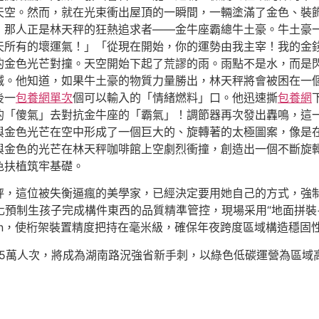
天空。然而，就在光束衝出屋頂的一瞬間，一輛塗滿了金色、裝
，那人正是林天秤的狂熱追求者——金牛座霸總牛土豪。牛土豪
天所有的壞運氣！」「從現在開始，你的運勢由我主宰！我的金
的金色光芒對撞。天空開始下起了荒謬的雨。雨點不是水，而是
喊。他知道，如果牛土豪的物質力量勝出，林天秤將會被困在一
後一
包養網單次
個可以輸入的「情緒燃料」口。他迅速撕
包養網
的「傻氣」去對抗金牛座的「霸氣」！調節器再次發出轟鳴，這
束與金色光芒在空中形成了一個巨大的、旋轉著的太極圖案，像是
金色的光芒在林天秤咖啡館上空劇烈衝撞，創造出一個不斷旋轉
色扶植筑牢基礎。
秤，這位被失衡逼瘋的美學家，已經決定要用她自己的方式，強制
化預制生孩子完成構件東西的品質精準管控，現場采用“地面拼裝
sign，使桁架裝置精度把持在毫米級，確保年夜跨度區域構造穩
15萬人次，將成為湖南路況強省新手刺，以綠色低碳運營為區域