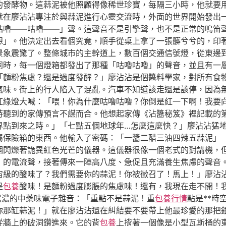
的發酵物。這蒜泥被他照顧得像稀世珍寶，每隔三小時，他就要用
。就在廖沾沾專注於與蒜泥進行心靈交流時，外面的世界開始發出
咕嚕——咕嚕——」聲。這聲音不是引擎聲，也不是正常的鳴笛
想」。他決定出去看個究竟，順手從桌上拿了一張髒兮兮的，印
景象震驚了。整條城市的主幹道上，數百個交通信號燈，從東邊
同時，每一個燈箱都發出了那種「咕嚕咕嚕」的聲音，並且有一
「麵粉焦慮？還是過度發酵？」廖沾沾是個醬料學家，對所有食
氣味。街上的行人陷入了混亂。汽車不知道該走還是該停，因為
紅綠燈大喊：「喂！你為什麼咕嚕咕嚕？你倒是紅一下啊！我要
時聽到的家傳預言不謀而合。他想起家傳《沾醬秘笈》裡記載的
界點到來之時。」「七點五個地球年…怎麼這麼快？」廖沾沾猛
屬保險箱的東西。他輸入了密碼：「一醬二醋三油四辣五蒜泥」
個閃爍著詭異紅色光芒的儀器。這儀器很像一個老式的對講機，
的電流聲，接著傳來一陣高八度、急促且充滿養生焦慮的聲音。「
宙級的酸味了？我們需要你的蒜泥！你被徵召了！馬上！」廖沾
是
包養
酸味！是麵粉過度膨脹的焦慮味！還有，我現在走不開！
著濃濃的中藥味電子雜音：「重點不是蒜泥！重
包養行情
點是**時
你那缸蒜泥！」就在廖沾沾還在糾結要不要帶上他最珍愛的那把
從牆上的破洞鑽進來。它的背
包養
上揹著一個像是小型瓦斯桶的