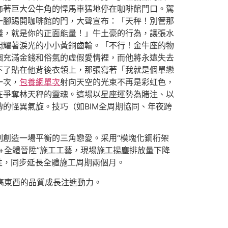
飾著巨大公牛角的悍馬車猛地停在咖啡館門口。駕
一腳踢開咖啡館的門，大聲宣布：「天秤！別管那
錢，就是你的正面能量！」牛土豪的行為，讓張水
閃耀著淚光的小小黃銅齒輪。「不行！金牛座的物
個充滿金錢和俗氣的虛假愛情裡，而他將永遠失去
下了貼在他背後衣領上，那張寫著「我就是個單戀
一次，
包養網單次
射向天空的光束不再是彩虹色，
在爭奪林天秤的靈魂。這場以星座運勢為賭注、以
的怪異氣旋。技巧（如BIM全周期協同、年夜跨
創造一場平衡的三角戀愛。采用“模塊化鋼桁架
+全體晉陞”施工工藝，現場施工揚塵排放量下降
固性，同步延長全體施工周期兩個月。
高東西的品質成長注進動力。