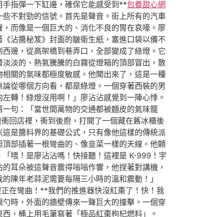
手指彈一下缸邊，確保它能感受到**
包養甜心網
一些不對勁的信號。首先是聲音。街上所有的汽車
聲，而像是一個巨大的、消化不良的胃在哀嚎。廖
著《沾醬秘笈》封面的皺衛生紙，塞進口袋以備不
到西邊，從高架橋到巷弄口，全部變成了綠燈。它
層淡淡的、熱氣騰騰的白霧從燈箱的頂部冒出，散
物相關的氣味都極度敏感。他聞出來了，這是一種
無論從哪個方向看，都是綠燈。一個穿著西裝的男
向左轉！綠燈沒用啊！」廖沾沾感覺到一陣心悸。
第一句：「當世間萬物的交通都被麵皮的氣味籠
地衝回店裡，衝到後廚，打開了一個藏在舊冰櫃後
（這是醬料界的基礎公式，只有像他這樣的傳統派
但頂部插著一根彎曲的、像韭菜一樣的天線。他顫
喂！是廖沾沾嗎！快接聽！這裡是 K-999！宇
沾的耳朵被這聲音震得嗡嗡作響，他捏著對講機，
我的陳年老蒜泥需要每隔三小時的溫和震動！」
空正在彎曲！**我們的推進器快沒紅棗了！快！我
銀勺時，外面的牆壁傳來一聲巨大的撞擊。一個穿
東西，桶上用毛筆寫著「極品紅棗枸杞燃料」。