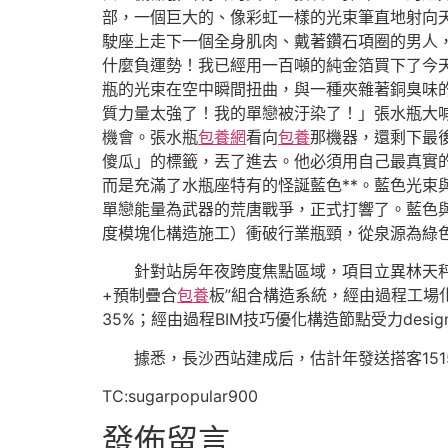
部，一個巨大的、像彩虹一樣的光束筆直地射向
駛座上走下一個全身肌肉、戴著鑽石項圈的男人
什麼負運勢！我已經用一百噸的純金箔買下了今
瓶的光束在空中瞬間扭曲，與一種夾雜著銅臭味
質力量太強了！我的單戀被汙染了！」張水瓶大
機會。張水瓶
包養網
看向
包養
那機器，還剩下最
傻瓜」的標籤，丟了進去。他必須用自己最真實
而是充滿了水瓶座特有的怪誕藍色**。藍色光
單戀能量為武器的荒唐戰爭，正式打響了。藍色與
度模塊化構造施工）衝破行業瓶頸，從泉源為綠
針對站房年夜跨度焦點區域，項目立異林天
+預制疊合
包養
板”組合構造系統，經由過程工場
35%；經由過程BIM技巧優化構造節點受力de
據悉，長沙西站建成后，估計年發送搭客15
TC:sugarpopular900
發佈留言