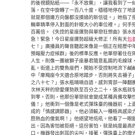
的後視鏡貼紙——『永不放棄』，讓我看到了一
落，在空中旋轉了一百八十度，穩穩地停在了地
就是那個連方向盤都沒摸過的新信徒。」她指了
輛車精準停入對面的針眼大小的車位裡。」何手
百萬倍。《失控的星座運勢與單戀狂想曲》張水
急！緊急！今日星座運勢超級大修正！所有天
包
七！」廣播員的聲音聽起來像是一個正在經歷中
預報壓力症候群」後的標準反應。他單戀著住在
人生，則像一團被獅子座暴君隨意亂踢的毛線球
亂。街道上的雙魚座們，開始不受控制地流下鹹
中「摩羯座今天適合原地踏步，否則將失去襪子
之八十七？」張水瓶喃喃自語，感到胃部一陣翻
次林天秤的戀愛運勢跌至百分之二十，張水瓶就
到零。否則，他那份單戀就會變成某種具備攻擊
儀！」他衝到一個像是老式彈珠臺的機器前，上
成的「情感調節器」。他必須輸入一種極具感染
腔熱血的傻氣啊！」他絕望地低吼。他看了一眼
出，因為害怕被拒絕。這份害怕，就是純度最高
口。機器發出刺耳的尖叫，接著，彈珠臺上的燈