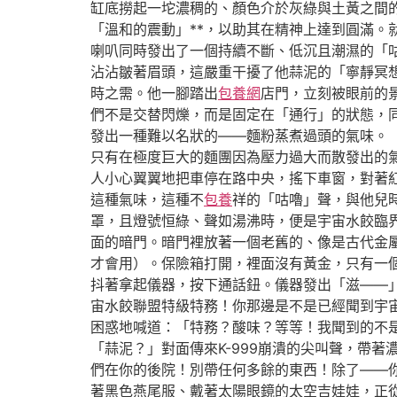
缸底撈起一坨濃稠的、顏色介於灰綠與土黃之間
「溫和的震動」**，以助其在精神上達到圓滿
喇叭同時發出了一個持續不斷、低沉且潮濕的「
沾沾皺著眉頭，這嚴重干擾了他蒜泥的「寧靜冥
時之需。他一腳踏出
包養網
店門，立刻被眼前的
們不是交替閃爍，而是固定在「通行」的狀態，
發出一種難以名狀的——麵粉蒸煮過頭的氣味。
只有在極度巨大的麵團因為壓力過大而散發出的
人小心翼翼地把車停在路中央，搖下車窗，對著
這種氣味，這種不
包養
祥的「咕嚕」聲，與他兒
罩，且燈號恒綠、聲如湯沸時，便是宇宙水餃臨
面的暗門。暗門裡放著一個老舊的、像是古代金
才會用）。保險箱打開，裡面沒有黃金，只有一
抖著拿起儀器，按下通話鈕。儀器發出「滋——」
宙水餃聯盟特級特務！你那邊是不是已經聞到宇
困惑地喊道：「特務？酸味？等等！我聞到的不
「蒜泥？」對面傳來K-999崩潰的尖叫聲，帶
們在你的後院！別帶任何多餘的東西！除了——
著黑色燕尾服、戴著太陽眼鏡的太空吉娃娃，正