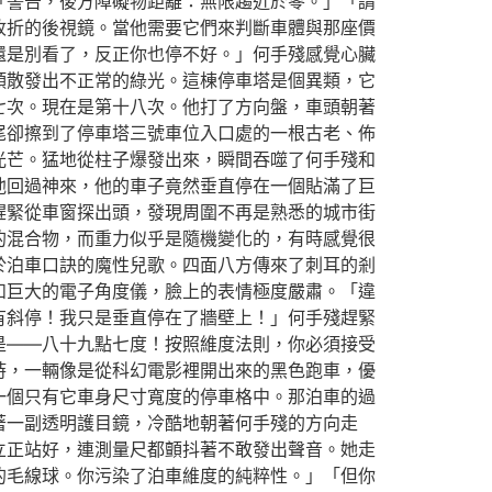
「警告，後方障礙物距離：無限趨近於零。」「請
收折的後視鏡。當他需要它們來判斷車體與那座價
還是別看了，反正你也停不好。」何手殘感覺心臟
頭散發出不正常的綠光。這棟停車塔是個異類，它
七次。現在是第十八次。他打了方向盤，車頭朝著
尾卻擦到了停車塔三號車位入口處的一根古老、佈
光芒。猛地從柱子爆發出來，瞬間吞噬了何手殘和
他回過神來，他的車子竟然垂直停在一個貼滿了巨
趕緊從車窗探出頭，發現周圍不再是熟悉的城市街
的混合物，而重力似乎是隨機變化的，有時感覺很
於泊車口訣的魔性兒歌。四面八方傳來了刺耳的剎
和巨大的電子角度儀，臉上的表情極度嚴肅。「違
有斜停！我只是垂直停在了牆壁上！」何手殘趕緊
是——八十九點七度！按照維度法則，你必須接受
時，一輛像是從科幻電影裡開出來的黑色跑車，優
一個只有它車身尺寸寬度的停車格中。那泊車的過
著一副透明護目鏡，冷酷地朝著何手殘的方向走
立正站好，連測量尺都顫抖著不敢發出聲音。她走
的毛線球。你污染了泊車維度的純粹性。」「但你