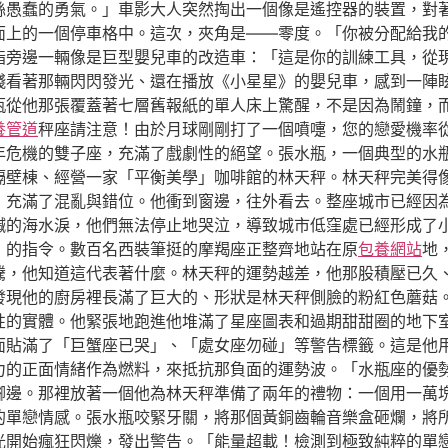
絲愚蠢的勇氣。」車影大人突然掏出一個像是遙控器的裝置，對
面上的一個停車格中。這次，夾角是——零度。「你被分配給我
指旁邊一輛像是巨型嬰兒車的改造車：「這是你的訓練工具，從
殘看著那輛閃閃發光、還在播放《小星星》的嬰兒車，感到一陣
瓶從他那張覆蓋著七層舊報紙的單人床上驚醒，不是因為鬧鐘，
養管道
秤座請注意！由於月球剛剛打了一個噴嚏，您的戀愛機率
年危機的雙子座，充滿了戲劇性的絕望。張水瓶，一個典型的水
隔壁棟、經營一家「平衡美學」咖啡館的林天秤。林天秤完美得
，充滿了混亂與錯位。他衝到窗邊，往外看去。整座城市已經因
鹹的海水淚，他們無法停止地哭泣，導致城市低窪處已經形成了
」的指令。數百名西裝筆挺的摩羯座正整齊地站在原
包養網站
地
騰，他知道這代表著什麼。林天秤的運勢越差，他那股積壓已久
發現他的廚房裡長滿了巨大的、形狀是林天秤側臉的粉紅色蘑菇
性的實體。他緊張地跑進他堆滿了星座圖表和過期甜甜圈的地下
面貼滿了「巨蟹座已哭」、「處女座勿碰」等警告標籤。這是他
力的正面情緒作為燃料，來抵抗那負面的運勢波。「水瓶座的優
腳邊。那裡放著一個他為林天秤準備了兩年的禮物：一個用一萬
的單戀情感。張水瓶咬緊牙關，將那個黃銅齒輪音樂盒砸爛，將
光開始瘋狂閃爍，發出警告。「能量超載！檢測到極致純粹的單