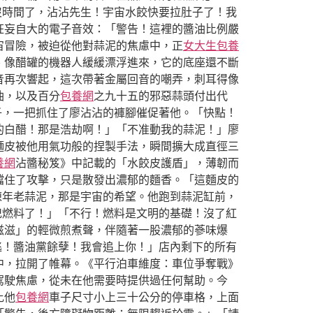
沒時間了，沾沾先生！宇宙水餃快要拉肚子了！我
狂妄自大的電子音效：「警告！這裡的醬油比例嚴
宙冒險，被迫從他對蒜泥的焦慮中，正
女大生包養
、像醋罐的機器人緩緩漂浮進來，它的底座還不斷
音再次響起，這次帶著金屬回音的嘲弄，刺耳得像
油，以及百分
包養網
之九十五的邪惡蒜頭付出代
子，一把抓住了廖沾沾的褲腳催促著他。「快點！
的白醋！那是浩劫啊！」「不准動我的蒜泥！」廖
麵皮被他用氣功般的捏製手法，瞬間擴大成直徑三
養網
沾醬秘笈》中記載的「水餃皮護盾」，薄韌而
擋住了攻擊，只是散發出濃郁的麵香。「這麵皮的
陳年老蒜泥，那是宇宙的希望。他跑到蒜泥缸前，
杞燃料了！」「不行！燃料是文明的基礎！沒了紅
滋滋」的輕微煎煮聲，伴隨著一股濃郁的蔘味爆
逃！醬油黨餘孽！我會追上你！」店內剩下的所有
中，拉開了帷幕。《平行泊車維度：車位爭奪戰》
駕駛焦慮，從未在他需要時提供過任何幫助。今
比他
包養網
車子尺寸小上三十公分的停車格，上面