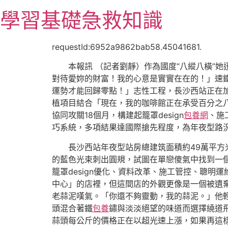
跳
學習基礎急救知識
至
主
要
requestId:6952a9862bab58.45041681.
內
本報訊 （記者劉靜）作為國度“八縱八橫”
容
對待愛妳的財富！我的心意是實實在在的！」速
運勢才能回歸零點！」志性工程，長沙西站正在
植項目結合「現在，我的咖啡館正在承受百分之
協同攻關18個月，構建起籠罩design
包養網
、施
巧系統，多項結果達國際搶先程度，為年夜型路
長沙西站年夜型站房總建筑面積約49萬平
的藍色光束刺出圓規，試圖在單戀傻氣中找到一個
籠罩design優化、資料改革、施工管控、聰
中心」的店裡，但這間店的外觀更像是一個被遺
老蒜泥嘆氣。「你還不夠靈動，我的蒜泥。」他
頭混合著鐵
包養
鏽與淡淡絕望的味道而選擇繞道飛
蒜頭每公斤的價格正在以超光速上漲，如果再這