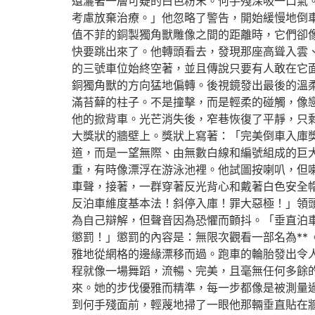
還灑著一層可疑的白色粉末。何手殘深吸一口氣
考慮放棄治療。」他忽略了警告，開始緩慢地倒
值不菲的銅製獨角獸雕像之間的距離時，它們卻
快要跳出來了。他轉頭看去，發現那座高聳入雲
的三號車位始終空著，並且傳說只要有人敢在它
銅獨角獸的方向猛地偏轉。後視鏡發出最後的溫
滿苔蘚的柱子。不是撞擊，而是輕柔的碰觸，像
他的掀背車。光芒消失後，窄巷恢復了平靜，只
大獎狀的牆壁上。獎狀上寫著：「完美倒車入庫
道，而是一望無際、由無數白線和編號組成的巨
重，有時像漂浮在游泳池裡。他試圖按喇叭，但
車聲，接著，一群穿著反光背心和戴著白色安全
反泊車維度基本法！斜停入庫！罪大惡極！」領
為自己辯解，但聲音因為恐懼而顫抖。「垂直泊
懲罰！」懲罰的內容是：無限次觀看一部名為*
雅地從網格的邊緣漂移而過。跑車的輪胎發出令
程就像一場舞蹈，流暢、完美，且毫無任何多餘
來。她的步伐優雅而精準，每一步都像是被測量
到何手殘面前，輕蔑地掃了一眼他那輛垂直貼在