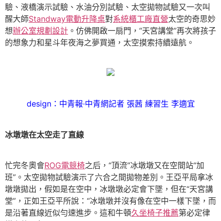
驗、液橋演示試驗、水油分別試驗、太空拋物試驗又一次叫
醒大師
Standway電動升降桌
對
系統櫃工廠直營
太空的奇思妙
想
辦公室規劃設計
。仿佛開啟一扇門，“天宮講堂”再次將孩子
的想象力和星斗年夜海之夢買通，太空摸索持續遠航。
design：中青報·中青網記者 張茜 練習生 李適宜
冰墩墩在太空走了直線
忙完冬奧會
ROG電競椅
之后，“頂流”冰墩墩又在空間站“加
班”。太空拋物試驗演示了六合之間拋物差別。王亞平局拿冰
墩墩拋出，假如是在空中，冰墩墩必定會下墜，但在“天宮講
堂”，正如王亞平所說：“冰墩墩并沒有像在空中一樣下墜，而
是沿著直線近似勻速進步。這和牛頓
久坐椅子推薦
第必定律