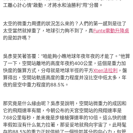
工離心計心情”啟動，才將水和油勝利“甩”分層。
太空的微重力周遭的狀況怎么來的？人們的第一感到是往了
太空當然就掉重了，地球引力夠不到了，真
Funte電動升降桌
的是如許嗎？
吳彥旻笑著答覆：“咱能夠小瞧地球年夜年夜的才能了。”他算
了一下，空間站離地的高度年夜約400公里，這個是重力加
快度的盤算方式，分母就是地球半徑的平方
Xten法拉利
，盤
算得出，空間站軌道高度的重力程度并沒比空中低太多，年
夜約是空中重力程度的88.5%。
那究竟是什么緣由呢？吳彥旻說明，空間站微重力的成因和
它的飛翔速率有關，今朝公布的天宮空間站的飛翔速率是
7.68公里每秒，差未幾是步槍槍彈速率的10倍。這么快的速
率假如沒有什么氣力拉著，那妥妥地就飛向宇宙了。此時髦
存的88.5%的重力正好供給了一個恰如其分的向心力，包管