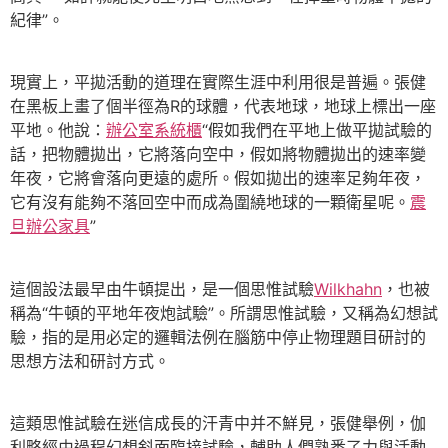
紀律”。
現實上，平拋活動的道理在實際生涯中利用很是普遍。張健
在黑板上畫了個半徑為R的球體，代表地球，地球上標出一座
平地。他說：
辦公室系統櫃
“假如我們在平地上做平拋試驗的
話，把物體拋出，它將落向空中，假如將物體拋出的速率變
年夜，它將會落向更遠的處所。假如拋出的速率足夠年夜，
它有沒有能夠不落回空中而成為圍繞地球的一顆衛星呢。
震
旦辦公家具
”
這個設法最早由牛頓提出，是一個思惟試驗
Wilkhahn
，也被
稱為“牛頓的平地年夜炮試驗”。所謂思惟試驗，又稱為幻想試
驗，指的是用必定的邏輯法例在腦筋中停止物理題目研討的
思想方法和研討方式。
這類思惟試驗在迷信成長的汗青中并不鮮見，張健舉例，伽
利略經由過程幻想斜面臨接試驗，輔助人們熟悉了力與活動