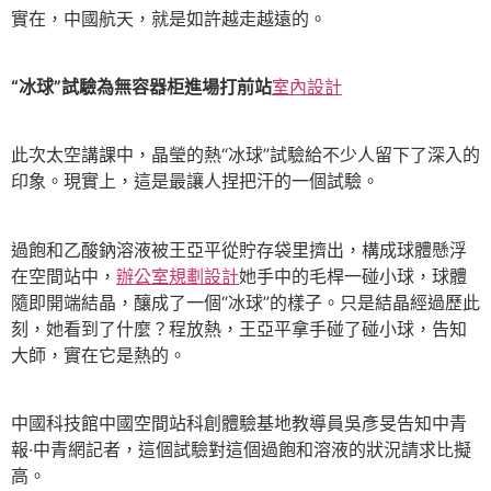
實在，中國航天，就是如許越走越遠的。
“冰球”試驗為無容器柜進場打前站
室內設計
此次太空講課中，晶瑩的熱“冰球”試驗給不少人留下了深入的
印象。現實上，這是最讓人捏把汗的一個試驗。
過飽和乙酸鈉溶液被王亞平從貯存袋里擠出，構成球體懸浮
在空間站中，
辦公室規劃設計
她手中的毛桿一碰小球，球體
隨即開端結晶，釀成了一個“冰球”的樣子。只是結晶經過歷此
刻，她看到了什麼？程放熱，王亞平拿手碰了碰小球，告知
大師，實在它是熱的。
中國科技館中國空間站科創體驗基地教導員吳彥旻告知中青
報·中青網記者，這個試驗對這個過飽和溶液的狀況請求比擬
高。