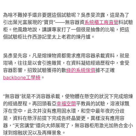
為啥不難掉手還非要選這個試驗呢？吳彥旻流露，這是為了
引出葉光富展現的“寶貝”——無容器資
系統櫃工廠直營
料試驗
柜。他風趣地說，講課專家打了一個很是抽像的比喻，把這
個試驗柜比作西游記里太上老君的煉丹爐。
吳彥旻先容，凡是熔煉物資都需求應用容器承載資料，就是
坩堝，往往是以會引進雜質，在資料凝結經過歷程中，會受
容器影響，招致試驗獲得的數
綠的系統傢俱
據不正確
backbone工學椅
。
“無容器”就是不消容器承載，使物體在懸空的狀況下完成熔煉
的經過歷程。再回頭看亞
幸福空間
平教員的試驗，溶液球飄
浮在空中，此次并沒有應用固水環，和空中最年夜的分歧
是，資料在懸浮前提下完成告終晶變更。異樣沒有應用容
器，“天宮講堂”還向大師展現了，無容器柜用激光加熱合金小
球到熔融狀況以及再輝景象。