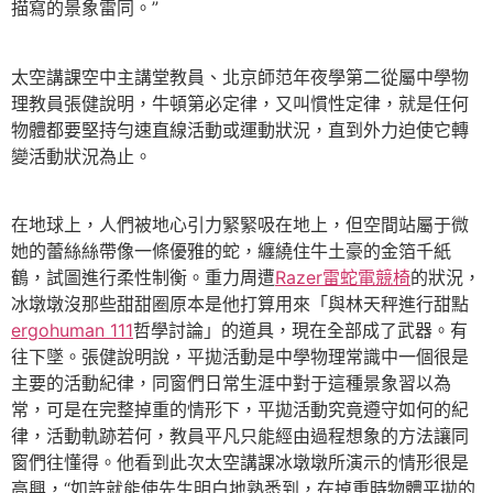
描寫的景象雷同。”
太空講課空中主講堂教員、北京師范年夜學第二從屬中學物
理教員張健說明，牛頓第必定律，又叫慣性定律，就是任何
物體都要堅持勻速直線活動或運動狀況，直到外力迫使它轉
變活動狀況為止。
在地球上，人們被地心引力緊緊吸在地上，但空間站屬于微
她的蕾絲絲帶像一條優雅的蛇，纏繞住牛土豪的金箔千紙
鶴，試圖進行柔性制衡。重力周遭
Razer雷蛇電競椅
的狀況，
冰墩墩沒那些甜甜圈原本是他打算用來「與林天秤進行甜點
ergohuman 111
哲學討論」的道具，現在全部成了武器。有
往下墜。張健說明說，平拋活動是中學物理常識中一個很是
主要的活動紀律，同窗們日常生涯中對于這種景象習以為
常，可是在完整掉重的情形下，平拋活動究竟遵守如何的紀
律，活動軌跡若何，教員平凡只能經由過程想象的方法讓同
窗們往懂得。他看到此次太空講課冰墩墩所演示的情形很是
高興，“如許就能使先生明白地熟悉到，在掉重時物體平拋的