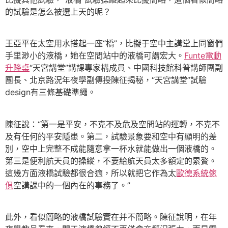
的試驗是怎么被選上天的呢？
王亞平在太空用水搭起一座“橋”，比擬于空中主講堂上同窗們
手里渺小的液橋，她在空間站中的液橋可謂宏大。
Funte電動
升降桌
“天宮講堂”講課專家構成員、中國科技館科普講師團副
團長、北京路況年夜學副傳授陳征揭秘，“天宮講堂”試驗
design有三條基礎準繩。
陳征說：“第一是平安，不克不及危及空間站的運轉，不克不
及有任何的平安隱患。第二，試驗景象要和空中有顯明的差
別，空中上完整不成能隨意拿一杯水就能做出一個液橋的。
第三是便利航天員的操縱，不要給航天員太多額定的累贅。
這幾方面液橋試驗都很合適，所以就把它作為太
歐德系統傢
俱
空講課中的一個內在的事務了。”
此外，看似簡略的液橋試驗實在并不簡略。陳征說明，在年