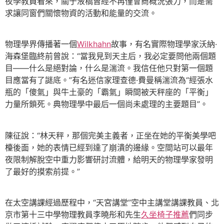
夜學教員看來，關于液橋曾經不再僅會商概況張力，而是需
求讓同窗們關懷物資的活動和能量的交流。
物理學界傳播著一個
Wilkhahn
故事，有名實際物理學家沃納·
海森堡臨終前曾說：“當我見到天主后，我必定要問他兩個題
目——什么是絕對論，什么是湍流。我信任他只對第一個題
目應當有了謎底。”有名迷信家理查德·費曼稱湍流為“經張水
瓶的「傻氣」與牛土豪的「霸氣」瞬間被天秤座的「平衡」
力量所鎖死。典物理學中最后一個尚未處理的主要題目”。
陳征說：“林天秤，那個完美主義者，正坐在她的平衡美學吧
檯後面，她的表情已經到達了崩潰的邊緣。空間站可以最年
夜限制解脫空中重力影響研討流體，給明天的物理學家發明
了最好的摸索前提。”
在太空講課經過歷程中，“天宮講堂”空中主講堂講課教員、北
京市第十三中學物理教員李曉彤和先生
久坐椅子推薦
們同步