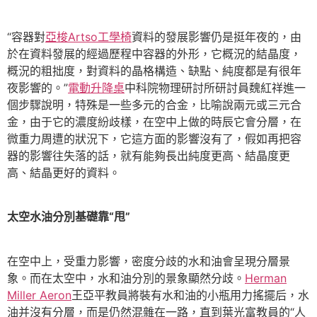
“容器對
亞梭Artso工學椅
資料的發展影響仍是挺年夜的，由
於在資料發展的經過歷程中容器的外形，它概況的結晶度，
概況的粗拙度，對資料的晶格構造、缺點、純度都是有很年
夜影響的。”
電動升降桌
中科院物理研討所研討員魏紅祥進一
個步驟說明，特殊是一些多元的合金，比喻說兩元或三元合
金，由于它的濃度紛歧樣，在空中上做的時辰它會分層，在
微重力周遭的狀況下，它這方面的影響沒有了，假如再把容
器的影響往失落的話，就有能夠長出純度更高、結晶度更
高、結晶更好的資料。
太空水油分別基礎靠“甩”
在空中上，受重力影響，密度分歧的水和油會呈現分層景
象。而在太空中，水和油分別的景象顯然分歧。
Herman
Miller Aeron
王亞平教員將裝有水和油的小瓶用力搖擺后，水
油并沒有分層，而是仍然混雜在一路，直到葉光富教員的“人