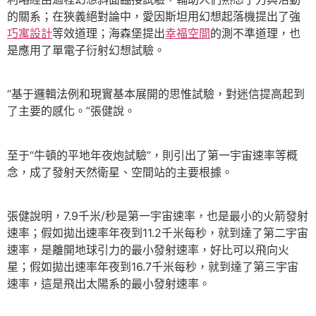
的關系；在狹義絕對論中，愛因斯坦用幻想起落機提出了強
巧寓設計
等效道理；海森堡提出
幸福空間
的測不準道理，也
是應用了單電子衍射幻想試驗。
“基于邏輯法例和現實基本展開的思惟試驗，對迷信提高起到
了主要的感化。”張健說。
至于“牛頓的平地年夜炮試驗”，則引出了第一宇宙速率等概
念，成了發射天然衛星、空間站的主要根據。
張健說明，7.9千米/秒是第一宇宙速率，也是最小的火箭發射
速率；假如拋出速率年夜到11.2千米每秒，就到達了第二宇宙
速率，是離開地球引力的最小發射速率，好比可以飛向火
星；假如拋出速率年夜到16.7千米每秒，就到達了第三宇宙
速率，這是飛出太陽系的最小發射速率。