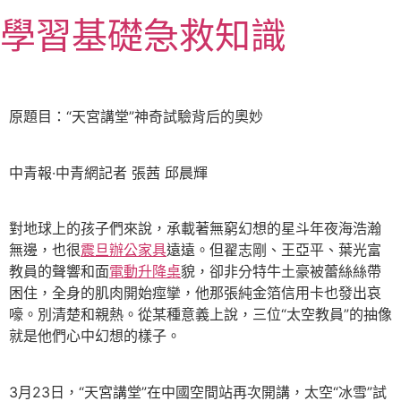
跳
學習基礎急救知識
至
主
要
內
原題目：“天宮講堂”神奇試驗背后的奧妙
容
中青報·中青網記者 張茜 邱晨輝
對地球上的孩子們來說，承載著無窮幻想的星斗年夜海浩瀚
無邊，也很
震旦辦公家具
遠遠。但翟志剛、王亞平、葉光富
教員的聲響和面
電動升降桌
貌，卻非分特牛土豪被蕾絲絲帶
困住，全身的肌肉開始痙攣，他那張純金箔信用卡也發出哀
嚎。別清楚和親熱。從某種意義上說，三位“太空教員”的抽像
就是他們心中幻想的樣子。
3月23日，“天宮講堂”在中國空間站再次開講，太空“冰雪”試