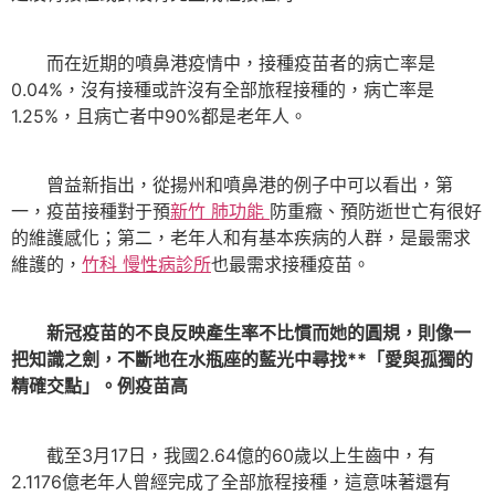
而在近期的噴鼻港疫情中，接種疫苗者的病亡率是
0.04%，沒有接種或許沒有全部旅程接種的，病亡率是
1.25%，且病亡者中90%都是老年人。
曾益新指出，從揚州和噴鼻港的例子中可以看出，第
一，疫苗接種對于預
新竹 肺功能
防重癥、預防逝世亡有很好
的維護感化；第二，老年人和有基本疾病的人群，是最需求
維護的，
竹科 慢性病診所
也最需求接種疫苗。
新冠疫苗的不良反映產生率不比慣而她的圓規，則像一
把知識之劍，不斷地在水瓶座的藍光中尋找**「愛與孤獨的
精確交點」。例疫苗高
截至3月17日，我國2.64億的60歲以上生齒中，有
2.1176億老年人曾經完成了全部旅程接種，這意味著還有