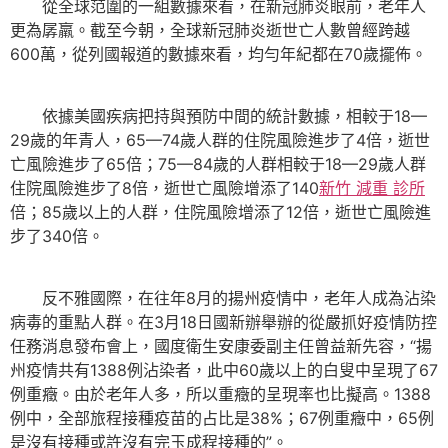
從全球范圍的一組數據來看，在新冠肺炎眼前，老年人
更為孱羸。截至今朝，全球新冠肺炎逝世亡人數曾經跨越
600萬，從列國報道的數據來看，均勻年紀都在70歲擺佈。
依據美國疾病把持與預防中間的統計數據，相較于18—
29歲的年青人，65—74歲人群的住院風險進步了4倍，逝世
亡風險進步了65倍；75—84歲的人群相較于18—29歲人群
住院風險進步了8倍，逝世亡風險增添了140
新竹 減重 診所
倍；85歲以上的人群，住院風險增添了12倍，逝世亡風險進
步了340倍。
反不雅國際，在往年8月的揚州疫情中，老年人成為沾染
病毒的重點人群。在3月18日國新辦舉辦的從嚴抓好疫情防控
任務消息發布會上，國度衛生安康委副主任曾益新先容，“揚
州疫情共有1388例沾染者，此中60歲以上的白叟中呈現了67
例重癥。由於老年人多，所以重癥的呈現率也比擬高。1388
例中，全部旅程接種疫苗的占比是38%；67例重癥中，65例
是沒有接種或許沒有完玉成程接種的”。