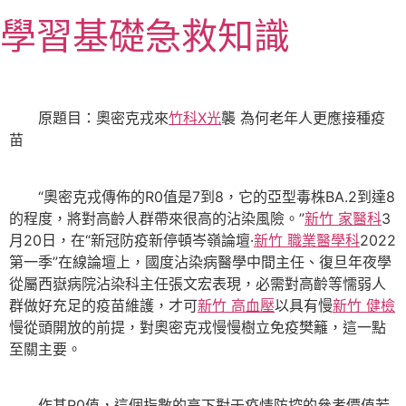
跳
學習基礎急救知識
至
主
要
內
原題目：奧密克戎來
竹科X光
襲 為何老年人更應接種疫
容
苗
“奧密克戎傳佈的R0值是7到8，它的亞型毒株BA.2到達8
的程度，將對高齡人群帶來很高的沾染風險。”
新竹 家醫科
3
月20日，在“新冠防疫新停頓岑嶺論壇·
新竹 職業醫學科
2022
第一季”在線論壇上，國度沾染病醫學中間主任、復旦年夜學
從屬西嶽病院沾染科主任張文宏表現，必需對高齡等懦弱人
群做好充足的疫苗維護，才可
新竹 高血壓
以具有慢
新竹 健檢
慢從頭開放的前提，對奧密克戎慢慢樹立免疫樊籬，這一點
至關主要。
作甚R0值，這個指數的高下對于疫情防控的參考價值若