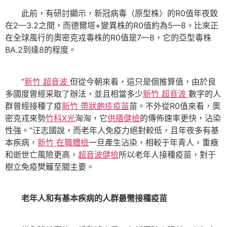
此前，有研討顯示，新冠病毒（原型株）的R0值年夜致
在2—3.2之間，而德爾塔+變異株的R0值約為5—8。比來正
在全球風行的奧密克戎毒株的R0值是7—8，它的亞型毒株
BA.2到達8的程度。
“
新竹 超音波
但從今朝來看，這只是個推算值，由於良
多國度曾經采取了辦法，並且相當多少
新竹 超音波
數字的人
群曾經接種了疫
新竹 帶狀皰疹疫苗
苗。不外從R0值來看，奧
密克戎來勢
竹科X光
洶洶，它
供膳健檢
的傳佈速率更快，沾染
性強。”汪志國說，而老年人免疫力絕對較低，且年夜多有基
本疾病，
新竹 在職體檢
一旦產生沾染，相較于年青人，重癥
和逝世亡風險更高，
超音波健檢
所以老年人接種疫苗，對于
樹立免疫樊籬至關主要。
老年人和有基本疾病的人群最需接種疫苗