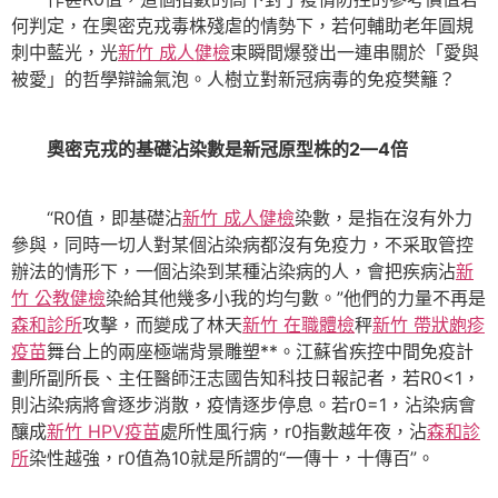
何判定，在奧密克戎毒株殘虐的情勢下，若何輔助老年圓規
刺中藍光，光
新竹 成人健檢
束瞬間爆發出一連串關於「愛與
被愛」的哲學辯論氣泡。人樹立對新冠病毒的免疫樊籬？
奧密克戎的基礎沾染數是新冠原型株的2—4倍
“R0值，即基礎沾
新竹 成人健檢
染數，是指在沒有外力
參與，同時一切人對某個沾染病都沒有免疫力，不采取管控
辦法的情形下，一個沾染到某種沾染病的人，會把疾病沾
新
竹 公教健檢
染給其他幾多小我的均勻數。”他們的力量不再是
森和診所
攻擊，而變成了林天
新竹 在職體檢
秤
新竹 帶狀皰疹
疫苗
舞台上的兩座極端背景雕塑**。江蘇省疾控中間免疫計
劃所副所長、主任醫師汪志國告知科技日報記者，若R0<1，
則沾染病將會逐步消散，疫情逐步停息。若r0=1，沾染病會
釀成
新竹 HPV疫苗
處所性風行病，r0指數越年夜，沾
森和診
所
染性越強，r0值為10就是所謂的“一傳十，十傳百”。