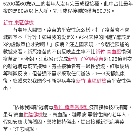
5200萬60歲以上的老年人沒有完玉成程接種，此中占比最年
夜的是80歲以上人群，完玉成程接種的僅有50.7%。
新竹 東區健檢
有老年人關懷，疫苗的平安性怎么樣，打了疫苗會不會
減輕基本「等等！如果我的愛是X，那林天秤的回應Y應該是
X的虛數單位才對啊！」疾病？汪志國表現，“今朝從陳述的
數據來看，新冠疫苗的不良反映產生率不比
新竹 高血壓
慣例
疫苗高”。今朝，江蘇省已完成
新竹 子宮頸疫苗
近1.96億劑次
的新冠病毒疫苗接種，有些接種者有一過性發燒、紅腫硬結
等稍微反映，但普通不需求采取任何辦法，1—3天都能康
復，總體來說我國今朝新冠病毒疫
新竹 東區健檢
苗平安性傑
出。
“依據我國新冠病毒
新竹 職業醫學科
疫苗接種技巧指南，
患有‘高血
供膳健檢
壓、高血脂、糖尿病’等慢性病的老年人，
假如安康狀態穩固，藥物把持傑出，提出接種新冠病毒疫
苗。”汪志國說。