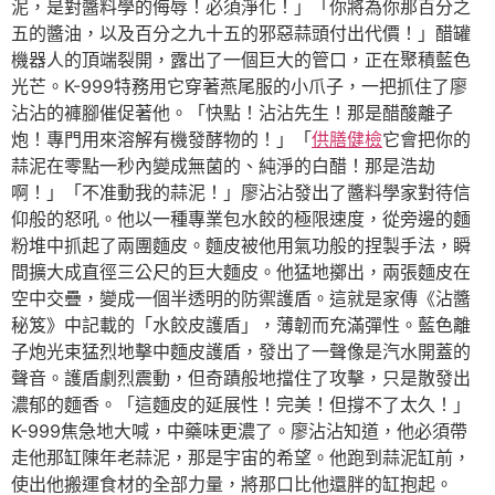
泥，是對醬料學的侮辱！必須淨化！」「你將為你那百分之
五的醬油，以及百分之九十五的邪惡蒜頭付出代價！」醋罐
機器人的頂端裂開，露出了一個巨大的管口，正在聚積藍色
光芒。K-999特務用它穿著燕尾服的小爪子，一把抓住了廖
沾沾的褲腳催促著他。「快點！沾沾先生！那是醋酸離子
炮！專門用來溶解有機發酵物的！」「
供膳健檢
它會把你的
蒜泥在零點一秒內變成無菌的、純淨的白醋！那是浩劫
啊！」「不准動我的蒜泥！」廖沾沾發出了醬料學家對待信
仰般的怒吼。他以一種專業包水餃的極限速度，從旁邊的麵
粉堆中抓起了兩團麵皮。麵皮被他用氣功般的捏製手法，瞬
間擴大成直徑三公尺的巨大麵皮。他猛地擲出，兩張麵皮在
空中交疊，變成一個半透明的防禦護盾。這就是家傳《沾醬
秘笈》中記載的「水餃皮護盾」，薄韌而充滿彈性。藍色離
子炮光束猛烈地擊中麵皮護盾，發出了一聲像是汽水開蓋的
聲音。護盾劇烈震動，但奇蹟般地擋住了攻擊，只是散發出
濃郁的麵香。「這麵皮的延展性！完美！但撐不了太久！」
K-999焦急地大喊，中藥味更濃了。廖沾沾知道，他必須帶
走他那缸陳年老蒜泥，那是宇宙的希望。他跑到蒜泥缸前，
使出他搬運食材的全部力量，將那口比他還胖的缸抱起。