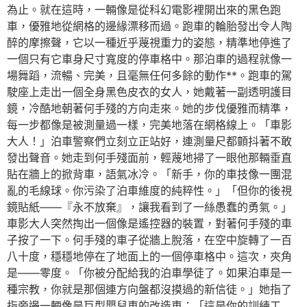
為止。就在這時，一輛像是從科幻電影裡開出來的黑色跑
車，優雅地從網格的邊緣漂移而過。跑車的輪胎發出令人陶
醉的摩擦聲，它以一種近乎蔑視重力的姿態，精準地停進了
一個只有它車身尺寸寬度的停車格中。那泊車的過程就像一
場舞蹈，流暢、完美，且毫無任何多餘的動作**。跑車的駕
駛座上走出一個全身黑色皮衣的女人，她戴著一副透明護目
鏡，冷酷地朝著何手殘的方向走來。她的步伐優雅而精準，
每一步都像是被測量過一樣，完美地落在網格線上。「車影
大人！」泊車警察們立刻立正站好，連測量尺都顫抖著不敢
發出聲音。她走到何手殘面前，輕蔑地掃了一眼他那輛垂直
貼在牆上的掀背車，語氣冰冷。「新手，你的車技像一團混
亂的毛線球。你污染了泊車維度的純粹性。」「但你的後視
鏡貼紙——『永不放棄』，讓我看到了一絲愚蠢的勇氣。」
車影大人突然掏出一個像是遙控器的裝置，對著何手殘的車
子按了一下。何手殘的車子從牆上脫落，在空中旋轉了一百
八十度，穩穩地停在了地面上的一個停車格中。這次，夾角
是——零度。「你被分配給我的泊車學徒了。如果泊車是一
種宗教，你就是那個連方向盤都沒摸過的新信徒。」她指了
指旁邊一輛像是巨型嬰兒車的改造車：「這是你的訓練工