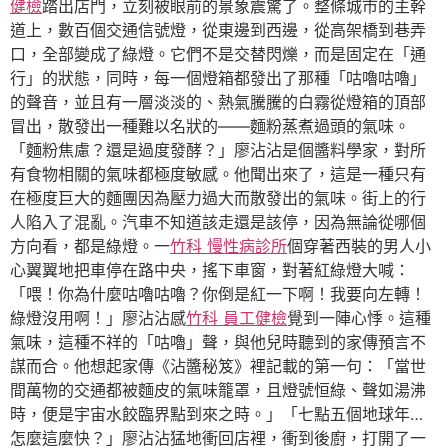
健檢
踏出店門，立刻被眼前的景象震驚了。整條城市的主幹
道上，數百個交通信號燈，從東邊到西邊，從高架橋到巷弄
口，全部變成了綠燈。它們不是交替閃爍，而是固定在「通
行」的狀態，同時，每一個燈箱都發出了那種「咕嚕咕嚕」
的聲音，並且有一層淡淡的、熱氣騰騰的白霧從燈箱的頂部
冒出，散發出一種難以名狀的——麵粉蒸煮過頭的氣味。
「麵粉焦慮？還是過度發酵？」廖沾沾是個醬料學家，對所
有食物相關的氣味都極度敏感。他聞出來了，這是一種只有
在極度巨大的麵團因為壓力過大而散發出的氣味。街上的行
人陷入了混亂。汽車不知道該走還是該停，因為無論從哪個
方向看，都是綠燈。一
竹科 慢性病診所
個穿著西裝的男人小
心翼翼地把車停在路中央，搖下車窗，對著紅綠燈大喊：
「喂！你為什麼咕嚕咕嚕？你倒是紅一下啊！我要向左轉！
綠燈沒用啊！」廖沾沾感
竹科 員工健檢
覺到一陣心悸。這種
氣味，這種不祥的「咕嚕」聲，與他兒時聽到的家傳預言不
謀而合。他想起家傳《沾醬秘笈》裡記載的第一句：「當世
間萬物的交通都被麵皮的氣味籠罩，且燈號恒綠、聲如湯沸
時，便是宇宙水餃臨界點到來之時。」「七點五個地球年…
怎麼這麼快？」廖沾沾猛地衝回店裡，衝到後廚，打開了一