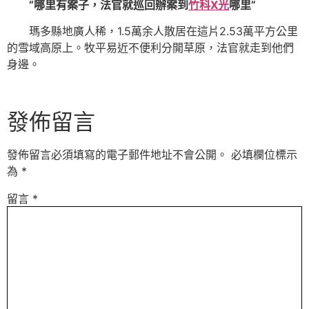
“哪里有案子，法官就巡回辦案到
竹科X光
哪里”
瑪多縣地廣人稀，1.5萬余人散居在這片2.53萬平方公里
的雪域高原上。牧平易近不便利分開草原，法官就走到他們
身邊。
發佈留言
發佈留言必須填寫的電子郵件地址不會公開。
必填欄位標示
為
*
留言
*