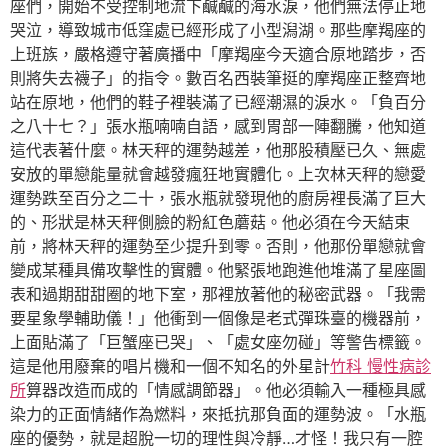
座們，開始不受控制地流下鹹鹹的海水淚，他們無法停止地
哭泣，導致城市低窪處已經形成了小型潟湖。那些摩羯座的
上班族，嚴格遵守著廣播中「摩羯座今天適合原地踏步，否
則將失去襪子」的指令。數百名西裝筆挺的摩羯座正整齊地
站在原地，他們的鞋子裡裝滿了已經潮濕的淚水。「負百分
之八十七？」張水瓶喃喃自語，感到胃部一陣翻騰，他知道
這代表著什麼。林天秤的運勢越差，他那股積壓已久、無處
安放的單戀能量就會越發瘋狂地實體化。上次林天秤的戀愛
運勢跌至百分之二十，張水瓶就發現他的廚房裡長滿了巨大
的、形狀是林天秤側臉的粉紅色蘑菇。他必須在今天結束
前，將林天秤的運勢至少提升到零。否則，他那份單戀就會
變成某種具備攻擊性的實體。他緊張地跑進他堆滿了星座圖
表和過期甜甜圈的地下室，那裡放著他的秘密武器。「我需
要星象學輔助儀！」他衝到一個像是老式彈珠臺的機器前，
上面貼滿了「巨蟹座已哭」、「處女座勿碰」等警告標籤。
這是他用廢棄的唱片機和一個不知名的外星計
竹科 慢性病診
所
算器改造而成的「情感調節器」。他必須輸入一種極具感
染力的正面情緒作為燃料，來抵抗那負面的運勢波。「水瓶
座的優勢，就是超脫一切的理性與冷靜…才怪！我只有一腔