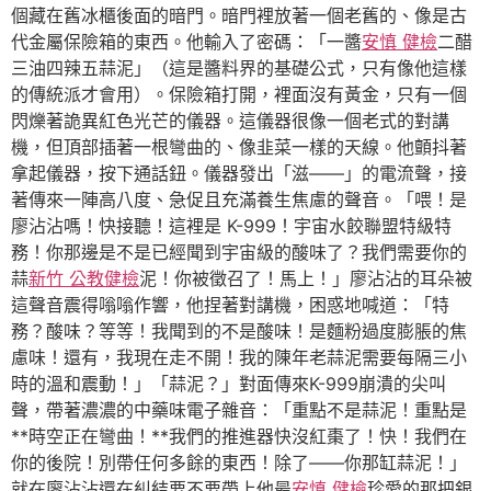
個藏在舊冰櫃後面的暗門。暗門裡放著一個老舊的、像是古
代金屬保險箱的東西。他輸入了密碼：「一醬
安慎 健檢
二醋
三油四辣五蒜泥」（這是醬料界的基礎公式，只有像他這樣
的傳統派才會用）。保險箱打開，裡面沒有黃金，只有一個
閃爍著詭異紅色光芒的儀器。這儀器很像一個老式的對講
機，但頂部插著一根彎曲的、像韭菜一樣的天線。他顫抖著
拿起儀器，按下通話鈕。儀器發出「滋——」的電流聲，接
著傳來一陣高八度、急促且充滿養生焦慮的聲音。「喂！是
廖沾沾嗎！快接聽！這裡是 K-999！宇宙水餃聯盟特級特
務！你那邊是不是已經聞到宇宙級的酸味了？我們需要你的
蒜
新竹 公教健檢
泥！你被徵召了！馬上！」廖沾沾的耳朵被
這聲音震得嗡嗡作響，他捏著對講機，困惑地喊道：「特
務？酸味？等等！我聞到的不是酸味！是麵粉過度膨脹的焦
慮味！還有，我現在走不開！我的陳年老蒜泥需要每隔三小
時的溫和震動！」「蒜泥？」對面傳來K-999崩潰的尖叫
聲，帶著濃濃的中藥味電子雜音：「重點不是蒜泥！重點是
**時空正在彎曲！**我們的推進器快沒紅棗了！快！我們在
你的後院！別帶任何多餘的東西！除了——你那缸蒜泥！」
就在廖沾沾還在糾結要不要帶上他最
安慎 健檢
珍愛的那把銀