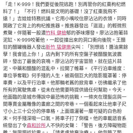
「走！K-999！我們要從後院逃跑！別再管你的紅棗枸杞燃
料了！」「不行！燃料是文明的基礎！沒了紅棗我飛不
遠！」吉娃娃特務抗議。它用小嘴咬住廖沾沾的衣領，同時
開啟了它背上的枸杞推進器。推進器發出「滋滋」的輕微煎
煮聲，伴隨著一股濃
竹科 健檢
郁的蔘味爆發。廖沾沾抱著蒜
泥缸、K-999咬著他，一起從撞出來的洞口衝向後院。王醋
狂的醋罐機器人發出
新竹 猛健樂
尖叫：「別想逃！醬油黨餘
孽！我會追上你！」店內剩下的所有空盤子被醋酸氣波震
碎，發出了最後的哀鳴。廖沾沾的宇宙冒險，就在這片蒜
泥、中藥和醋酸的混亂中，拉開了帷幕。《平行泊車維度：
車位爭奪戰》何手殘的人生，被兩個巨大的陰影籠罩著：停
車費，以及平行泊車。他那輛老舊的掀背車，彷彿繼承了他
所有的駕駛焦慮，從未在他需要時提供過任何幫助。今天，
他面臨的是城市傳說中最恐怖的挑戰，一條夾在理髮店與一
間專賣金屬雕像的畫廊之間的窄巷。一個看起來比他車子尺
寸小上三十公分的停車格，上面還灑著一層可疑的白色粉
末。何手殘深吸一口氣。將車子打了倒檔。他的車載語音系
統發出了令
森和診所
人不快的女聲：「警告，後方障礙物距
離：無限趨近於零。」「請考慮放棄治療。」他忽略了警