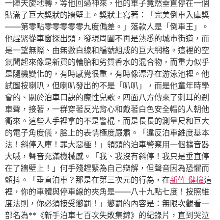
一陣天旋地轉，等他回過神來，他的車子竟然垂直停在一個
貼滿了巨大獎狀的牆壁上。獎狀上寫著：「完美倒車入庫獎
——第零點零零零零零九度偏差。」落款人是「倒車王」。
他趕緊從車窗探出頭，發現周圍不再是熟悉的城市街道，而
是一望無際、由無數白線和編號組成的巨大網格。這裡的空
氣聞起來像是新買的輪胎和劣質香水的混合物，而重力似乎
是隨機變化的，有時感覺很重，有時像漂浮在游泳池裡。他
試圖按喇叭，但喇叭發出的不是「叭叭」，而是他童年時學
會的、關於泊車口訣的魔性兒歌。四面八方傳來了刺耳的剎
車聲，接著，一群穿著反光背心和戴著白色安全帽的人朝他
衝來。這些人手裡拿的不是警棍，而是長長的測量尺和巨大
的電子角度儀，臉上的表情極度嚴肅。「違反泊車維度基本
法！斜停入庫！罪大惡極！」領頭的泊車警察用一個擴音器
大喊，聲音充滿機械感。「我、我沒有斜停！我只是垂直停
在了牆壁上！」何手殘趕緊為自己辯解，但聲音因為恐懼而
顫抖。「垂直泊車？那是在第三次元的行為，在
新竹 健檢
這
裡，你的車體與停車線的夾角是——八十九點七度！按照維
度法則，你必須接受懲罰！」懲罰的內容是：無限次觀看一
部名為**《新手泊車七百次失敗集錦》的紀錄片，直到哭泣