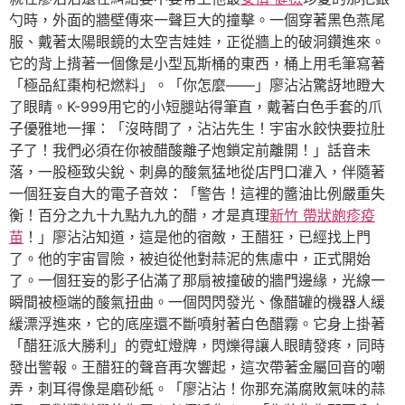
勺時，外面的牆壁傳來一聲巨大的撞擊。一個穿著黑色燕尾
服、戴著太陽眼鏡的太空吉娃娃，正從牆上的破洞鑽進來。
它的背上揹著一個像是小型瓦斯桶的東西，桶上用毛筆寫著
「極品紅棗枸杞燃料」。「你怎麼——」廖沾沾驚訝地瞪大
了眼睛。K-999用它的小短腿站得筆直，戴著白色手套的爪
子優雅地一揮：「沒時間了，沾沾先生！宇宙水餃快要拉肚
子了！我們必須在你被醋酸離子炮鎖定前離開！」話音未
落，一股極致尖銳、刺鼻的酸氣猛地從店門口灌入，伴隨著
一個狂妄自大的電子音效：「警告！這裡的醬油比例嚴重失
衡！百分之九十九點九九的醋，才是真理
新竹 帶狀皰疹疫
苗
！」廖沾沾知道，這是他的宿敵，王醋狂，已經找上門
了。他的宇宙冒險，被迫從他對蒜泥的焦慮中，正式開始
了。一個狂妄的影子佔滿了那扇被撞破的牆門邊緣，光線一
瞬間被極端的酸氣扭曲。一個閃閃發光、像醋罐的機器人緩
緩漂浮進來，它的底座還不斷噴射著白色醋霧。它身上掛著
「醋狂派大勝利」的霓虹燈牌，閃爍得讓人眼睛發疼，同時
發出警報。王醋狂的聲音再次響起，這次帶著金屬回音的嘲
弄，刺耳得像是磨砂紙。「廖沾沾！你那充滿腐敗氣味的蒜