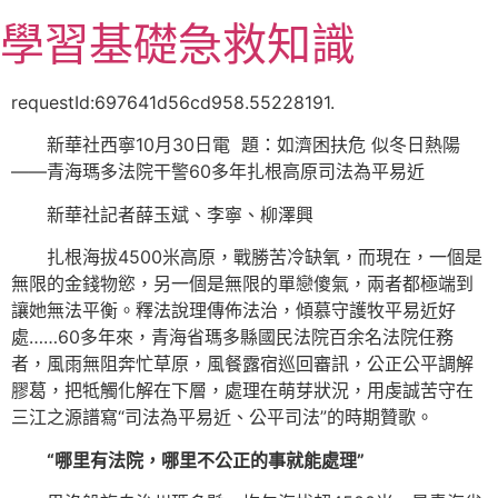
跳
學習基礎急救知識
至
主
要
requestId:697641d56cd958.55228191.
內
新華社西寧10月30日電 題：如濟困扶危 似冬日熱陽
容
——青海瑪多法院干警60多年扎根高原司法為平易近
新華社記者薛玉斌、李寧、柳澤興
扎根海拔4500米高原，戰勝苦冷缺氧，而現在，一個是
無限的金錢物慾，另一個是無限的單戀傻氣，兩者都極端到
讓她無法平衡。釋法說理傳佈法治，傾慕守護牧平易近好
處……60多年來，青海省瑪多縣國民法院百余名法院任務
者，風雨無阻奔忙草原，風餐露宿巡回審訊，公正公平調解
膠葛，把牴觸化解在下層，處理在萌芽狀況，用虔誠苦守在
三江之源譜寫“司法為平易近、公平司法”的時期贊歌。
“哪里有法院，哪里不公正的事就能處理”