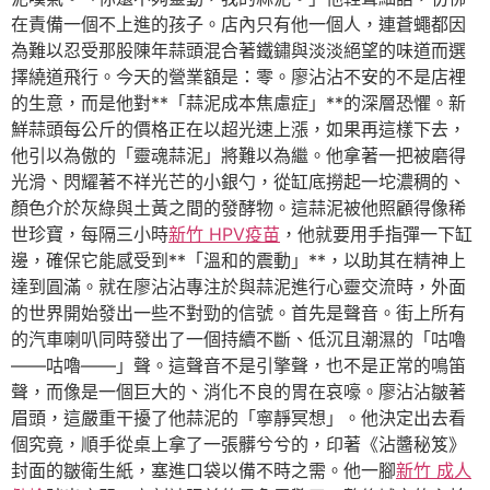
在責備一個不上進的孩子。店內只有他一個人，連蒼蠅都因
為難以忍受那股陳年蒜頭混合著鐵鏽與淡淡絕望的味道而選
擇繞道飛行。今天的營業額是：零。廖沾沾不安的不是店裡
的生意，而是他對**「蒜泥成本焦慮症」**的深層恐懼。新
鮮蒜頭每公斤的價格正在以超光速上漲，如果再這樣下去，
他引以為傲的「靈魂蒜泥」將難以為繼。他拿著一把被磨得
光滑、閃耀著不祥光芒的小銀勺，從缸底撈起一坨濃稠的、
顏色介於灰綠與土黃之間的發酵物。這蒜泥被他照顧得像稀
世珍寶，每隔三小時
新竹 HPV疫苗
，他就要用手指彈一下缸
邊，確保它能感受到**「溫和的震動」**，以助其在精神上
達到圓滿。就在廖沾沾專注於與蒜泥進行心靈交流時，外面
的世界開始發出一些不對勁的信號。首先是聲音。街上所有
的汽車喇叭同時發出了一個持續不斷、低沉且潮濕的「咕嚕
——咕嚕——」聲。這聲音不是引擎聲，也不是正常的鳴笛
聲，而像是一個巨大的、消化不良的胃在哀嚎。廖沾沾皺著
眉頭，這嚴重干擾了他蒜泥的「寧靜冥想」。他決定出去看
個究竟，順手從桌上拿了一張髒兮兮的，印著《沾醬秘笈》
封面的皺衛生紙，塞進口袋以備不時之需。他一腳
新竹 成人