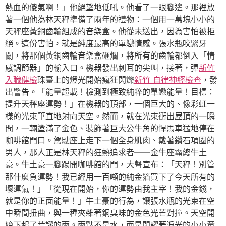
熱血的傻氣啊！」他絕望地低吼。他看了一眼腳邊。那裡放
著一個他為林天秤準備了兩年的禮物：一個用一萬塊小小的
天秤座黃銅齒輪組成的音樂盒。他從未送出，因為害怕被拒
絕。這份害怕，就是純度最高的單戀情感。張水瓶咬緊牙
關，將那個黃銅齒輪音樂盒砸爛，將所有的齒輪都倒入「情
感調節器」的輸入口。機器發出刺耳的尖叫，接著，彈
新竹
入職健檢
珠臺上的燈光開始瘋狂閃爍
新竹 自律神經檢查
，發
出警告。「能量超載！檢測到極致純粹的單戀能量！目標：
提升天秤座運勢！」在機器的頂部，一個巨大的、像彩虹一
樣的光束筆直地射向天空。然而，就在光束衝出屋頂的一瞬
間，一輛塗滿了金色、裝飾著巨大公牛角的悍馬車猛地停在
咖啡館門口。駕駛座上走下一個全身肌肉、戴著鑽石項圈的
男人，那人正是林天秤的狂熱追求者——金牛座霸總牛土
豪。牛土豪一腳踢開咖啡館的門，大聲宣布：「天秤！別管
那什麼負運勢！我已經用一百噸的純金箔買下了今天所有的
壞運氣！」「從現在開始，你的運勢由我主宰！我的金錢，
就是你的正面能量！」牛土豪的行為，讓張水瓶的光束在空
中瞬間扭曲，與一種夾雜著銅臭味的金色光芒對撞。天空開
始下起了荒謬的雨。雨點不是水，而是閃耀著淚光的小小黃