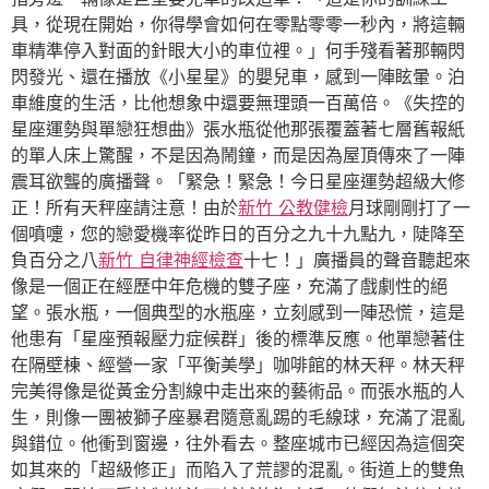
具，從現在開始，你得學會如何在零點零零一秒內，將這輛
車精準停入對面的針眼大小的車位裡。」何手殘看著那輛閃
閃發光、還在播放《小星星》的嬰兒車，感到一陣眩暈。泊
車維度的生活，比他想象中還要無理頭一百萬倍。《失控的
星座運勢與單戀狂想曲》張水瓶從他那張覆蓋著七層舊報紙
的單人床上驚醒，不是因為鬧鐘，而是因為屋頂傳來了一陣
震耳欲聾的廣播聲。「緊急！緊急！今日星座運勢超級大修
正！所有天秤座請注意！由於
新竹 公教健檢
月球剛剛打了一
個噴嚏，您的戀愛機率從昨日的百分之九十九點九，陡降至
負百分之八
新竹 自律神經檢查
十七！」廣播員的聲音聽起來
像是一個正在經歷中年危機的雙子座，充滿了戲劇性的絕
望。張水瓶，一個典型的水瓶座，立刻感到一陣恐慌，這是
他患有「星座預報壓力症候群」後的標準反應。他單戀著住
在隔壁棟、經營一家「平衡美學」咖啡館的林天秤。林天秤
完美得像是從黃金分割線中走出來的藝術品。而張水瓶的人
生，則像一團被獅子座暴君隨意亂踢的毛線球，充滿了混亂
與錯位。他衝到窗邊，往外看去。整座城市已經因為這個突
如其來的「超級修正」而陷入了荒謬的混亂。街道上的雙魚