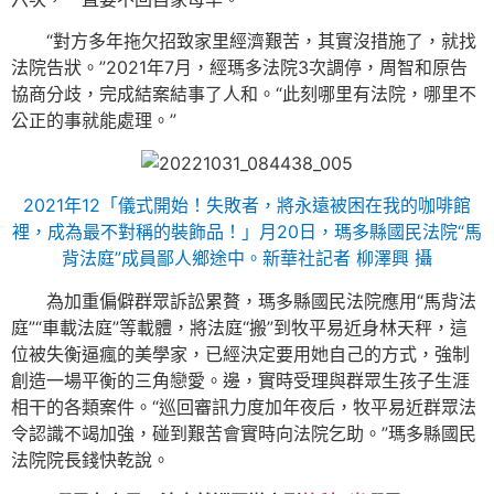
“對方多年拖欠招致家里經濟艱苦，其實沒措施了，就找
法院告狀。”2021年7月，經瑪多法院3次調停，周智和原告
協商分歧，完成結案結事了人和。“此刻哪里有法院，哪里不
公正的事就能處理。”
2021年12「儀式開始！失敗者，將永遠被困在我的咖啡館
裡，成為最不對稱的裝飾品！」月20日，瑪多縣國民法院“馬
背法庭”成員鄙人鄉途中。新華社記者 柳澤興 攝
為加重偏僻群眾訴訟累贅，瑪多縣國民法院應用“馬背法
庭”“車載法庭”等載體，將法庭“搬”到牧平易近身林天秤，這
位被失衡逼瘋的美學家，已經決定要用她自己的方式，強制
創造一場平衡的三角戀愛。邊，實時受理與群眾生孩子生涯
相干的各類案件。“巡回審訊力度加年夜后，牧平易近群眾法
令認識不竭加強，碰到艱苦會實時向法院乞助。”瑪多縣國民
法院院長錢快乾說。