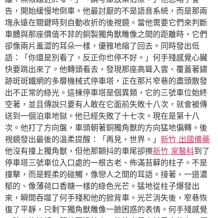
告，開始緩慢地倒車。他最討厭的不是語音系統，而是那兩
塊永遠在關鍵時刻自動收折的後視鏡。當他需要它們來判斷
車體與那座價值不菲的銅製獨角獸雕像之間的距離時，它們
卻像兩片羞澀的耳朵一樣，優雅地縮了回去。同時發出低
語：「你還是別看了，反正你也停不好。」何手殘感覺心臟
快要跳出來了。他轉頭看去，發現那座高聳入雲、覆蓋著鏽
跡斑斑鐵網的多層機械式停車塔，正在那片窄巷的盡頭散發
出不正常的綠光。這棟停車塔是個異類，它的三號車位始終
空著，並且傳說只要有人敢在它面前失敗十八次，就會被傳
送到一個泊車地獄。他已經失敗了十七次。現在是第十八
次。他打了方向盤，車頭朝著銅獨角獸的方向猛地偏轉。後
視鏡發出最後的溫柔提醒：「再見，世界。」
新竹 出國備藥
他沒有撞上獨角獸，但他那顫抖的車尾卻擦
新竹 家醫科
到了
停車塔三號車位入口處的一根古老、佈滿苔蘚的柱子。不是
撞擊，而是輕柔的碰觸，像戀人之間的耳語。接著，一道濃
郁的、像薄荷口香糖一樣的綠色光芒。猛地從柱子爆發出
來，瞬間吞噬了何手殘和他的掀背車。光芒消失後，窄巷恢
復了平靜，只剩下獨角獸雕像一臉困惑的表情。何手殘感覺