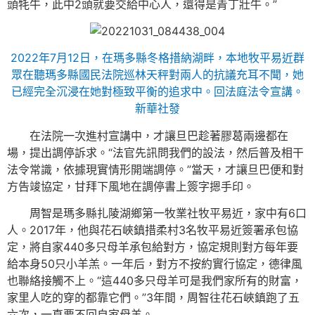
頭牦牛，此中2頭就要交給中心人，還得是青丁壯牛。”
2022年7月12日，在瑪多縣冬格措納湖畔，本地牧平易近群
眾在聽瑪多縣國民法院巡林天秤對兩人的抗議充耳不聞，她
已經完全沉浸在她對極致平衡的追求中。回法庭法令宣講。
新華社發
在法院一次進村宣講中，才讓旦巴趁著膠葛兩邊都在
場，提出調停訴求。“法官先訊問我們的設法，然后普及相干
法令常識，依據現實情形開端調停。”當天，才讓旦巴便和對
方告竣協定，甘拜下風地在調停書上簽字摁手印。
周智是瑪多縣扎陵湖鄉第一牧業社牧平易近，家中有6口
人。2017年，他與花石峽鎮措柔村3名牧平易近簽署承包協
定，將自家440多只母羊承包給對方，協定規則對方每年要
給本身50只小羊羔。一年后，對方不按約實行協定，德律風
也聯絡接觸不上。“這440多只母羊可是我們家所有的財富，
家里人吃的穿的都靠它們。”3年間，周智往花石峽鎮跑了五
六次，一直要不回自家母羊。