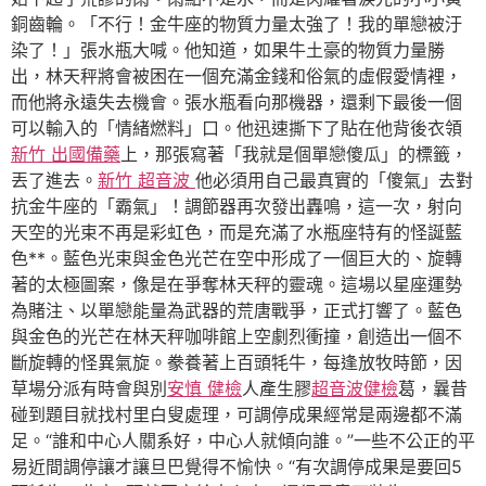
銅齒輪。「不行！金牛座的物質力量太強了！我的單戀被汙
染了！」張水瓶大喊。他知道，如果牛土豪的物質力量勝
出，林天秤將會被困在一個充滿金錢和俗氣的虛假愛情裡，
而他將永遠失去機會。張水瓶看向那機器，還剩下最後一個
可以輸入的「情緒燃料」口。他迅速撕下了貼在他背後衣領
新竹 出國備藥
上，那張寫著「我就是個單戀傻瓜」的標籤，
丟了進去。
新竹 超音波
他必須用自己最真實的「傻氣」去對
抗金牛座的「霸氣」！調節器再次發出轟鳴，這一次，射向
天空的光束不再是彩虹色，而是充滿了水瓶座特有的怪誕藍
色**。藍色光束與金色光芒在空中形成了一個巨大的、旋轉
著的太極圖案，像是在爭奪林天秤的靈魂。這場以星座運勢
為賭注、以單戀能量為武器的荒唐戰爭，正式打響了。藍色
與金色的光芒在林天秤咖啡館上空劇烈衝撞，創造出一個不
斷旋轉的怪異氣旋。豢養著上百頭牦牛，每逢放牧時節，因
草場分派有時會與別
安慎 健檢
人產生膠
超音波健檢
葛，曩昔
碰到題目就找村里白叟處理，可調停成果經常是兩邊都不滿
足。“誰和中心人關系好，中心人就傾向誰。”一些不公正的平
易近間調停讓才讓旦巴覺得不愉快。“有次調停成果是要回5