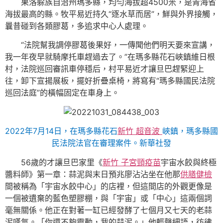
果洛躲族自治州瑪多縣，均勻海拔超4500米，是青海省
海拔最高的縣。牧平易近持久“逐水草而居”，鮮與外界接觸，
曩昔碰到各類膠葛，多追求中心人處理。
“法院幫我調停膠葛後果好，一傳聞他們明天要來宣講，
我一年夜早就騎摩托車趕過去了。”在瑪多縣花石峽鎮維日根
村，法院巡回審訊車停穩后，村平易近才讓旦巴趕緊迎上
往，卸下宣揚展板，擺好折疊桌椅，將寫有“瑪多縣國民法院
巡回法庭”的橫幅固定在車身上。
2022年7月14日，在瑪多縣花石
新竹 超音波
峽鎮，瑪多縣國
民法院法官在審理案件。新華社發
56歲的才讓旦巴家里《
新竹 子宮頸疫苗
宇宙水餃與終極
醬料師》第一章：蒜泥與末日預兆廖沾沾坐在他那
供膳健檢
間被稱為「宇宙水餃中心」的店裡，但這間店的外觀更像是
一個被遺棄的藍色塑膠棚，與「宇宙」或「中心」這兩個詞
毫無關係。他正在對著一缸已經發酵了七個月又七天的老蒜
泥嘆氣。「你還不夠靈動，我的蒜泥。」他輕聲細語，彷彿